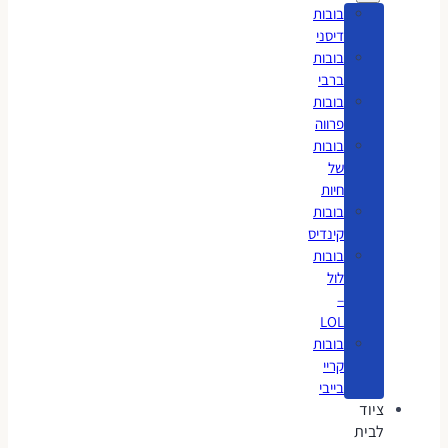
בובות
דיסני
בובות
ברבי
בובות
פרווה
בובות
של
חיות
בובות
קינדיס
בובות
לול
–
LOL
בובות
קריי
בייבי
ציוד
לבית