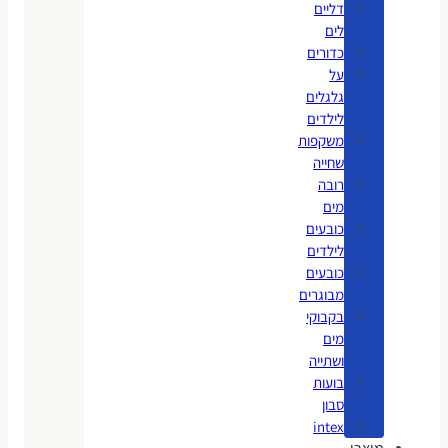
דליים
לים
כדורים
על
גלגלים
לילדים
משקפות
שחייה
רובה
מים
כובעים
לילדים
כובעים
מבוגרים
בקבוקי
מים
ושתייה
בועות
סבון
intex