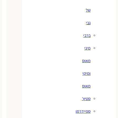
של
גבי
ברבי
מיני
מאוס
ומיקי
מאוס
סטיץ'
ספיידרמן