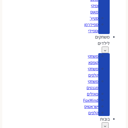
ומיקי
מאוס
סטיץ'
ספיידרמן
וספיידי
משחקים
לילדים
משחקי
קופסא
משחקי
קלפים
משחקי
מגנטים
פאזלים
FoxMind
ישראטויס
קלפים
בובות