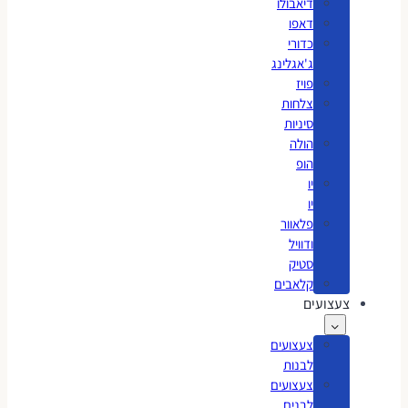
דיאבולו
דאפו
כדורי
ג'אגלינג
פויז
צלחות
סיניות
הולה
הופ
יו
יו
פלאוור
ודוויל
סטיק
קלאבים
צעצועים
צעצועים
לבנות
צעצועים
לבנים