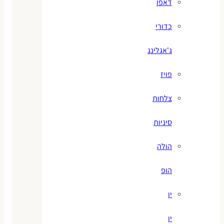
דאפו
כדורי
ג'אגלינג
פויז
צלחות
סיניות
הולה
הופ
יו
יו