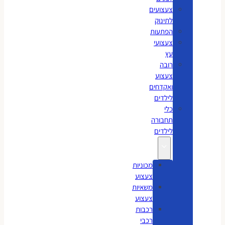
צעצועים
לתינוק
הפתעות
צעצועי
עץ
רובה
צעצוע
ואקדחים
לילדים
כלי
תחבורה
לילדים
מכוניות
צעצוע
משאיות
צעצוע
רכבות
רכבי