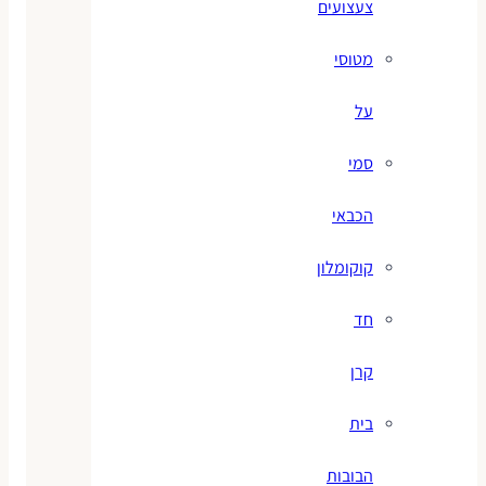
צעצועים
מטוסי
על
סמי
הכבאי
קוקומלון
חד
קרן
בית
הבובות