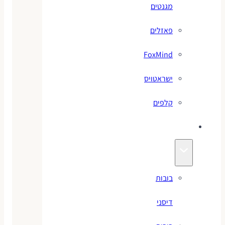
מגנטים
פאזלים
FoxMind
ישראטויס
קלפים
בובות
בובות
דיסני