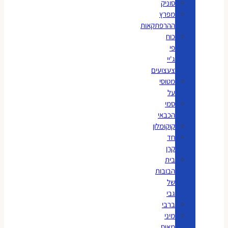
סוניק
מפרץ
ההרפתקאות
כוח
פי
ג'יי
צעצועים
מטוסי
על
סמי
הכבאי
קוקומלון
חד
קרן
בית
הבובות
של
גבי
ברבי
מיני
מאוס