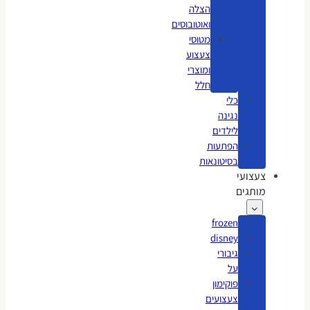
הצלה
ואוטובוסים
מטוסי
צעצוע
ומוצרי
חלל
כלי
נגינה
לילדים
הפתעות
בסיטונאות
צעצועי
מותגים
frozen
disney
גיבורי
על
פוקימון
צעצועים