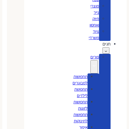
מוצרי
נייר
תיוק
ואחסון
ציוד
משרדי
חגים
פורים
תחפושות
למבוגרים
תחפושת
לילדים
תחפושות
לזוגות
תחפושות
לתינוקות
איפור