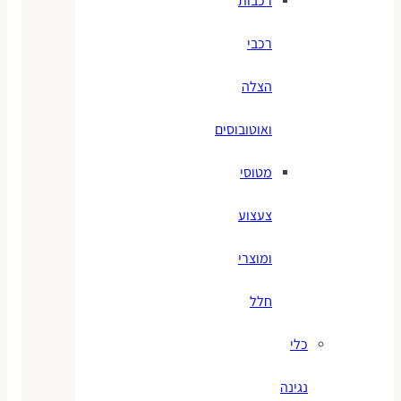
רכבות
רכבי
הצלה
ואוטובוסים
מטוסי
צעצוע
ומוצרי
חלל
כלי
נגינה