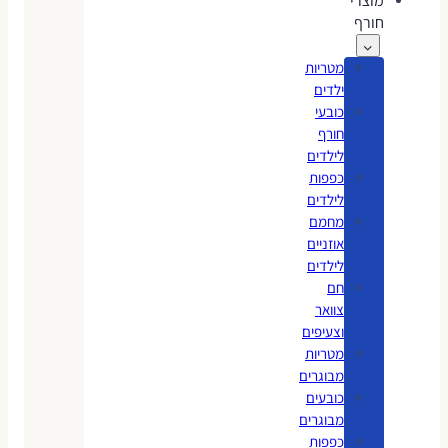
מוצרי
חורף
מטריות
ילדים
כובעי
חורף
לילדים
כפפות
לילדים
מחמם
אוזניים
לילדים
חם
צוואר
וצעיפים
מטריות
מבוגרים
כובעים
מבוגרים
כפפות