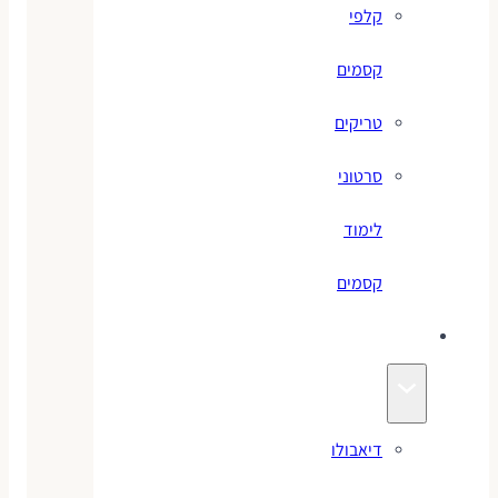
קלפי
קסמים
טריקים
סרטוני
לימוד
קסמים
ג׳אגלינג
דיאבולו