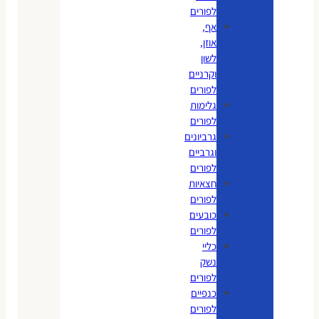
לפורים
אף,
אוזן,
לשון
וקרניים
לפורים
גלימות
לפורים
גרביונים
וגרביים
לפורים
חצאיות
לפורים
כובעים
לפורים
כליי
נשק
לפורים
כנפיים
לפורים