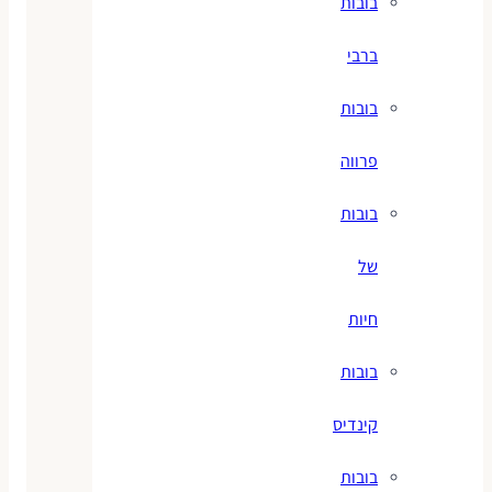
בובות
ברבי
בובות
פרווה
בובות
של
חיות
בובות
קינדיס
בובות