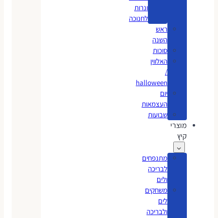
ונרות
לחנוכה
ראש
השנה
סוכות
האלווין
/
halloween
יום
העצמאות
שבועות
מוצרי
קיץ
מתנפחים
לבריכה
ולים
משחקים
לים
ולבריכה