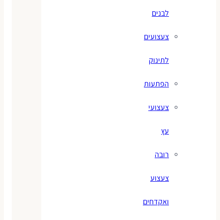
לבנים
צעצועים
לתינוק
הפתעות
צעצועי
עץ
רובה
צעצוע
ואקדחים