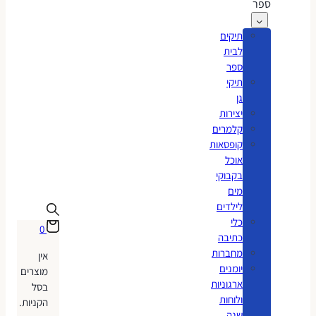
ספר
תיקים
לבית
ספר
תיקי
גן
יצירות
קלמרים
קופסאות
אוכל
בקבוקי
מים
לילדים
כלי
0
כתיבה
מחברות
אין
יומנים
מוצרים
ארגוניות
בסל
ולוחות
הקניות.
שנה