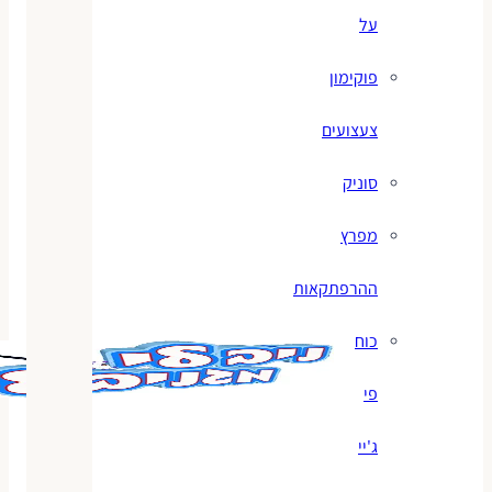
על
פוקימון
צעצועים
סוניק
מפרץ
ההרפתקאות
כוח
פי
ג'יי