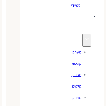
וספיידי
משחקים
לילדים
משחקי
קופסא
משחקי
קלפים
משחקי