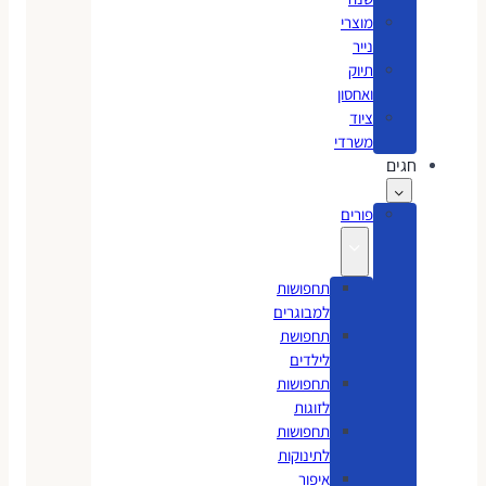
מוצרי
נייר
תיוק
ואחסון
ציוד
משרדי
חגים
פורים
תחפושות
למבוגרים
תחפושת
לילדים
תחפושות
לזוגות
תחפושות
לתינוקות
איפור