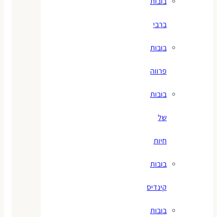
בובות
ברבי
בובות
פרווה
בובות
של
חיות
בובות
קינדיס
בובות