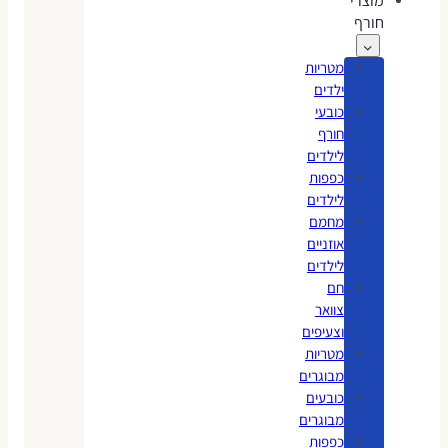
מוצרי
חורף
מטריות
ילדים
כובעי
חורף
לילדים
כפפות
לילדים
מחמם
אוזניים
לילדים
חם
צוואר
וצעיפים
מטריות
מבוגרים
כובעים
מבוגרים
כפפות