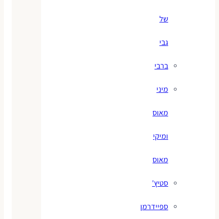
של
גבי
ברבי
מיני
מאוס
ומיקי
מאוס
סטיץ'
ספיידרמן