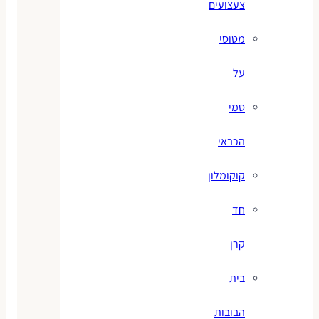
צעצועים
מטוסי
על
סמי
הכבאי
קוקומלון
חד
קרן
בית
הבובות