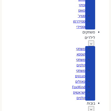
ומיקי
מאוס
סטיץ'
ספיידרמן
וספיידי
משחקים
לילדים
משחקי
קופסא
משחקי
קלפים
משחקי
מגנטים
פאזלים
FoxMind
ישראטויס
קלפים
בובות