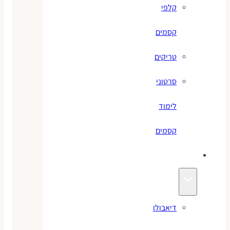
קלפי
קסמים
טריקים
סרטוני
לימוד
קסמים
ג׳אגלינג
דיאבולו