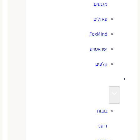
מגנטים
פאזלים
FoxMind
ישראטויס
קלפים
בובות
בובות
דיסני