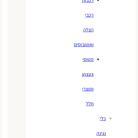
רכבות
רכבי
הצלה
ואוטובוסים
מטוסי
צעצוע
ומוצרי
חלל
כלי
נגינה