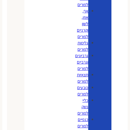
לפורים
אף,
אוזן,
לשון
וקרניים
לפורים
גלימות
לפורים
גרביונים
וגרביים
לפורים
חצאיות
לפורים
כובעים
לפורים
כליי
נשק
לפורים
כנפיים
לפורים