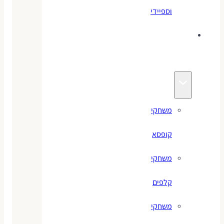
וספיידי
משחקים
לילדים
משחקי
קופסא
משחקי
קלפים
משחקי