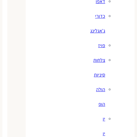
דאפו
כדורי
ג'אגלינג
פויז
צלחות
סיניות
הולה
הופ
יו
יו