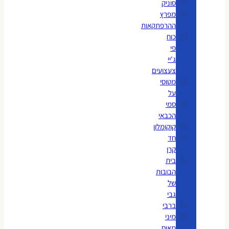
סוניק
מפרץ
ההרפתקאות
כוח
פי
ג'יי
צעצועים
מטוסי
על
סמי
הכבאי
קוקומלון
חד
קרן
בית
הבובות
של
גבי
ברבי
מיני
מאוס