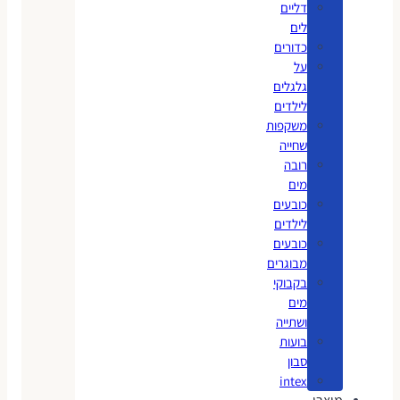
דליים
לים
כדורים
על
גלגלים
לילדים
משקפות
שחייה
רובה
מים
כובעים
לילדים
כובעים
מבוגרים
בקבוקי
מים
ושתייה
בועות
סבון
intex