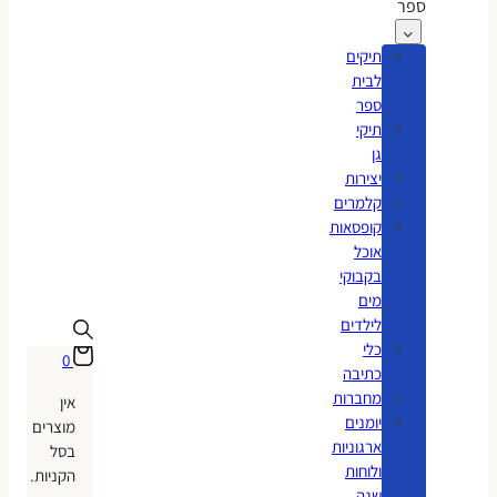
ספר
תיקים
לבית
ספר
תיקי
גן
יצירות
קלמרים
קופסאות
אוכל
בקבוקי
מים
לילדים
כלי
0
כתיבה
מחברות
אין
יומנים
מוצרים
ארגוניות
בסל
ולוחות
הקניות.
שנה