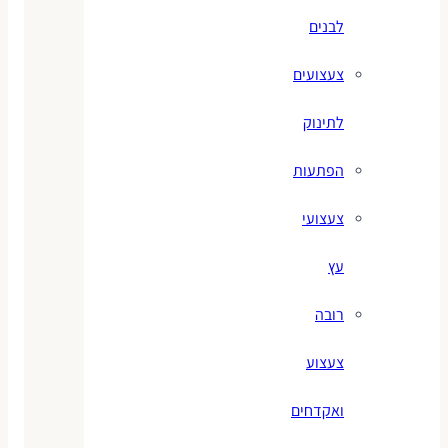
לבנים
צעצועים
לתינוק
הפתעות
צעצועי
עץ
רובה
צעצוע
ואקדחים