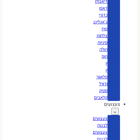
דיאבולו
דאפו
כדורי
ג'אגלינג
פויז
צלחות
סיניות
הולה
הופ
יו
יו
פלאוור
ודוויל
סטיק
קלאבים
צעצועים
צעצועים
לבנות
צעצועים
לבנים