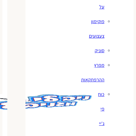
על
פוקימון
צעצועים
סוניק
מפרץ
ההרפתקאות
כוח
פי
ג'יי