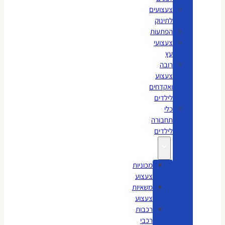
צעצועים
לתינוק
הפתעות
צעצועי
עץ
רובה
צעצוע
ואקדחים
לילדים
כלי
תחבורה
לילדים
מכוניות
צעצוע
משאיות
צעצוע
רכבות
רכבי