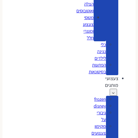
הצלה
ואוטובוסים
מטוסי
צעצוע
ומוצרי
חלל
כלי
נגינה
לילדים
הפתעות
בסיטונאות
צעצועי
מותגים
frozen
disney
גיבורי
על
פוקימון
צעצועים