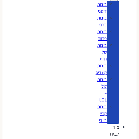
בובות
דיסני
בובות
ברבי
בובות
פרווה
בובות
של
חיות
בובות
קינדיס
בובות
לול
–
LOL
בובות
קריי
בייבי
ציוד
לבית