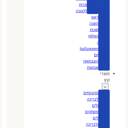
ונרות
לחנוכה
ראש
השנה
סוכות
האלווין
/
halloween
יום
העצמאות
שבועות
מוצרי
קיץ
מתנפחים
לבריכה
ולים
משחקים
לים
ולבריכה