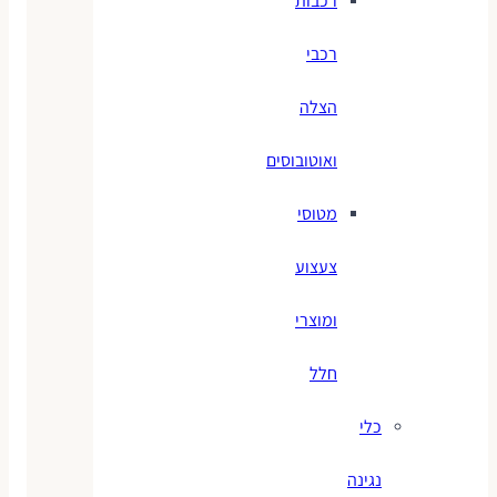
רכבות
רכבי
הצלה
ואוטובוסים
מטוסי
צעצוע
ומוצרי
חלל
כלי
נגינה