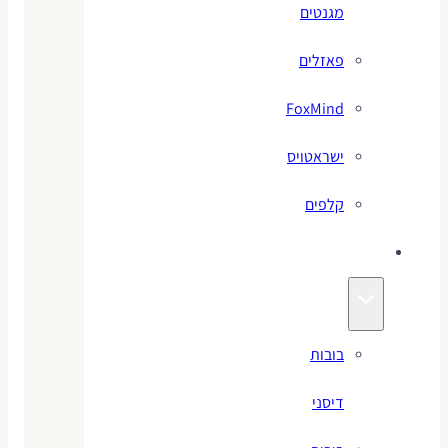
מגנטים
פאזלים
FoxMind
ישראטויס
קלפים
בובות
בובות
דיסני