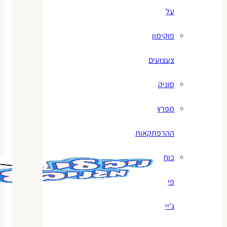
על
פוקימון
צעצועים
סוניק
מפרץ
ההרפתקאות
כוח
פי
ג'יי