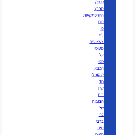
סוניק
מפרץ
ההרפתקאות
כוח
פי
ג'יי
צעצועים
מטוסי
על
סמי
הכבאי
קוקומלון
חד
קרן
בית
הבובות
של
גבי
ברבי
מיני
מאוס