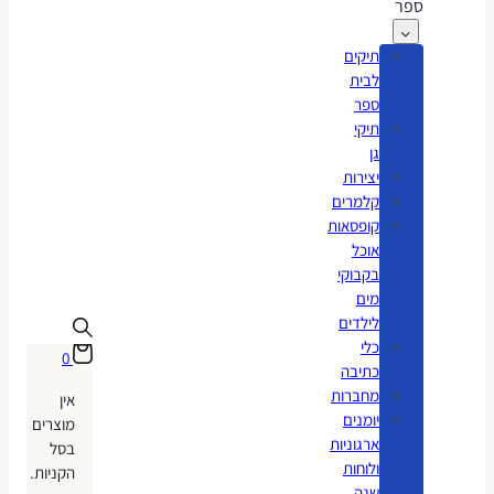
ספר
תיקים
לבית
ספר
תיקי
גן
יצירות
קלמרים
קופסאות
אוכל
בקבוקי
מים
לילדים
כלי
0
כתיבה
מחברות
אין
יומנים
מוצרים
ארגוניות
בסל
ולוחות
הקניות.
שנה