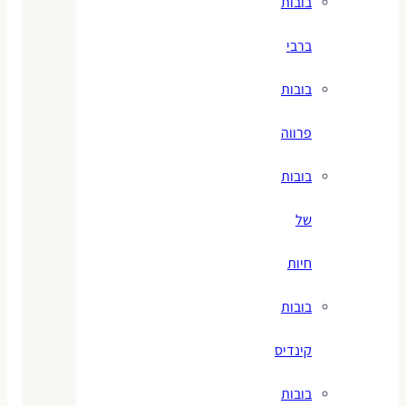
בובות
ברבי
בובות
פרווה
בובות
של
חיות
בובות
קינדיס
בובות