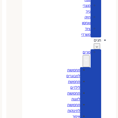
מוצרי
נייר
תיוק
ואחסון
ציוד
משרדי
חגים
פורים
תחפושות
למבוגרים
תחפושת
לילדים
תחפושות
לזוגות
תחפושות
לתינוקות
איפור