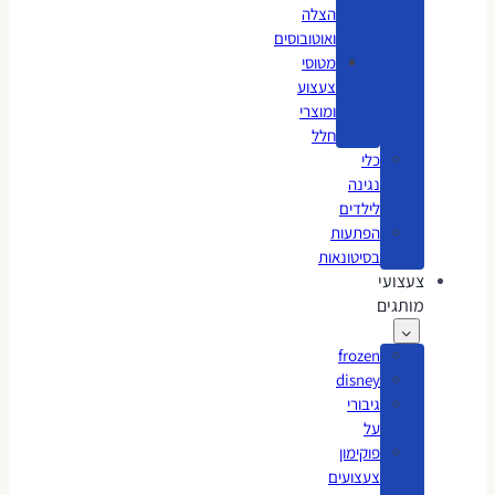
הצלה
ואוטובוסים
מטוסי
צעצוע
ומוצרי
חלל
כלי
נגינה
לילדים
הפתעות
בסיטונאות
צעצועי
מותגים
frozen
disney
גיבורי
על
פוקימון
צעצועים