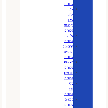
לפורים
אף,
אוזן,
לשון
וקרניים
לפורים
גלימות
לפורים
גרביונים
וגרביים
לפורים
חצאיות
לפורים
כובעים
לפורים
כליי
נשק
לפורים
כנפיים
לפורים