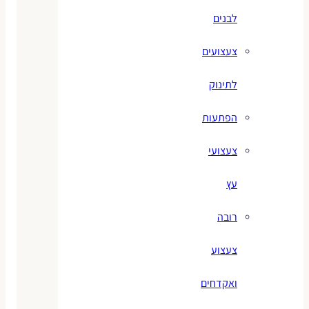
לבנים
צעצועים
לתינוק
הפתעות
צעצועי
עץ
רובה
צעצוע
ואקדחים