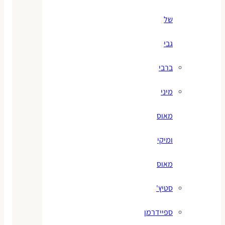
של
גבי
ברבי
מיני
מאוס
ומיקי
מאוס
סטיץ'
ספיידרמן