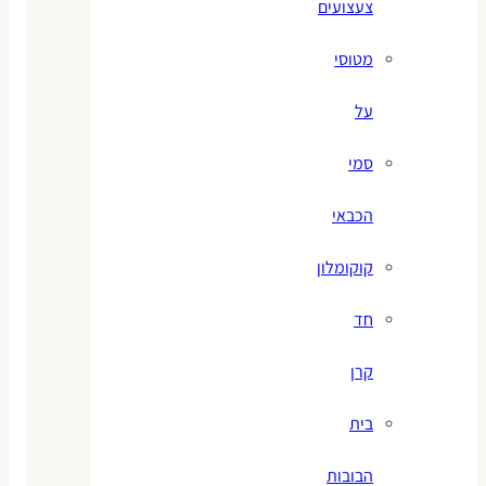
צעצועים
מטוסי
על
סמי
הכבאי
קוקומלון
חד
קרן
בית
הבובות