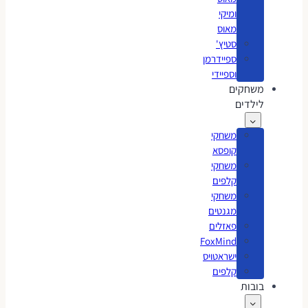
ומיקי
מאוס
סטיץ'
ספיידרמן
וספיידי
משחקים
לילדים
משחקי
קופסא
משחקי
קלפים
משחקי
מגנטים
פאזלים
FoxMind
ישראטויס
קלפים
בובות