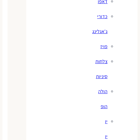
דאפו
כדורי
ג'אגלינג
פויז
צלחות
סיניות
הולה
הופ
יו
יו