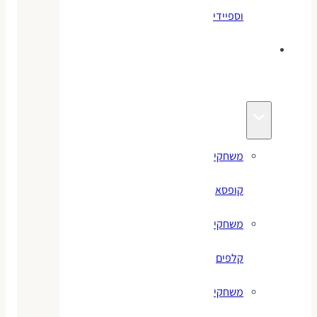
וספיידי
משחקים
לילדים
משחקי
קופסא
משחקי
קלפים
משחקי