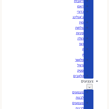
דיאבולו
דאפו
כדורי
ג'אגלינג
פויז
צלחות
סיניות
הולה
הופ
יו
יו
פלאוור
ודוויל
סטיק
קלאבים
צעצועים
צעצועים
לבנות
צעצועים
לבנים