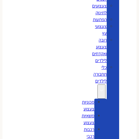
צעצועים
לתינוק
הפתעות
צעצועי
עץ
רובה
צעצוע
ואקדחים
לילדים
כלי
תחבורה
לילדים
מכוניות
צעצוע
משאיות
צעצוע
רכבות
רכבי