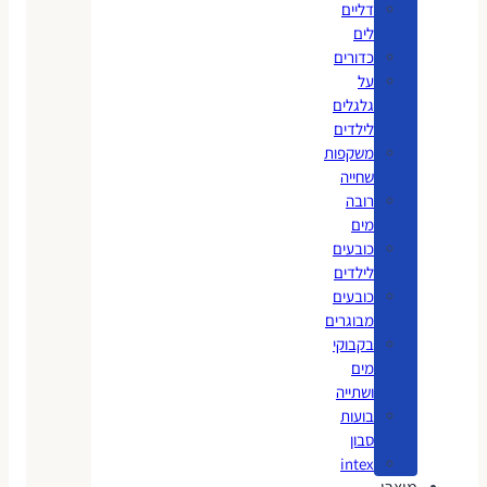
דליים
לים
כדורים
על
גלגלים
לילדים
משקפות
שחייה
רובה
מים
כובעים
לילדים
כובעים
מבוגרים
בקבוקי
מים
ושתייה
בועות
סבון
intex