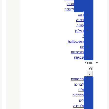
ונרות
לחנוכה
ראש
השנה
סוכות
האלווין
/
halloween
יום
העצמאות
שבועות
מוצרי
קיץ
מתנפחים
לבריכה
ולים
משחקים
לים
ולבריכה