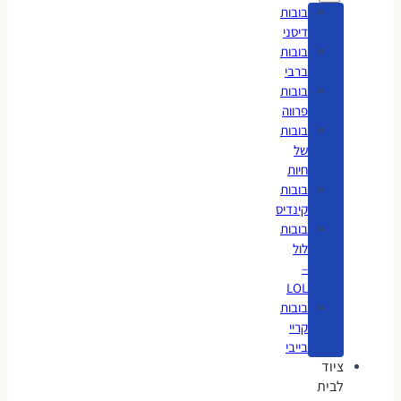
בובות
דיסני
בובות
ברבי
בובות
פרווה
בובות
של
חיות
בובות
קינדיס
בובות
לול
–
LOL
בובות
קריי
בייבי
ציוד
לבית