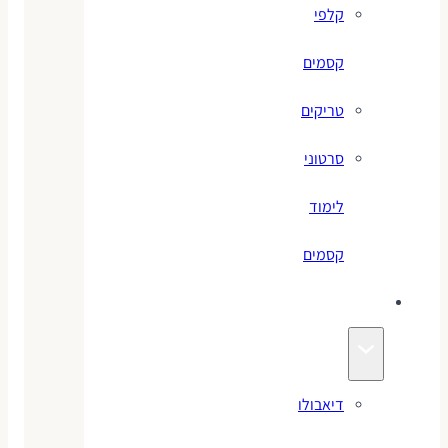
קלפי
קסמים
טריקים
סרטוני
לימוד
קסמים
ג׳אגלינג
דיאבולו