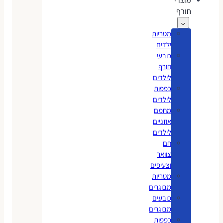
מוצרי
חורף
מטריות
ילדים
כובעי
חורף
לילדים
כפפות
לילדים
מחמם
אוזניים
לילדים
חם
צוואר
וצעיפים
מטריות
מבוגרים
כובעים
מבוגרים
כפפות