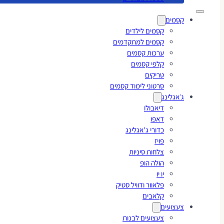
קסמים
קסמים לילדים
קסמים למתקדמים
ערכות קסמים
קלפי קסמים
טריקים
סרטוני לימוד קסמים
ג׳אגלינג
דיאבולו
דאפו
כדורי ג'אגלינג
פויז
צלחות סיניות
הולה הופ
יו יו
פלאוור ודוויל סטיק
קלאבים
צעצועים
צעצועים לבנות