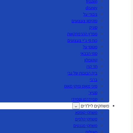
frozen
disney
גיבורי על
פוקימון צעצועים
סוניק
מפרץ ההרפתקאות
כוח פי ג'יי צעצועים
מטוסי על
סמי הכבאי
קוקומלון
חד קרן
בית הבובות של גבי
ברבי
מיני מאוס ומיקי מאוס
סטיץ'
ספיידרמן וספיידי
משחקים לילדים
משחקי קופסא
משחקי קלפים
משחקי מגנטים
פאזלים