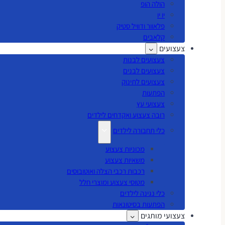
הולה הופ
יו יו
פלאוור ודוויל סטיק
קלאבים
צעצועים
צעצועים לבנות
צעצועים לבנים
צעצועים לתינוק
הפתעות
צעצועי עץ
רובה צעצוע ואקדחים לילדים
כלי תחבורה לילדים
מכוניות צעצוע
משאיות צעצוע
רכבות רכבי הצלה ואוטובוסים
מטוסי צעצוע ומוצרי חלל
כלי נגינה לילדים
הפתעות בסיטונאות
צעצועי מותגים