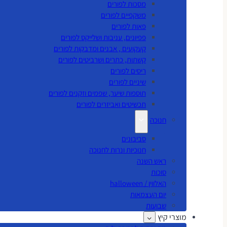
מסכות לפורים
משקפיים לפורים
פאות לפורים
פפיונים, עניבות ושלייקס לפורים
קעקועים , אבנים ומדבקות לפורים
קשתות, כתרים ושרביטים לפורים
ריסים לפורים
שיניים לפורים
תוספות שיער, שפמים וזקנים לפורים
תכשיטים ואביזרים לפורים
חנוכה
סביבונים
חנוכיות ונרות לחנוכה
ראש השנה
סוכות
האלווין / halloween
יום העצמאות
שבועות
מוצרי קיץ