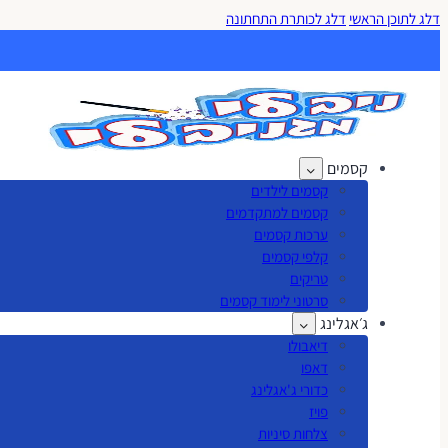
דלג לתוכן הראשי
דלג לכותרת התחתונה
קסמים
קסמים לילדים
קסמים למתקדמים
ערכות קסמים
קלפי קסמים
טריקים
סרטוני לימוד קסמים
ג׳אגלינג
דיאבולו
דאפו
כדורי ג'אגלינג
פויז
צלחות סיניות