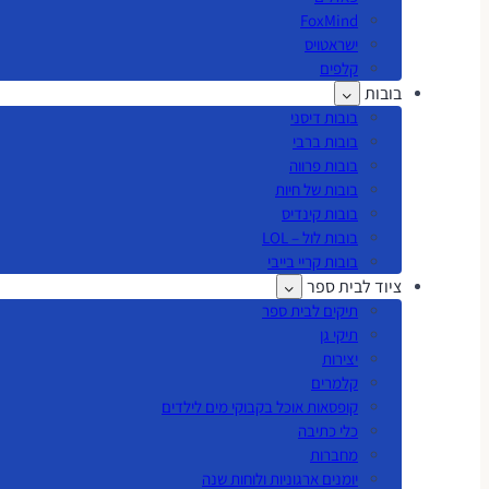
FoxMind
ישראטויס
קלפים
בובות
בובות דיסני
בובות ברבי
בובות פרווה
בובות של חיות
בובות קינדיס
בובות לול – LOL
בובות קריי בייבי
ציוד לבית ספר
תיקים לבית ספר
תיקי גן
יצירות
קלמרים
קופסאות אוכל בקבוקי מים לילדים
כלי כתיבה
מחברות
יומנים ארגוניות ולוחות שנה