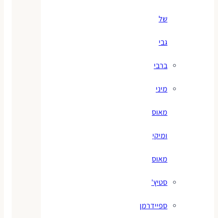
של
גבי
ברבי
מיני
מאוס
ומיקי
מאוס
סטיץ'
ספיידרמן