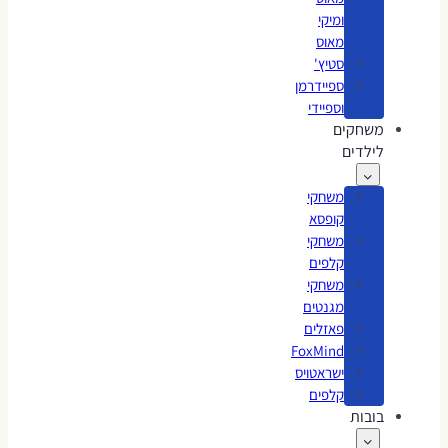
ומיקי
מאוס
סטיץ'
ספיידרמן
וספיידי
משחקים
לילדים
משחקי
קופסא
משחקי
קלפים
משחקי
מגנטים
פאזלים
FoxMind
ישראטויס
קלפים
בובות