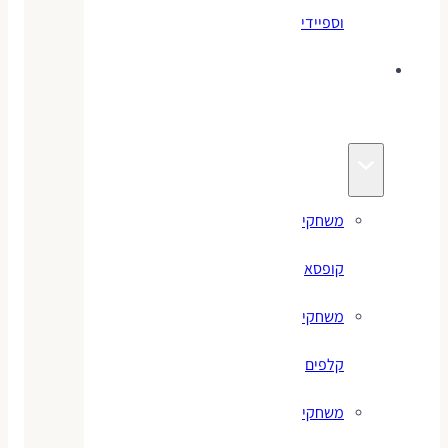
וספיידי
משחקים
לילדים
משחקי
קופסא
משחקי
קלפים
משחקי