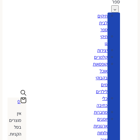
ספר
תיקים
לבית
ספר
תיקי
גן
יצירות
קלמרים
קופסאות
אוכל
בקבוקי
מים
לילדים
כלי
0
כתיבה
מחברות
אין
יומנים
מוצרים
ארגוניות
בסל
ולוחות
הקניות.
שנה