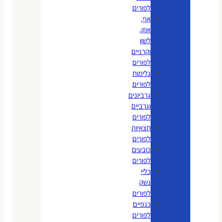
לפורים
אף,
אוזן,
לשון
וקרניים
לפורים
גלימות
לפורים
גרביונים
וגרביים
לפורים
חצאיות
לפורים
כובעים
לפורים
כליי
נשק
לפורים
כנפיים
לפורים