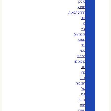
סוניק
מפרץ
ההרפתקאות
כוח
פי
ג'יי
צעצועים
מטוסי
על
סמי
הכבאי
קוקומלון
חד
קרן
בית
הבובות
של
גבי
ברבי
מיני
מאוס