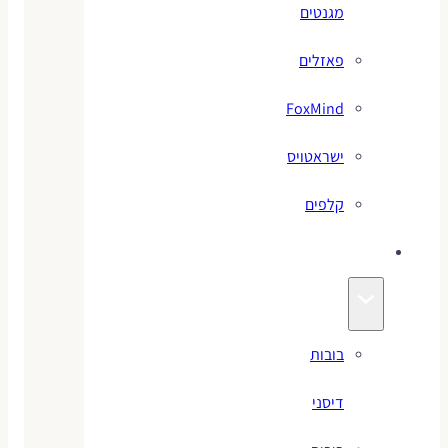
מגנטים
פאזלים
FoxMind
ישראטויס
קלפים
בובות
בובות
דיסני