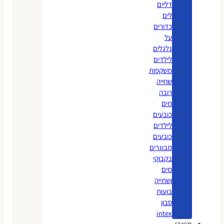
דליים
לים
כדורים
על
גלגלים
לילדים
משקפות
שחייה
רובה
מים
כובעים
לילדים
כובעים
מבוגרים
בקבוקי
מים
ושתייה
בועות
סבון
intex