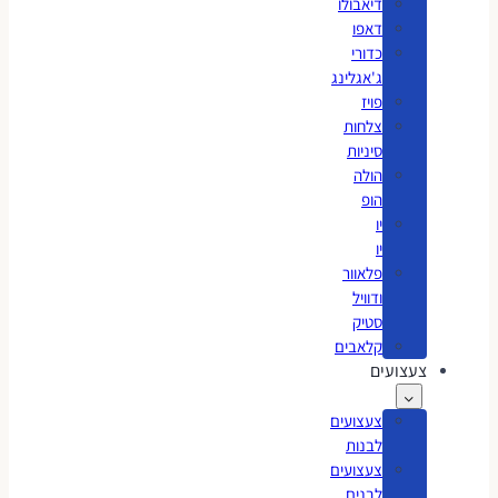
דיאבולו
דאפו
כדורי
ג'אגלינג
פויז
צלחות
סיניות
הולה
הופ
יו
יו
פלאוור
ודוויל
סטיק
קלאבים
צעצועים
צעצועים
לבנות
צעצועים
לבנים