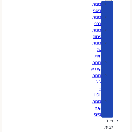
בובות
דיסני
בובות
ברבי
בובות
פרווה
בובות
של
חיות
בובות
קינדיס
בובות
לול
–
LOL
בובות
קריי
בייבי
ציוד
לבית