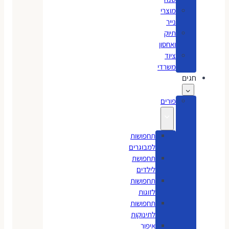
מוצרי
נייר
תיוק
ואחסון
ציוד
משרדי
חגים
פורים
תחפושות
למבוגרים
תחפושת
לילדים
תחפושות
לזוגות
תחפושות
לתינוקות
איפור