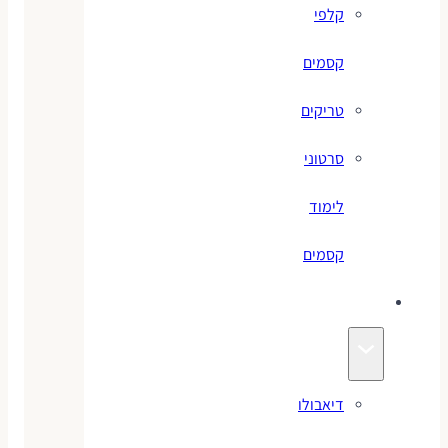
קלפי
קסמים
טריקים
סרטוני
לימוד
קסמים
ג׳אגלינג
דיאבולו