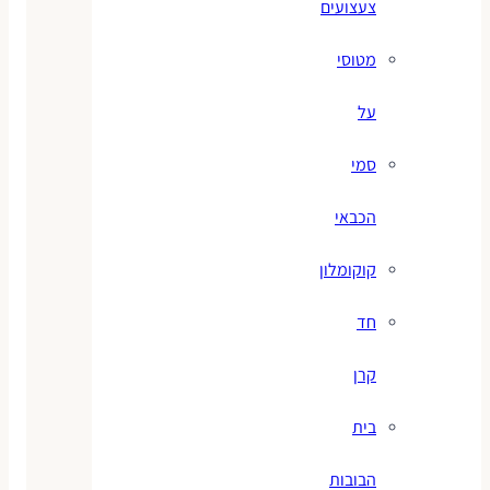
צעצועים
מטוסי
על
סמי
הכבאי
קוקומלון
חד
קרן
בית
הבובות