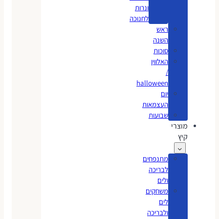
ונרות
לחנוכה
ראש
השנה
סוכות
האלווין
/
halloween
יום
העצמאות
שבועות
מוצרי
קיץ
מתנפחים
לבריכה
ולים
משחקים
לים
ולבריכה