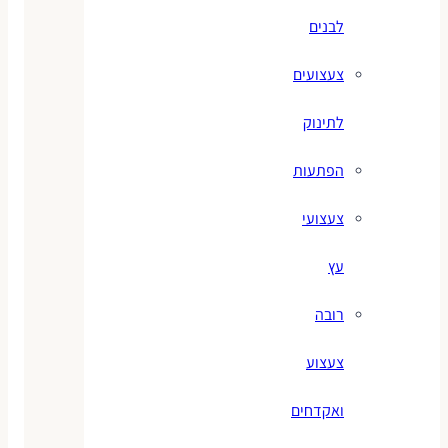
לבנים
צעצועים
לתינוק
הפתעות
צעצועי
עץ
רובה
צעצוע
ואקדחים