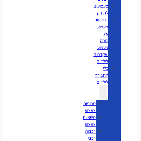
צעצועים
לתינוק
הפתעות
צעצועי
עץ
רובה
צעצוע
ואקדחים
לילדים
כלי
תחבורה
לילדים
מכוניות
צעצוע
משאיות
צעצוע
רכבות
רכבי