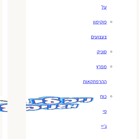
על
פוקימון
צעצועים
סוניק
מפרץ
ההרפתקאות
כוח
פי
ג'יי