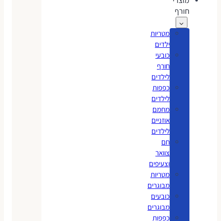
מוצרי
חורף
מטריות
ילדים
כובעי
חורף
לילדים
כפפות
לילדים
מחמם
אוזניים
לילדים
חם
צוואר
וצעיפים
מטריות
מבוגרים
כובעים
מבוגרים
כפפות