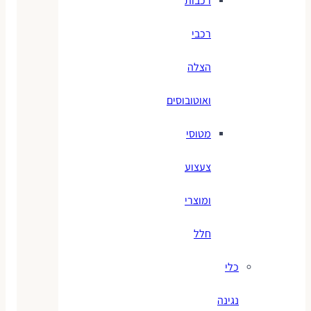
רכבות
רכבי
הצלה
ואוטובוסים
מטוסי
צעצוע
ומוצרי
חלל
כלי
נגינה