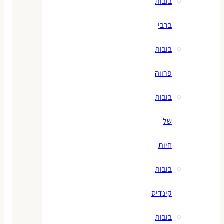
בובות
ברבי
בובות
פרווה
בובות
של
חיות
בובות
קינדיס
בובות