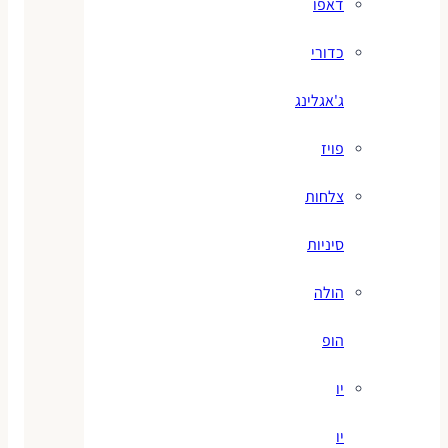
דאפו
כדורי
ג'אגלינג
פויז
צלחות
סיניות
הולה
הופ
יו
יו