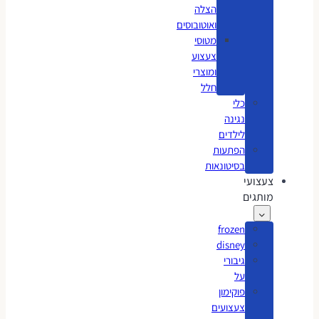
הצלה
ואוטובוסים
מטוסי
צעצוע
ומוצרי
חלל
כלי
נגינה
לילדים
הפתעות
בסיטונאות
צעצועי
מותגים
frozen
disney
גיבורי
על
פוקימון
צעצועים