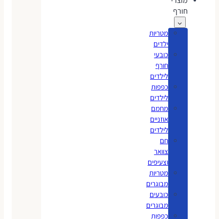
מוצרי
חורף
מטריות
ילדים
כובעי
חורף
לילדים
כפפות
לילדים
מחמם
אוזניים
לילדים
חם
צוואר
וצעיפים
מטריות
מבוגרים
כובעים
מבוגרים
כפפות