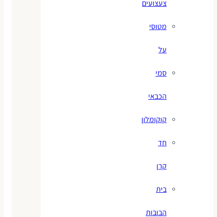
צעצועים
מטוסי
על
סמי
הכבאי
קוקומלון
חד
קרן
בית
הבובות