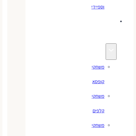
וספיידי
משחקים
לילדים
משחקי
קופסא
משחקי
קלפים
משחקי