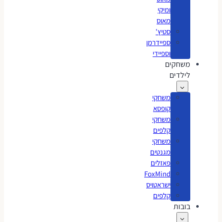
ומיקי
מאוס
סטיץ'
ספיידרמן
וספיידי
משחקים
לילדים
משחקי
קופסא
משחקי
קלפים
משחקי
מגנטים
פאזלים
FoxMind
ישראטויס
קלפים
בובות