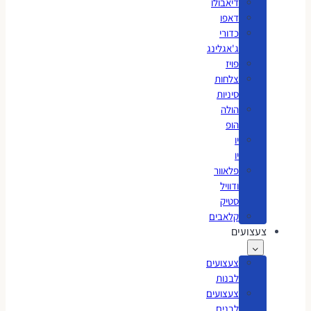
דיאבולו
דאפו
כדורי
ג'אגלינג
פויז
צלחות
סיניות
הולה
הופ
יו
יו
פלאוור
ודוויל
סטיק
קלאבים
צעצועים
צעצועים
לבנות
צעצועים
לבנים