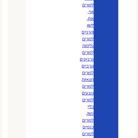
לפורים
אף,
אוזן,
לשון
וקרניים
לפורים
גלימות
לפורים
גרביונים
וגרביים
לפורים
חצאיות
לפורים
כובעים
לפורים
כליי
נשק
לפורים
כנפיים
לפורים