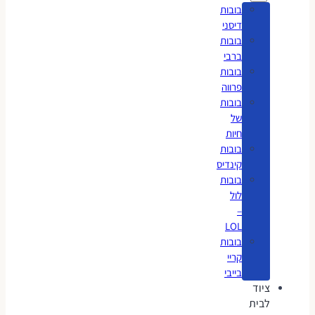
בובות
דיסני
בובות
ברבי
בובות
פרווה
בובות
של
חיות
בובות
קינדיס
בובות
לול
–
LOL
בובות
קריי
בייבי
ציוד
לבית