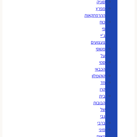
סוניק
מפרץ
ההרפתקאות
כוח
פי
ג'יי
צעצועים
מטוסי
על
סמי
הכבאי
קוקומלון
חד
קרן
בית
הבובות
של
גבי
ברבי
מיני
מאוס