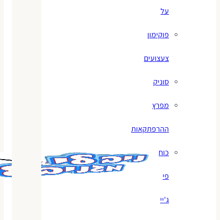
על
פוקימון
צעצועים
סוניק
מפרץ
ההרפתקאות
כוח
פי
ג'יי