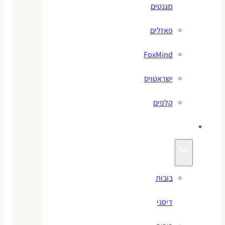
מגנטים
פאזלים
FoxMind
ישראטויס
קלפים
בובות
בובות
דיסני