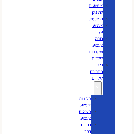
צעצועים
לתינוק
הפתעות
צעצועי
עץ
רובה
צעצוע
ואקדחים
לילדים
כלי
תחבורה
לילדים
מכוניות
צעצוע
משאיות
צעצוע
רכבות
רכבי