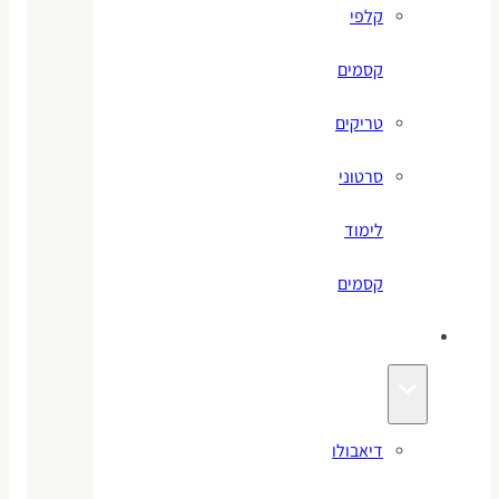
קלפי
קסמים
טריקים
סרטוני
לימוד
קסמים
ג׳אגלינג
דיאבולו