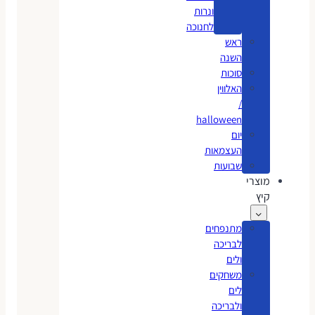
ונרות
לחנוכה
ראש
השנה
סוכות
האלווין
/
halloween
יום
העצמאות
שבועות
מוצרי
קיץ
מתנפחים
לבריכה
ולים
משחקים
לים
ולבריכה