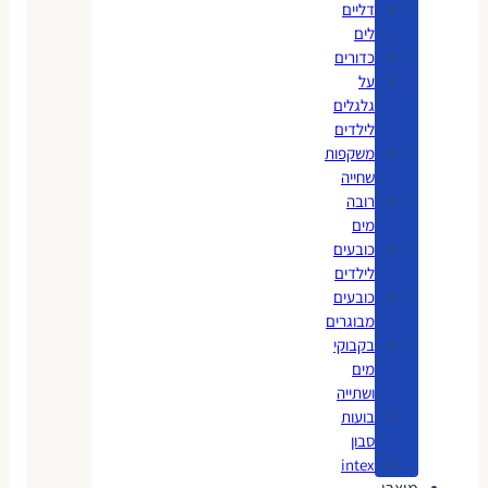
דליים
לים
כדורים
על
גלגלים
לילדים
משקפות
שחייה
רובה
מים
כובעים
לילדים
כובעים
מבוגרים
בקבוקי
מים
ושתייה
בועות
סבון
intex