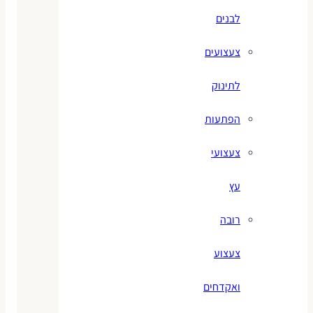
לבנים
צעצועים
לתינוק
הפתעות
צעצועי
עץ
רובה
צעצוע
ואקדחים