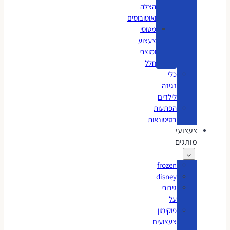
הצלה
ואוטובוסים
מטוסי
צעצוע
ומוצרי
חלל
כלי
נגינה
לילדים
הפתעות
בסיטונאות
צעצועי
מותגים
frozen
disney
גיבורי
על
פוקימון
צעצועים