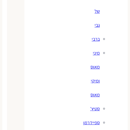
של
גבי
ברבי
מיני
מאוס
ומיקי
מאוס
סטיץ'
ספיידרמן