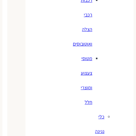
רכבות
רכבי
הצלה
ואוטובוסים
מטוסי
צעצוע
ומוצרי
חלל
כלי
נגינה