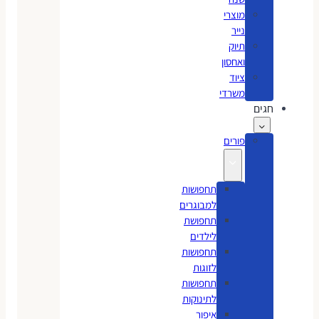
מוצרי
נייר
תיוק
ואחסון
ציוד
משרדי
חגים
פורים
תחפושות
למבוגרים
תחפושת
לילדים
תחפושות
לזוגות
תחפושות
לתינוקות
איפור