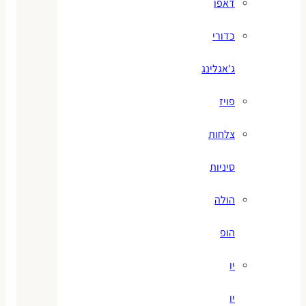
דאפו
כדורי
ג'אגלינג
פויז
צלחות
סיניות
הולה
הופ
יו
יו