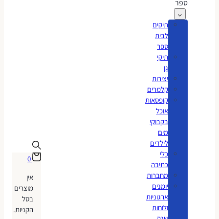
ספר
תיקים
לבית
ספר
תיקי
גן
יצירות
קלמרים
קופסאות
אוכל
בקבוקי
מים
לילדים
כלי
0
כתיבה
מחברות
אין
יומנים
מוצרים
ארגוניות
בסל
ולוחות
הקניות.
שנה