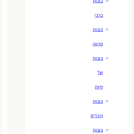
בובות
ברבי
בובות
פרווה
בובות
של
חיות
בובות
קינדיס
בובות