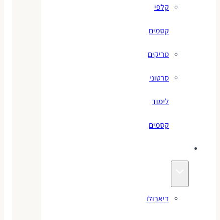
קלפי
קסמים
טריקים
סרטוני
לימוד
קסמים
ג׳אגלינג
דיאבולו