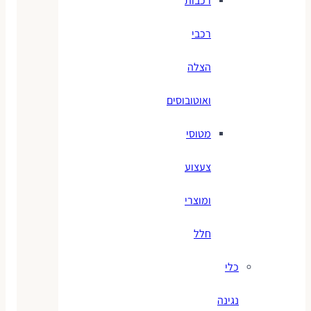
רכבות
רכבי
הצלה
ואוטובוסים
מטוסי
צעצוע
ומוצרי
חלל
כלי
נגינה