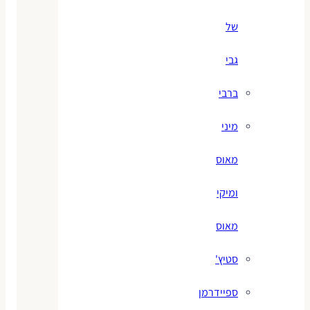
של
גבי
ברבי
מיני
מאוס
ומיקי
מאוס
סטיץ'
ספיידרמן