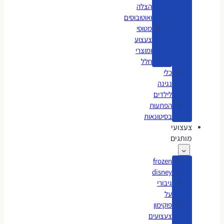
הצלה
ואוטובוסים
מטוסי
צעצוע
ומוצרי
חלל
כלי
נגינה
לילדים
הפתעות
בסיטונאות
צעצועי
מותגים
frozen
disney
גיבורי
על
פוקימון
צעצועים