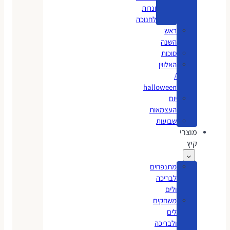
ונרות
לחנוכה
ראש
השנה
סוכות
האלווין
/
halloween
יום
העצמאות
שבועות
מוצרי
קיץ
מתנפחים
לבריכה
ולים
משחקים
לים
ולבריכה