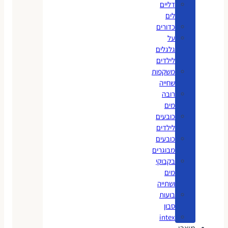
דליים
לים
כדורים
על
גלגלים
לילדים
משקפות
שחייה
רובה
מים
כובעים
לילדים
כובעים
מבוגרים
בקבוקי
מים
ושתייה
בועות
סבון
intex