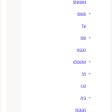
צעצועים
מטוסי
על
סמי
הכבאי
קוקומלון
חד
קרן
בית
הבובות