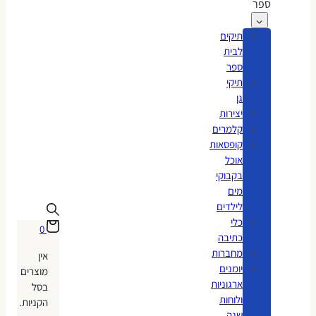
ספר
תיקים
לבית
ספר
תיקי
גן
יצירות
קלמרים
קופסאות
אוכל
בקבוקי
מים
לילדים
כלי
0
כתיבה
מחברות
אין
יומנים
מוצרים
ארגוניות
בסל
ולוחות
הקניות.
שנה