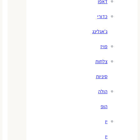
דאפו
כדורי
ג'אגלינג
פויז
צלחות
סיניות
הולה
הופ
יו
יו