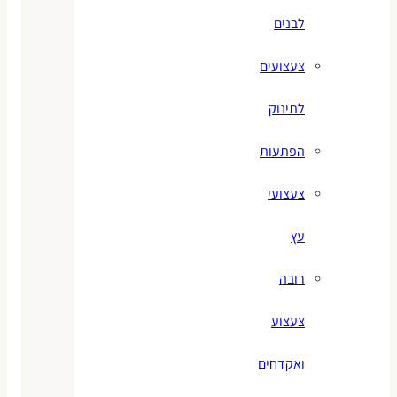
לבנים
צעצועים
לתינוק
הפתעות
צעצועי
עץ
רובה
צעצוע
ואקדחים