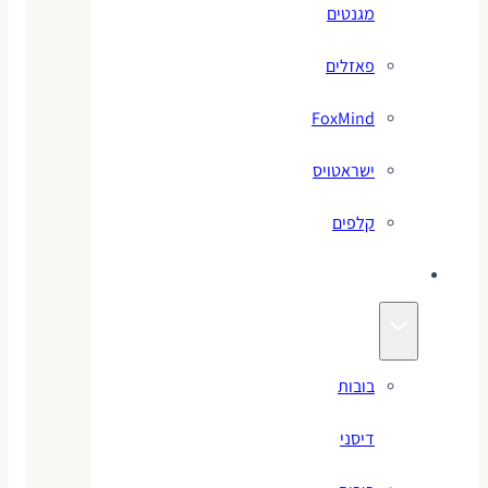
מגנטים
פאזלים
FoxMind
ישראטויס
קלפים
בובות
בובות
דיסני