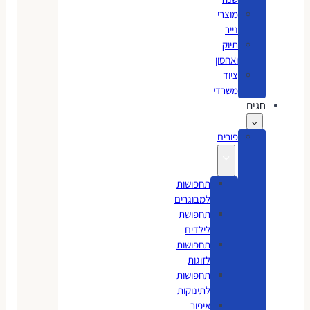
מוצרי
נייר
תיוק
ואחסון
ציוד
משרדי
חגים
פורים
תחפושות
למבוגרים
תחפושת
לילדים
תחפושות
לזוגות
תחפושות
לתינוקות
איפור