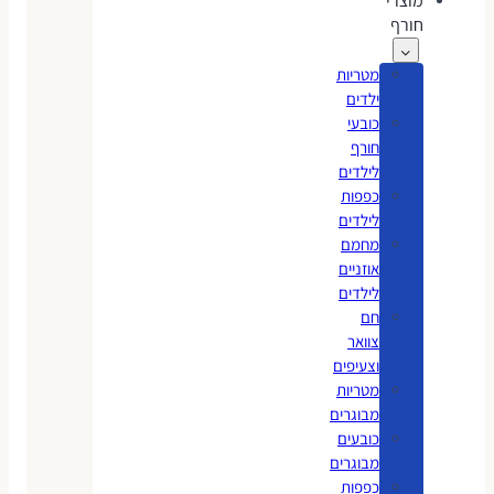
מוצרי
חורף
מטריות
ילדים
כובעי
חורף
לילדים
כפפות
לילדים
מחמם
אוזניים
לילדים
חם
צוואר
וצעיפים
מטריות
מבוגרים
כובעים
מבוגרים
כפפות