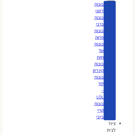
בובות
דיסני
בובות
ברבי
בובות
פרווה
בובות
של
חיות
בובות
קינדיס
בובות
לול
–
LOL
בובות
קריי
בייבי
ציוד
לבית