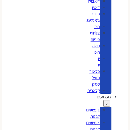
דיאבולו
דאפו
כדורי
ג'אגלינג
פויז
צלחות
סיניות
הולה
הופ
יו
יו
פלאוור
ודוויל
סטיק
קלאבים
צעצועים
צעצועים
לבנות
צעצועים
לבנים