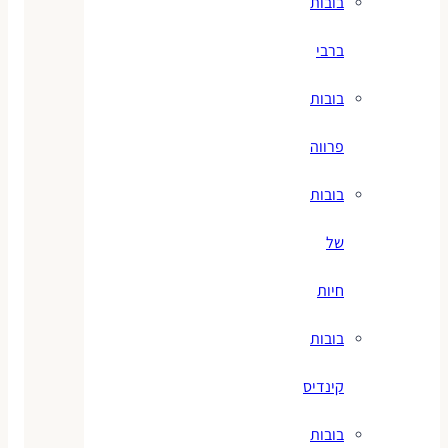
בובות
ברבי
בובות
פרווה
בובות
של
חיות
בובות
קינדיס
בובות