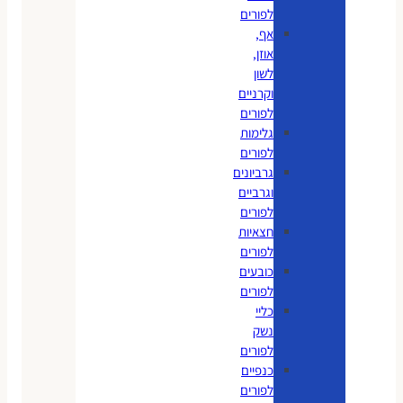
לפורים
אף,
אוזן,
לשון
וקרניים
לפורים
גלימות
לפורים
גרביונים
וגרביים
לפורים
חצאיות
לפורים
כובעים
לפורים
כליי
נשק
לפורים
כנפיים
לפורים