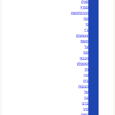
סוניק
מפרץ
ההרפתקאות
כוח
פי
ג'יי
צעצועים
מטוסי
על
סמי
הכבאי
קוקומלון
חד
קרן
בית
הבובות
של
גבי
ברבי
מיני
מאוס