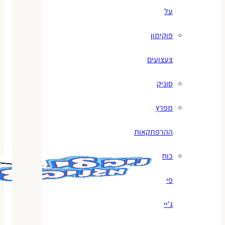
על
פוקימון
צעצועים
סוניק
מפרץ
ההרפתקאות
כוח
פי
ג'יי