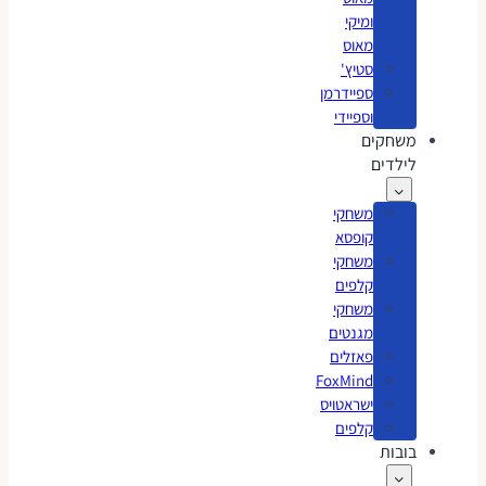
ומיקי
מאוס
סטיץ'
ספיידרמן
וספיידי
משחקים
לילדים
משחקי
קופסא
משחקי
קלפים
משחקי
מגנטים
פאזלים
FoxMind
ישראטויס
קלפים
בובות