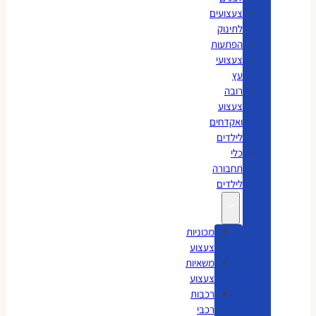
צעצועים
לתינוק
הפתעות
צעצועי
עץ
רובה
צעצוע
ואקדחים
לילדים
כלי
תחבורה
לילדים
מכוניות
צעצוע
משאיות
צעצוע
רכבות
רכבי