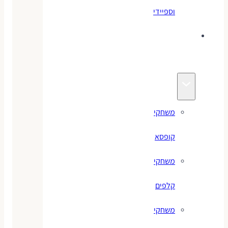
וספיידי
משחקים
לילדים
משחקי
קופסא
משחקי
קלפים
משחקי