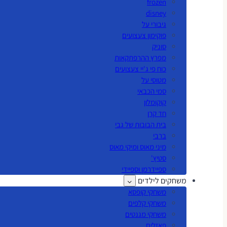
frozen
disney
גיבורי על
פוקימון צעצועים
סוניק
מפרץ ההרפתקאות
כוח פי ג'יי צעצועים
מטוסי על
סמי הכבאי
קוקומלון
חד קרן
בית הבובות של גבי
ברבי
מיני מאוס ומיקי מאוס
סטיץ'
ספיידרמן וספיידי
משחקים לילדים
משחקי קופסא
משחקי קלפים
משחקי מגנטים
פאזלים