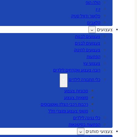
הולה הופ
יו יו
פלאוור ודוויל סטיק
קלאבים
צעצועים
צעצועים לבנות
צעצועים לבנים
צעצועים לתינוק
הפתעות
צעצועי עץ
רובה צעצוע ואקדחים לילדים
כלי תחבורה לילדים
מכוניות צעצוע
משאיות צעצוע
רכבות רכבי הצלה ואוטובוסים
מטוסי צעצוע ומוצרי חלל
כלי נגינה לילדים
הפתעות בסיטונאות
צעצועי מותגים