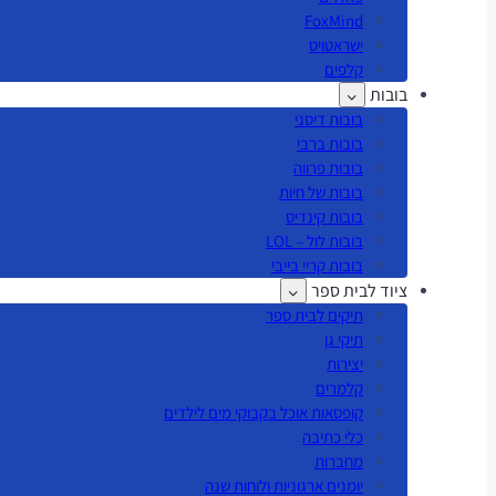
FoxMind
ישראטויס
קלפים
בובות
בובות דיסני
בובות ברבי
בובות פרווה
בובות של חיות
בובות קינדיס
בובות לול – LOL
בובות קריי בייבי
ציוד לבית ספר
תיקים לבית ספר
תיקי גן
יצירות
קלמרים
קופסאות אוכל בקבוקי מים לילדים
כלי כתיבה
מחברות
יומנים ארגוניות ולוחות שנה