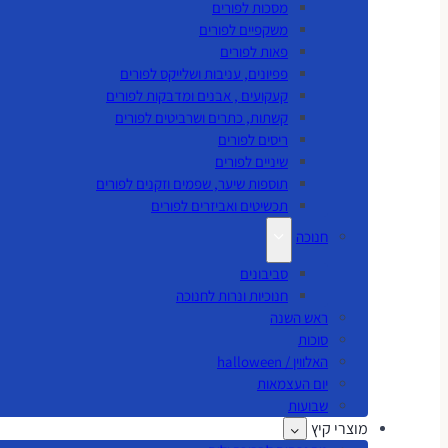
מסכות לפורים
משקפיים לפורים
פאות לפורים
פפיונים, עניבות ושלייקס לפורים
קעקועים , אבנים ומדבקות לפורים
קשתות, כתרים ושרביטים לפורים
ריסים לפורים
שיניים לפורים
תוספות שיער, שפמים וזקנים לפורים
תכשיטים ואביזרים לפורים
חנוכה
סביבונים
חנוכיות ונרות לחנוכה
ראש השנה
סוכות
האלווין / halloween
יום העצמאות
שבועות
מוצרי קיץ