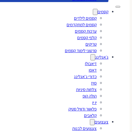
קסמים
קסמים לילדים
קסמים למתקדמים
ערכות קסמים
קלפי קסמים
טריקים
סרטוני לימוד קסמים
ג׳אגלינג
דיאבולו
דאפו
כדורי ג'אגלינג
פויז
צלחות סיניות
הולה הופ
יו יו
פלאוור ודוויל סטיק
קלאבים
צעצועים
צעצועים לבנות