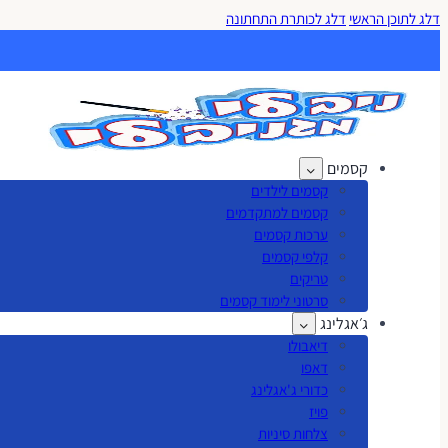
דלג לתוכן הראשי
דלג לכותרת התחתונה
קסמים
קסמים לילדים
קסמים למתקדמים
ערכות קסמים
קלפי קסמים
טריקים
סרטוני לימוד קסמים
ג׳אגלינג
דיאבולו
דאפו
כדורי ג'אגלינג
פויז
צלחות סיניות