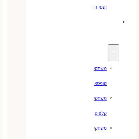
וספיידי
משחקים
לילדים
משחקי
קופסא
משחקי
קלפים
משחקי