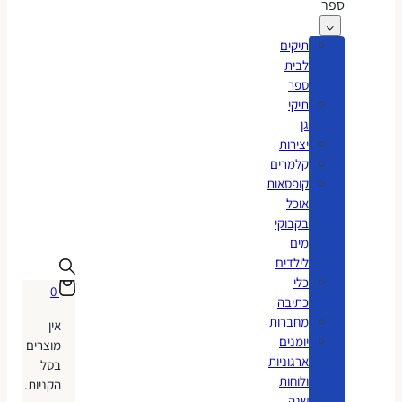
ספר
תיקים
לבית
ספר
תיקי
גן
יצירות
קלמרים
קופסאות
אוכל
בקבוקי
מים
לילדים
כלי
0
כתיבה
מחברות
אין
יומנים
מוצרים
ארגוניות
בסל
ולוחות
הקניות.
שנה