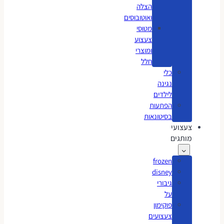
הצלה
ואוטובוסים
מטוסי
צעצוע
ומוצרי
חלל
כלי
נגינה
לילדים
הפתעות
בסיטונאות
צעצועי
מותגים
frozen
disney
גיבורי
על
פוקימון
צעצועים