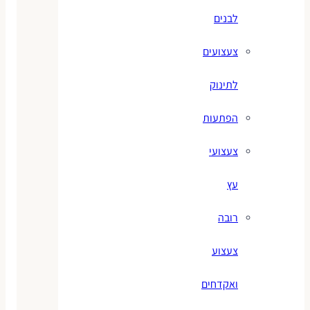
לבנים
צעצועים
לתינוק
הפתעות
צעצועי
עץ
רובה
צעצוע
ואקדחים