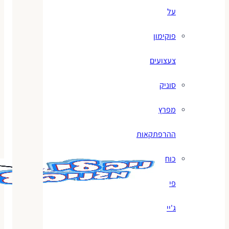
על
פוקימון
צעצועים
סוניק
מפרץ
ההרפתקאות
כוח
פי
ג'יי