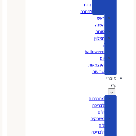
ונרות
לחנוכה
ראש
השנה
סוכות
האלווין
/
halloween
יום
העצמאות
שבועות
מוצרי
קיץ
מתנפחים
לבריכה
ולים
משחקים
לים
ולבריכה