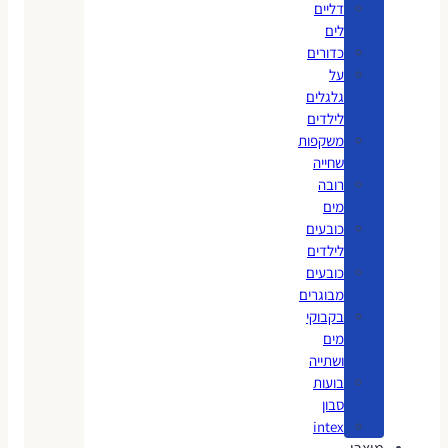
דליים
לים
כדורים
על
גלגלים
לילדים
משקפות
שחייה
רובה
מים
כובעים
לילדים
כובעים
מבוגרים
בקבוקי
מים
ושתייה
בועות
סבון
intex