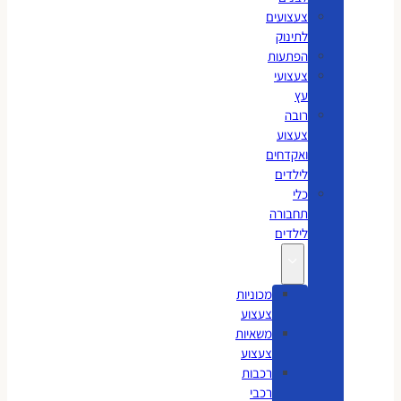
צעצועים
לתינוק
הפתעות
צעצועי
עץ
רובה
צעצוע
ואקדחים
לילדים
כלי
תחבורה
לילדים
מכוניות
צעצוע
משאיות
צעצוע
רכבות
רכבי