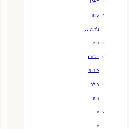
דאפו
כדורי
ג'אגלינג
פויז
צלחות
סיניות
הולה
הופ
יו
יו