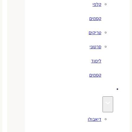
קלפי
קסמים
טריקים
סרטוני
לימוד
קסמים
ג׳אגלינג
דיאבולו