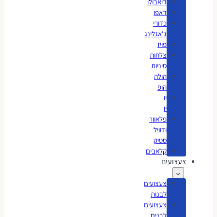
דיאבולו
דאפו
כדורי
ג'אגלינג
פויז
צלחות
סיניות
הולה
הופ
יו
יו
פלאוור
ודוויל
סטיק
קלאבים
צעצועים
צעצועים
לבנות
צעצועים
לבנים