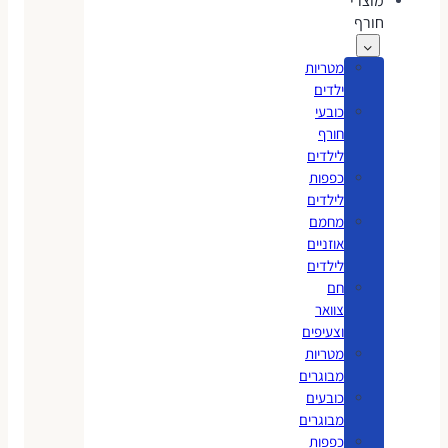
מוצרי
חורף
מטריות
ילדים
כובעי
חורף
לילדים
כפפות
לילדים
מחמם
אוזניים
לילדים
חם
צוואר
וצעיפים
מטריות
מבוגרים
כובעים
מבוגרים
כפפות