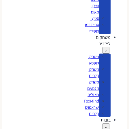
ומיקי
מאוס
סטיץ'
ספיידרמן
וספיידי
משחקים
לילדים
משחקי
קופסא
משחקי
קלפים
משחקי
מגנטים
פאזלים
FoxMind
ישראטויס
קלפים
בובות