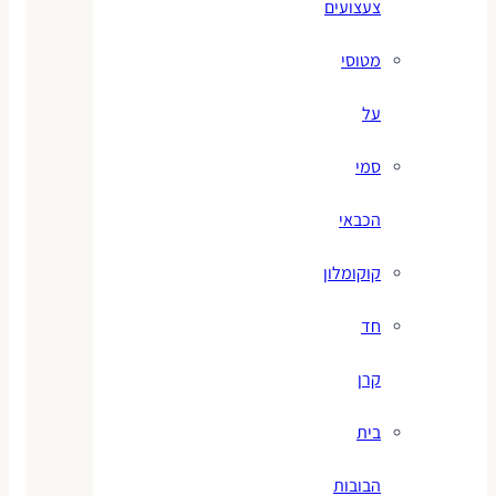
צעצועים
מטוסי
על
סמי
הכבאי
קוקומלון
חד
קרן
בית
הבובות