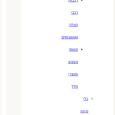
רכבות
רכבי
הצלה
ואוטובוסים
מטוסי
צעצוע
ומוצרי
חלל
כלי
נגינה