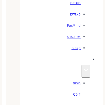
מגנטים
פאזלים
FoxMind
ישראטויס
קלפים
בובות
בובות
דיסני