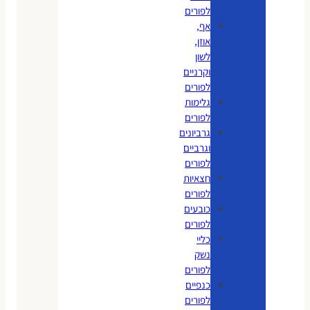
לפורים
אף,
אוזן,
לשון
וקרניים
לפורים
גלימות
לפורים
גרביונים
וגרביים
לפורים
חצאיות
לפורים
כובעים
לפורים
כליי
נשק
לפורים
כנפיים
לפורים