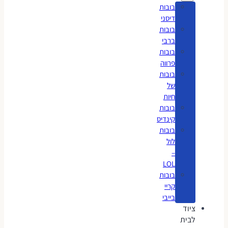
בובות
דיסני
בובות
ברבי
בובות
פרווה
בובות
של
חיות
בובות
קינדיס
בובות
לול
–
LOL
בובות
קריי
בייבי
ציוד
לבית