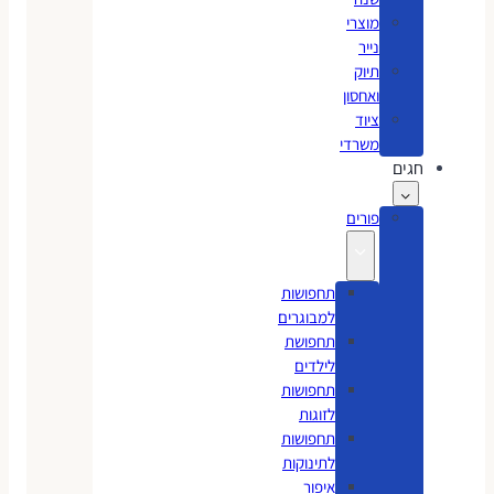
מוצרי
נייר
תיוק
ואחסון
ציוד
משרדי
חגים
פורים
תחפושות
למבוגרים
תחפושת
לילדים
תחפושות
לזוגות
תחפושות
לתינוקות
איפור