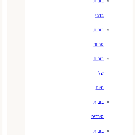
בובות
ברבי
בובות
פרווה
בובות
של
חיות
בובות
קינדיס
בובות