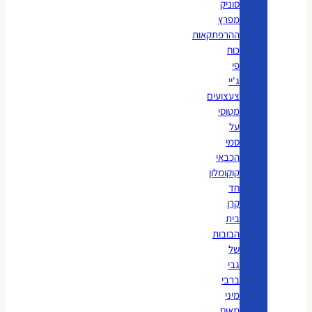
סוניק
מפרץ
ההרפתקאות
כוח
פי
ג'יי
צעצועים
מטוסי
על
סמי
הכבאי
קוקומלון
חד
קרן
בית
הבובות
של
גבי
ברבי
מיני
מאוס