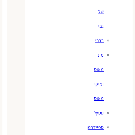
של
גבי
ברבי
מיני
מאוס
ומיקי
מאוס
סטיץ'
ספיידרמן