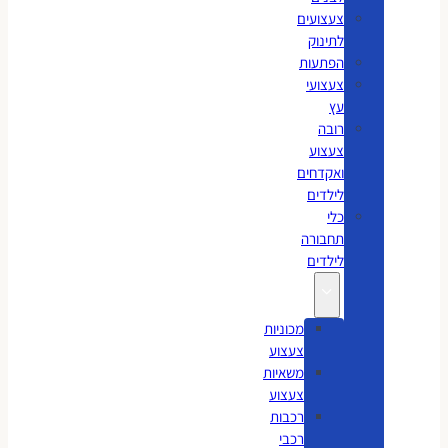
צעצועים
לתינוק
הפתעות
צעצועי
עץ
רובה
צעצוע
ואקדחים
לילדים
כלי
תחבורה
לילדים
מכוניות
צעצוע
משאיות
צעצוע
רכבות
רכבי