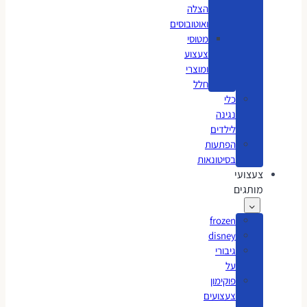
הצלה
ואוטובוסים
מטוסי
צעצוע
ומוצרי
חלל
כלי
נגינה
לילדים
הפתעות
בסיטונאות
צעצועי
מותגים
frozen
disney
גיבורי
על
פוקימון
צעצועים