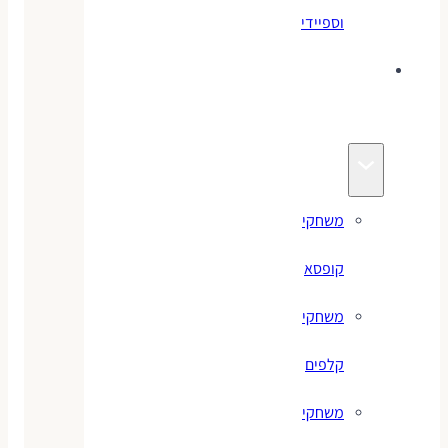
וספיידי
משחקים
לילדים
משחקי
קופסא
משחקי
קלפים
משחקי