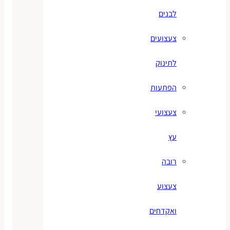
לבנים
צעצועים
לתינוק
הפתעות
צעצועי
עץ
רובה
צעצוע
ואקדחים