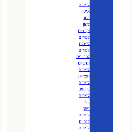
לפורים
אף,
אוזן,
לשון
וקרניים
לפורים
גלימות
לפורים
גרביונים
וגרביים
לפורים
חצאיות
לפורים
כובעים
לפורים
כליי
נשק
לפורים
כנפיים
לפורים