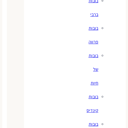
בובות
ברבי
בובות
פרווה
בובות
של
חיות
בובות
קינדיס
בובות