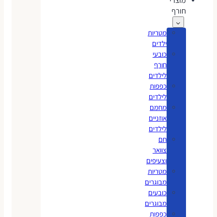
מוצרי
חורף
מטריות
ילדים
כובעי
חורף
לילדים
כפפות
לילדים
מחמם
אוזניים
לילדים
חם
צוואר
וצעיפים
מטריות
מבוגרים
כובעים
מבוגרים
כפפות