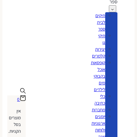
ספר
תיקים
לבית
ספר
תיקי
גן
יצירות
קלמרים
קופסאות
אוכל
בקבוקי
מים
לילדים
כלי
0
כתיבה
מחברות
אין
יומנים
מוצרים
ארגוניות
בסל
ולוחות
הקניות.
שנה