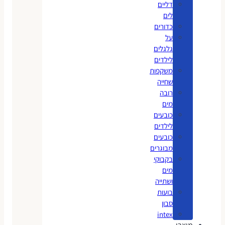
דליים
לים
כדורים
על
גלגלים
לילדים
משקפות
שחייה
רובה
מים
כובעים
לילדים
כובעים
מבוגרים
בקבוקי
מים
ושתייה
בועות
סבון
intex