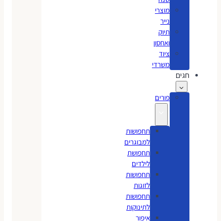
מוצרי
נייר
תיוק
ואחסון
ציוד
משרדי
חגים
פורים
תחפושות
למבוגרים
תחפושת
לילדים
תחפושות
לזוגות
תחפושות
לתינוקות
איפור