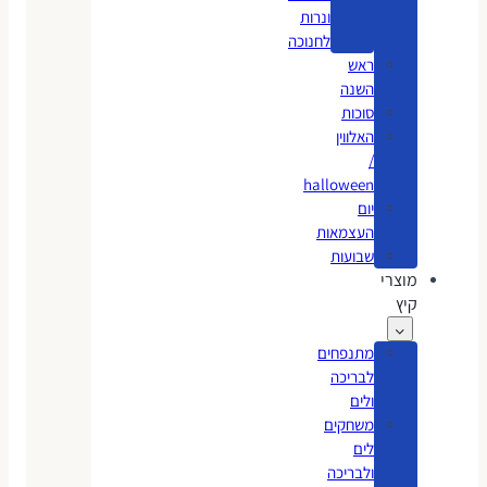
ונרות
לחנוכה
ראש
השנה
סוכות
האלווין
/
halloween
יום
העצמאות
שבועות
מוצרי
קיץ
מתנפחים
לבריכה
ולים
משחקים
לים
ולבריכה