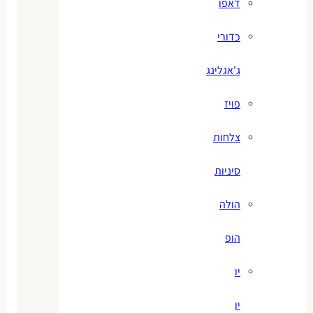
דאפו
כדורי
ג'אגלינג
פויז
צלחות
סיניות
הולה
הופ
יו
יו