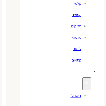
קלפי
קסמים
טריקים
סרטוני
לימוד
קסמים
ג׳אגלינג
דיאבולו