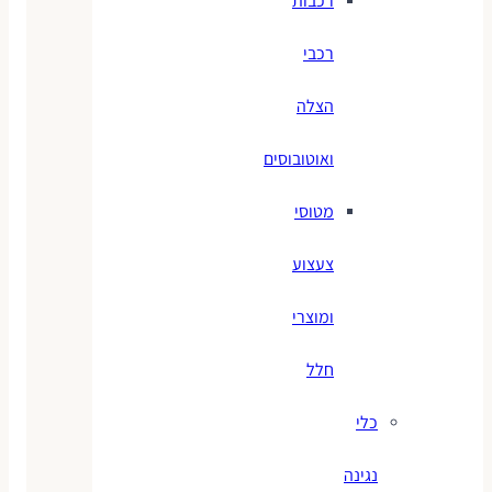
רכבות
רכבי
הצלה
ואוטובוסים
מטוסי
צעצוע
ומוצרי
חלל
כלי
נגינה