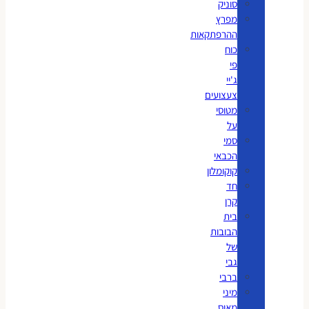
סוניק
מפרץ
ההרפתקאות
כוח
פי
ג'יי
צעצועים
מטוסי
על
סמי
הכבאי
קוקומלון
חד
קרן
בית
הבובות
של
גבי
ברבי
מיני
מאוס