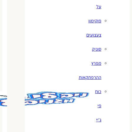
על
פוקימון
צעצועים
סוניק
מפרץ
ההרפתקאות
כוח
פי
ג'יי