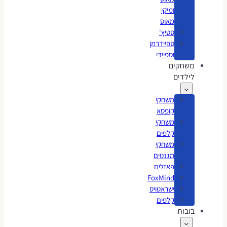
ומיקי
מאוס
סטיץ'
ספיידרמן
וספיידי
משחקים
לילדים
משחקי
קופסא
משחקי
קלפים
משחקי
מגנטים
פאזלים
FoxMind
ישראטויס
קלפים
בובות