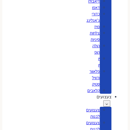
דיאבולו
דאפו
כדורי
ג'אגלינג
פויז
צלחות
סיניות
הולה
הופ
יו
יו
פלאוור
ודוויל
סטיק
קלאבים
צעצועים
צעצועים
לבנות
צעצועים
לבנים