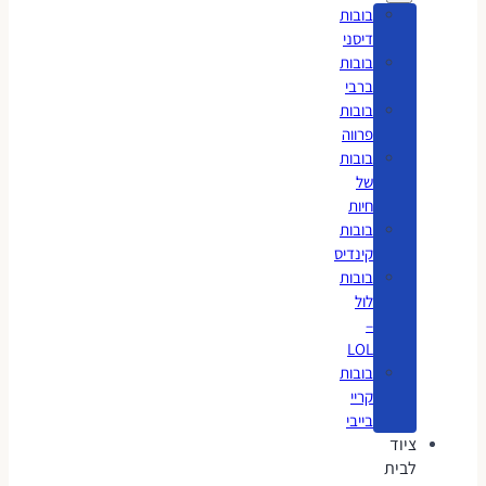
בובות
דיסני
בובות
ברבי
בובות
פרווה
בובות
של
חיות
בובות
קינדיס
בובות
לול
–
LOL
בובות
קריי
בייבי
ציוד
לבית