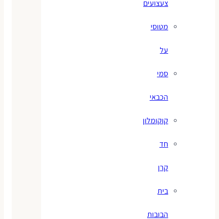
צעצועים
מטוסי
על
סמי
הכבאי
קוקומלון
חד
קרן
בית
הבובות