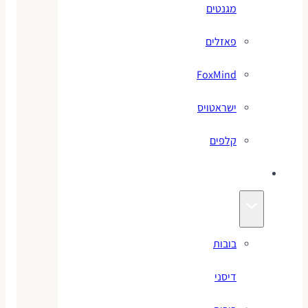
מגנטים
פאזלים
FoxMind
ישראטויס
קלפים
בובות
בובות
דיסני