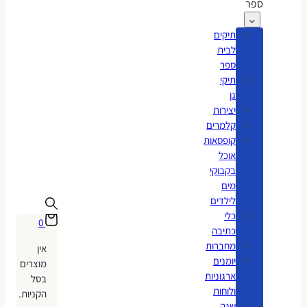
ספר
תיקים
לבית
ספר
תיקי
גן
יצירות
קלמרים
קופסאות
אוכל
בקבוקי
מים
לילדים
כלי
0
כתיבה
מחברות
אין
יומנים
מוצרים
ארגוניות
בסל
ולוחות
הקניות.
שנה