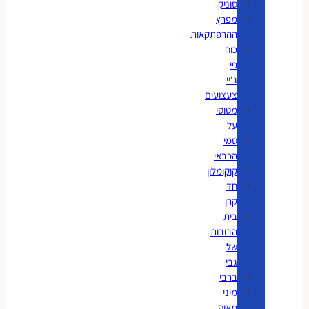
סוניק
מפרץ
ההרפתקאות
כוח
פי
ג'יי
צעצועים
מטוסי
על
סמי
הכבאי
קוקומלון
חד
קרן
בית
הבובות
של
גבי
ברבי
מיני
מאוס