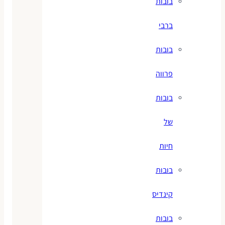
בובות
ברבי
בובות
פרווה
בובות
של
חיות
בובות
קינדיס
בובות