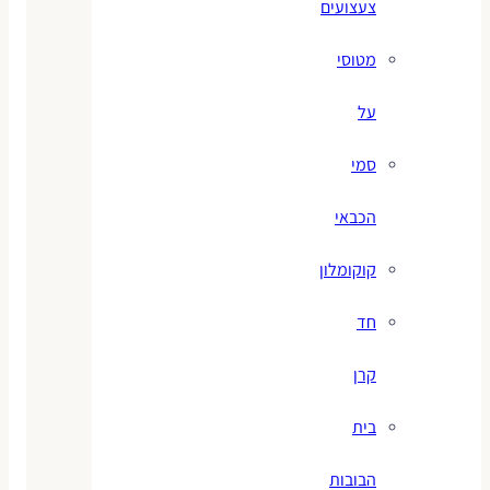
צעצועים
מטוסי
על
סמי
הכבאי
קוקומלון
חד
קרן
בית
הבובות