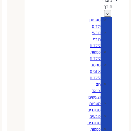
מוצרי
חורף
מטריות
ילדים
כובעי
חורף
לילדים
כפפות
לילדים
מחמם
אוזניים
לילדים
חם
צוואר
וצעיפים
מטריות
מבוגרים
כובעים
מבוגרים
כפפות