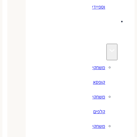
וספיידי
משחקים
לילדים
משחקי
קופסא
משחקי
קלפים
משחקי