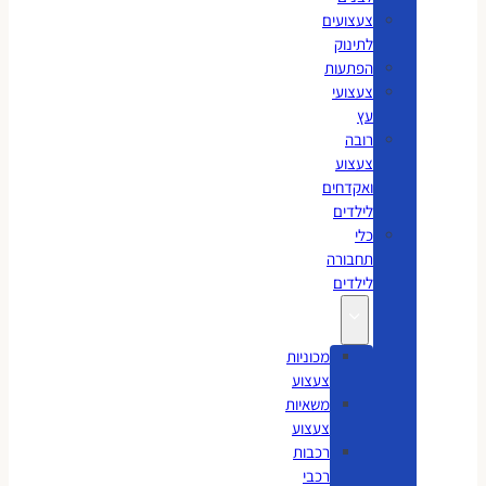
צעצועים
לתינוק
הפתעות
צעצועי
עץ
רובה
צעצוע
ואקדחים
לילדים
כלי
תחבורה
לילדים
מכוניות
צעצוע
משאיות
צעצוע
רכבות
רכבי