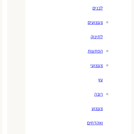
לבנים
צעצועים
לתינוק
הפתעות
צעצועי
עץ
רובה
צעצוע
ואקדחים