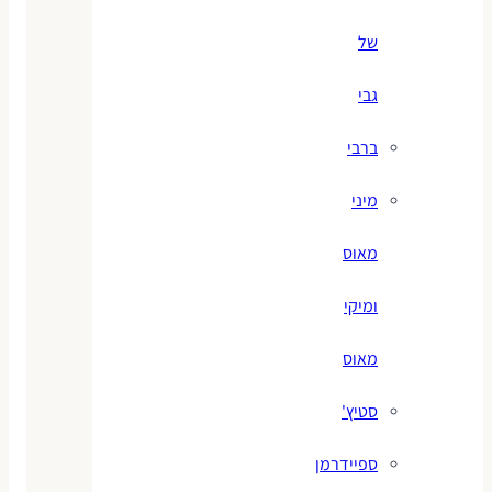
של
גבי
ברבי
מיני
מאוס
ומיקי
מאוס
סטיץ'
ספיידרמן