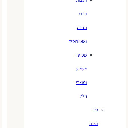
רכבות
רכבי
הצלה
ואוטובוסים
מטוסי
צעצוע
ומוצרי
חלל
כלי
נגינה