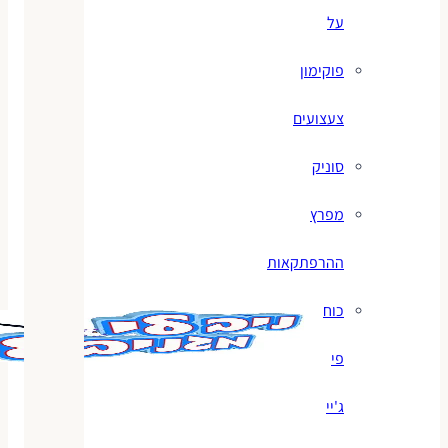
על
פוקימון
צעצועים
סוניק
מפרץ
ההרפתקאות
כוח
פי
ג'יי