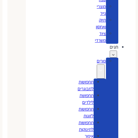
מוצרי
נייר
תיוק
ואחסון
ציוד
משרדי
חגים
פורים
תחפושות
למבוגרים
תחפושת
לילדים
תחפושות
לזוגות
תחפושות
לתינוקות
איפור