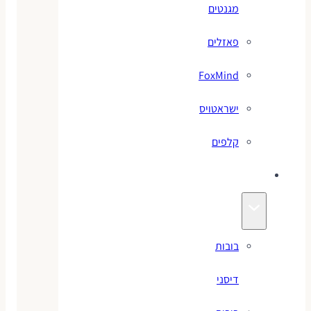
מגנטים
פאזלים
FoxMind
ישראטויס
קלפים
בובות
בובות
דיסני