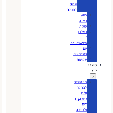
ונרות
לחנוכה
ראש
השנה
סוכות
האלווין
/
halloween
יום
העצמאות
שבועות
מוצרי
קיץ
מתנפחים
לבריכה
ולים
משחקים
לים
ולבריכה