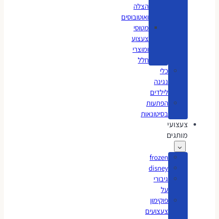
הצלה
ואוטובוסים
מטוסי
צעצוע
ומוצרי
חלל
כלי
נגינה
לילדים
הפתעות
בסיטונאות
צעצועי
מותגים
frozen
disney
גיבורי
על
פוקימון
צעצועים