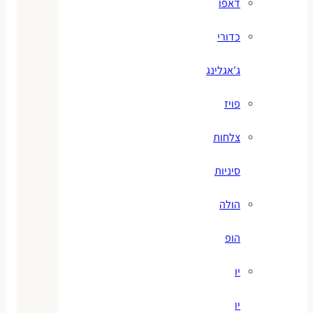
דאפו
כדורי
ג'אגלינג
פויז
צלחות
סיניות
הולה
הופ
יו
יו