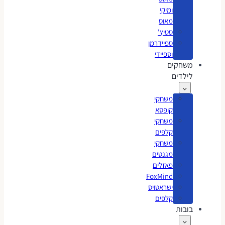
ומיקי
מאוס
סטיץ'
ספיידרמן
וספיידי
משחקים
לילדים
משחקי
קופסא
משחקי
קלפים
משחקי
מגנטים
פאזלים
FoxMind
ישראטויס
קלפים
בובות