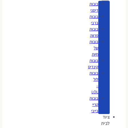
בובות
דיסני
בובות
ברבי
בובות
פרווה
בובות
של
חיות
בובות
קינדיס
בובות
לול
–
LOL
בובות
קריי
בייבי
ציוד
לבית