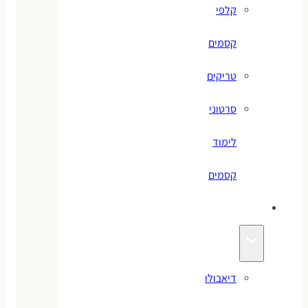
קלפי
קסמים
טריקים
סרטוני
לימוד
קסמים
ג׳אגלינג
דיאבולו