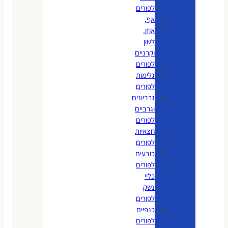
לפורים
אף,
אוזן,
לשון
וקרניים
לפורים
גלימות
לפורים
גרביונים
וגרביים
לפורים
חצאיות
לפורים
כובעים
לפורים
כליי
נשק
לפורים
כנפיים
לפורים