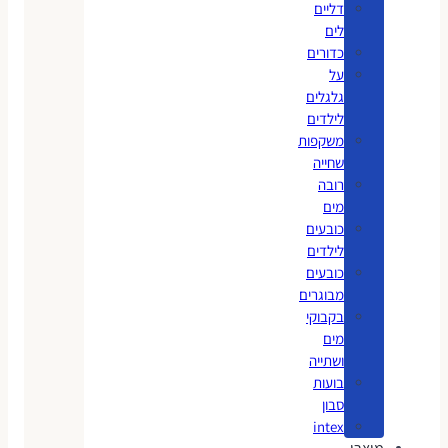
דליים
לים
כדורים
על
גלגלים
לילדים
משקפות
שחייה
רובה
מים
כובעים
לילדים
כובעים
מבוגרים
בקבוקי
מים
ושתייה
בועות
סבון
intex