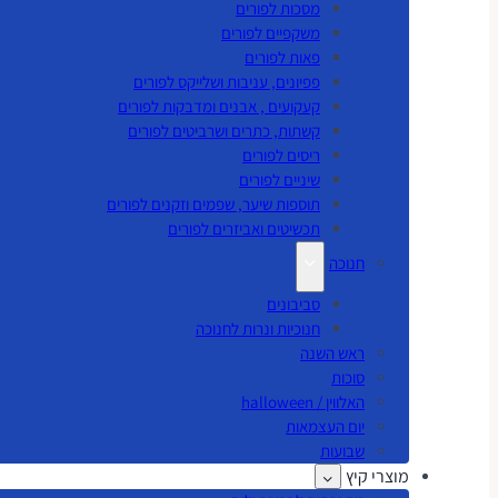
מסכות לפורים
משקפיים לפורים
פאות לפורים
פפיונים, עניבות ושלייקס לפורים
קעקועים , אבנים ומדבקות לפורים
קשתות, כתרים ושרביטים לפורים
ריסים לפורים
שיניים לפורים
תוספות שיער, שפמים וזקנים לפורים
תכשיטים ואביזרים לפורים
חנוכה
סביבונים
חנוכיות ונרות לחנוכה
ראש השנה
סוכות
האלווין / halloween
יום העצמאות
שבועות
מוצרי קיץ