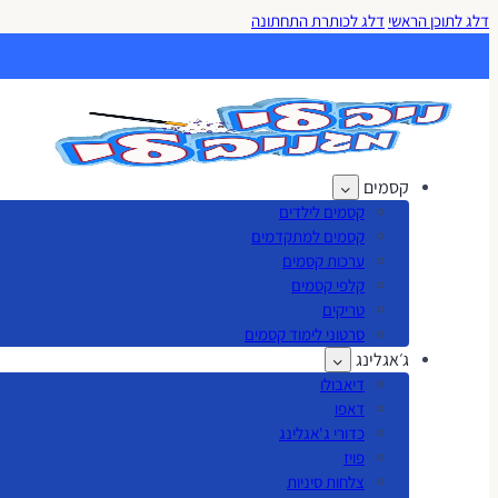
דלג לתוכן הראשי
דלג לכותרת התחתונה
קסמים
קסמים לילדים
קסמים למתקדמים
ערכות קסמים
קלפי קסמים
טריקים
סרטוני לימוד קסמים
ג׳אגלינג
דיאבולו
דאפו
כדורי ג'אגלינג
פויז
צלחות סיניות