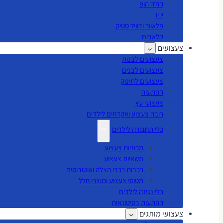
הולה הופ
יו יו
פלאוור ודוויל סטיק
קלאבים
צעצועים
צעצועים לבנות
צעצועים לבנים
צעצועים לתינוק
הפתעות
צעצועי עץ
רובה צעצוע ואקדחים לילדים
כלי תחבורה לילדים
מכוניות צעצוע
משאיות צעצוע
רכבות רכבי הצלה ואוטובוסים
מטוסי צעצוע ומוצרי חלל
כלי נגינה לילדים
הפתעות בסיטונאות
צעצועי מותגים