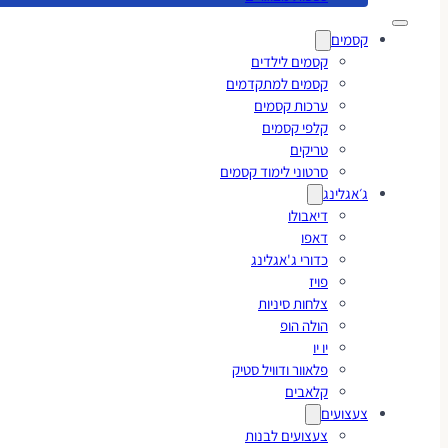
קסמים
קסמים לילדים
קסמים למתקדמים
ערכות קסמים
קלפי קסמים
טריקים
סרטוני לימוד קסמים
ג׳אגלינג
דיאבולו
דאפו
כדורי ג'אגלינג
פויז
צלחות סיניות
הולה הופ
יו יו
פלאוור ודוויל סטיק
קלאבים
צעצועים
צעצועים לבנות