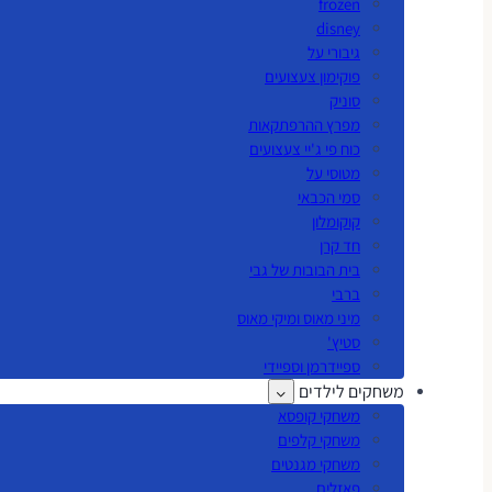
frozen
disney
גיבורי על
פוקימון צעצועים
סוניק
מפרץ ההרפתקאות
כוח פי ג'יי צעצועים
מטוסי על
סמי הכבאי
קוקומלון
חד קרן
בית הבובות של גבי
ברבי
מיני מאוס ומיקי מאוס
סטיץ'
ספיידרמן וספיידי
משחקים לילדים
משחקי קופסא
משחקי קלפים
משחקי מגנטים
פאזלים