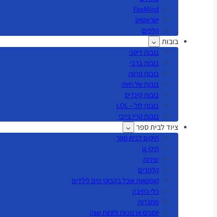
FoxMind
ישראטויס
קלפים
בובות
בובות דיסני
בובות ברבי
בובות פרווה
בובות של חיות
בובות קינדיס
בובות לול – LOL
בובות קריי בייבי
ציוד לבית ספר
תיקים לבית ספר
תיקי גן
יצירות
קלמרים
קופסאות אוכל בקבוקי מים לילדים
כלי כתיבה
מחברות
יומנים ארגוניות ולוחות שנה