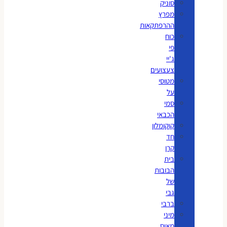
סוניק
מפרץ
ההרפתקאות
כוח
פי
ג'יי
צעצועים
מטוסי
על
סמי
הכבאי
קוקומלון
חד
קרן
בית
הבובות
של
גבי
ברבי
מיני
מאוס