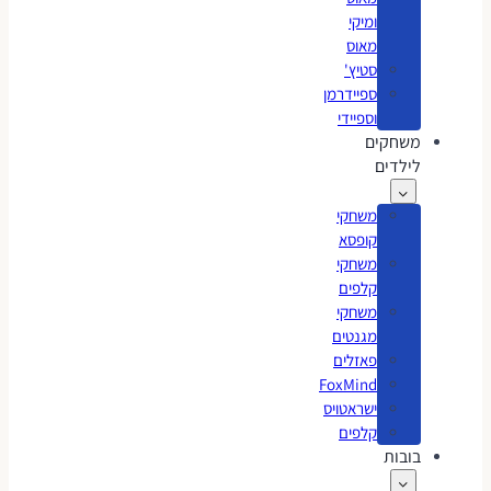
ומיקי
מאוס
סטיץ'
ספיידרמן
וספיידי
משחקים
לילדים
משחקי
קופסא
משחקי
קלפים
משחקי
מגנטים
פאזלים
FoxMind
ישראטויס
קלפים
בובות