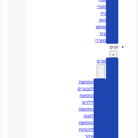
מוצרי
נייר
תיוק
ואחסון
ציוד
משרדי
חגים
פורים
תחפושות
למבוגרים
תחפושת
לילדים
תחפושות
לזוגות
תחפושות
לתינוקות
איפור