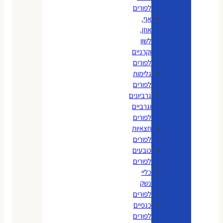
לפורים
אף,
אוזן,
לשון
וקרניים
לפורים
גלימות
לפורים
גרביונים
וגרביים
לפורים
חצאיות
לפורים
כובעים
לפורים
כליי
נשק
לפורים
כנפיים
לפורים