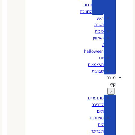
ונרות
לחנוכה
ראש
השנה
סוכות
האלווין
/
halloween
יום
העצמאות
שבועות
מוצרי
קיץ
מתנפחים
לבריכה
ולים
משחקים
לים
ולבריכה