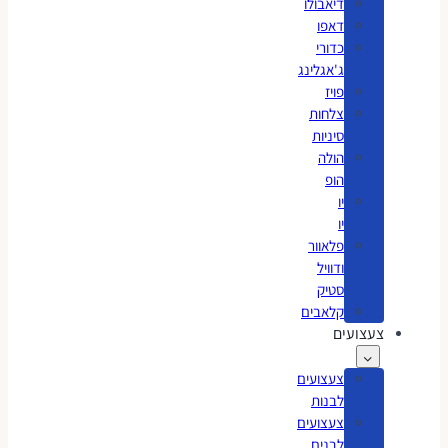
דיאבולו
דאפו
כדורי
ג'אגלינג
פויז
צלחות
סיניות
הולה
הופ
יו
יו
פלאוור
ודוויל
סטיק
קלאבים
צעצועים
צעצועים
לבנות
צעצועים
לבנים