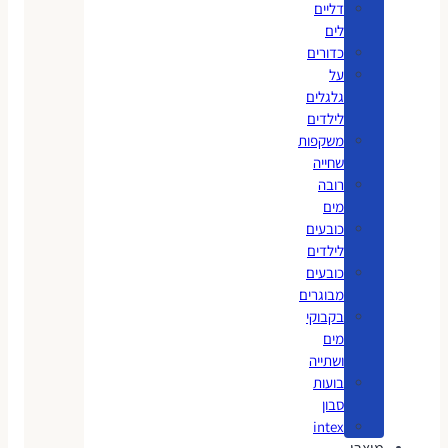
דליים
לים
כדורים
על
גלגלים
לילדים
משקפות
שחייה
רובה
מים
כובעים
לילדים
כובעים
מבוגרים
בקבוקי
מים
ושתייה
בועות
סבון
intex