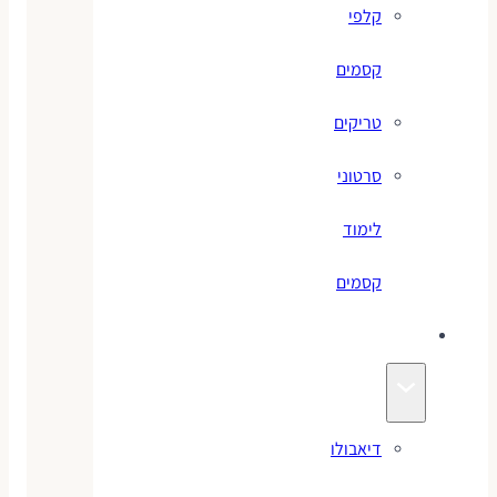
קלפי
קסמים
טריקים
סרטוני
לימוד
קסמים
ג׳אגלינג
דיאבולו