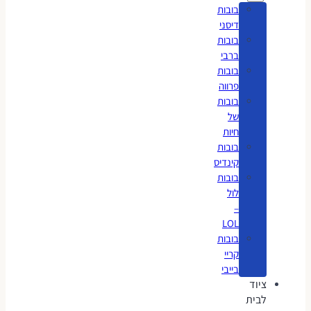
בובות
דיסני
בובות
ברבי
בובות
פרווה
בובות
של
חיות
בובות
קינדיס
בובות
לול
–
LOL
בובות
קריי
בייבי
ציוד
לבית