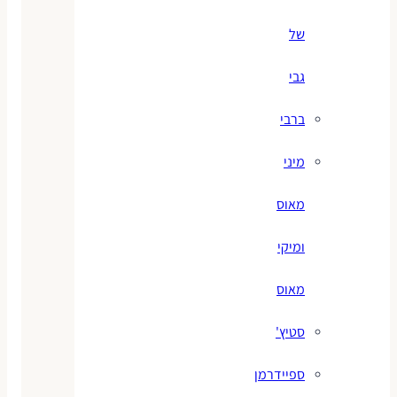
של
גבי
ברבי
מיני
מאוס
ומיקי
מאוס
סטיץ'
ספיידרמן