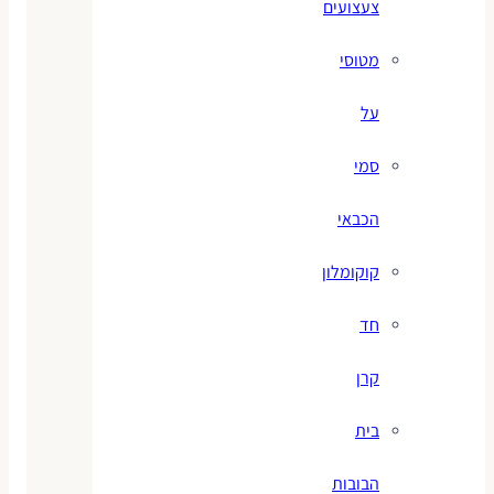
צעצועים
מטוסי
על
סמי
הכבאי
קוקומלון
חד
קרן
בית
הבובות