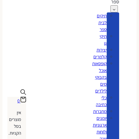
ספר
תיקים
לבית
ספר
תיקי
גן
יצירות
קלמרים
קופסאות
אוכל
בקבוקי
מים
לילדים
כלי
0
כתיבה
מחברות
אין
יומנים
מוצרים
ארגוניות
בסל
ולוחות
הקניות.
שנה