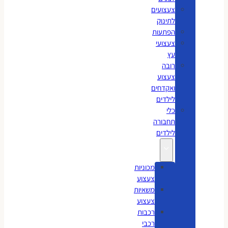
צעצועים
לתינוק
הפתעות
צעצועי
עץ
רובה
צעצוע
ואקדחים
לילדים
כלי
תחבורה
לילדים
מכוניות
צעצוע
משאיות
צעצוע
רכבות
רכבי