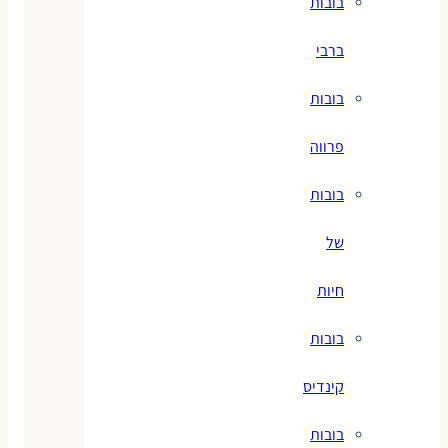
בובות
ברבי
בובות
פרווה
בובות
של
חיות
בובות
קינדיס
בובות