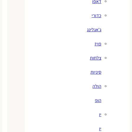
דאפו
כדורי
ג'אגלינג
פויז
צלחות
סיניות
הולה
הופ
יו
יו