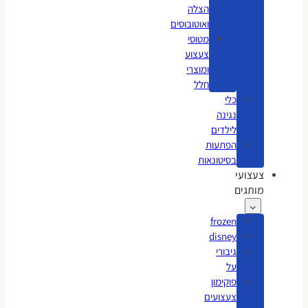
הצלה
ואוטובוסים
מטוסי
צעצוע
ומוצרי
חלל
כלי
נגינה
לילדים
הפתעות
בסיטונאות
צעצועי
מותגים
frozen
disney
גיבורי
על
פוקימון
צעצועים