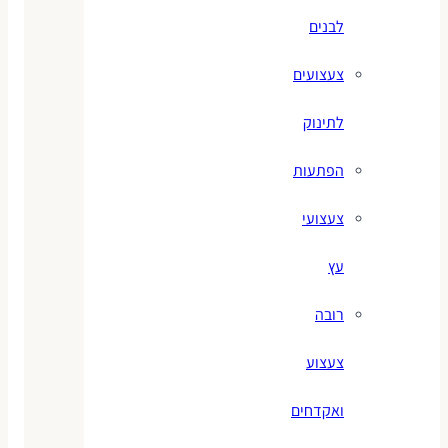
לבנים
צעצועים
לתינוק
הפתעות
צעצועי
עץ
רובה
צעצוע
ואקדחים