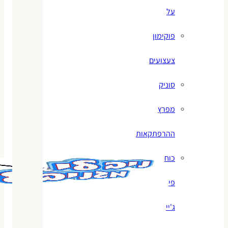
על
פוקימון
צעצועים
סוניק
מפרץ
ההרפתקאות
כוח
פי
ג'יי