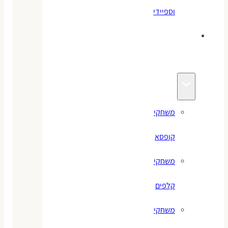
וספיידי
משחקים
לילדים
משחקי
קופסא
משחקי
קלפים
משחקי