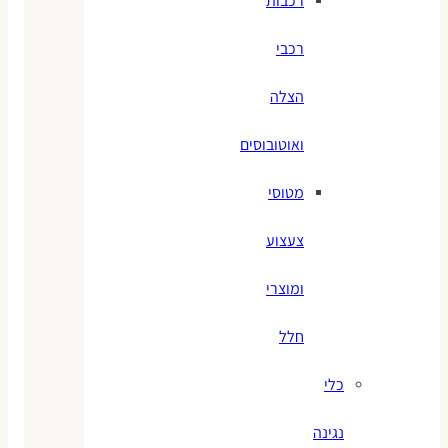
רכבות
רכבי
הצלה
ואוטובוסים
מטוסי
צעצוע
ומוצרי
חלל
כלי
נגינה