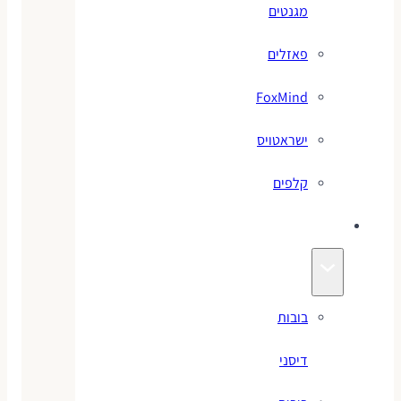
מגנטים
פאזלים
FoxMind
ישראטויס
קלפים
בובות
בובות
דיסני