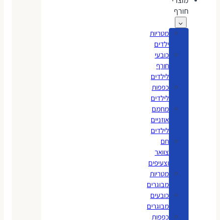
מוצרי
חורף
מטריות
ילדים
כובעי
חורף
לילדים
כפפות
לילדים
מחמם
אוזניים
לילדים
חם
צוואר
וצעיפים
מטריות
מבוגרים
כובעים
מבוגרים
כפפות