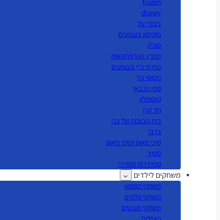
frozen
disney
גיבורי על
פוקימון צעצועים
סוניק
מפרץ ההרפתקאות
כוח פי ג'יי צעצועים
מטוסי על
סמי הכבאי
קוקומלון
חד קרן
בית הבובות של גבי
ברבי
מיני מאוס ומיקי מאוס
סטיץ'
ספיידרמן וספיידי
משחקים לילדים
משחקי קופסא
משחקי קלפים
משחקי מגנטים
פאזלים