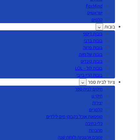
FoxMind
ישראטויס
קלפים
בובות
בובות דיסני
בובות ברבי
בובות פרווה
בובות של חיות
בובות קינדיס
בובות לול – LOL
בובות קריי בייבי
ציוד לבית ספר
תיקים לבית ספר
תיקי גן
יצירות
קלמרים
קופסאות אוכל בקבוקי מים לילדים
כלי כתיבה
מחברות
יומנים ארגוניות ולוחות שנה