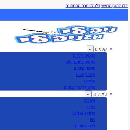
דלג לתוכן הראשי
דלג לכותרת התחתונה
קסמים
קסמים לילדים
קסמים למתקדמים
ערכות קסמים
קלפי קסמים
טריקים
סרטוני לימוד קסמים
ג׳אגלינג
דיאבולו
דאפו
כדורי ג'אגלינג
פויז
צלחות סיניות