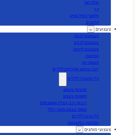
הולה הופ
יו יו
פלאוור ודוויל סטיק
קלאבים
צעצועים
צעצועים לבנות
צעצועים לבנים
צעצועים לתינוק
הפתעות
צעצועי עץ
רובה צעצוע ואקדחים לילדים
כלי תחבורה לילדים
מכוניות צעצוע
משאיות צעצוע
רכבות רכבי הצלה ואוטובוסים
מטוסי צעצוע ומוצרי חלל
כלי נגינה לילדים
הפתעות בסיטונאות
צעצועי מותגים