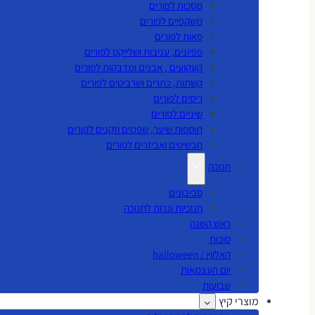
מסכות לפורים
משקפיים לפורים
פאות לפורים
פפיונים, עניבות ושלייקס לפורים
קעקועים , אבנים ומדבקות לפורים
קשתות, כתרים ושרביטים לפורים
ריסים לפורים
שיניים לפורים
תוספות שיער, שפמים וזקנים לפורים
תכשיטים ואביזרים לפורים
חנוכה
סביבונים
חנוכיות ונרות לחנוכה
ראש השנה
סוכות
האלווין / halloween
יום העצמאות
שבועות
מוצרי קיץ