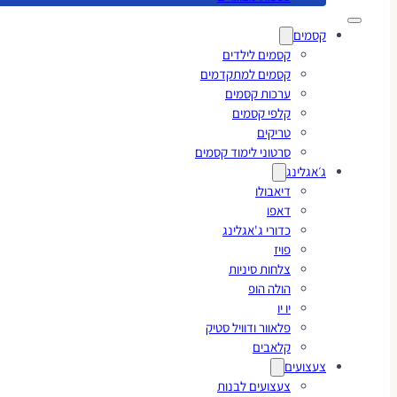
קסמים
קסמים לילדים
קסמים למתקדמים
ערכות קסמים
קלפי קסמים
טריקים
סרטוני לימוד קסמים
ג׳אגלינג
דיאבולו
דאפו
כדורי ג'אגלינג
פויז
צלחות סיניות
הולה הופ
יו יו
פלאוור ודוויל סטיק
קלאבים
צעצועים
צעצועים לבנות