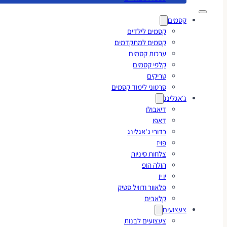
קסמים
קסמים לילדים
קסמים למתקדמים
ערכות קסמים
קלפי קסמים
טריקים
סרטוני לימוד קסמים
ג׳אגלינג
דיאבולו
דאפו
כדורי ג'אגלינג
פויז
צלחות סיניות
הולה הופ
יו יו
פלאוור ודוויל סטיק
קלאבים
צעצועים
צעצועים לבנות