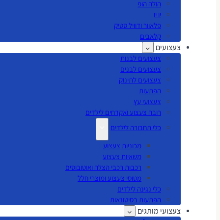
הולה הופ
יו יו
פלאוור ודוויל סטיק
קלאבים
צעצועים
צעצועים לבנות
צעצועים לבנים
צעצועים לתינוק
הפתעות
צעצועי עץ
רובה צעצוע ואקדחים לילדים
כלי תחבורה לילדים
מכוניות צעצוע
משאיות צעצוע
רכבות רכבי הצלה ואוטובוסים
מטוסי צעצוע ומוצרי חלל
כלי נגינה לילדים
הפתעות בסיטונאות
צעצועי מותגים