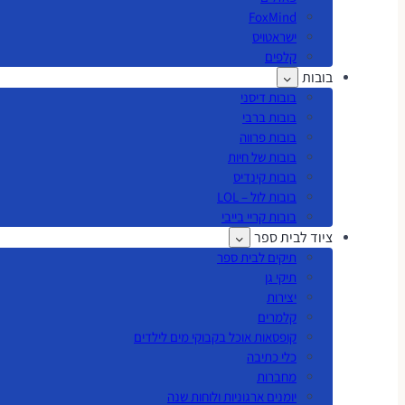
FoxMind
ישראטויס
קלפים
בובות
בובות דיסני
בובות ברבי
בובות פרווה
בובות של חיות
בובות קינדיס
בובות לול – LOL
בובות קריי בייבי
ציוד לבית ספר
תיקים לבית ספר
תיקי גן
יצירות
קלמרים
קופסאות אוכל בקבוקי מים לילדים
כלי כתיבה
מחברות
יומנים ארגוניות ולוחות שנה