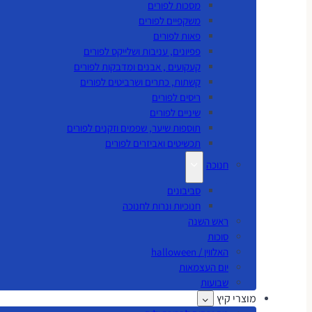
מסכות לפורים
משקפיים לפורים
פאות לפורים
פפיונים, עניבות ושלייקס לפורים
קעקועים , אבנים ומדבקות לפורים
קשתות, כתרים ושרביטים לפורים
ריסים לפורים
שיניים לפורים
תוספות שיער, שפמים וזקנים לפורים
תכשיטים ואביזרים לפורים
חנוכה
סביבונים
חנוכיות ונרות לחנוכה
ראש השנה
סוכות
האלווין / halloween
יום העצמאות
שבועות
מוצרי קיץ