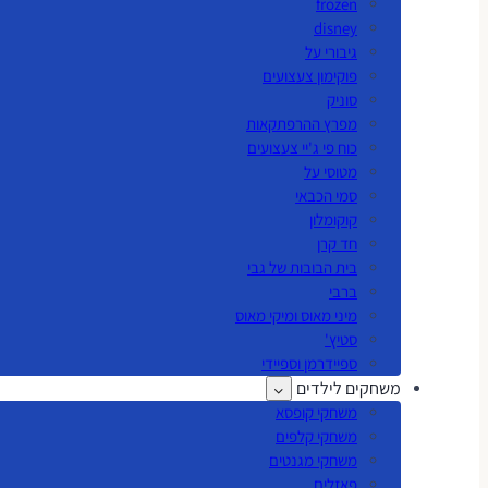
frozen
disney
גיבורי על
פוקימון צעצועים
סוניק
מפרץ ההרפתקאות
כוח פי ג'יי צעצועים
מטוסי על
סמי הכבאי
קוקומלון
חד קרן
בית הבובות של גבי
ברבי
מיני מאוס ומיקי מאוס
סטיץ'
ספיידרמן וספיידי
משחקים לילדים
משחקי קופסא
משחקי קלפים
משחקי מגנטים
פאזלים