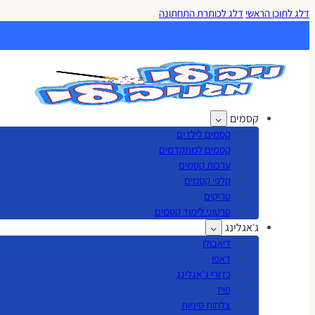
דלג לתוכן הראשי
דלג לכותרת התחתונה
קסמים
קסמים לילדים
קסמים למתקדמים
ערכות קסמים
קלפי קסמים
טריקים
סרטוני לימוד קסמים
ג׳אגלינג
דיאבולו
דאפו
כדורי ג'אגלינג
פויז
צלחות סיניות