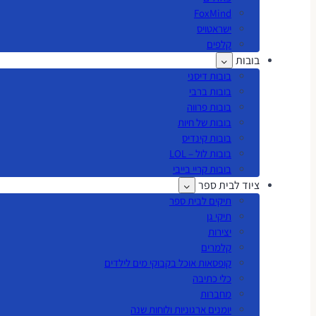
FoxMind
ישראטויס
קלפים
בובות
בובות דיסני
בובות ברבי
בובות פרווה
בובות של חיות
בובות קינדיס
בובות לול – LOL
בובות קריי בייבי
ציוד לבית ספר
תיקים לבית ספר
תיקי גן
יצירות
קלמרים
קופסאות אוכל בקבוקי מים לילדים
כלי כתיבה
מחברות
יומנים ארגוניות ולוחות שנה