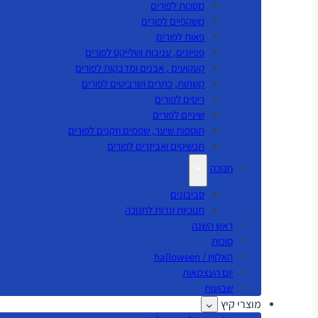
מסכות לפורים
משקפיים לפורים
פאות לפורים
פפיונים, עניבות ושלייקס לפורים
קעקועים , אבנים ומדבקות לפורים
קשתות, כתרים ושרביטים לפורים
ריסים לפורים
שיניים לפורים
תוספות שיער, שפמים וזקנים לפורים
תכשיטים ואביזרים לפורים
חנוכה
סביבונים
חנוכיות ונרות לחנוכה
ראש השנה
סוכות
האלווין / halloween
יום העצמאות
שבועות
מוצרי קיץ