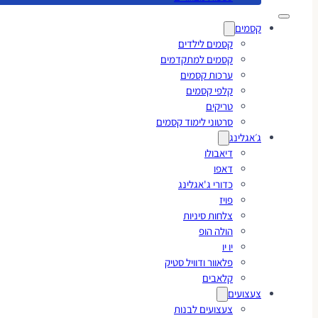
קסמים
קסמים לילדים
קסמים למתקדמים
ערכות קסמים
קלפי קסמים
טריקים
סרטוני לימוד קסמים
ג׳אגלינג
דיאבולו
דאפו
כדורי ג'אגלינג
פויז
צלחות סיניות
הולה הופ
יו יו
פלאוור ודוויל סטיק
קלאבים
צעצועים
צעצועים לבנות