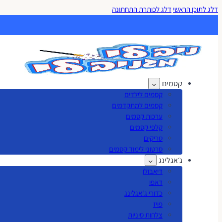
דלג לתוכן הראשי
דלג לכותרת התחתונה
קסמים
קסמים לילדים
קסמים למתקדמים
ערכות קסמים
קלפי קסמים
טריקים
סרטוני לימוד קסמים
ג׳אגלינג
דיאבולו
דאפו
כדורי ג'אגלינג
פויז
צלחות סיניות