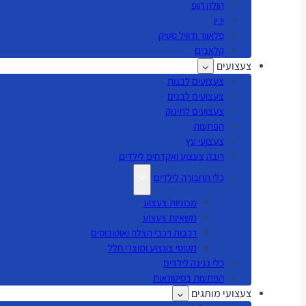
הולה הופ
יו יו
פלאוור ודוויל סטיק
קלאבים
צעצועים
צעצועים לבנות
צעצועים לבנים
צעצועים לתינוק
הפתעות
צעצועי עץ
רובה צעצוע ואקדחים לילדים
כלי תחבורה לילדים
מכוניות צעצוע
משאיות צעצוע
רכבות רכבי הצלה ואוטובוסים
מטוסי צעצוע ומוצרי חלל
כלי נגינה לילדים
הפתעות בסיטונאות
צעצועי מותגים