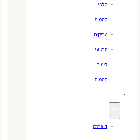
קלפי
קסמים
טריקים
סרטוני
לימוד
קסמים
ג׳אגלינג
דיאבולו