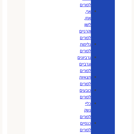
לפורים
אף,
אוזן,
לשון
וקרניים
לפורים
גלימות
לפורים
גרביונים
וגרביים
לפורים
חצאיות
לפורים
כובעים
לפורים
כליי
נשק
לפורים
כנפיים
לפורים