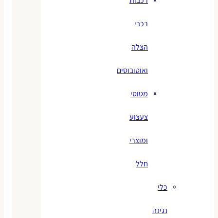
רכבות
רכבי
הצלה
ואוטובוסים
מטוסי
צעצוע
ומוצרי
חלל
כלי
נגינה