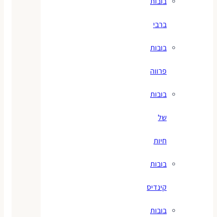
בובות
ברבי
בובות
פרווה
בובות
של
חיות
בובות
קינדיס
בובות