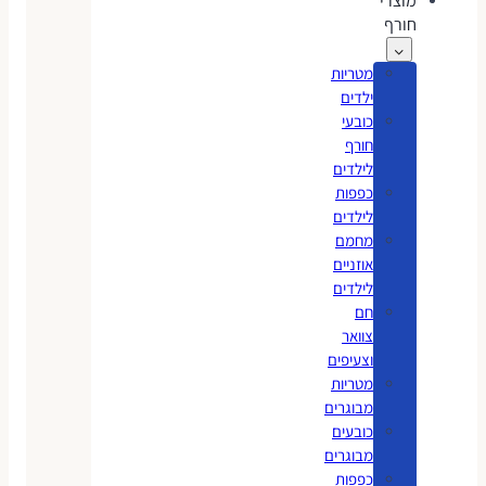
מוצרי
חורף
מטריות
ילדים
כובעי
חורף
לילדים
כפפות
לילדים
מחמם
אוזניים
לילדים
חם
צוואר
וצעיפים
מטריות
מבוגרים
כובעים
מבוגרים
כפפות