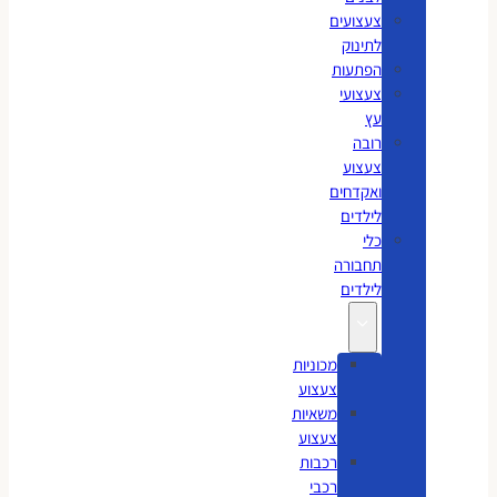
צעצועים
לתינוק
הפתעות
צעצועי
עץ
רובה
צעצוע
ואקדחים
לילדים
כלי
תחבורה
לילדים
מכוניות
צעצוע
משאיות
צעצוע
רכבות
רכבי