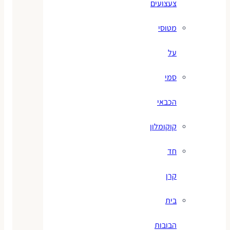
צעצועים
מטוסי
על
סמי
הכבאי
קוקומלון
חד
קרן
בית
הבובות