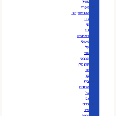
סוניק
מפרץ
ההרפתקאות
כוח
פי
ג'יי
צעצועים
מטוסי
על
סמי
הכבאי
קוקומלון
חד
קרן
בית
הבובות
של
גבי
ברבי
מיני
מאוס