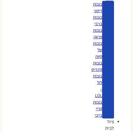
בובות
דיסני
בובות
ברבי
בובות
פרווה
בובות
של
חיות
בובות
קינדיס
בובות
לול
–
LOL
בובות
קריי
בייבי
ציוד
לבית