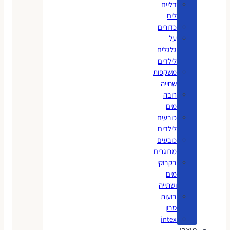
דליים
לים
כדורים
על
גלגלים
לילדים
משקפות
שחייה
רובה
מים
כובעים
לילדים
כובעים
מבוגרים
בקבוקי
מים
ושתייה
בועות
סבון
intex