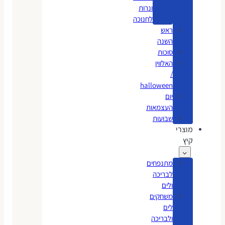
ונרות
לחנוכה
ראש
השנה
סוכות
האלווין
/
halloween
יום
העצמאות
שבועות
מוצרי
קיץ
מתנפחים
לבריכה
ולים
משחקים
לים
ולבריכה