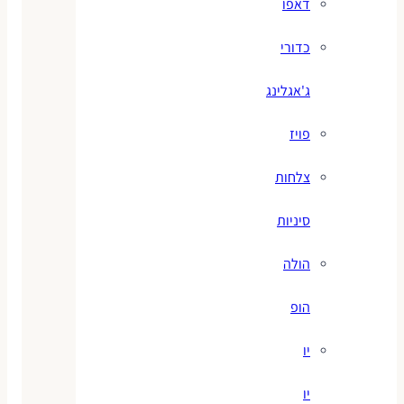
דאפו
כדורי
ג'אגלינג
פויז
צלחות
סיניות
הולה
הופ
יו
יו