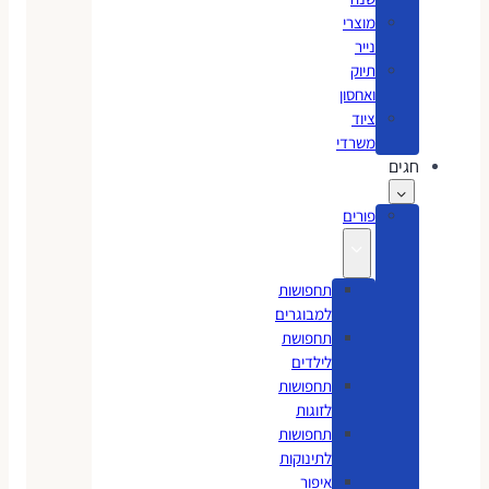
מוצרי
נייר
תיוק
ואחסון
ציוד
משרדי
חגים
פורים
תחפושות
למבוגרים
תחפושת
לילדים
תחפושות
לזוגות
תחפושות
לתינוקות
איפור