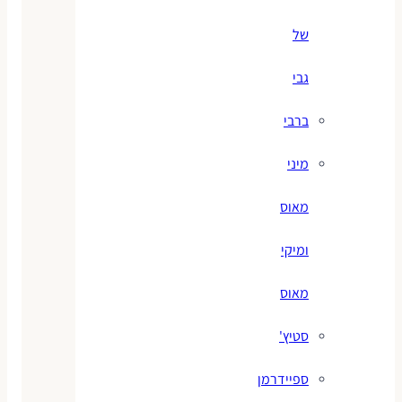
של
גבי
ברבי
מיני
מאוס
ומיקי
מאוס
סטיץ'
ספיידרמן