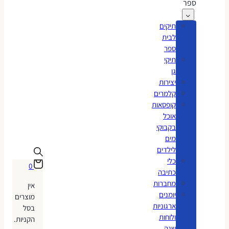
ספר
תיקים
לבית
ספר
תיקי
גן
יצירות
קלמרים
קופסאות
אוכל
בקבוקי
מים
לילדים
כלי
0
כתיבה
מחברות
אין
יומנים
מוצרים
ארגוניות
בסל
ולוחות
הקניות.
שנה