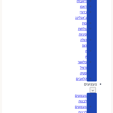
דיאבולו
דאפו
כדורי
ג'אגלינג
פויז
צלחות
סיניות
הולה
הופ
יו
יו
פלאוור
ודוויל
סטיק
קלאבים
צעצועים
צעצועים
לבנות
צעצועים
לבנים