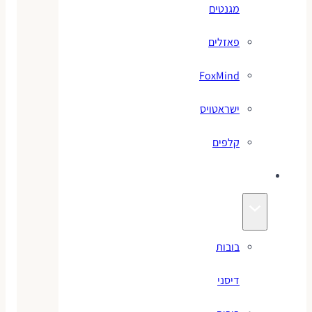
מגנטים
פאזלים
FoxMind
ישראטויס
קלפים
בובות
בובות
דיסני