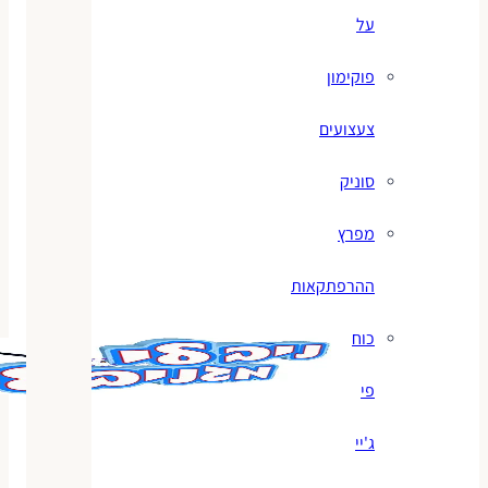
על
פוקימון
צעצועים
סוניק
מפרץ
ההרפתקאות
כוח
פי
ג'יי