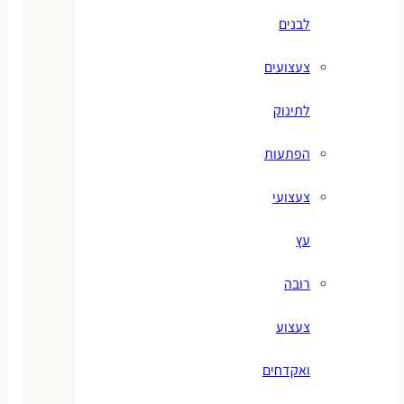
לבנים
צעצועים
לתינוק
הפתעות
צעצועי
עץ
רובה
צעצוע
ואקדחים