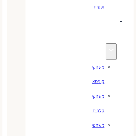
וספיידי
משחקים
לילדים
משחקי
קופסא
משחקי
קלפים
משחקי