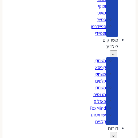
ומיקי
מאוס
סטיץ'
ספיידרמן
וספיידי
משחקים
לילדים
משחקי
קופסא
משחקי
קלפים
משחקי
מגנטים
פאזלים
FoxMind
ישראטויס
קלפים
בובות