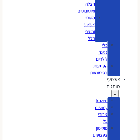
הצלה
ואוטובוסים
מטוסי
צעצוע
ומוצרי
חלל
כלי
נגינה
לילדים
הפתעות
בסיטונאות
צעצועי
מותגים
frozen
disney
גיבורי
על
פוקימון
צעצועים