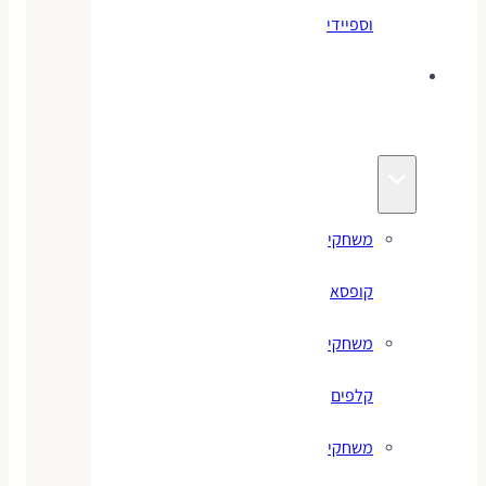
וספיידי
משחקים
לילדים
משחקי
קופסא
משחקי
קלפים
משחקי