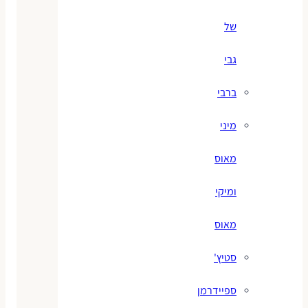
של
גבי
ברבי
מיני
מאוס
ומיקי
מאוס
סטיץ'
ספיידרמן