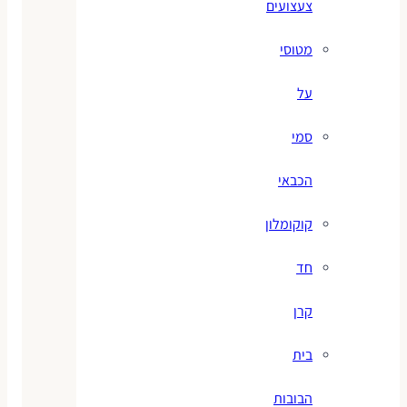
צעצועים
מטוסי
על
סמי
הכבאי
קוקומלון
חד
קרן
בית
הבובות