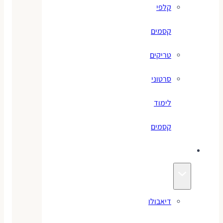
קלפי
קסמים
טריקים
סרטוני
לימוד
קסמים
ג׳אגלינג
דיאבולו