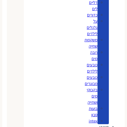
דליים
לים
כדורים
על
גלגלים
לילדים
משקפות
שחייה
רובה
מים
כובעים
לילדים
כובעים
מבוגרים
בקבוקי
מים
ושתייה
בועות
סבון
intex