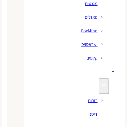
מגנטים
פאזלים
FoxMind
ישראטויס
קלפים
בובות
בובות
דיסני