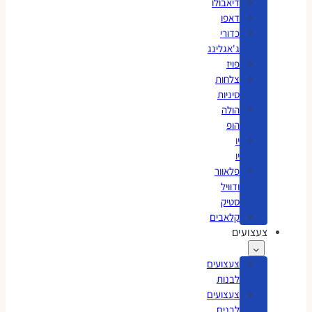
דיאבולו
דאפו
כדורי
ג'אגלינג
פויז
צלחות
סיניות
הולה
הופ
יו
יו
פלאוור
ודוויל
סטיק
קלאבים
צעצועים
צעצועים
לבנות
צעצועים
לבנים