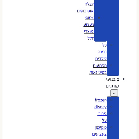
הצלה
ואוטובוסים
מטוסי
צעצוע
ומוצרי
חלל
כלי
נגינה
לילדים
הפתעות
בסיטונאות
צעצועי
מותגים
frozen
disney
גיבורי
על
פוקימון
צעצועים