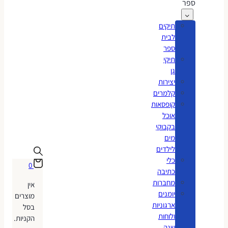
ספר
תיקים
לבית
ספר
תיקי
גן
יצירות
קלמרים
קופסאות
אוכל
בקבוקי
מים
לילדים
כלי
0
כתיבה
מחברות
אין
יומנים
מוצרים
ארגוניות
בסל
ולוחות
הקניות.
שנה