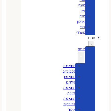
מוצרי
נייר
תיוק
ואחסון
ציוד
משרדי
חגים
פורים
תחפושות
למבוגרים
תחפושת
לילדים
תחפושות
לזוגות
תחפושות
לתינוקות
איפור