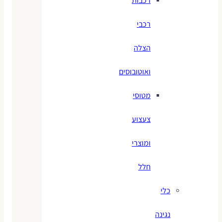
רכבות
רכבי
הצלה
ואוטובוסים
מטוסי
צעצוע
ומוצרי
חלל
כלי
נגינה