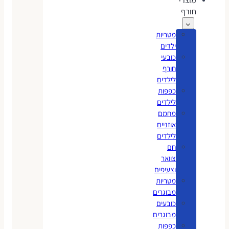
מוצרי
חורף
מטריות
ילדים
כובעי
חורף
לילדים
כפפות
לילדים
מחמם
אוזניים
לילדים
חם
צוואר
וצעיפים
מטריות
מבוגרים
כובעים
מבוגרים
כפפות