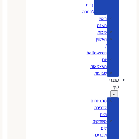
ונרות
לחנוכה
ראש
השנה
סוכות
האלווין
/
halloween
יום
העצמאות
שבועות
מוצרי
קיץ
מתנפחים
לבריכה
ולים
משחקים
לים
ולבריכה