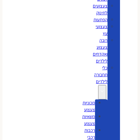
צעצועים
לתינוק
הפתעות
צעצועי
עץ
רובה
צעצוע
ואקדחים
לילדים
כלי
תחבורה
לילדים
מכוניות
צעצוע
משאיות
צעצוע
רכבות
רכבי