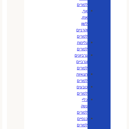
לפורים
אף,
אוזן,
לשון
וקרניים
לפורים
גלימות
לפורים
גרביונים
וגרביים
לפורים
חצאיות
לפורים
כובעים
לפורים
כליי
נשק
לפורים
כנפיים
לפורים