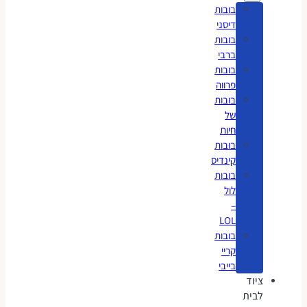
בובות
דיסני
בובות
ברבי
בובות
פרווה
בובות
של
חיות
בובות
קינדיס
בובות
לול
–
LOL
בובות
קריי
בייבי
ציוד
לבית