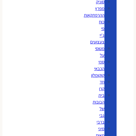
סוניק
מפרץ
ההרפתקאות
כוח
פי
ג'יי
צעצועים
מטוסי
על
סמי
הכבאי
קוקומלון
חד
קרן
בית
הבובות
של
גבי
ברבי
מיני
מאוס