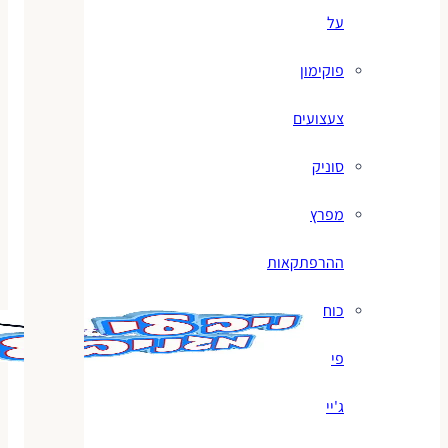
על
פוקימון
צעצועים
סוניק
מפרץ
ההרפתקאות
כוח
פי
ג'יי