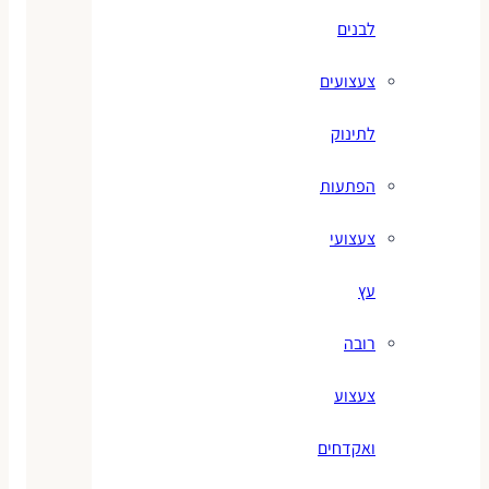
לבנים
צעצועים
לתינוק
הפתעות
צעצועי
עץ
רובה
צעצוע
ואקדחים