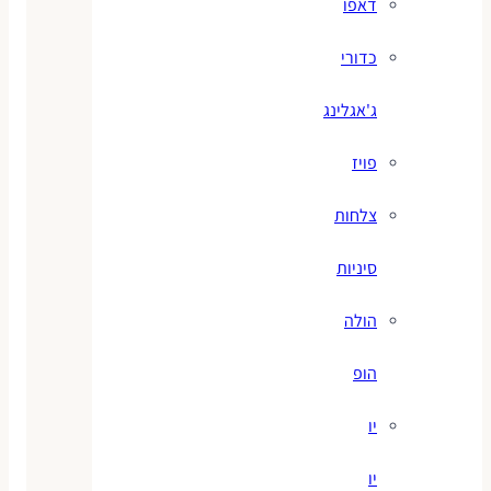
דאפו
כדורי
ג'אגלינג
פויז
צלחות
סיניות
הולה
הופ
יו
יו