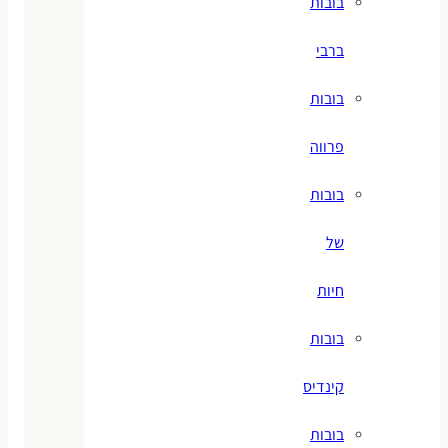
בובות
ברבי
בובות
פרווה
בובות
של
חיות
בובות
קינדיס
בובות