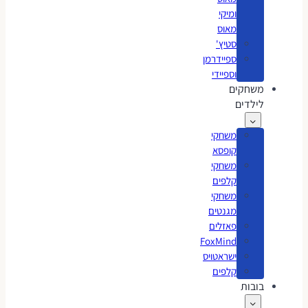
ומיקי
מאוס
סטיץ'
ספיידרמן
וספיידי
משחקים
לילדים
משחקי
קופסא
משחקי
קלפים
משחקי
מגנטים
פאזלים
FoxMind
ישראטויס
קלפים
בובות