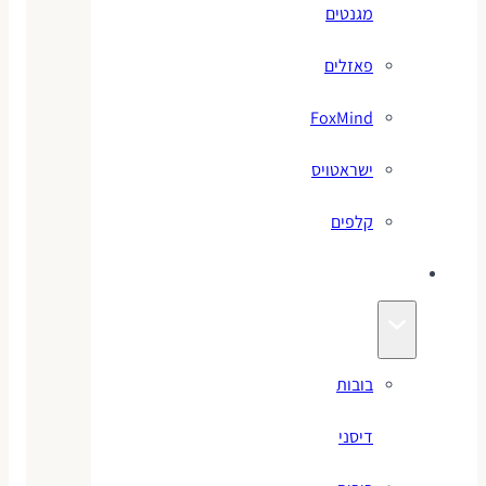
מגנטים
פאזלים
FoxMind
ישראטויס
קלפים
בובות
בובות
דיסני