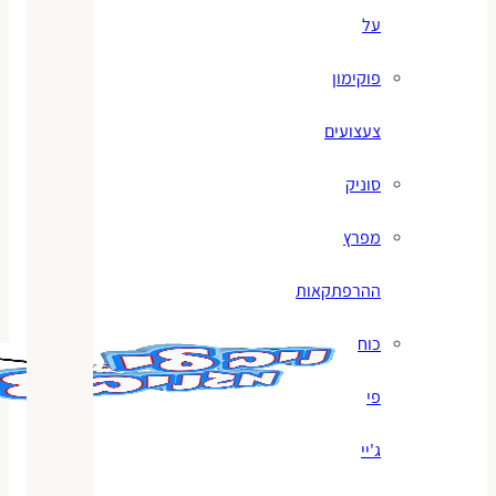
על
פוקימון
צעצועים
סוניק
מפרץ
ההרפתקאות
כוח
פי
ג'יי