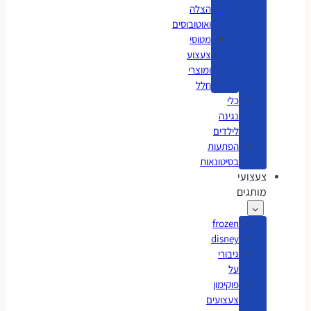
הצלה
ואוטובוסים
מטוסי
צעצוע
ומוצרי
חלל
כלי
נגינה
לילדים
הפתעות
בסיטונאות
צעצועי
מותגים
frozen
disney
גיבורי
על
פוקימון
צעצועים