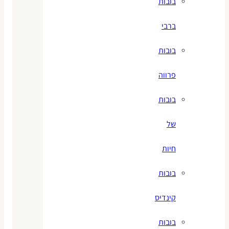
בובות
ברבי
בובות
פרווה
בובות
של
חיות
בובות
קינדיס
בובות