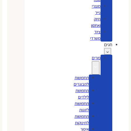
מוצרי
נייר
תיוק
ואחסון
ציוד
משרדי
חגים
פורים
תחפושות
למבוגרים
תחפושת
לילדים
תחפושות
לזוגות
תחפושות
לתינוקות
איפור