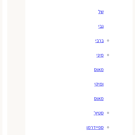
של
גבי
ברבי
מיני
מאוס
ומיקי
מאוס
סטיץ'
ספיידרמן