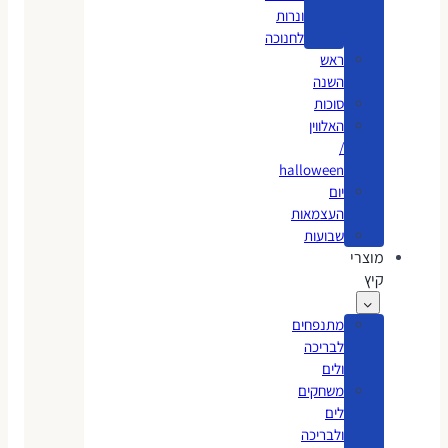
ונרות
לחנוכה
ראש
השנה
סוכות
האלווין
/
halloween
יום
העצמאות
שבועות
מוצרי
קיץ
מתנפחים
לבריכה
ולים
משחקים
לים
ולבריכה