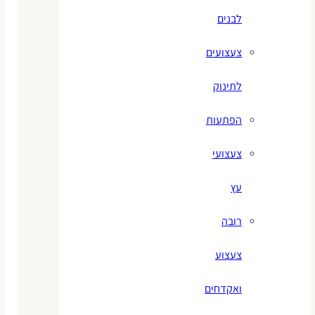
לבנים
צעצועים
לתינוק
הפתעות
צעצועי
עץ
רובה
צעצוע
ואקדחים