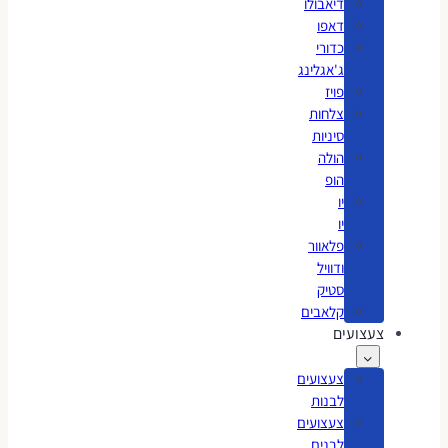
דיאבולו
דאפו
כדורי
ג'אגלינג
פויז
צלחות
סיניות
הולה
הופ
יו
יו
פלאוור
ודוויל
סטיק
קלאבים
צעצועים
צעצועים
לבנות
צעצועים
לבנים