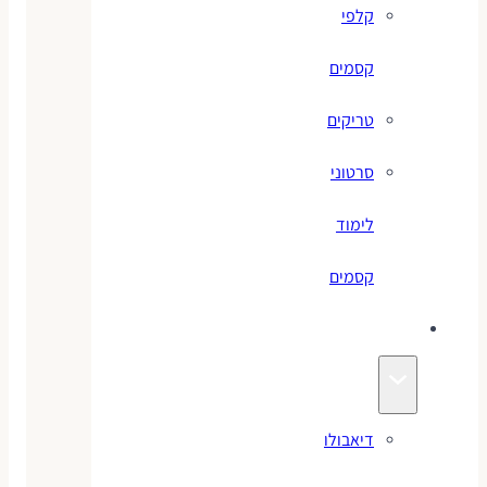
קלפי
קסמים
טריקים
סרטוני
לימוד
קסמים
ג׳אגלינג
דיאבולו