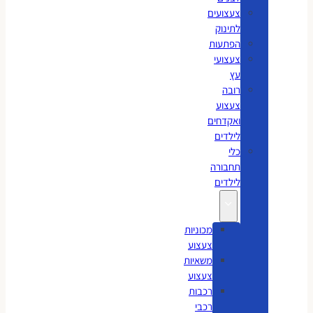
צעצועים
לתינוק
הפתעות
צעצועי
עץ
רובה
צעצוע
ואקדחים
לילדים
כלי
תחבורה
לילדים
מכוניות
צעצוע
משאיות
צעצוע
רכבות
רכבי