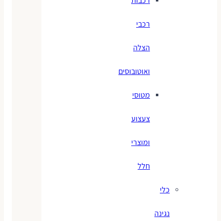
רכבות
רכבי
הצלה
ואוטובוסים
מטוסי
צעצוע
ומוצרי
חלל
כלי
נגינה