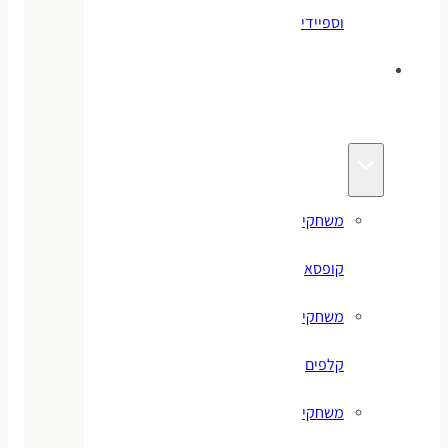
וספיידי
משחקים
לילדים
משחקי
קופסא
משחקי
קלפים
משחקי