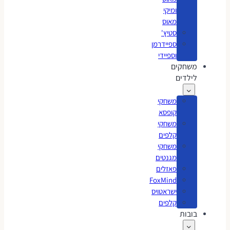
ומיקי
מאוס
סטיץ'
ספיידרמן
וספיידי
משחקים
לילדים
משחקי
קופסא
משחקי
קלפים
משחקי
מגנטים
פאזלים
FoxMind
ישראטויס
קלפים
בובות