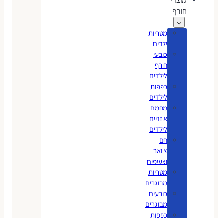
מוצרי
חורף
מטריות
ילדים
כובעי
חורף
לילדים
כפפות
לילדים
מחמם
אוזניים
לילדים
חם
צוואר
וצעיפים
מטריות
מבוגרים
כובעים
מבוגרים
כפפות