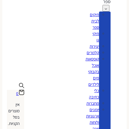
ספר
תיקים
לבית
ספר
תיקי
גן
יצירות
קלמרים
קופסאות
אוכל
בקבוקי
מים
לילדים
כלי
0
כתיבה
מחברות
אין
יומנים
מוצרים
ארגוניות
בסל
ולוחות
הקניות.
שנה