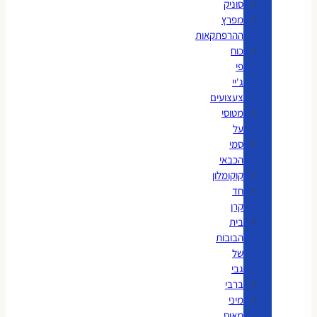
סוניק
מפרץ
ההרפתקאות
כוח
פי
ג'יי
צעצועים
מטוסי
על
סמי
הכבאי
קוקומלון
חד
קרן
בית
הבובות
של
גבי
ברבי
מיני
מאוס