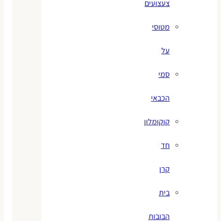
צעצועים
מטוסי
על
סמי
הכבאי
קוקומלון
חד
קרן
בית
הבובות