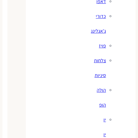
דאפו
כדורי
ג'אגלינג
פויז
צלחות
סיניות
הולה
הופ
יו
יו