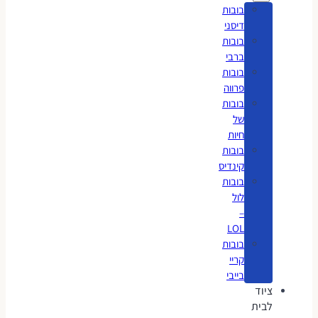
בובות
דיסני
בובות
ברבי
בובות
פרווה
בובות
של
חיות
בובות
קינדיס
בובות
לול
–
LOL
בובות
קריי
בייבי
ציוד
לבית