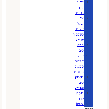
דליים
לים
כדורים
על
גלגלים
לילדים
משקפות
שחייה
רובה
מים
כובעים
לילדים
כובעים
מבוגרים
בקבוקי
מים
ושתייה
בועות
סבון
intex