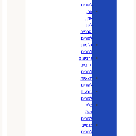
לפורים
אף,
אוזן,
לשון
וקרניים
לפורים
גלימות
לפורים
גרביונים
וגרביים
לפורים
חצאיות
לפורים
כובעים
לפורים
כליי
נשק
לפורים
כנפיים
לפורים