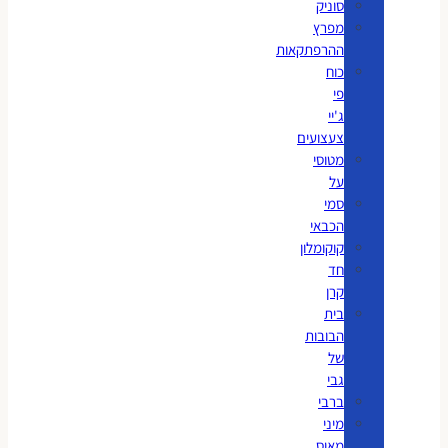
סוניק
מפרץ
ההרפתקאות
כוח
פי
ג'יי
צעצועים
מטוסי
על
סמי
הכבאי
קוקומלון
חד
קרן
בית
הבובות
של
גבי
ברבי
מיני
מאוס