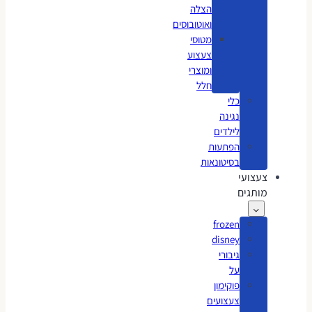
הצלה
ואוטובוסים
מטוסי
צעצוע
ומוצרי
חלל
כלי
נגינה
לילדים
הפתעות
בסיטונאות
צעצועי
מותגים
frozen
disney
גיבורי
על
פוקימון
צעצועים