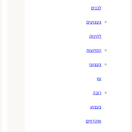
לבנים
צעצועים
לתינוק
הפתעות
צעצועי
עץ
רובה
צעצוע
ואקדחים