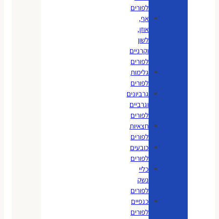
לפורים
אף,
אוזן,
לשון
וקרניים
לפורים
גלימות
לפורים
גרביונים
וגרביים
לפורים
חצאיות
לפורים
כובעים
לפורים
כליי
נשק
לפורים
כנפיים
לפורים