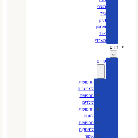
מוצרי
נייר
תיוק
ואחסון
ציוד
משרדי
חגים
פורים
תחפושות
למבוגרים
תחפושת
לילדים
תחפושות
לזוגות
תחפושות
לתינוקות
איפור