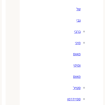
של
גבי
ברבי
מיני
מאוס
ומיקי
מאוס
סטיץ'
ספיידרמן