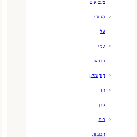
צעצועים
מטוסי
על
סמי
הכבאי
קוקומלון
חד
קרן
בית
הבובות