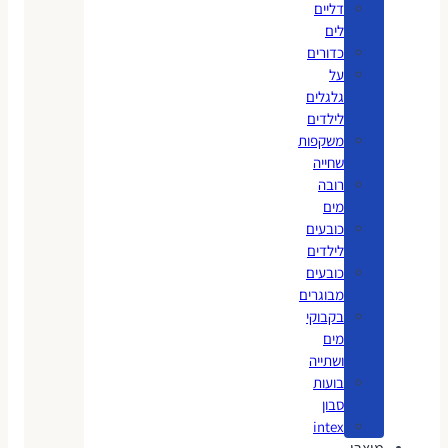
דליים
לים
כדורים
על
גלגלים
לילדים
משקפות
שחייה
רובה
מים
כובעים
לילדים
כובעים
מבוגרים
בקבוקי
מים
ושתייה
בועות
סבון
intex