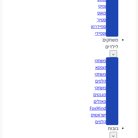
ומיקי
מאוס
סטיץ'
ספיידרמן
וספיידי
משחקים
לילדים
משחקי
קופסא
משחקי
קלפים
משחקי
מגנטים
פאזלים
FoxMind
ישראטויס
קלפים
בובות