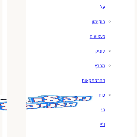
על
פוקימון
צעצועים
סוניק
מפרץ
ההרפתקאות
כוח
פי
ג'יי