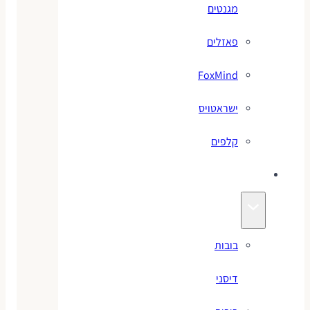
מגנטים
פאזלים
FoxMind
ישראטויס
קלפים
בובות
בובות
דיסני