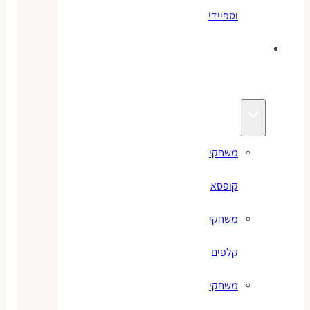
וספיידי
משחקים
לילדים
משחקי
קופסא
משחקי
קלפים
משחקי