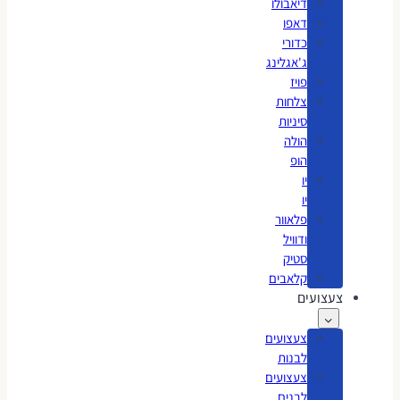
דיאבולו
דאפו
כדורי
ג'אגלינג
פויז
צלחות
סיניות
הולה
הופ
יו
יו
פלאוור
ודוויל
סטיק
קלאבים
צעצועים
צעצועים
לבנות
צעצועים
לבנים