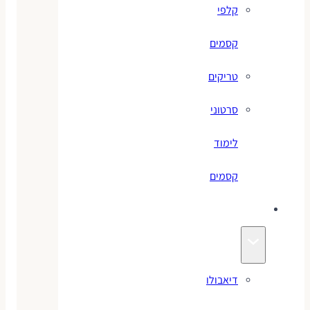
קלפי
קסמים
טריקים
סרטוני
לימוד
קסמים
ג׳אגלינג
דיאבולו