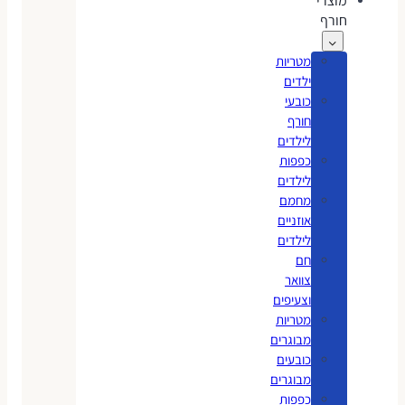
מוצרי
חורף
מטריות
ילדים
כובעי
חורף
לילדים
כפפות
לילדים
מחמם
אוזניים
לילדים
חם
צוואר
וצעיפים
מטריות
מבוגרים
כובעים
מבוגרים
כפפות