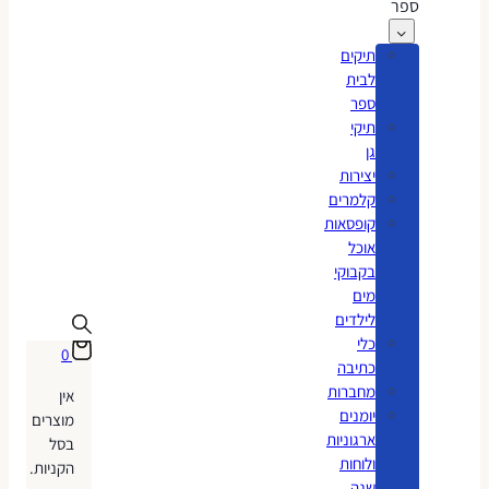
ספר
תיקים
לבית
ספר
תיקי
גן
יצירות
קלמרים
קופסאות
אוכל
בקבוקי
מים
לילדים
כלי
0
כתיבה
מחברות
אין
יומנים
מוצרים
ארגוניות
בסל
ולוחות
הקניות.
שנה