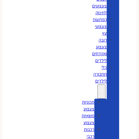
צעצועים
לתינוק
הפתעות
צעצועי
עץ
רובה
צעצוע
ואקדחים
לילדים
כלי
תחבורה
לילדים
מכוניות
צעצוע
משאיות
צעצוע
רכבות
רכבי