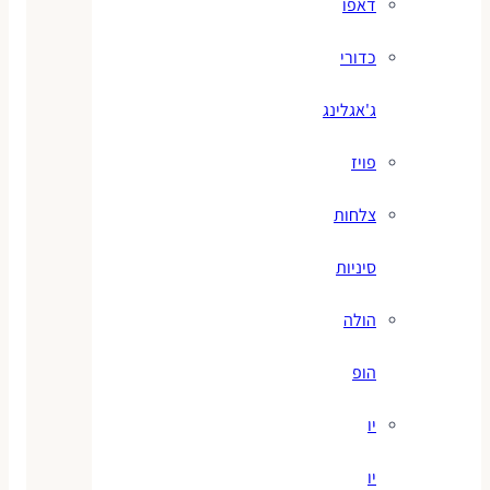
דאפו
כדורי
ג'אגלינג
פויז
צלחות
סיניות
הולה
הופ
יו
יו