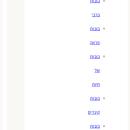
בובות
ברבי
בובות
פרווה
בובות
של
חיות
בובות
קינדיס
בובות