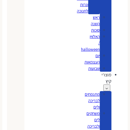
ונרות
לחנוכה
ראש
השנה
סוכות
האלווין
/
halloween
יום
העצמאות
שבועות
מוצרי
קיץ
מתנפחים
לבריכה
ולים
משחקים
לים
ולבריכה