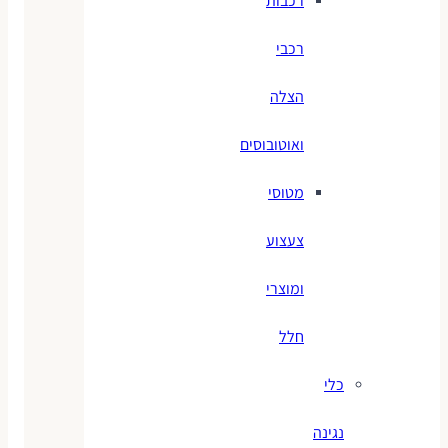
רכבות
רכבי
הצלה
ואוטובוסים
מטוסי
צעצוע
ומוצרי
חלל
כלי
נגינה