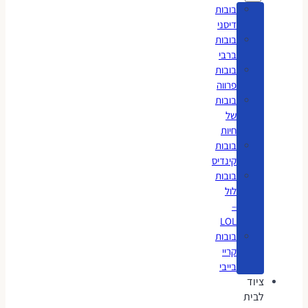
בובות
דיסני
בובות
ברבי
בובות
פרווה
בובות
של
חיות
בובות
קינדיס
בובות
לול
–
LOL
בובות
קריי
בייבי
ציוד
לבית