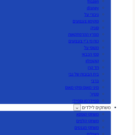
frozen
disney
גיבורי על
פוקימון צעצועים
סוניק
מפרץ ההרפתקאות
כוח פי ג'יי צעצועים
מטוסי על
סמי הכבאי
קוקומלון
חד קרן
בית הבובות של גבי
ברבי
מיני מאוס ומיקי מאוס
סטיץ'
ספיידרמן וספיידי
משחקים לילדים
משחקי קופסא
משחקי קלפים
משחקי מגנטים
פאזלים