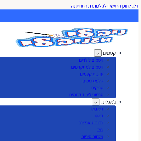
דלג לתוכן הראשי
דלג לכותרת התחתונה
קסמים
קסמים לילדים
קסמים למתקדמים
ערכות קסמים
קלפי קסמים
טריקים
סרטוני לימוד קסמים
ג׳אגלינג
דיאבולו
דאפו
כדורי ג'אגלינג
פויז
צלחות סיניות