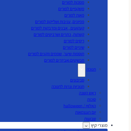
מסכות לפורים
משקפיים לפורים
פאות לפורים
פפיונים, עניבות ושלייקס לפורים
קעקועים , אבנים ומדבקות לפורים
קשתות, כתרים ושרביטים לפורים
ריסים לפורים
שיניים לפורים
תוספות שיער, שפמים וזקנים לפורים
תכשיטים ואביזרים לפורים
חנוכה
סביבונים
חנוכיות ונרות לחנוכה
ראש השנה
סוכות
האלווין / halloween
יום העצמאות
שבועות
מוצרי קיץ