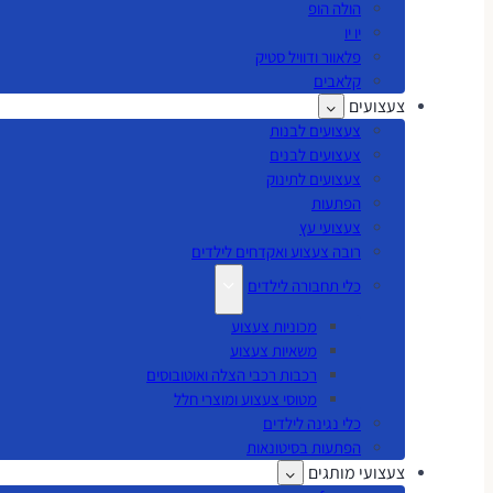
הולה הופ
יו יו
פלאוור ודוויל סטיק
קלאבים
צעצועים
צעצועים לבנות
צעצועים לבנים
צעצועים לתינוק
הפתעות
צעצועי עץ
רובה צעצוע ואקדחים לילדים
כלי תחבורה לילדים
מכוניות צעצוע
משאיות צעצוע
רכבות רכבי הצלה ואוטובוסים
מטוסי צעצוע ומוצרי חלל
כלי נגינה לילדים
הפתעות בסיטונאות
צעצועי מותגים