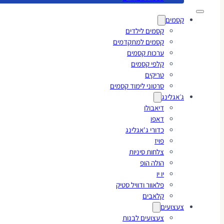
קסמים
קסמים לילדים
קסמים למתקדמים
ערכות קסמים
קלפי קסמים
טריקים
סרטוני לימוד קסמים
ג׳אגלינג
דיאבולו
דאפו
כדורי ג'אגלינג
פויז
צלחות סיניות
הולה הופ
יו יו
פלאוור ודוויל סטיק
קלאבים
צעצועים
צעצועים לבנות