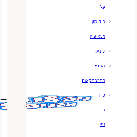
על
פוקימון
צעצועים
סוניק
מפרץ
ההרפתקאות
כוח
פי
ג'יי