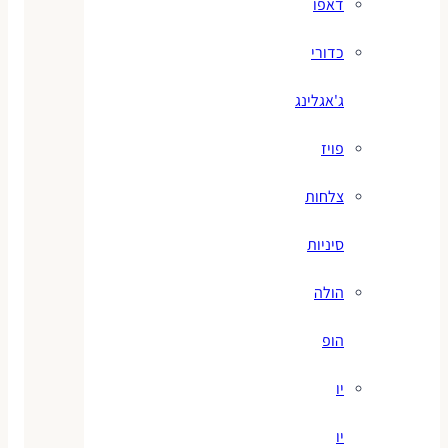
דאפו
כדורי
ג'אגלינג
פויז
צלחות
סיניות
הולה
הופ
יו
יו