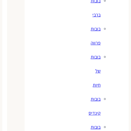
בובות
ברבי
בובות
פרווה
בובות
של
חיות
בובות
קינדיס
בובות