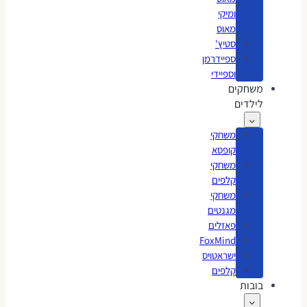
ומיקי
מאוס
סטיץ'
ספיידרמן
וספיידי
משחקים
לילדים
משחקי
קופסא
משחקי
קלפים
משחקי
מגנטים
פאזלים
FoxMind
ישראטויס
קלפים
בובות