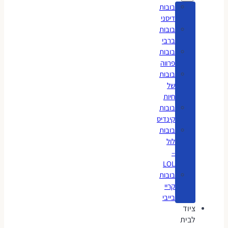
בובות
דיסני
בובות
ברבי
בובות
פרווה
בובות
של
חיות
בובות
קינדיס
בובות
לול
–
LOL
בובות
קריי
בייבי
ציוד
לבית