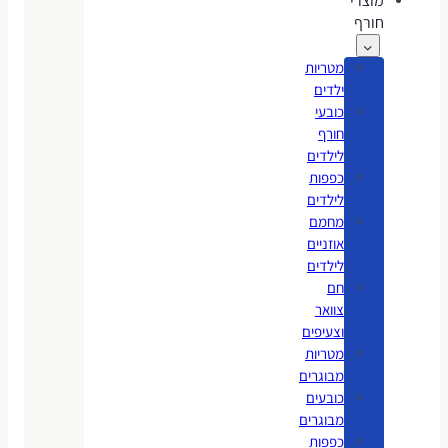
מוצרי
חורף
מטריות
ילדים
כובעי
חורף
לילדים
כפפות
לילדים
מחמם
אוזניים
לילדים
חם
צוואר
וצעיפים
מטריות
מבוגרים
כובעים
מבוגרים
כפפות