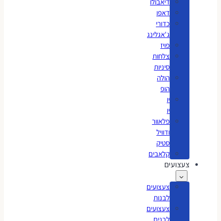
דיאבולו
דאפו
כדורי
ג'אגלינג
פויז
צלחות
סיניות
הולה
הופ
יו
יו
פלאוור
ודוויל
סטיק
קלאבים
צעצועים
צעצועים
לבנות
צעצועים
לבנים