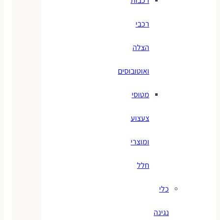
רכבות
רכבי
הצלה
ואוטובוסים
מטוסי
צעצוע
ומוצרי
חלל
כלי
נגינה