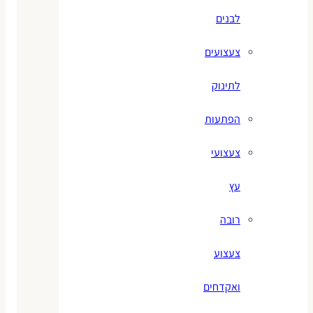
לבנים
צעצועים
לתינוק
הפתעות
צעצועי
עץ
רובה
צעצוע
ואקדחים