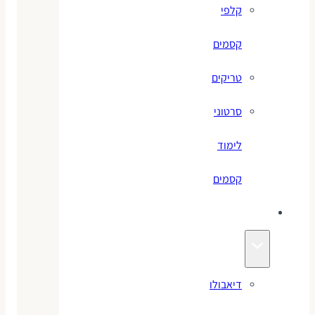
קלפי
קסמים
טריקים
סרטוני
לימוד
קסמים
ג׳אגלינג
דיאבולו