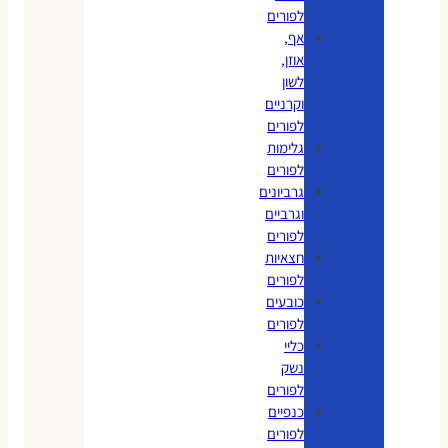
לפורים
אף,
אוזן,
לשון
וקרניים
לפורים
גלימות
לפורים
גרביונים
וגרביים
לפורים
חצאיות
לפורים
כובעים
לפורים
כליי
נשק
לפורים
כנפיים
לפורים