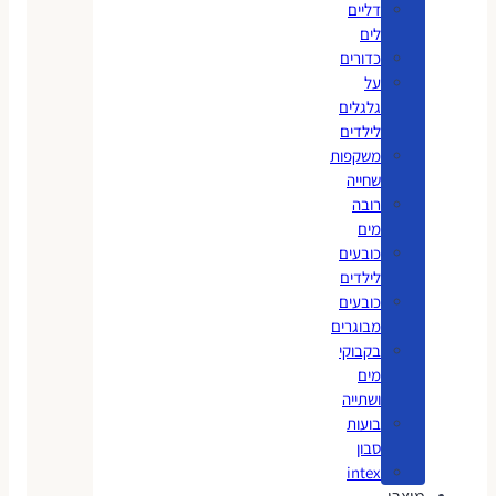
דליים
לים
כדורים
על
גלגלים
לילדים
משקפות
שחייה
רובה
מים
כובעים
לילדים
כובעים
מבוגרים
בקבוקי
מים
ושתייה
בועות
סבון
intex