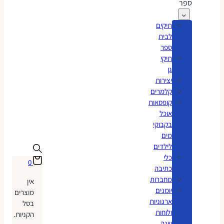
ספר
תיקים
לבית
ספר
תיקי
גן
יצירות
קלמרים
קופסאות
אוכל
בקבוקי
מים
לילדים
כלי
0
כתיבה
מחברות
אין
יומנים
מוצרים
ארגוניות
בסל
ולוחות
הקניות.
שנה