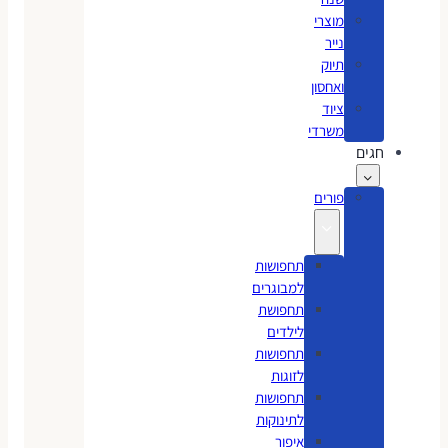
מוצרי
נייר
תיוק
ואחסון
ציוד
משרדי
חגים
פורים
תחפושות
למבוגרים
תחפושת
לילדים
תחפושות
לזוגות
תחפושות
לתינוקות
איפור