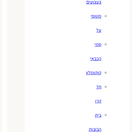
צעצועים
מטוסי
על
סמי
הכבאי
קוקומלון
חד
קרן
בית
הבובות