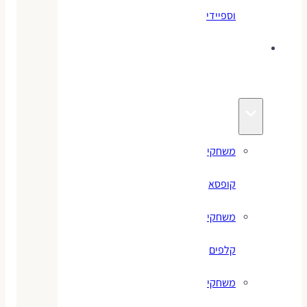
וספיידי
משחקים
לילדים
משחקי
קופסא
משחקי
קלפים
משחקי