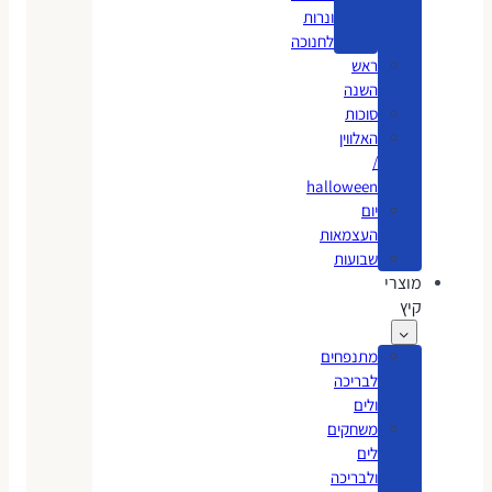
ונרות
לחנוכה
ראש
השנה
סוכות
האלווין
/
halloween
יום
העצמאות
שבועות
מוצרי
קיץ
מתנפחים
לבריכה
ולים
משחקים
לים
ולבריכה