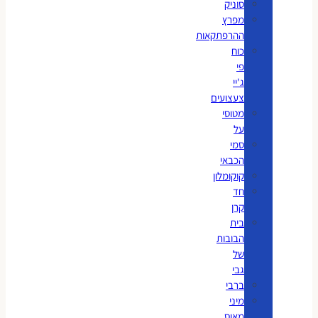
סוניק
מפרץ
ההרפתקאות
כוח
פי
ג'יי
צעצועים
מטוסי
על
סמי
הכבאי
קוקומלון
חד
קרן
בית
הבובות
של
גבי
ברבי
מיני
מאוס