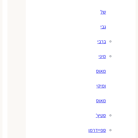
של
גבי
ברבי
מיני
מאוס
ומיקי
מאוס
סטיץ'
ספיידרמן