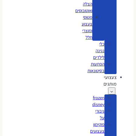
הצלה
ואוטובוסים
מטוסי
צעצוע
ומוצרי
חלל
כלי
נגינה
לילדים
הפתעות
בסיטונאות
צעצועי
מותגים
frozen
disney
גיבורי
על
פוקימון
צעצועים