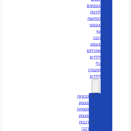
צעצועים
לתינוק
הפתעות
צעצועי
עץ
רובה
צעצוע
ואקדחים
לילדים
כלי
תחבורה
לילדים
מכוניות
צעצוע
משאיות
צעצוע
רכבות
רכבי