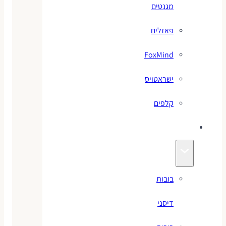
מגנטים
פאזלים
FoxMind
ישראטויס
קלפים
בובות
בובות
דיסני