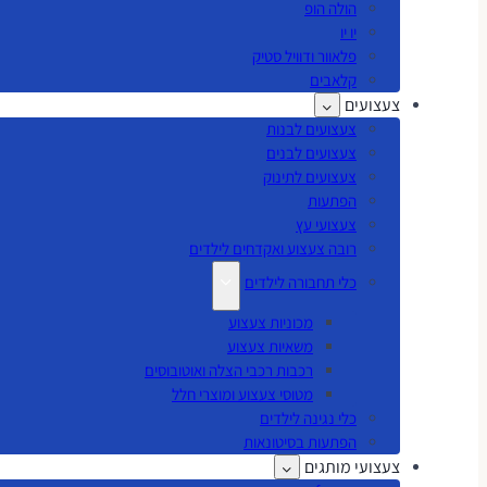
הולה הופ
יו יו
פלאוור ודוויל סטיק
קלאבים
צעצועים
צעצועים לבנות
צעצועים לבנים
צעצועים לתינוק
הפתעות
צעצועי עץ
רובה צעצוע ואקדחים לילדים
כלי תחבורה לילדים
מכוניות צעצוע
משאיות צעצוע
רכבות רכבי הצלה ואוטובוסים
מטוסי צעצוע ומוצרי חלל
כלי נגינה לילדים
הפתעות בסיטונאות
צעצועי מותגים