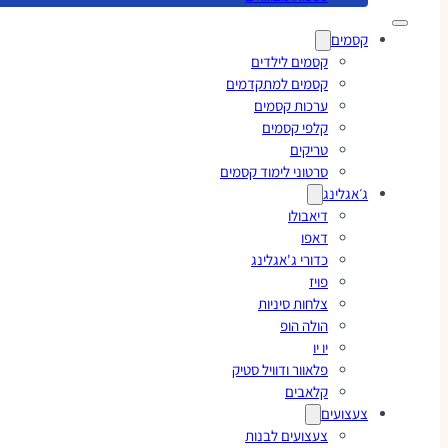
קסמים
קסמים לילדים
קסמים למתקדמים
ערכות קסמים
קלפי קסמים
טריקים
סרטוני לימוד קסמים
ג׳אגלינג
דיאבולו
דאפו
כדורי ג'אגלינג
פויז
צלחות סיניות
הולה הופ
יו יו
פלאוור ודוויל סטיק
קלאבים
צעצועים
צעצועים לבנות