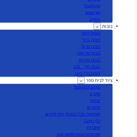
FoxMind
ישראטויס
קלפים
בובות
בובות דיסני
בובות ברבי
בובות פרווה
בובות של חיות
בובות קינדיס
בובות לול – LOL
בובות קריי בייבי
ציוד לבית ספר
תיקים לבית ספר
תיקי גן
יצירות
קלמרים
קופסאות אוכל בקבוקי מים לילדים
כלי כתיבה
מחברות
יומנים ארגוניות ולוחות שנה