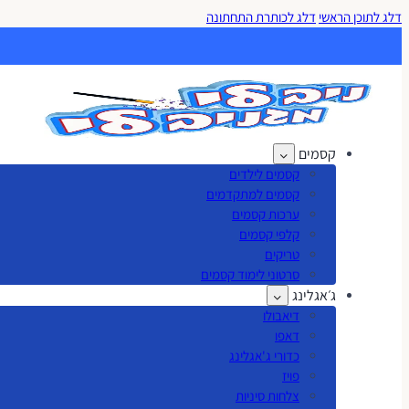
דלג לתוכן הראשי
דלג לכותרת התחתונה
קסמים
קסמים לילדים
קסמים למתקדמים
ערכות קסמים
קלפי קסמים
טריקים
סרטוני לימוד קסמים
ג׳אגלינג
דיאבולו
דאפו
כדורי ג'אגלינג
פויז
צלחות סיניות