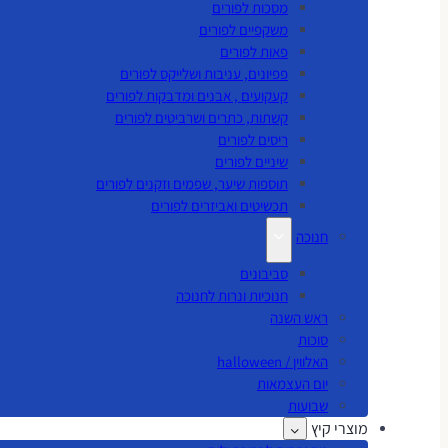
מסכות לפורים
משקפיים לפורים
פאות לפורים
פפיונים, עניבות ושלייקס לפורים
קעקועים , אבנים ומדבקות לפורים
קשתות, כתרים ושרביטים לפורים
ריסים לפורים
שיניים לפורים
תוספות שיער, שפמים וזקנים לפורים
תכשיטים ואביזרים לפורים
חנוכה
סביבונים
חנוכיות ונרות לחנוכה
ראש השנה
סוכות
האלווין / halloween
יום העצמאות
שבועות
מוצרי קיץ