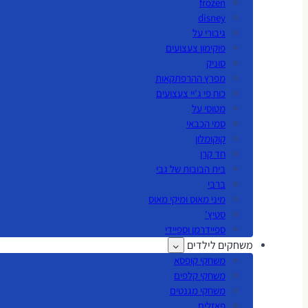
frozen
disney
גיבורי על
פוקימון צעצועים
סוניק
מפרץ ההרפתקאות
כוח פי ג'יי צעצועים
מטוסי על
סמי הכבאי
קוקומלון
חד קרן
בית הבובות של גבי
ברבי
מיני מאוס ומיקי מאוס
סטיץ'
ספיידרמן וספיידי
משחקים לילדים
משחקי קופסא
משחקי קלפים
משחקי מגנטים
פאזלים