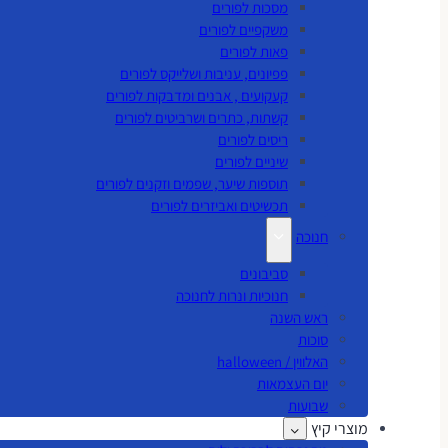
מסכות לפורים
משקפיים לפורים
פאות לפורים
פפיונים, עניבות ושלייקס לפורים
קעקועים , אבנים ומדבקות לפורים
קשתות, כתרים ושרביטים לפורים
ריסים לפורים
שיניים לפורים
תוספות שיער, שפמים וזקנים לפורים
תכשיטים ואביזרים לפורים
חנוכה
סביבונים
חנוכיות ונרות לחנוכה
ראש השנה
סוכות
האלווין / halloween
יום העצמאות
שבועות
מוצרי קיץ