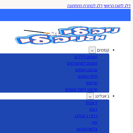
דלג לתוכן הראשי
דלג לכותרת התחתונה
קסמים
קסמים לילדים
קסמים למתקדמים
ערכות קסמים
קלפי קסמים
טריקים
סרטוני לימוד קסמים
ג׳אגלינג
דיאבולו
דאפו
כדורי ג'אגלינג
פויז
צלחות סיניות