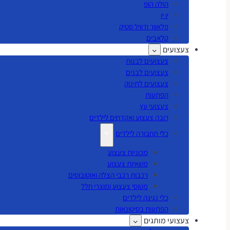
הולה הופ
יו יו
פלאוור ודוויל סטיק
קלאבים
צעצועים
צעצועים לבנות
צעצועים לבנים
צעצועים לתינוק
הפתעות
צעצועי עץ
רובה צעצוע ואקדחים לילדים
כלי תחבורה לילדים
מכוניות צעצוע
משאיות צעצוע
רכבות רכבי הצלה ואוטובוסים
מטוסי צעצוע ומוצרי חלל
כלי נגינה לילדים
הפתעות בסיטונאות
צעצועי מותגים