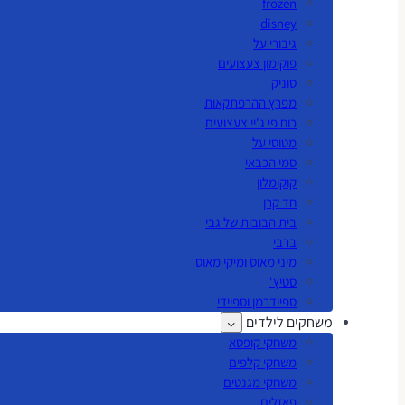
frozen
disney
גיבורי על
פוקימון צעצועים
סוניק
מפרץ ההרפתקאות
כוח פי ג'יי צעצועים
מטוסי על
סמי הכבאי
קוקומלון
חד קרן
בית הבובות של גבי
ברבי
מיני מאוס ומיקי מאוס
סטיץ'
ספיידרמן וספיידי
משחקים לילדים
משחקי קופסא
משחקי קלפים
משחקי מגנטים
פאזלים