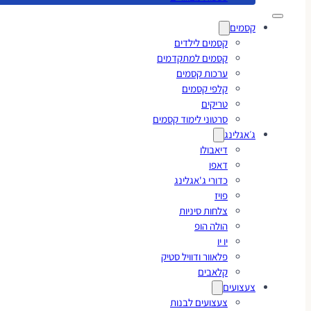
קסמים
קסמים לילדים
קסמים למתקדמים
ערכות קסמים
קלפי קסמים
טריקים
סרטוני לימוד קסמים
ג׳אגלינג
דיאבולו
דאפו
כדורי ג'אגלינג
פויז
צלחות סיניות
הולה הופ
יו יו
פלאוור ודוויל סטיק
קלאבים
צעצועים
צעצועים לבנות