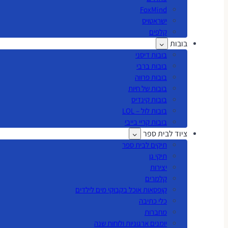
FoxMind
ישראטויס
קלפים
בובות
בובות דיסני
בובות ברבי
בובות פרווה
בובות של חיות
בובות קינדיס
בובות לול – LOL
בובות קריי בייבי
ציוד לבית ספר
תיקים לבית ספר
תיקי גן
יצירות
קלמרים
קופסאות אוכל בקבוקי מים לילדים
כלי כתיבה
מחברות
יומנים ארגוניות ולוחות שנה