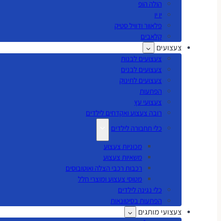
הולה הופ
יו יו
פלאוור ודוויל סטיק
קלאבים
צעצועים
צעצועים לבנות
צעצועים לבנים
צעצועים לתינוק
הפתעות
צעצועי עץ
רובה צעצוע ואקדחים לילדים
כלי תחבורה לילדים
מכוניות צעצוע
משאיות צעצוע
רכבות רכבי הצלה ואוטובוסים
מטוסי צעצוע ומוצרי חלל
כלי נגינה לילדים
הפתעות בסיטונאות
צעצועי מותגים