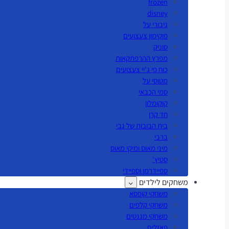
frozen
disney
גיבורי על
פוקימון צעצועים
סוניק
מפרץ ההרפתקאות
כוח פי ג'יי צעצועים
מטוסי על
סמי הכבאי
קוקומלון
חד קרן
בית הבובות של גבי
ברבי
מיני מאוס ומיקי מאוס
סטיץ'
ספיידרמן וספיידי
משחקים לילדים
משחקי קופסא
משחקי קלפים
משחקי מגנטים
פאזלים