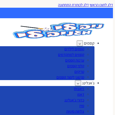
דלג לתוכן הראשי
דלג לכותרת התחתונה
קסמים
קסמים לילדים
קסמים למתקדמים
ערכות קסמים
קלפי קסמים
טריקים
סרטוני לימוד קסמים
ג׳אגלינג
דיאבולו
דאפו
כדורי ג'אגלינג
פויז
צלחות סיניות