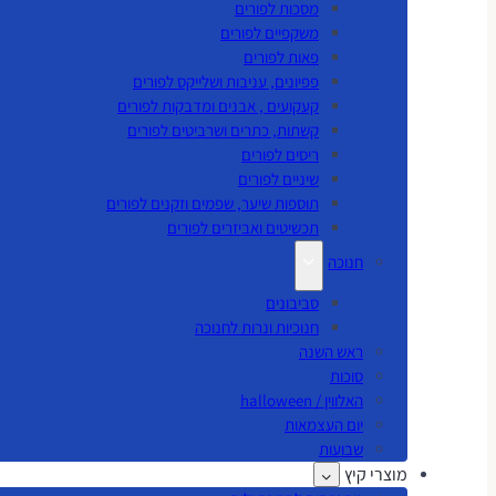
מסכות לפורים
משקפיים לפורים
פאות לפורים
פפיונים, עניבות ושלייקס לפורים
קעקועים , אבנים ומדבקות לפורים
קשתות, כתרים ושרביטים לפורים
ריסים לפורים
שיניים לפורים
תוספות שיער, שפמים וזקנים לפורים
תכשיטים ואביזרים לפורים
חנוכה
סביבונים
חנוכיות ונרות לחנוכה
ראש השנה
סוכות
האלווין / halloween
יום העצמאות
שבועות
מוצרי קיץ