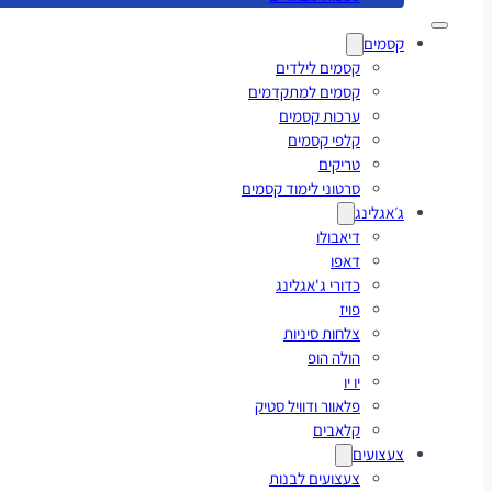
קסמים
קסמים לילדים
קסמים למתקדמים
ערכות קסמים
קלפי קסמים
טריקים
סרטוני לימוד קסמים
ג׳אגלינג
דיאבולו
דאפו
כדורי ג'אגלינג
פויז
צלחות סיניות
הולה הופ
יו יו
פלאוור ודוויל סטיק
קלאבים
צעצועים
צעצועים לבנות