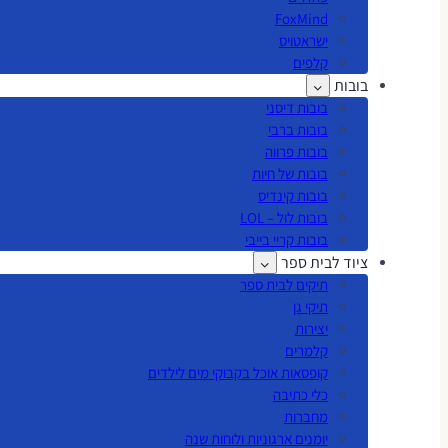
FoxMind
ישראטויס
קלפים
בובות
בובות דיסני
בובות ברבי
בובות פרווה
בובות של חיות
בובות קינדיס
בובות לול – LOL
בובות קריי בייבי
ציוד לבית ספר
תיקים לבית ספר
תיקי גן
יצירות
קלמרים
קופסאות אוכל בקבוקי מים לילדים
כלי כתיבה
מחברות
יומנים ארגוניות ולוחות שנה