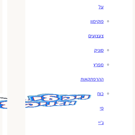
על
פוקימון
צעצועים
סוניק
מפרץ
ההרפתקאות
כוח
פי
ג'יי