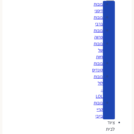
בובות
דיסני
בובות
ברבי
בובות
פרווה
בובות
של
חיות
בובות
קינדיס
בובות
לול
–
LOL
בובות
קריי
בייבי
ציוד
לבית