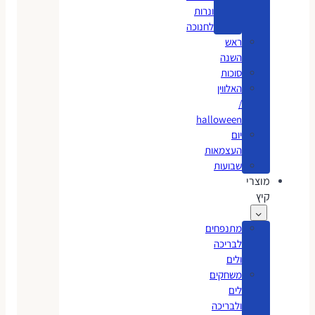
ונרות
לחנוכה
ראש
השנה
סוכות
האלווין
/
halloween
יום
העצמאות
שבועות
מוצרי
קיץ
מתנפחים
לבריכה
ולים
משחקים
לים
ולבריכה