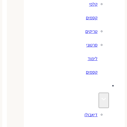
קלפי
קסמים
טריקים
סרטוני
לימוד
קסמים
ג׳אגלינג
דיאבולו