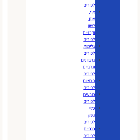
לפורים
אף,
אוזן,
לשון
וקרניים
לפורים
גלימות
לפורים
גרביונים
וגרביים
לפורים
חצאיות
לפורים
כובעים
לפורים
כליי
נשק
לפורים
כנפיים
לפורים