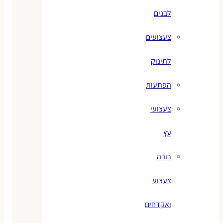
לבנים
צעצועים
לתינוק
הפתעות
צעצועי
עץ
רובה
צעצוע
ואקדחים