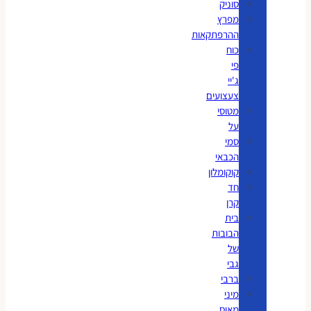
סוניק
מפרץ
ההרפתקאות
כוח
פי
ג'יי
צעצועים
מטוסי
על
סמי
הכבאי
קוקומלון
חד
קרן
בית
הבובות
של
גבי
ברבי
מיני
מאוס