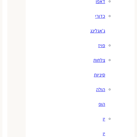
דאפו
כדורי
ג'אגלינג
פויז
צלחות
סיניות
הולה
הופ
יו
יו