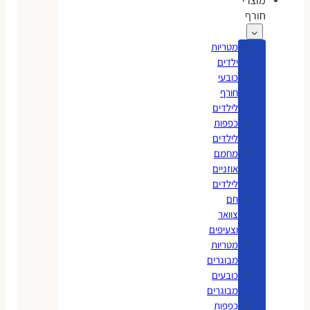
מוצרי
חורף
מטריות
ילדים
כובעי
חורף
לילדים
כפפות
לילדים
מחמם
אוזניים
לילדים
חם
צוואר
וצעיפים
מטריות
מבוגרים
כובעים
מבוגרים
כפפות