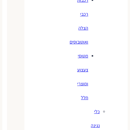
רכבות
רכבי
הצלה
ואוטובוסים
מטוסי
צעצוע
ומוצרי
חלל
כלי
נגינה