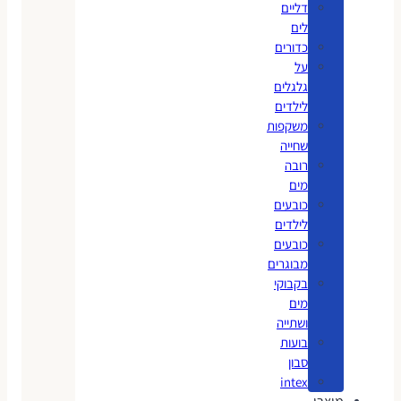
דליים
לים
כדורים
על
גלגלים
לילדים
משקפות
שחייה
רובה
מים
כובעים
לילדים
כובעים
מבוגרים
בקבוקי
מים
ושתייה
בועות
סבון
intex