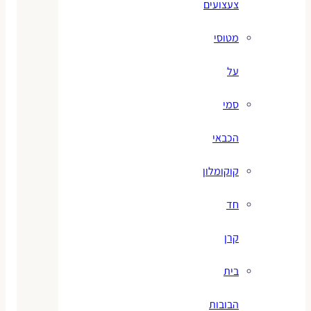
צעצועים
מטוסי
על
סמי
הכבאי
קוקומלון
חד
קרן
בית
הבובות