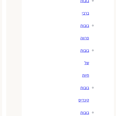
בובות
ברבי
בובות
פרווה
בובות
של
חיות
בובות
קינדיס
בובות