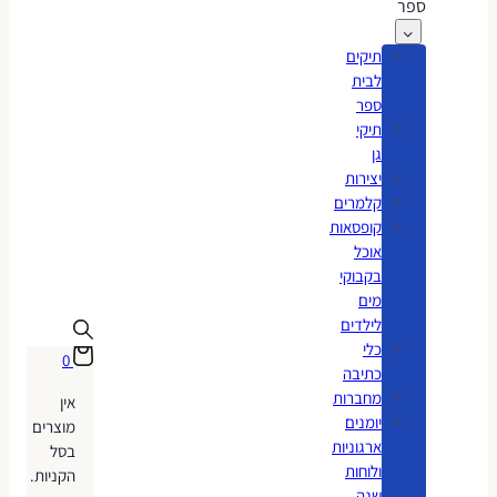
ספר
תיקים
לבית
ספר
תיקי
גן
יצירות
קלמרים
קופסאות
אוכל
בקבוקי
מים
לילדים
כלי
0
כתיבה
מחברות
אין
יומנים
מוצרים
ארגוניות
בסל
ולוחות
הקניות.
שנה