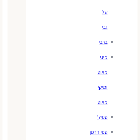
של
גבי
ברבי
מיני
מאוס
ומיקי
מאוס
סטיץ'
ספיידרמן