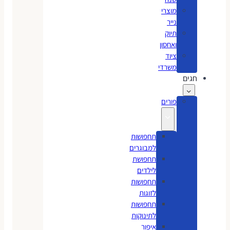
מוצרי
נייר
תיוק
ואחסון
ציוד
משרדי
חגים
פורים
תחפושות
למבוגרים
תחפושת
לילדים
תחפושות
לזוגות
תחפושות
לתינוקות
איפור