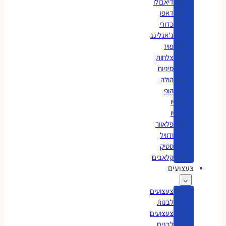
דיאבולו
דאפו
כדורי
ג'אגלינג
פויז
צלחות
סיניות
הולה
הופ
יו
יו
פלאוור
ודוויל
סטיק
קלאבים
צעצועים
צעצועים
לבנות
צעצועים
לבנים