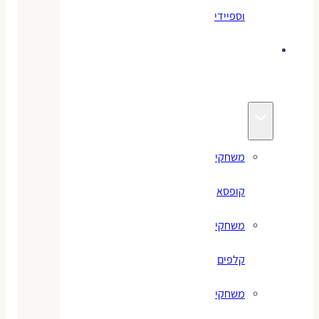
וספיידי
משחקים
לילדים
משחקי
קופסא
משחקי
קלפים
משחקי