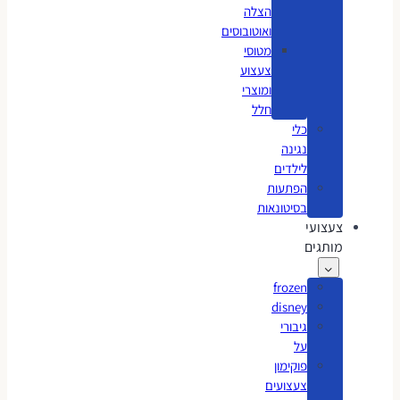
הצלה
ואוטובוסים
מטוסי
צעצוע
ומוצרי
חלל
כלי
נגינה
לילדים
הפתעות
בסיטונאות
צעצועי
מותגים
frozen
disney
גיבורי
על
פוקימון
צעצועים