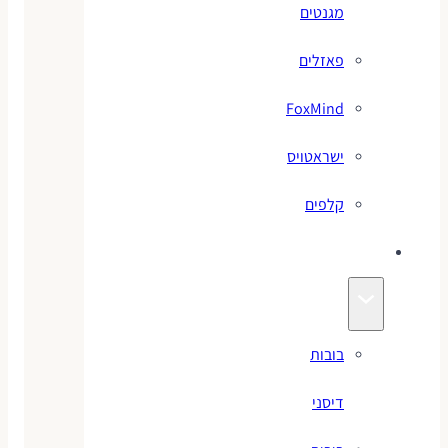
מגנטים
פאזלים
FoxMind
ישראטויס
קלפים
בובות
בובות
דיסני