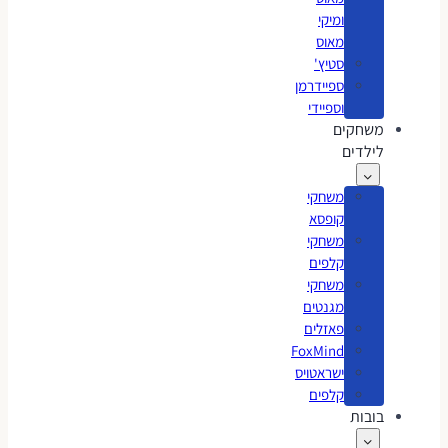
ומיקי
מאוס
סטיץ'
ספיידרמן
וספיידי
משחקים
לילדים
משחקי
קופסא
משחקי
קלפים
משחקי
מגנטים
פאזלים
FoxMind
ישראטויס
קלפים
בובות