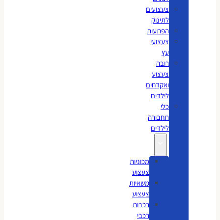
צעצועים
לתינוק
הפתעות
צעצועי
עץ
רובה
צעצוע
ואקדחים
לילדים
כלי
תחבורה
לילדים
מכוניות
צעצוע
משאיות
צעצוע
רכבות
רכבי