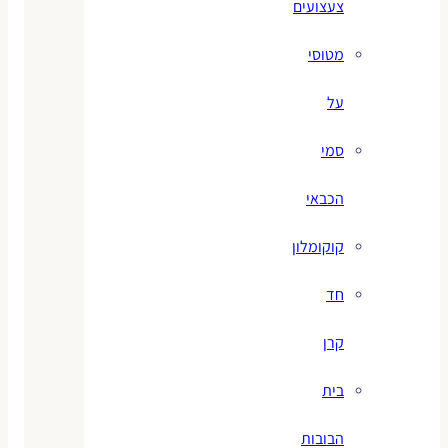
צעצועים
מטוסי
על
סמי
הכבאי
קוקומלון
חד
קרן
בית
הבובות