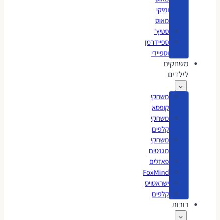
ומיקי
מאוס
סטיץ'
ספיידרמן
וספיידי
משחקים
לילדים
משחקי
קופסא
משחקי
קלפים
משחקי
מגנטים
פאזלים
FoxMind
ישראטויס
קלפים
בובות