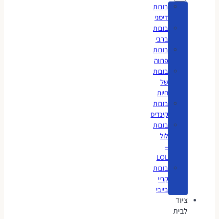
בובות
דיסני
בובות
ברבי
בובות
פרווה
בובות
של
חיות
בובות
קינדיס
בובות
לול
–
LOL
בובות
קריי
בייבי
ציוד
לבית