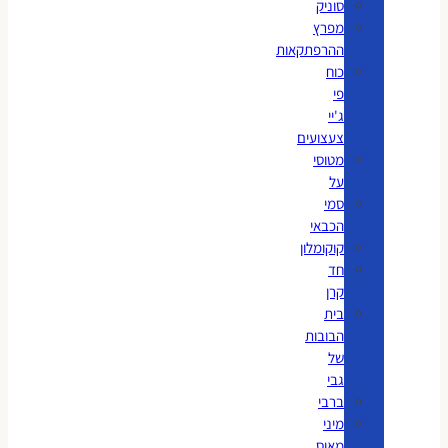
סוניק
מפרץ
ההרפתקאות
כוח
פי
ג'יי
צעצועים
מטוסי
על
סמי
הכבאי
קוקומלון
חד
קרן
בית
הבובות
של
גבי
ברבי
מיני
מאוס