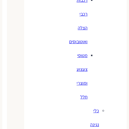
רכבות
רכבי
הצלה
ואוטובוסים
מטוסי
צעצוע
ומוצרי
חלל
כלי
נגינה