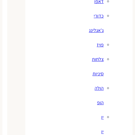
דאפו
כדורי
ג'אגלינג
פויז
צלחות
סיניות
הולה
הופ
יו
יו