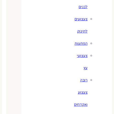
לבנים
צעצועים
לתינוק
הפתעות
צעצועי
עץ
רובה
צעצוע
ואקדחים