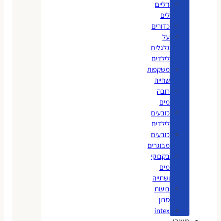
דליים
לים
כדורים
על
גלגלים
לילדים
משקפות
שחייה
רובה
מים
כובעים
לילדים
כובעים
מבוגרים
בקבוקי
מים
ושתייה
בועות
סבון
intex