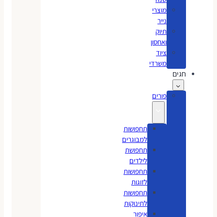
מוצרי
נייר
תיוק
ואחסון
ציוד
משרדי
חגים
פורים
תחפושות
למבוגרים
תחפושת
לילדים
תחפושות
לזוגות
תחפושות
לתינוקות
איפור