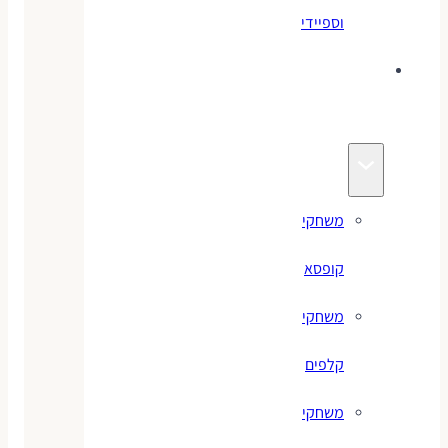
וספיידי
משחקים
לילדים
משחקי
קופסא
משחקי
קלפים
משחקי