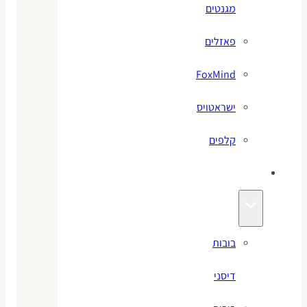
מגנטים
פאזלים
FoxMind
ישראטויס
קלפים
בובות
בובות
דיסני