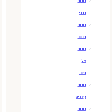
בובות
ברבי
בובות
פרווה
בובות
של
חיות
בובות
קינדיס
בובות