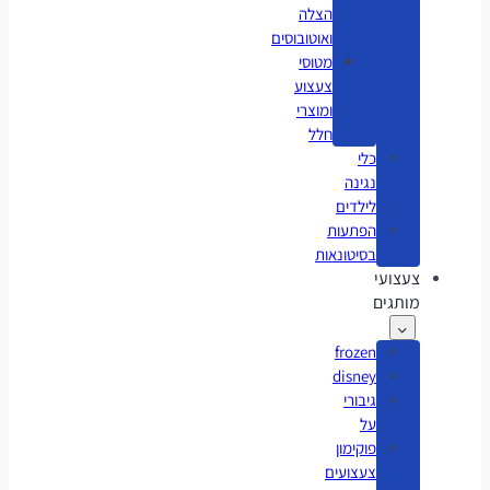
הצלה
ואוטובוסים
מטוסי
צעצוע
ומוצרי
חלל
כלי
נגינה
לילדים
הפתעות
בסיטונאות
צעצועי
מותגים
frozen
disney
גיבורי
על
פוקימון
צעצועים