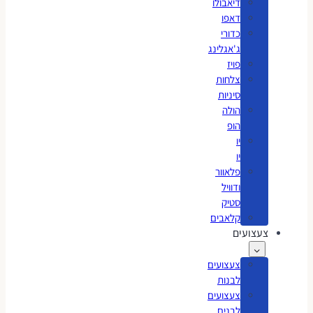
דיאבולו
דאפו
כדורי
ג'אגלינג
פויז
צלחות
סיניות
הולה
הופ
יו
יו
פלאוור
ודוויל
סטיק
קלאבים
צעצועים
צעצועים
לבנות
צעצועים
לבנים