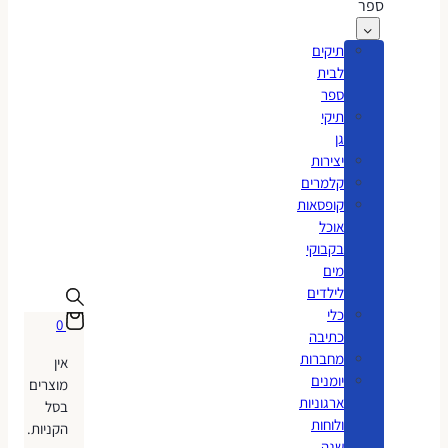
ספר
תיקים
לבית
ספר
תיקי
גן
יצירות
קלמרים
קופסאות
אוכל
בקבוקי
מים
לילדים
כלי
0
כתיבה
מחברות
אין
יומנים
מוצרים
ארגוניות
בסל
ולוחות
הקניות.
שנה