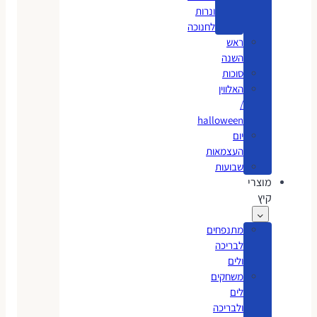
ונרות
לחנוכה
ראש
השנה
סוכות
האלווין
/
halloween
יום
העצמאות
שבועות
מוצרי
קיץ
מתנפחים
לבריכה
ולים
משחקים
לים
ולבריכה