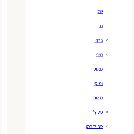
של
גבי
ברבי
מיני
מאוס
ומיקי
מאוס
סטיץ'
ספיידרמן