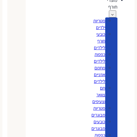
מוצרי
חורף
מטריות
ילדים
כובעי
חורף
לילדים
כפפות
לילדים
מחמם
אוזניים
לילדים
חם
צוואר
וצעיפים
מטריות
מבוגרים
כובעים
מבוגרים
כפפות