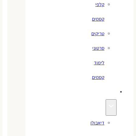
קלפי
קסמים
טריקים
סרטוני
לימוד
קסמים
ג׳אגלינג
דיאבולו