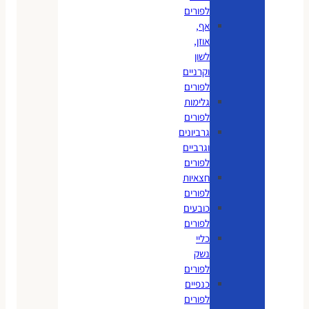
לפורים
אף,
אוזן,
לשון
וקרניים
לפורים
גלימות
לפורים
גרביונים
וגרביים
לפורים
חצאיות
לפורים
כובעים
לפורים
כליי
נשק
לפורים
כנפיים
לפורים