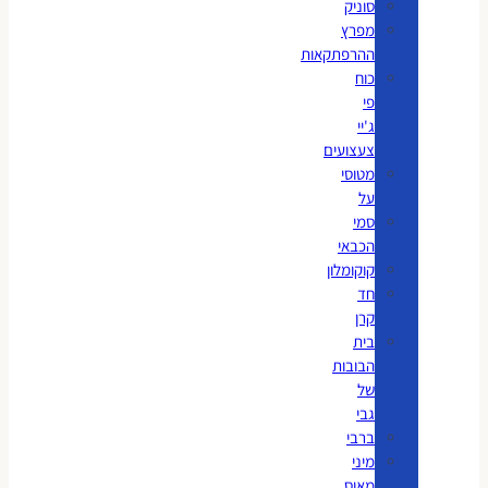
סוניק
מפרץ
ההרפתקאות
כוח
פי
ג'יי
צעצועים
מטוסי
על
סמי
הכבאי
קוקומלון
חד
קרן
בית
הבובות
של
גבי
ברבי
מיני
מאוס