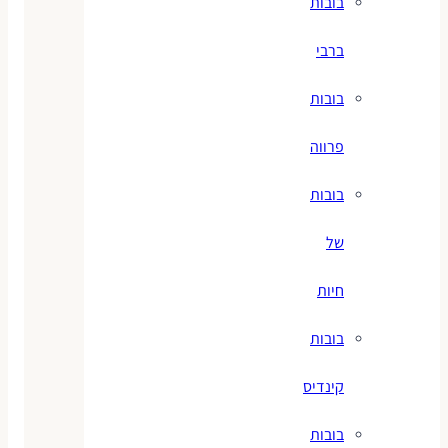
בובות
ברבי
בובות
פרווה
בובות
של
חיות
בובות
קינדיס
בובות