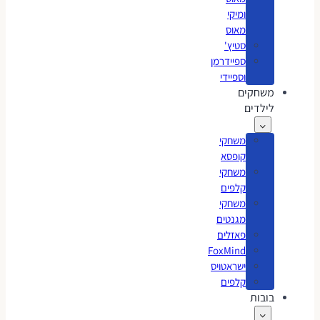
ומיקי
מאוס
סטיץ'
ספיידרמן
וספיידי
משחקים
לילדים
משחקי
קופסא
משחקי
קלפים
משחקי
מגנטים
פאזלים
FoxMind
ישראטויס
קלפים
בובות