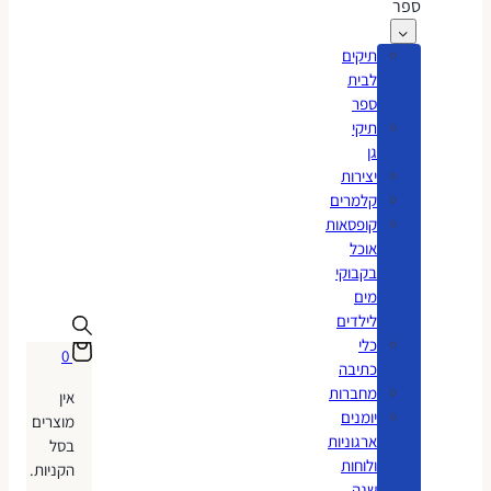
ספר
תיקים
לבית
ספר
תיקי
גן
יצירות
קלמרים
קופסאות
אוכל
בקבוקי
מים
לילדים
כלי
0
כתיבה
מחברות
אין
יומנים
מוצרים
ארגוניות
בסל
ולוחות
הקניות.
שנה