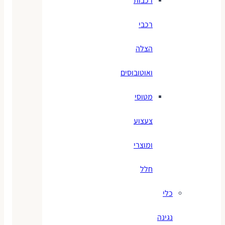
רכבות
רכבי
הצלה
ואוטובוסים
מטוסי
צעצוע
ומוצרי
חלל
כלי
נגינה