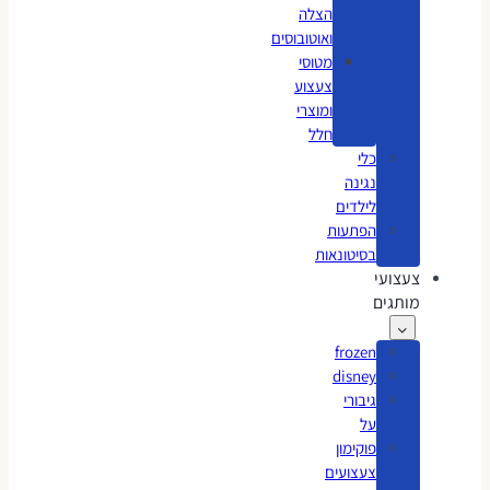
הצלה
ואוטובוסים
מטוסי
צעצוע
ומוצרי
חלל
כלי
נגינה
לילדים
הפתעות
בסיטונאות
צעצועי
מותגים
frozen
disney
גיבורי
על
פוקימון
צעצועים