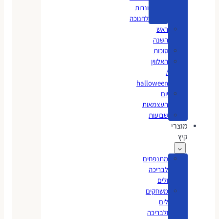
ונרות
לחנוכה
ראש
השנה
סוכות
האלווין
/
halloween
יום
העצמאות
שבועות
מוצרי
קיץ
מתנפחים
לבריכה
ולים
משחקים
לים
ולבריכה