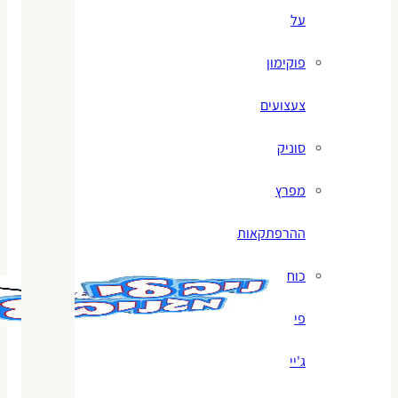
על
פוקימון
צעצועים
סוניק
מפרץ
ההרפתקאות
כוח
פי
ג'יי