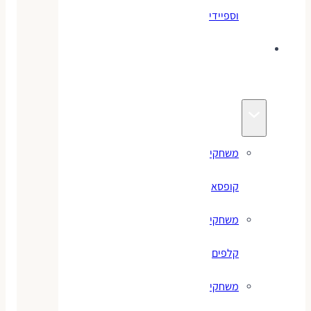
וספיידי
משחקים
לילדים
משחקי
קופסא
משחקי
קלפים
משחקי