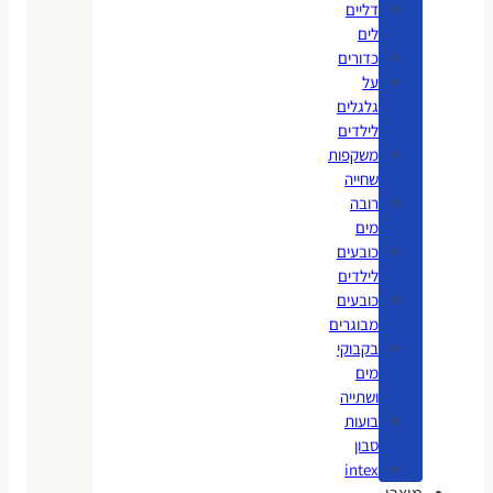
דליים
לים
כדורים
על
גלגלים
לילדים
משקפות
שחייה
רובה
מים
כובעים
לילדים
כובעים
מבוגרים
בקבוקי
מים
ושתייה
בועות
סבון
intex