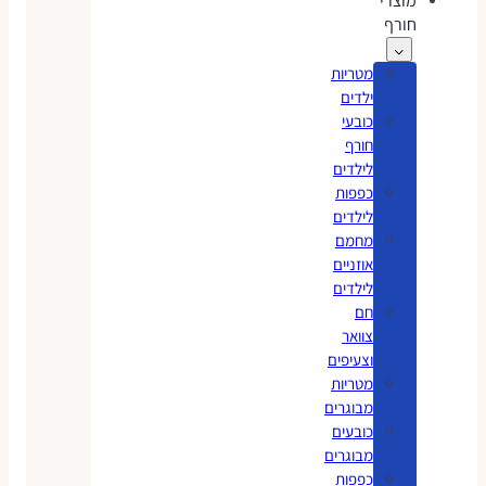
מוצרי
חורף
מטריות
ילדים
כובעי
חורף
לילדים
כפפות
לילדים
מחמם
אוזניים
לילדים
חם
צוואר
וצעיפים
מטריות
מבוגרים
כובעים
מבוגרים
כפפות