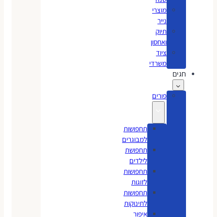
מוצרי
נייר
תיוק
ואחסון
ציוד
משרדי
חגים
פורים
תחפושות
למבוגרים
תחפושת
לילדים
תחפושות
לזוגות
תחפושות
לתינוקות
איפור