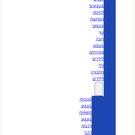
צעצועים
לתינוק
הפתעות
צעצועי
עץ
רובה
צעצוע
ואקדחים
לילדים
כלי
תחבורה
לילדים
מכוניות
צעצוע
משאיות
צעצוע
רכבות
רכבי