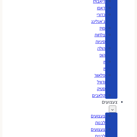
דיאבולו
דאפו
כדורי
ג'אגלינג
פויז
צלחות
סיניות
הולה
הופ
יו
יו
פלאוור
ודוויל
סטיק
קלאבים
צעצועים
צעצועים
לבנות
צעצועים
לבנים