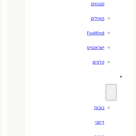
מגנטים
פאזלים
FoxMind
ישראטויס
קלפים
בובות
בובות
דיסני