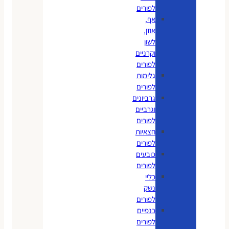
לפורים
אף,
אוזן,
לשון
וקרניים
לפורים
גלימות
לפורים
גרביונים
וגרביים
לפורים
חצאיות
לפורים
כובעים
לפורים
כליי
נשק
לפורים
כנפיים
לפורים