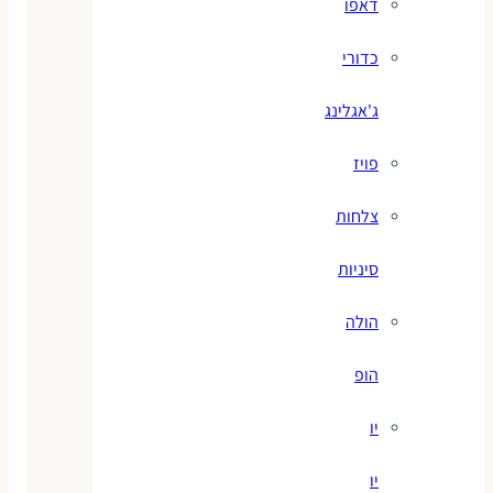
דאפו
כדורי
ג'אגלינג
פויז
צלחות
סיניות
הולה
הופ
יו
יו