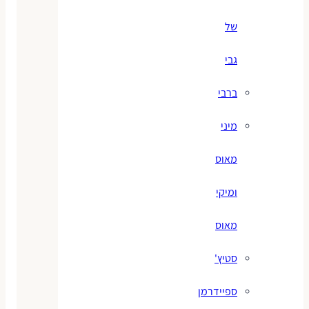
של
גבי
ברבי
מיני
מאוס
ומיקי
מאוס
סטיץ'
ספיידרמן