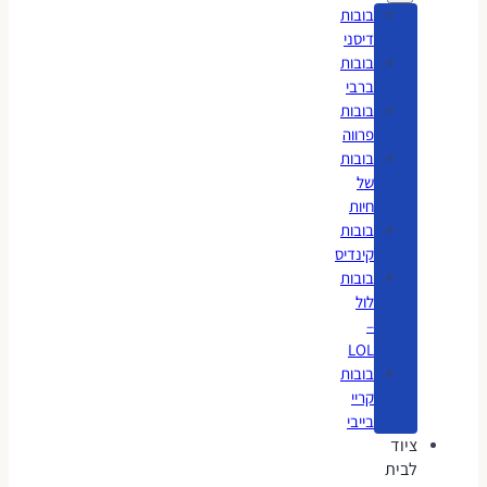
בובות
דיסני
בובות
ברבי
בובות
פרווה
בובות
של
חיות
בובות
קינדיס
בובות
לול
–
LOL
בובות
קריי
בייבי
ציוד
לבית