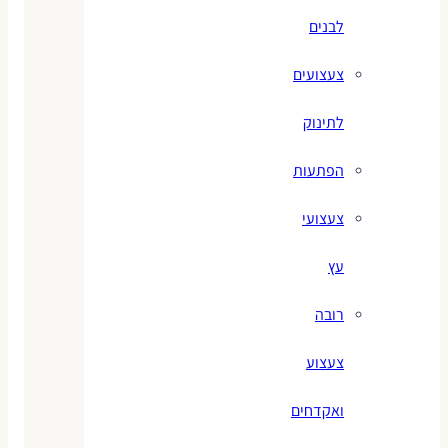
לבנים
צעצועים
לתינוק
הפתעות
צעצועי
עץ
רובה
צעצוע
ואקדחים