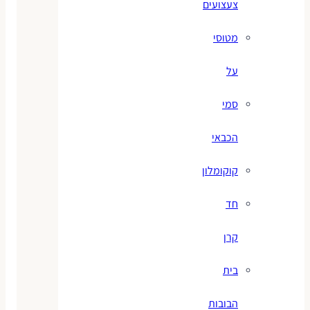
צעצועים
מטוסי
על
סמי
הכבאי
קוקומלון
חד
קרן
בית
הבובות