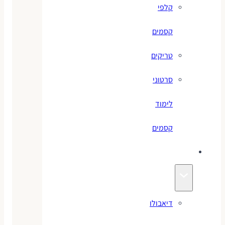
קלפי
קסמים
טריקים
סרטוני
לימוד
קסמים
ג׳אגלינג
דיאבולו