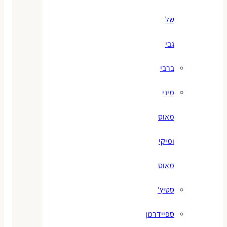
של
גבי
ברבי
מיני
מאוס
ומיקי
מאוס
סטיץ'
ספיידרמן