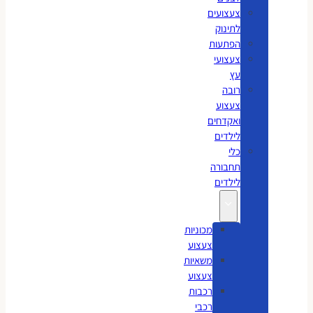
צעצועים
לתינוק
הפתעות
צעצועי
עץ
רובה
צעצוע
ואקדחים
לילדים
כלי
תחבורה
לילדים
מכוניות
צעצוע
משאיות
צעצוע
רכבות
רכבי