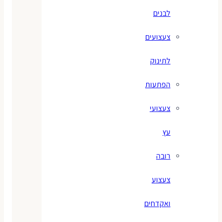
לבנים
צעצועים
לתינוק
הפתעות
צעצועי
עץ
רובה
צעצוע
ואקדחים