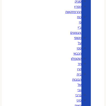
סוניק
מפרץ
ההרפתקאות
כוח
פי
ג'יי
צעצועים
מטוסי
על
סמי
הכבאי
קוקומלון
חד
קרן
בית
הבובות
של
גבי
ברבי
מיני
מאוס