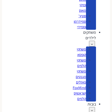
ומיקי
מאוס
סטיץ'
ספיידרמן
וספיידי
משחקים
לילדים
משחקי
קופסא
משחקי
קלפים
משחקי
מגנטים
פאזלים
FoxMind
ישראטויס
קלפים
בובות