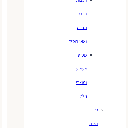
רכבות
רכבי
הצלה
ואוטובוסים
מטוסי
צעצוע
ומוצרי
חלל
כלי
נגינה