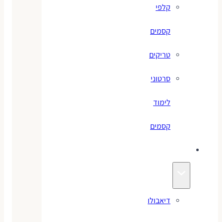
קלפי
קסמים
טריקים
סרטוני
לימוד
קסמים
ג׳אגלינג
דיאבולו