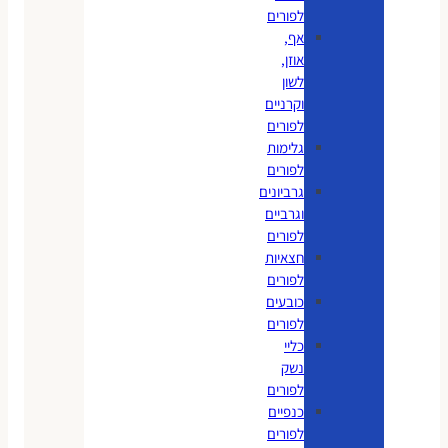
לפורים
אף,
אוזן,
לשון
וקרניים
לפורים
גלימות
לפורים
גרביונים
וגרביים
לפורים
חצאיות
לפורים
כובעים
לפורים
כליי
נשק
לפורים
כנפיים
לפורים