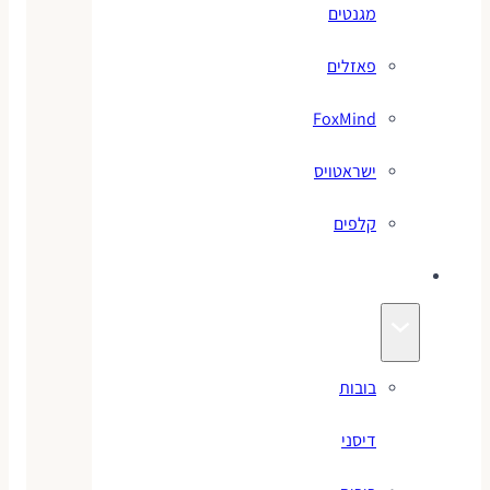
מגנטים
פאזלים
FoxMind
ישראטויס
קלפים
בובות
בובות
דיסני