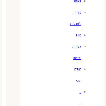
דאפו
כדורי
ג'אגלינג
פויז
צלחות
סיניות
הולה
הופ
יו
יו