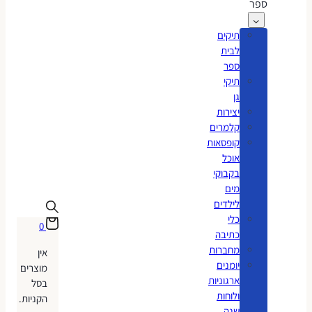
ספר
תיקים
לבית
ספר
תיקי
גן
יצירות
קלמרים
קופסאות
אוכל
בקבוקי
מים
לילדים
כלי
0
כתיבה
מחברות
אין
יומנים
מוצרים
ארגוניות
בסל
ולוחות
הקניות.
שנה