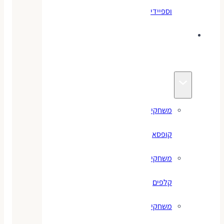
וספיידי
משחקים
לילדים
משחקי
קופסא
משחקי
קלפים
משחקי