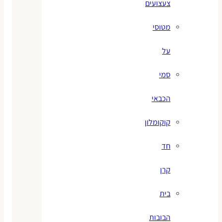
צעצועים
מטוסי
על
סמי
הכבאי
קוקומלון
חד
קרן
בית
הבובות