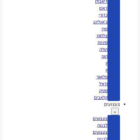
דיאבולו
דאפו
כדורי
ג'אגלינג
פויז
צלחות
סיניות
הולה
הופ
יו
יו
פלאוור
ודוויל
סטיק
קלאבים
צעצועים
צעצועים
לבנות
צעצועים
לבנים