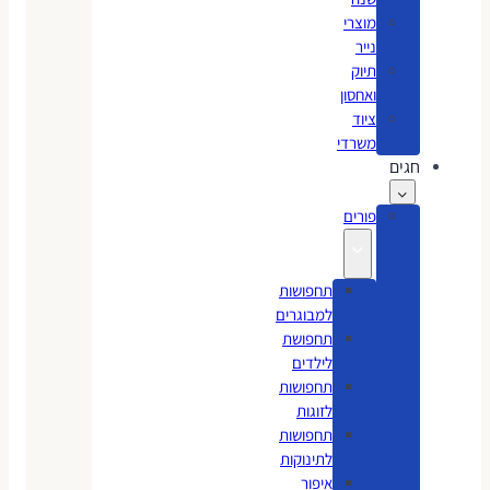
מוצרי
נייר
תיוק
ואחסון
ציוד
משרדי
חגים
פורים
תחפושות
למבוגרים
תחפושת
לילדים
תחפושות
לזוגות
תחפושות
לתינוקות
איפור