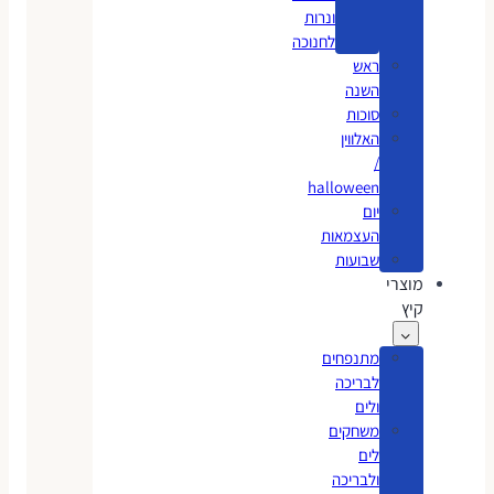
ונרות
לחנוכה
ראש
השנה
סוכות
האלווין
/
halloween
יום
העצמאות
שבועות
מוצרי
קיץ
מתנפחים
לבריכה
ולים
משחקים
לים
ולבריכה