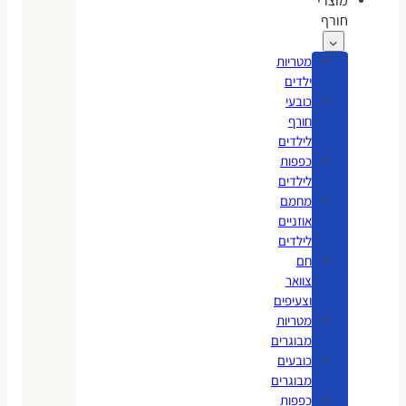
מוצרי
חורף
מטריות
ילדים
כובעי
חורף
לילדים
כפפות
לילדים
מחמם
אוזניים
לילדים
חם
צוואר
וצעיפים
מטריות
מבוגרים
כובעים
מבוגרים
כפפות