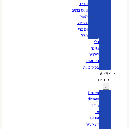
הצלה
ואוטובוסים
מטוסי
צעצוע
ומוצרי
חלל
כלי
נגינה
לילדים
הפתעות
בסיטונאות
צעצועי
מותגים
frozen
disney
גיבורי
על
פוקימון
צעצועים