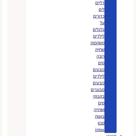
דליים
לים
כדורים
על
גלגלים
לילדים
משקפות
שחייה
רובה
מים
כובעים
לילדים
כובעים
מבוגרים
בקבוקי
מים
ושתייה
בועות
סבון
intex