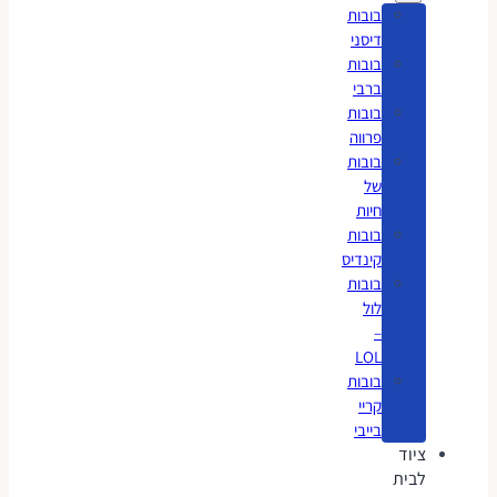
בובות
דיסני
בובות
ברבי
בובות
פרווה
בובות
של
חיות
בובות
קינדיס
בובות
לול
–
LOL
בובות
קריי
בייבי
ציוד
לבית