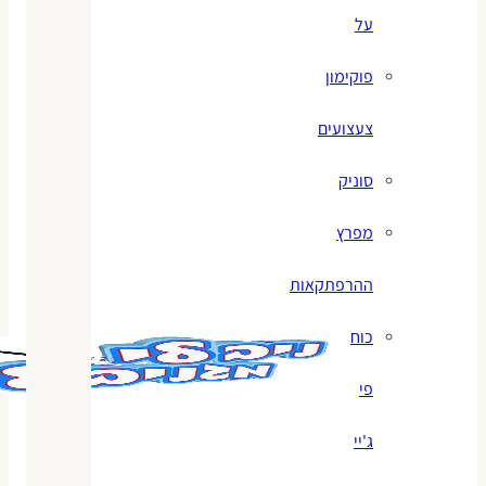
על
פוקימון
צעצועים
סוניק
מפרץ
ההרפתקאות
כוח
פי
ג'יי