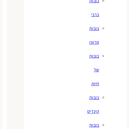
בובות
ברבי
בובות
פרווה
בובות
של
חיות
בובות
קינדיס
בובות