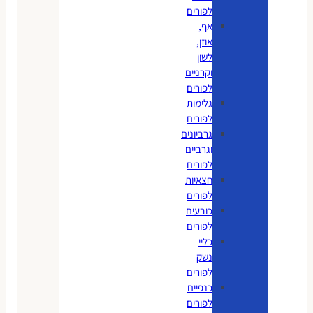
לפורים
אף,
אוזן,
לשון
וקרניים
לפורים
גלימות
לפורים
גרביונים
וגרביים
לפורים
חצאיות
לפורים
כובעים
לפורים
כליי
נשק
לפורים
כנפיים
לפורים