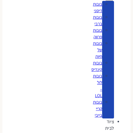
בובות
דיסני
בובות
ברבי
בובות
פרווה
בובות
של
חיות
בובות
קינדיס
בובות
לול
–
LOL
בובות
קריי
בייבי
ציוד
לבית