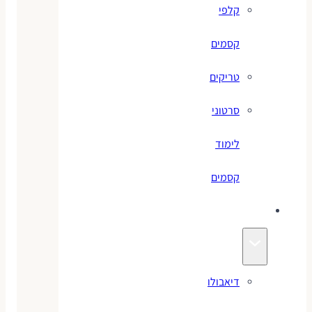
קלפי
קסמים
טריקים
סרטוני
לימוד
קסמים
ג׳אגלינג
דיאבולו