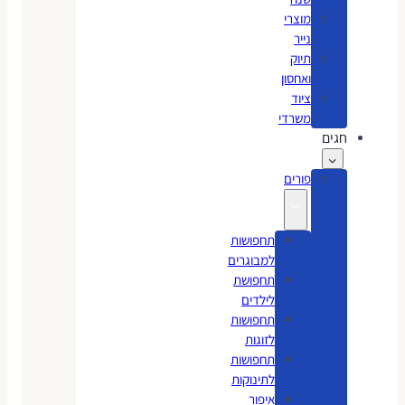
מוצרי
נייר
תיוק
ואחסון
ציוד
משרדי
חגים
פורים
תחפושות
למבוגרים
תחפושת
לילדים
תחפושות
לזוגות
תחפושות
לתינוקות
איפור