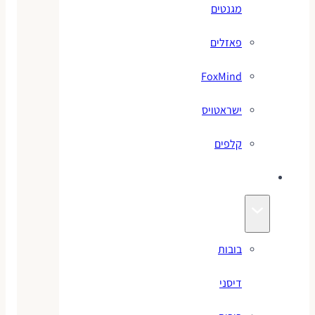
מגנטים
פאזלים
FoxMind
ישראטויס
קלפים
בובות
בובות
דיסני