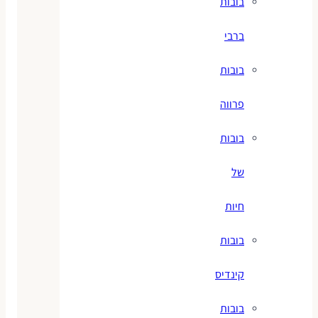
בובות
ברבי
בובות
פרווה
בובות
של
חיות
בובות
קינדיס
בובות