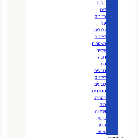
דליים
לים
כדורים
על
גלגלים
לילדים
משקפות
שחייה
רובה
מים
כובעים
לילדים
כובעים
מבוגרים
בקבוקי
מים
ושתייה
בועות
סבון
intex