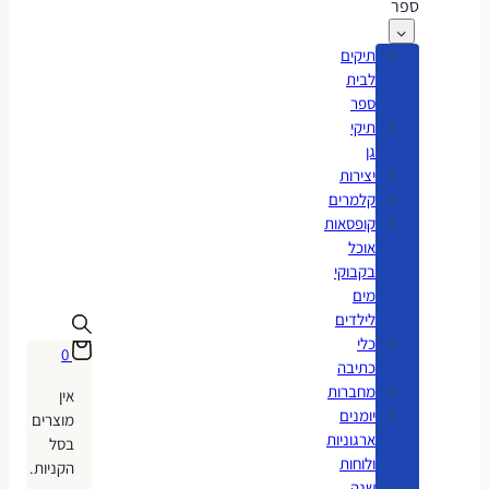
ספר
תיקים
לבית
ספר
תיקי
גן
יצירות
קלמרים
קופסאות
אוכל
בקבוקי
מים
לילדים
כלי
0
כתיבה
מחברות
אין
יומנים
מוצרים
ארגוניות
בסל
ולוחות
הקניות.
שנה