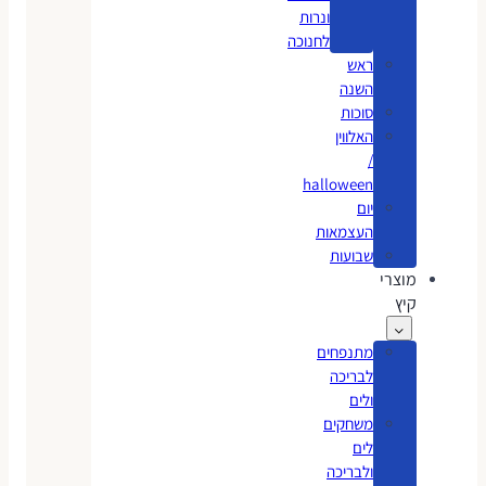
ונרות
לחנוכה
ראש
השנה
סוכות
האלווין
/
halloween
יום
העצמאות
שבועות
מוצרי
קיץ
מתנפחים
לבריכה
ולים
משחקים
לים
ולבריכה