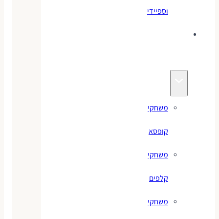
וספיידי
משחקים
לילדים
משחקי
קופסא
משחקי
קלפים
משחקי