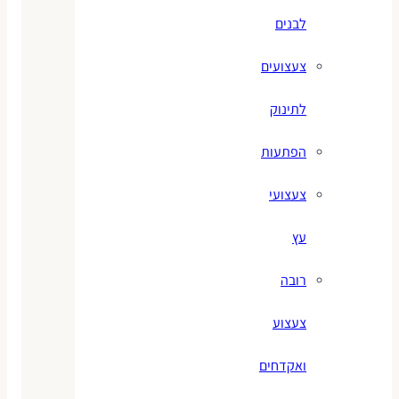
לבנים
צעצועים
לתינוק
הפתעות
צעצועי
עץ
רובה
צעצוע
ואקדחים