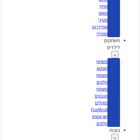
ומיקי
מאוס
סטיץ'
ספיידרמן
וספיידי
משחקים
לילדים
משחקי
קופסא
משחקי
קלפים
משחקי
מגנטים
פאזלים
FoxMind
ישראטויס
קלפים
בובות