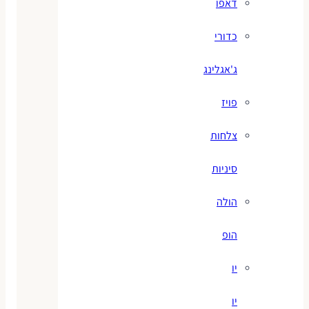
דאפו
כדורי
ג'אגלינג
פויז
צלחות
סיניות
הולה
הופ
יו
יו