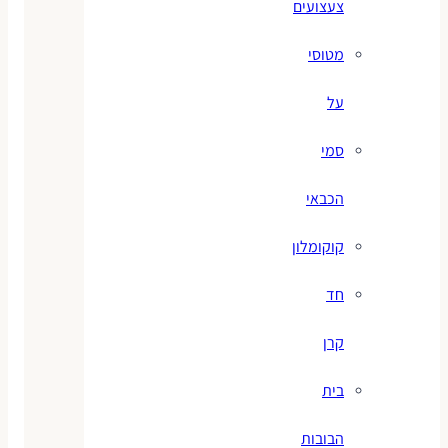
צעצועים
מטוסי
על
סמי
הכבאי
קוקומלון
חד
קרן
בית
הבובות