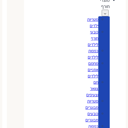
מוצרי
חורף
מטריות
ילדים
כובעי
חורף
לילדים
כפפות
לילדים
מחמם
אוזניים
לילדים
חם
צוואר
וצעיפים
מטריות
מבוגרים
כובעים
מבוגרים
כפפות