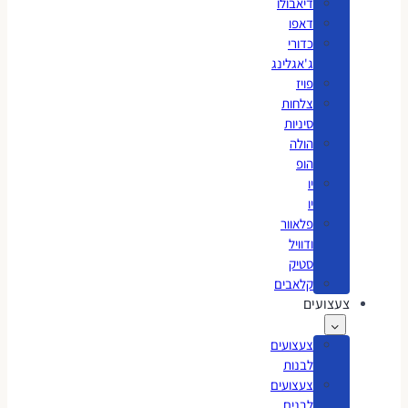
דיאבולו
דאפו
כדורי
ג'אגלינג
פויז
צלחות
סיניות
הולה
הופ
יו
יו
פלאוור
ודוויל
סטיק
קלאבים
צעצועים
צעצועים
לבנות
צעצועים
לבנים