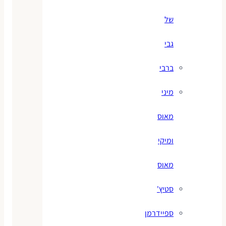
של
גבי
ברבי
מיני
מאוס
ומיקי
מאוס
סטיץ'
ספיידרמן