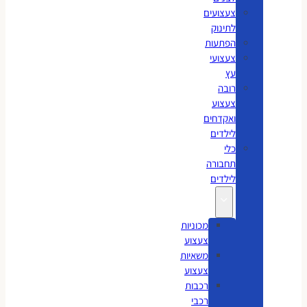
צעצועים
לתינוק
הפתעות
צעצועי
עץ
רובה
צעצוע
ואקדחים
לילדים
כלי
תחבורה
לילדים
מכוניות
צעצוע
משאיות
צעצוע
רכבות
רכבי