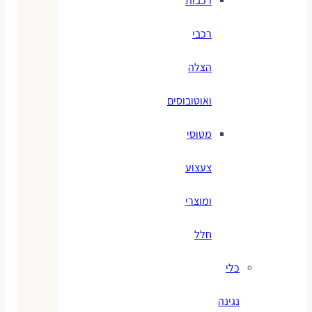
רכבות
רכבי
הצלה
ואוטובוסים
מטוסי
צעצוע
ומוצרי
חלל
כלי
נגינה