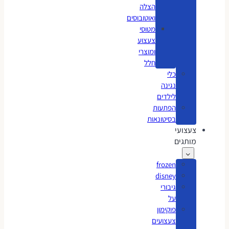
הצלה
ואוטובוסים
מטוסי
צעצוע
ומוצרי
חלל
כלי
נגינה
לילדים
הפתעות
בסיטונאות
צעצועי
מותגים
frozen
disney
גיבורי
על
פוקימון
צעצועים