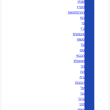
סוניק
מפרץ
ההרפתקאות
כוח
פי
ג'יי
צעצועים
מטוסי
על
סמי
הכבאי
קוקומלון
חד
קרן
בית
הבובות
של
גבי
ברבי
מיני
מאוס