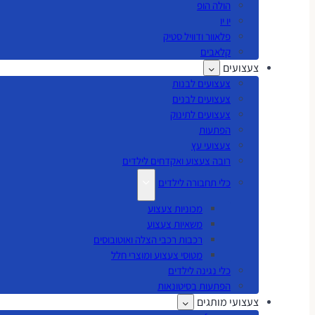
הולה הופ
יו יו
פלאוור ודוויל סטיק
קלאבים
צעצועים
צעצועים לבנות
צעצועים לבנים
צעצועים לתינוק
הפתעות
צעצועי עץ
רובה צעצוע ואקדחים לילדים
כלי תחבורה לילדים
מכוניות צעצוע
משאיות צעצוע
רכבות רכבי הצלה ואוטובוסים
מטוסי צעצוע ומוצרי חלל
כלי נגינה לילדים
הפתעות בסיטונאות
צעצועי מותגים