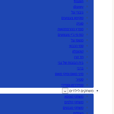
frozen
disney
גיבורי על
פוקימון צעצועים
סוניק
מפרץ ההרפתקאות
כוח פי ג'יי צעצועים
מטוסי על
סמי הכבאי
קוקומלון
חד קרן
בית הבובות של גבי
ברבי
מיני מאוס ומיקי מאוס
סטיץ'
ספיידרמן וספיידי
משחקים לילדים
משחקי קופסא
משחקי קלפים
משחקי מגנטים
פאזלים