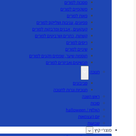
מסכות לפורים
משקפיים לפורים
פאות לפורים
פפיונים, עניבות ושלייקס לפורים
קעקועים , אבנים ומדבקות לפורים
קשתות, כתרים ושרביטים לפורים
ריסים לפורים
שיניים לפורים
תוספות שיער, שפמים וזקנים לפורים
תכשיטים ואביזרים לפורים
חנוכה
סביבונים
חנוכיות ונרות לחנוכה
ראש השנה
סוכות
האלווין / halloween
יום העצמאות
שבועות
מוצרי קיץ