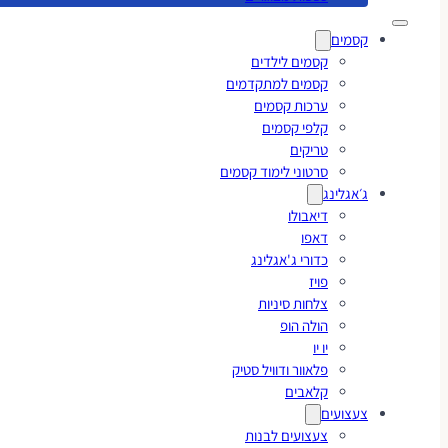
קסמים
קסמים לילדים
קסמים למתקדמים
ערכות קסמים
קלפי קסמים
טריקים
סרטוני לימוד קסמים
ג׳אגלינג
דיאבולו
דאפו
כדורי ג'אגלינג
פויז
צלחות סיניות
הולה הופ
יו יו
פלאוור ודוויל סטיק
קלאבים
צעצועים
צעצועים לבנות