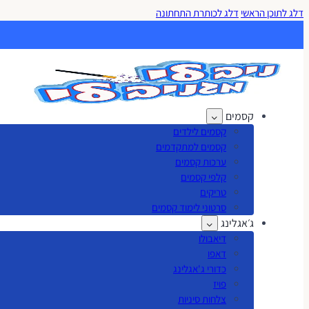
דלג לתוכן הראשי
דלג לכותרת התחתונה
קסמים
קסמים לילדים
קסמים למתקדמים
ערכות קסמים
קלפי קסמים
טריקים
סרטוני לימוד קסמים
ג׳אגלינג
דיאבולו
דאפו
כדורי ג'אגלינג
פויז
צלחות סיניות