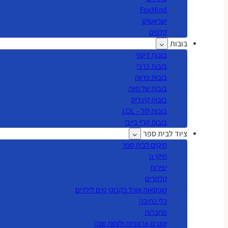
FoxMind
ישראטויס
קלפים
בובות
בובות דיסני
בובות ברבי
בובות פרווה
בובות של חיות
בובות קינדיס
בובות לול – LOL
בובות קריי בייבי
ציוד לבית ספר
תיקים לבית ספר
תיקי גן
יצירות
קלמרים
קופסאות אוכל בקבוקי מים לילדים
כלי כתיבה
מחברות
יומנים ארגוניות ולוחות שנה