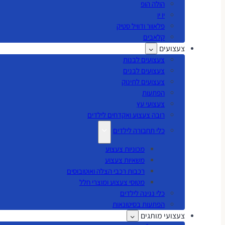
הולה הופ
יו יו
פלאוור ודוויל סטיק
קלאבים
צעצועים
צעצועים לבנות
צעצועים לבנים
צעצועים לתינוק
הפתעות
צעצועי עץ
רובה צעצוע ואקדחים לילדים
כלי תחבורה לילדים
מכוניות צעצוע
משאיות צעצוע
רכבות רכבי הצלה ואוטובוסים
מטוסי צעצוע ומוצרי חלל
כלי נגינה לילדים
הפתעות בסיטונאות
צעצועי מותגים