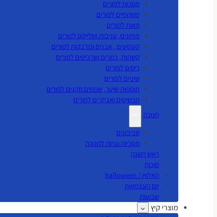
מסכות לפורים
משקפיים לפורים
פאות לפורים
פפיונים, עניבות ושלייקס לפורים
קעקועים , אבנים ומדבקות לפורים
קשתות, כתרים ושרביטים לפורים
ריסים לפורים
שיניים לפורים
תוספות שיער, שפמים וזקנים לפורים
תכשיטים ואביזרים לפורים
חנוכה
סביבונים
חנוכיות ונרות לחנוכה
ראש השנה
סוכות
האלווין / halloween
יום העצמאות
שבועות
מוצרי קיץ