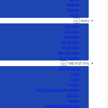
FoxMind
ישראטויס
קלפים
בובות
בובות דיסני
בובות ברבי
בובות פרווה
בובות של חיות
בובות קינדיס
בובות לול – LOL
בובות קריי בייבי
ציוד לבית ספר
תיקים לבית ספר
תיקי גן
יצירות
קלמרים
קופסאות אוכל בקבוקי מים לילדים
כלי כתיבה
מחברות
יומנים ארגוניות ולוחות שנה