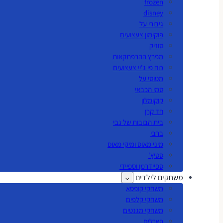
frozen
disney
גיבורי על
פוקימון צעצועים
סוניק
מפרץ ההרפתקאות
כוח פי ג'יי צעצועים
מטוסי על
סמי הכבאי
קוקומלון
חד קרן
בית הבובות של גבי
ברבי
מיני מאוס ומיקי מאוס
סטיץ'
ספיידרמן וספיידי
משחקים לילדים
משחקי קופסא
משחקי קלפים
משחקי מגנטים
פאזלים