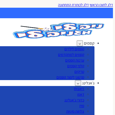
דלג לתוכן הראשי
דלג לכותרת התחתונה
קסמים
קסמים לילדים
קסמים למתקדמים
ערכות קסמים
קלפי קסמים
טריקים
סרטוני לימוד קסמים
ג׳אגלינג
דיאבולו
דאפו
כדורי ג'אגלינג
פויז
צלחות סיניות