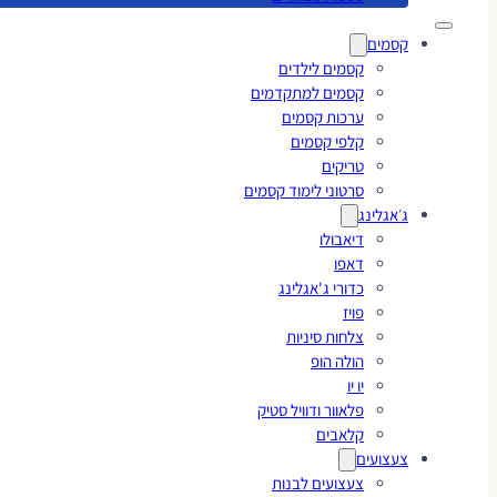
קסמים
קסמים לילדים
קסמים למתקדמים
ערכות קסמים
קלפי קסמים
טריקים
סרטוני לימוד קסמים
ג׳אגלינג
דיאבולו
דאפו
כדורי ג'אגלינג
פויז
צלחות סיניות
הולה הופ
יו יו
פלאוור ודוויל סטיק
קלאבים
צעצועים
צעצועים לבנות