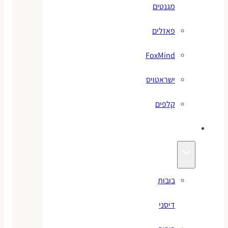
מגנטים
פאזלים
FoxMind
ישראטויס
קלפים
בובות
בובות
דיסני