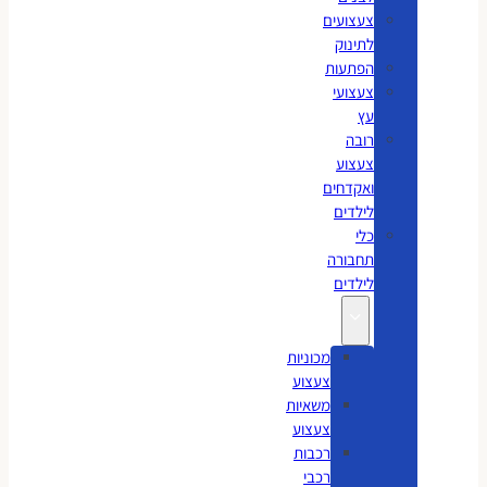
צעצועים
לתינוק
הפתעות
צעצועי
עץ
רובה
צעצוע
ואקדחים
לילדים
כלי
תחבורה
לילדים
מכוניות
צעצוע
משאיות
צעצוע
רכבות
רכבי