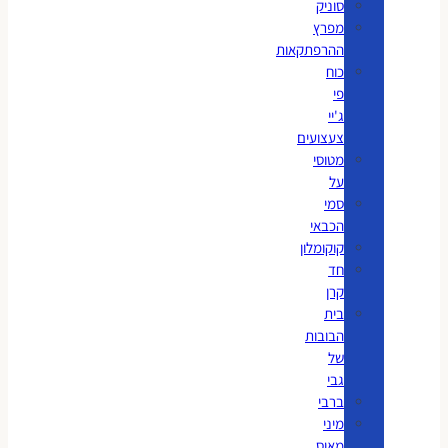
סוניק
מפרץ
ההרפתקאות
כוח
פי
ג'יי
צעצועים
מטוסי
על
סמי
הכבאי
קוקומלון
חד
קרן
בית
הבובות
של
גבי
ברבי
מיני
מאוס