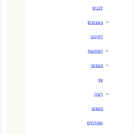
לבנים
צעצועים
לתינוק
הפתעות
צעצועי
עץ
רובה
צעצוע
ואקדחים