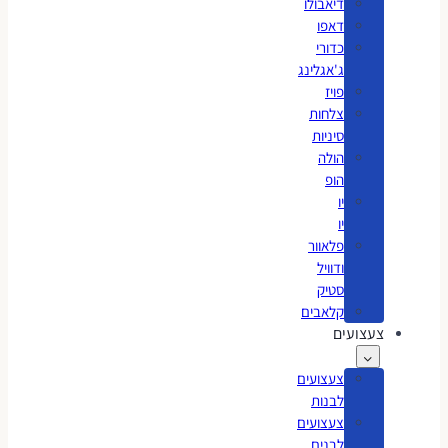
דיאבולו
דאפו
כדורי
ג'אגלינג
פויז
צלחות
סיניות
הולה
הופ
יו
יו
פלאוור
ודוויל
סטיק
קלאבים
צעצועים
צעצועים
לבנות
צעצועים
לבנים