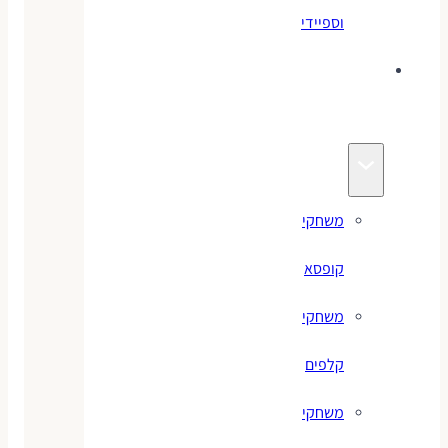
וספיידי
משחקים
לילדים
משחקי
קופסא
משחקי
קלפים
משחקי