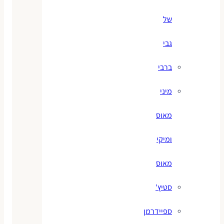
של
גבי
ברבי
מיני
מאוס
ומיקי
מאוס
סטיץ'
ספיידרמן