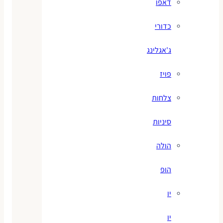
דאפו
כדורי
ג'אגלינג
פויז
צלחות
סיניות
הולה
הופ
יו
יו