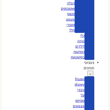
הצלה
ואוטובוסים
מטוסי
צעצוע
ומוצרי
חלל
כלי
נגינה
לילדים
הפתעות
בסיטונאות
צעצועי
מותגים
frozen
disney
גיבורי
על
פוקימון
צעצועים