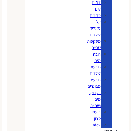
דליים
לים
כדורים
על
גלגלים
לילדים
משקפות
שחייה
רובה
מים
כובעים
לילדים
כובעים
מבוגרים
בקבוקי
מים
ושתייה
בועות
סבון
intex