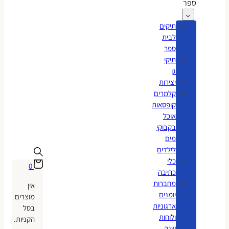
ספר
תיקים
לבית
ספר
תיקי
גן
יצירות
קלמרים
קופסאות
אוכל
בקבוקי
מים
לילדים
כלי
0
כתיבה
מחברות
אין
יומנים
מוצרים
ארגוניות
בסל
ולוחות
הקניות.
שנה