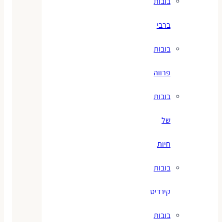
בובות
ברבי
בובות
פרווה
בובות
של
חיות
בובות
קינדיס
בובות