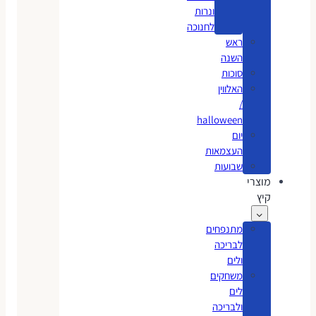
ונרות
לחנוכה
ראש
השנה
סוכות
האלווין
/
halloween
יום
העצמאות
שבועות
מוצרי
קיץ
מתנפחים
לבריכה
ולים
משחקים
לים
ולבריכה