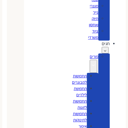
מוצרי
נייר
תיוק
ואחסון
ציוד
משרדי
חגים
פורים
תחפושות
למבוגרים
תחפושת
לילדים
תחפושות
לזוגות
תחפושות
לתינוקות
איפור