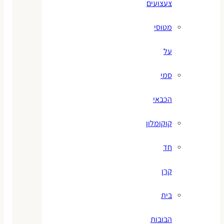
צעצועים
מטוסי
על
סמי
הכבאי
קוקומלון
חד
קרן
בית
הבובות