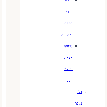
רכבות
רכבי
הצלה
ואוטובוסים
מטוסי
צעצוע
ומוצרי
חלל
כלי
נגינה