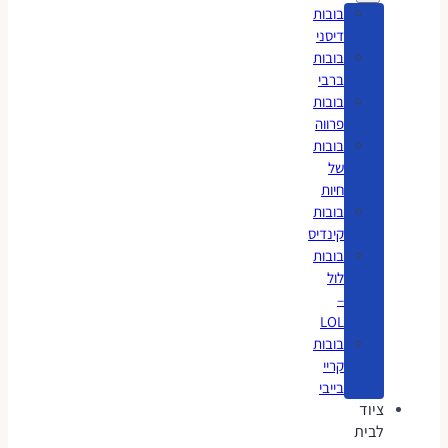
בובות
דיסני
בובות
ברבי
בובות
פרווה
בובות
של
חיות
בובות
קינדיס
בובות
לול
–
LOL
בובות
קריי
בייבי
ציוד
לבית