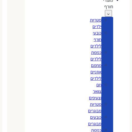
מוצרי
חורף
מטריות
ילדים
כובעי
חורף
לילדים
כפפות
לילדים
מחמם
אוזניים
לילדים
חם
צוואר
וצעיפים
מטריות
מבוגרים
כובעים
מבוגרים
כפפות