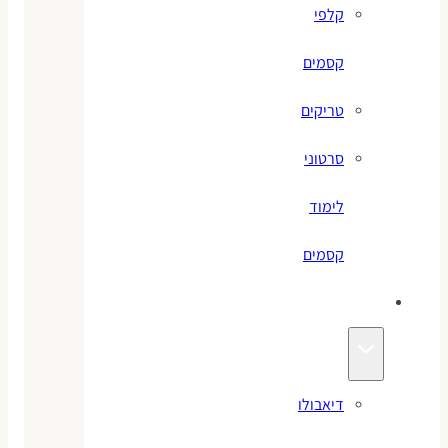
קלפי
קסמים
טריקים
סרטוני
לימוד
קסמים
ג׳אגלינג
דיאבולו