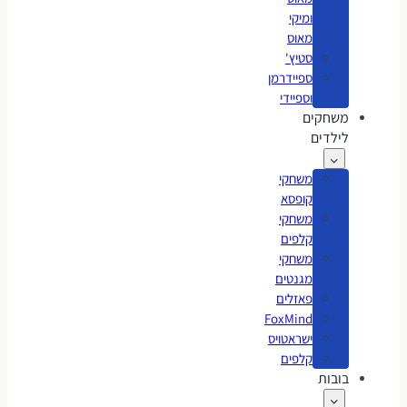
ומיקי
מאוס
סטיץ'
ספיידרמן
וספיידי
משחקים
לילדים
משחקי
קופסא
משחקי
קלפים
משחקי
מגנטים
פאזלים
FoxMind
ישראטויס
קלפים
בובות