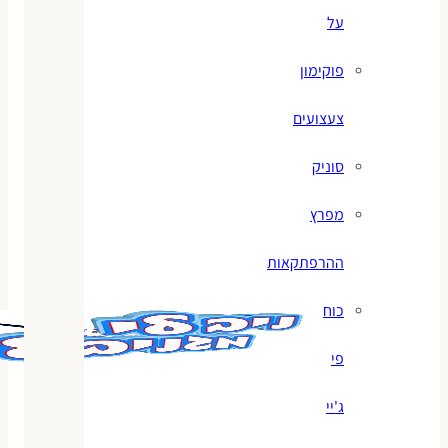
על
פוקימון
צעצועים
סוניק
מפרץ
ההרפתקאות
כוח
פי
ג'יי