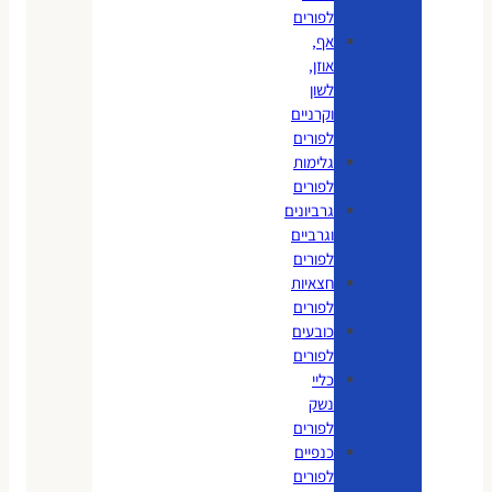
לפורים
אף,
אוזן,
לשון
וקרניים
לפורים
גלימות
לפורים
גרביונים
וגרביים
לפורים
חצאיות
לפורים
כובעים
לפורים
כליי
נשק
לפורים
כנפיים
לפורים