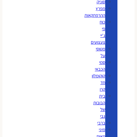
סוניק
מפרץ
ההרפתקאות
כוח
פי
ג'יי
צעצועים
מטוסי
על
סמי
הכבאי
קוקומלון
חד
קרן
בית
הבובות
של
גבי
ברבי
מיני
מאוס