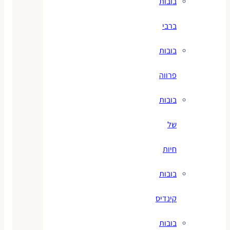
בובות
ברבי
בובות
פרווה
בובות
של
חיות
בובות
קינדיס
בובות