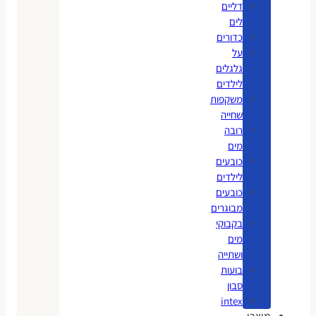
דליים
לים
כדורים
על
גלגלים
לילדים
משקפות
שחייה
רובה
מים
כובעים
לילדים
כובעים
מבוגרים
בקבוקי
מים
ושתייה
בועות
סבון
intex