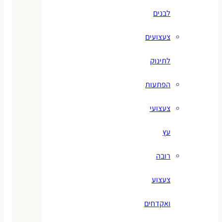
לבנים
צעצועים
לתינוק
הפתעות
צעצועי
עץ
רובה
צעצוע
ואקדחים