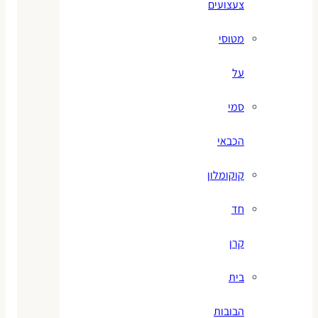
צעצועים
מטוסי
על
סמי
הכבאי
קוקומלון
חד
קרן
בית
הבובות