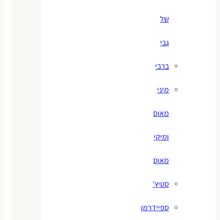
של
גבי
ברבי
מיני
מאוס
ומיקי
מאוס
סטיץ'
ספיידרמן