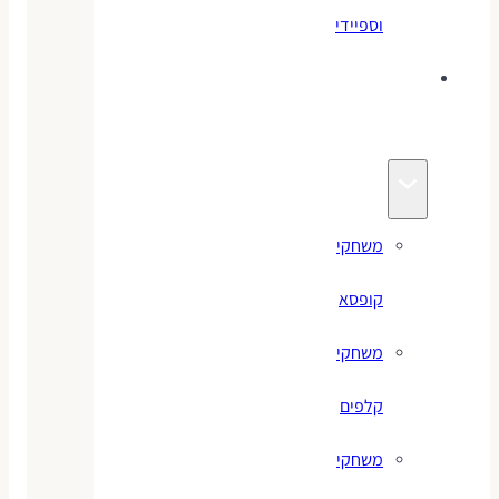
וספיידי
משחקים
לילדים
משחקי
קופסא
משחקי
קלפים
משחקי