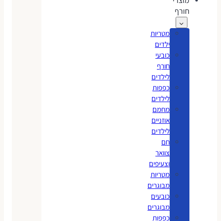
מוצרי
חורף
מטריות
ילדים
כובעי
חורף
לילדים
כפפות
לילדים
מחמם
אוזניים
לילדים
חם
צוואר
וצעיפים
מטריות
מבוגרים
כובעים
מבוגרים
כפפות