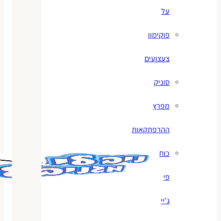
על
פוקימון
צעצועים
סוניק
מפרץ
ההרפתקאות
כוח
פי
ג'יי