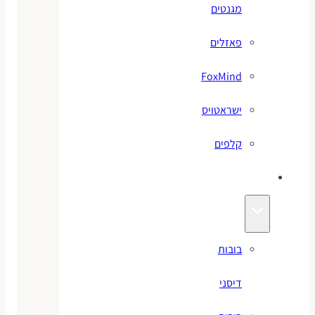
מגנטים
פאזלים
FoxMind
ישראטויס
קלפים
בובות
בובות
דיסני