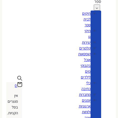
ספר
תיקים
לבית
ספר
תיקי
גן
יצירות
קלמרים
קופסאות
אוכל
בקבוקי
מים
לילדים
כלי
0
כתיבה
מחברות
אין
יומנים
מוצרים
ארגוניות
בסל
ולוחות
הקניות.
שנה