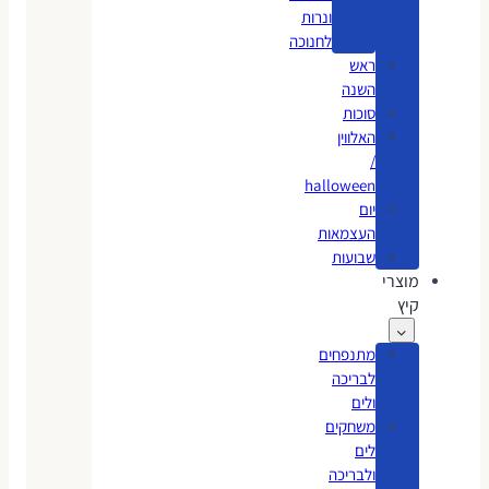
ונרות
לחנוכה
ראש
השנה
סוכות
האלווין
/
halloween
יום
העצמאות
שבועות
מוצרי
קיץ
מתנפחים
לבריכה
ולים
משחקים
לים
ולבריכה