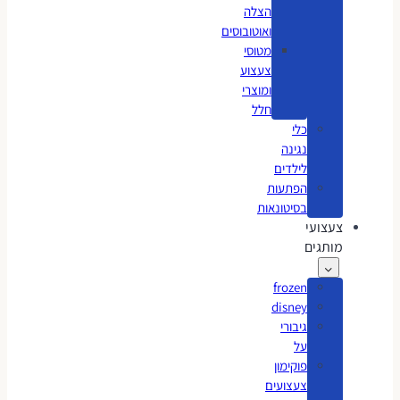
הצלה
ואוטובוסים
מטוסי
צעצוע
ומוצרי
חלל
כלי
נגינה
לילדים
הפתעות
בסיטונאות
צעצועי
מותגים
frozen
disney
גיבורי
על
פוקימון
צעצועים