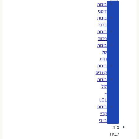
בובות
דיסני
בובות
ברבי
בובות
פרווה
בובות
של
חיות
בובות
קינדיס
בובות
לול
–
LOL
בובות
קריי
בייבי
ציוד
לבית