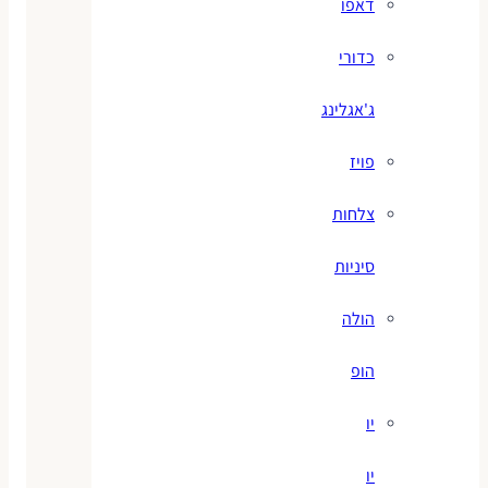
דאפו
כדורי
ג'אגלינג
פויז
צלחות
סיניות
הולה
הופ
יו
יו