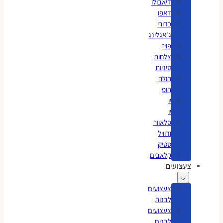
דיאבולו
דאפו
כדורי
ג'אגלינג
פויז
צלחות
סיניות
הולה
הופ
יו
יו
פלאוור
ודוויל
סטיק
קלאבים
צעצועים
צעצועים
לבנות
צעצועים
לבנים