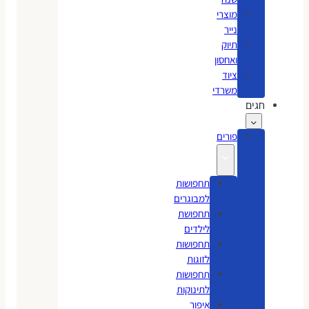
מוצרי
נייר
תיוק
ואחסון
ציוד
משרדי
חגים
פורים
תחפושות
למבוגרים
תחפושת
לילדים
תחפושות
לזוגות
תחפושות
לתינוקות
איפור