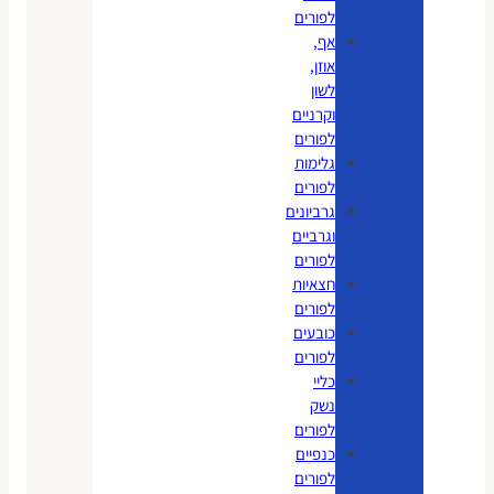
לפורים
אף,
אוזן,
לשון
וקרניים
לפורים
גלימות
לפורים
גרביונים
וגרביים
לפורים
חצאיות
לפורים
כובעים
לפורים
כליי
נשק
לפורים
כנפיים
לפורים