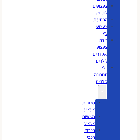
צעצועים
לתינוק
הפתעות
צעצועי
עץ
רובה
צעצוע
ואקדחים
לילדים
כלי
תחבורה
לילדים
מכוניות
צעצוע
משאיות
צעצוע
רכבות
רכבי