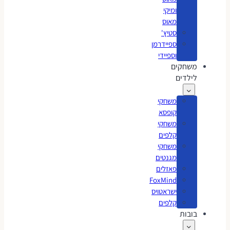
ומיקי
מאוס
סטיץ'
ספיידרמן
וספיידי
משחקים
לילדים
משחקי
קופסא
משחקי
קלפים
משחקי
מגנטים
פאזלים
FoxMind
ישראטויס
קלפים
בובות