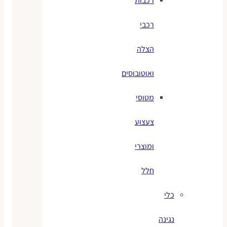
רכבות
רכבי
הצלה
ואוטובוסים
מטוסי
צעצוע
ומוצרי
חלל
כלי
נגינה