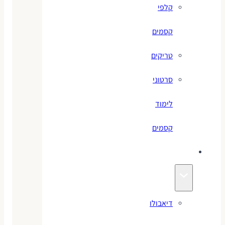
קלפי
קסמים
טריקים
סרטוני
לימוד
קסמים
ג׳אגלינג
דיאבולו