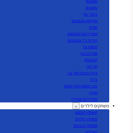
frozen
disney
גיבורי על
פוקימון צעצועים
סוניק
מפרץ ההרפתקאות
כוח פי ג'יי צעצועים
מטוסי על
סמי הכבאי
קוקומלון
חד קרן
בית הבובות של גבי
ברבי
מיני מאוס ומיקי מאוס
סטיץ'
ספיידרמן וספיידי
משחקים לילדים
משחקי קופסא
משחקי קלפים
משחקי מגנטים
פאזלים