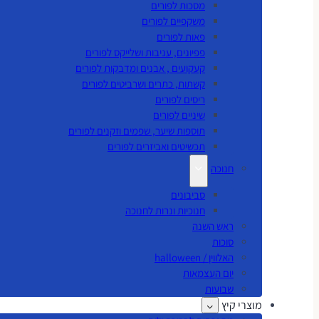
מסכות לפורים
משקפיים לפורים
פאות לפורים
פפיונים, עניבות ושלייקס לפורים
קעקועים , אבנים ומדבקות לפורים
קשתות, כתרים ושרביטים לפורים
ריסים לפורים
שיניים לפורים
תוספות שיער, שפמים וזקנים לפורים
תכשיטים ואביזרים לפורים
חנוכה
סביבונים
חנוכיות ונרות לחנוכה
ראש השנה
סוכות
האלווין / halloween
יום העצמאות
שבועות
מוצרי קיץ