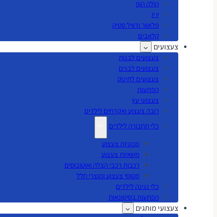
הולה הופ
יו יו
פלאוור ודוויל סטיק
קלאבים
צעצועים
צעצועים לבנות
צעצועים לבנים
צעצועים לתינוק
הפתעות
צעצועי עץ
רובה צעצוע ואקדחים לילדים
כלי תחבורה לילדים
מכוניות צעצוע
משאיות צעצוע
רכבות רכבי הצלה ואוטובוסים
מטוסי צעצוע ומוצרי חלל
כלי נגינה לילדים
הפתעות בסיטונאות
צעצועי מותגים