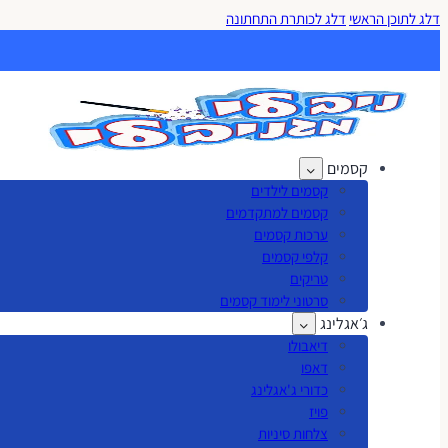
דלג לתוכן הראשי
דלג לכותרת התחתונה
קסמים
קסמים לילדים
קסמים למתקדמים
ערכות קסמים
קלפי קסמים
טריקים
סרטוני לימוד קסמים
ג׳אגלינג
דיאבולו
דאפו
כדורי ג'אגלינג
פויז
צלחות סיניות