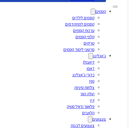
קסמים
קסמים לילדים
קסמים למתקדמים
ערכות קסמים
קלפי קסמים
טריקים
סרטוני לימוד קסמים
ג׳אגלינג
דיאבולו
דאפו
כדורי ג'אגלינג
פויז
צלחות סיניות
הולה הופ
יו יו
פלאוור ודוויל סטיק
קלאבים
צעצועים
צעצועים לבנות