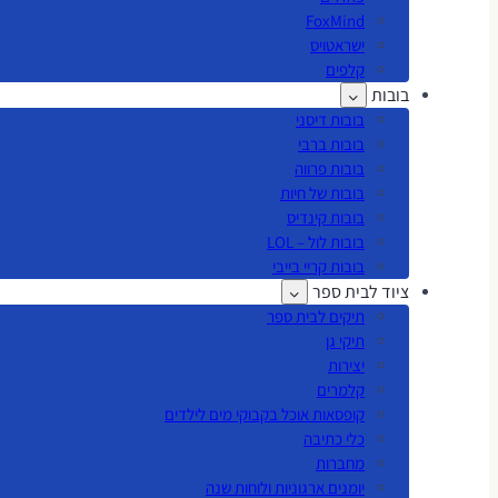
FoxMind
ישראטויס
קלפים
בובות
בובות דיסני
בובות ברבי
בובות פרווה
בובות של חיות
בובות קינדיס
בובות לול – LOL
בובות קריי בייבי
ציוד לבית ספר
תיקים לבית ספר
תיקי גן
יצירות
קלמרים
קופסאות אוכל בקבוקי מים לילדים
כלי כתיבה
מחברות
יומנים ארגוניות ולוחות שנה