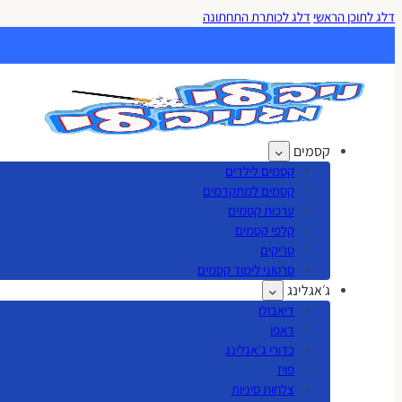
דלג לתוכן הראשי
דלג לכותרת התחתונה
קסמים
קסמים לילדים
קסמים למתקדמים
ערכות קסמים
קלפי קסמים
טריקים
סרטוני לימוד קסמים
ג׳אגלינג
דיאבולו
דאפו
כדורי ג'אגלינג
פויז
צלחות סיניות