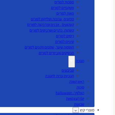
מסכות לפורים
משקפיים לפורים
פאות לפורים
פפיונים, עניבות ושלייקס לפורים
קעקועים , אבנים ומדבקות לפורים
קשתות, כתרים ושרביטים לפורים
ריסים לפורים
שיניים לפורים
תוספות שיער, שפמים וזקנים לפורים
תכשיטים ואביזרים לפורים
חנוכה
סביבונים
חנוכיות ונרות לחנוכה
ראש השנה
סוכות
האלווין / halloween
יום העצמאות
שבועות
מוצרי קיץ