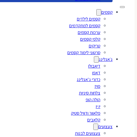
קסמים
קסמים לילדים
קסמים למתקדמים
ערכות קסמים
קלפי קסמים
טריקים
סרטוני לימוד קסמים
ג׳אגלינג
דיאבולו
דאפו
כדורי ג'אגלינג
פויז
צלחות סיניות
הולה הופ
יו יו
פלאוור ודוויל סטיק
קלאבים
צעצועים
צעצועים לבנות