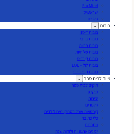
FoxMind
ישראטויס
קלפים
בובות
בובות דיסני
בובות ברבי
בובות פרווה
בובות של חיות
בובות קינדיס
בובות לול – LOL
בובות קריי בייבי
ציוד לבית ספר
תיקים לבית ספר
תיקי גן
יצירות
קלמרים
קופסאות אוכל בקבוקי מים לילדים
כלי כתיבה
מחברות
יומנים ארגוניות ולוחות שנה