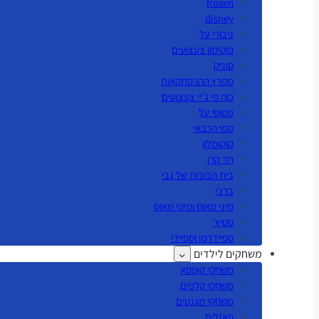
frozen
disney
גיבורי על
פוקימון צעצועים
סוניק
מפרץ ההרפתקאות
כוח פי ג'יי צעצועים
מטוסי על
סמי הכבאי
קוקומלון
חד קרן
בית הבובות של גבי
ברבי
מיני מאוס ומיקי מאוס
סטיץ'
ספיידרמן וספיידי
משחקים לילדים
משחקי קופסא
משחקי קלפים
משחקי מגנטים
פאזלים