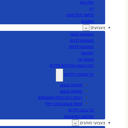
הולה הופ
יו יו
פלאוור ודוויל סטיק
קלאבים
צעצועים
צעצועים לבנות
צעצועים לבנים
צעצועים לתינוק
הפתעות
צעצועי עץ
רובה צעצוע ואקדחים לילדים
כלי תחבורה לילדים
מכוניות צעצוע
משאיות צעצוע
רכבות רכבי הצלה ואוטובוסים
מטוסי צעצוע ומוצרי חלל
כלי נגינה לילדים
הפתעות בסיטונאות
צעצועי מותגים