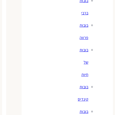
בובות
ברבי
בובות
פרווה
בובות
של
חיות
בובות
קינדיס
בובות