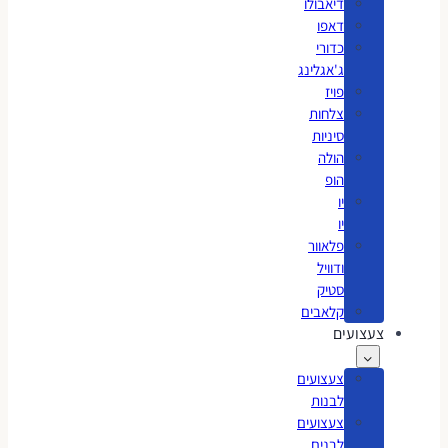
דיאבולו
דאפו
כדורי
ג'אגלינג
פויז
צלחות
סיניות
הולה
הופ
יו
יו
פלאוור
ודוויל
סטיק
קלאבים
צעצועים
צעצועים
לבנות
צעצועים
לבנים