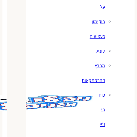
על
פוקימון
צעצועים
סוניק
מפרץ
ההרפתקאות
כוח
פי
ג'יי