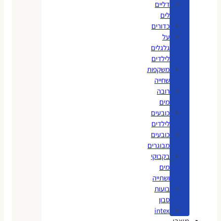
דליים
לים
כדורים
על
גלגלים
לילדים
משקפות
שחייה
רובה
מים
כובעים
לילדים
כובעים
מבוגרים
בקבוקי
מים
ושתייה
בועות
סבון
intex