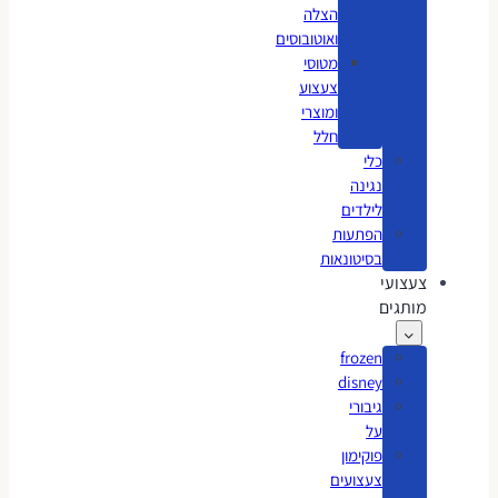
הצלה
ואוטובוסים
מטוסי
צעצוע
ומוצרי
חלל
כלי
נגינה
לילדים
הפתעות
בסיטונאות
צעצועי
מותגים
frozen
disney
גיבורי
על
פוקימון
צעצועים