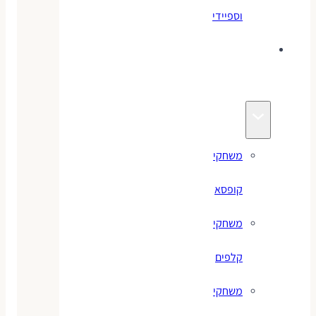
וספיידי
משחקים
לילדים
משחקי
קופסא
משחקי
קלפים
משחקי