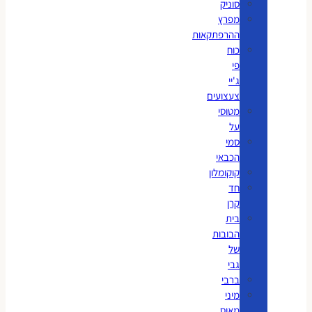
סוניק
מפרץ
ההרפתקאות
כוח
פי
ג'יי
צעצועים
מטוסי
על
סמי
הכבאי
קוקומלון
חד
קרן
בית
הבובות
של
גבי
ברבי
מיני
מאוס