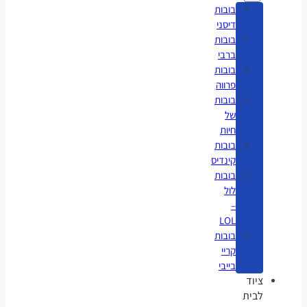
בובות
דיסני
בובות
ברבי
בובות
פרווה
בובות
של
חיות
בובות
קינדיס
בובות
לול
–
LOL
בובות
קריי
בייבי
ציוד
לבית