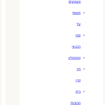
צעצועים
מטוסי
על
סמי
הכבאי
קוקומלון
חד
קרן
בית
הבובות