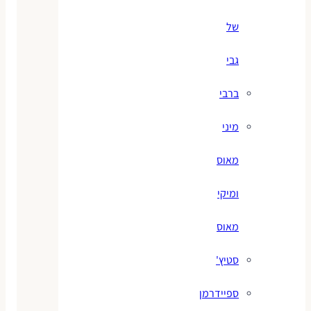
של
גבי
ברבי
מיני
מאוס
ומיקי
מאוס
סטיץ'
ספיידרמן