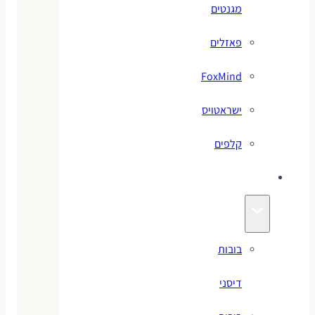
מגנטים
פאזלים
FoxMind
ישראטויס
קלפים
בובות
בובות
דיסני