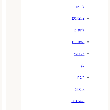
לבנים
צעצועים
לתינוק
הפתעות
צעצועי
עץ
רובה
צעצוע
ואקדחים