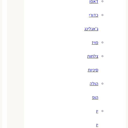
דאפו
כדורי
ג'אגלינג
פויז
צלחות
סיניות
הולה
הופ
יו
יו