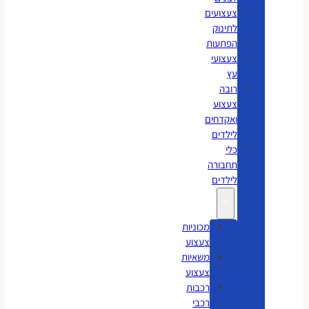
צעצועים
לתינוק
הפתעות
צעצועי
עץ
רובה
צעצוע
ואקדחים
לילדים
כלי
תחבורה
לילדים
מכוניות
צעצוע
משאיות
צעצוע
רכבות
רכבי