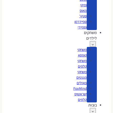
ומיקי
מאוס
סטיץ'
ספיידרמן
וספיידי
משחקים
לילדים
משחקי
קופסא
משחקי
קלפים
משחקי
מגנטים
פאזלים
FoxMind
ישראטויס
קלפים
בובות