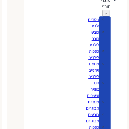
מוצרי
חורף
מטריות
ילדים
כובעי
חורף
לילדים
כפפות
לילדים
מחמם
אוזניים
לילדים
חם
צוואר
וצעיפים
מטריות
מבוגרים
כובעים
מבוגרים
כפפות