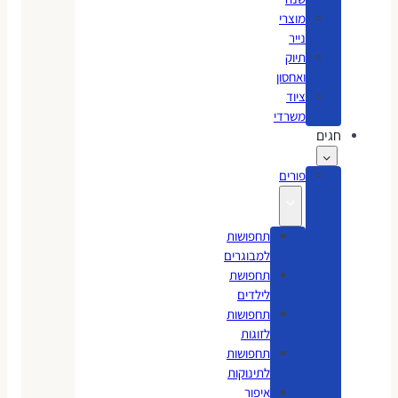
מוצרי
נייר
תיוק
ואחסון
ציוד
משרדי
חגים
פורים
תחפושות
למבוגרים
תחפושת
לילדים
תחפושות
לזוגות
תחפושות
לתינוקות
איפור