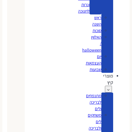
ונרות
לחנוכה
ראש
השנה
סוכות
האלווין
/
halloween
יום
העצמאות
שבועות
מוצרי
קיץ
מתנפחים
לבריכה
ולים
משחקים
לים
ולבריכה