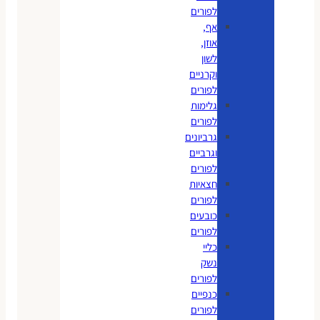
לפורים
אף,
אוזן,
לשון
וקרניים
לפורים
גלימות
לפורים
גרביונים
וגרביים
לפורים
חצאיות
לפורים
כובעים
לפורים
כליי
נשק
לפורים
כנפיים
לפורים