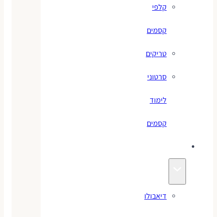
קלפי
קסמים
טריקים
סרטוני
לימוד
קסמים
ג׳אגלינג
דיאבולו