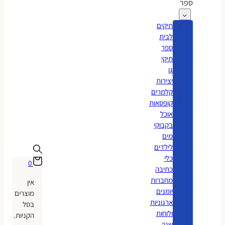
ספר
תיקים
לבית
ספר
תיקי
גן
יצירות
קלמרים
קופסאות
אוכל
בקבוקי
מים
לילדים
כלי
0
כתיבה
מחברות
אין
יומנים
מוצרים
ארגוניות
בסל
ולוחות
הקניות.
שנה