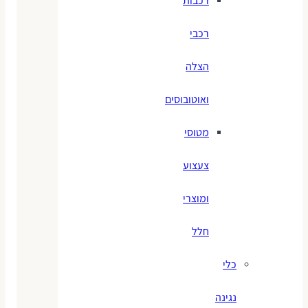
רכבות
רכבי
הצלה
ואוטובוסים
מטוסי
צעצוע
ומוצרי
חלל
כלי
נגינה