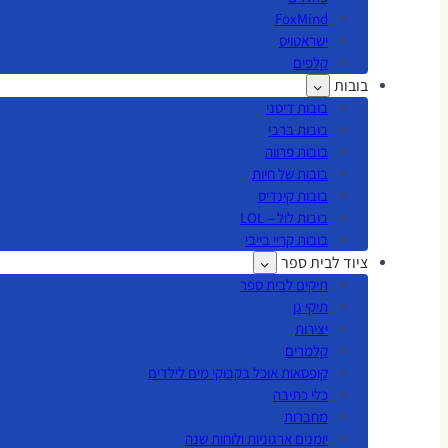
FoxMind
ישראטויס
קלפים
בובות
בובות דיסני
בובות ברבי
בובות פרווה
בובות של חיות
בובות קינדיס
בובות לול – LOL
בובות קריי בייבי
ציוד לבית ספר
תיקים לבית ספר
תיקי גן
יצירות
קלמרים
קופסאות אוכל בקבוקי מים לילדים
כלי כתיבה
מחברות
יומנים ארגוניות ולוחות שנה