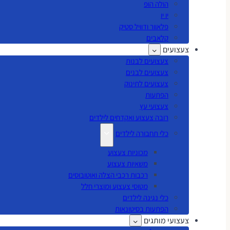
הולה הופ
יו יו
פלאוור ודוויל סטיק
קלאבים
צעצועים
צעצועים לבנות
צעצועים לבנים
צעצועים לתינוק
הפתעות
צעצועי עץ
רובה צעצוע ואקדחים לילדים
כלי תחבורה לילדים
מכוניות צעצוע
משאיות צעצוע
רכבות רכבי הצלה ואוטובוסים
מטוסי צעצוע ומוצרי חלל
כלי נגינה לילדים
הפתעות בסיטונאות
צעצועי מותגים