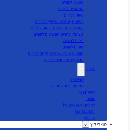
מסכות לפורים
משקפיים לפורים
פאות לפורים
פפיונים, עניבות ושלייקס לפורים
קעקועים , אבנים ומדבקות לפורים
קשתות, כתרים ושרביטים לפורים
ריסים לפורים
שיניים לפורים
תוספות שיער, שפמים וזקנים לפורים
תכשיטים ואביזרים לפורים
חנוכה
סביבונים
חנוכיות ונרות לחנוכה
ראש השנה
סוכות
האלווין / halloween
יום העצמאות
שבועות
מוצרי קיץ