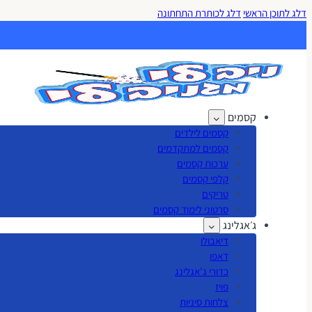
דלג לתוכן הראשי
דלג לכותרת התחתונה
קסמים
קסמים לילדים
קסמים למתקדמים
ערכות קסמים
קלפי קסמים
טריקים
סרטוני לימוד קסמים
ג׳אגלינג
דיאבולו
דאפו
כדורי ג'אגלינג
פויז
צלחות סיניות