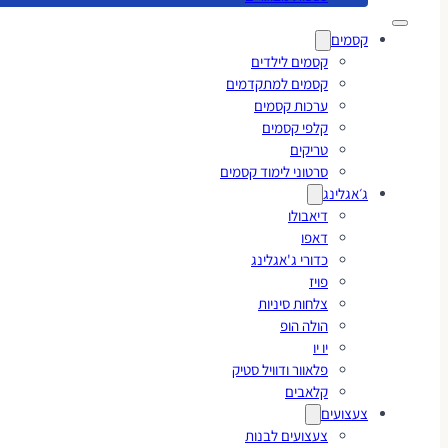
קסמים
קסמים לילדים
קסמים למתקדמים
ערכות קסמים
קלפי קסמים
טריקים
סרטוני לימוד קסמים
ג׳אגלינג
דיאבולו
דאפו
כדורי ג'אגלינג
פויז
צלחות סיניות
הולה הופ
יו יו
פלאוור ודוויל סטיק
קלאבים
צעצועים
צעצועים לבנות