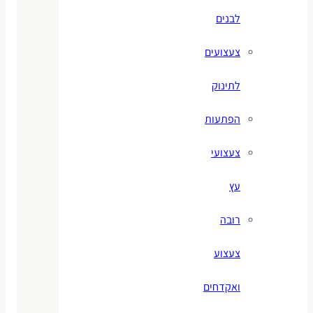
לבנים
צעצועים
לתינוק
הפתעות
צעצועי
עץ
רובה
צעצוע
ואקדחים