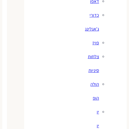
דאפו
כדורי
ג'אגלינג
פויז
צלחות
סיניות
הולה
הופ
יו
יו