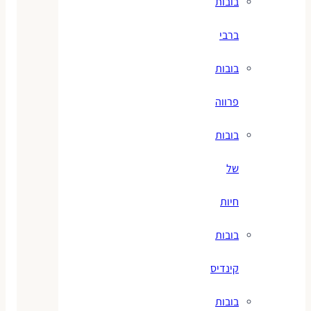
בובות
ברבי
בובות
פרווה
בובות
של
חיות
בובות
קינדיס
בובות