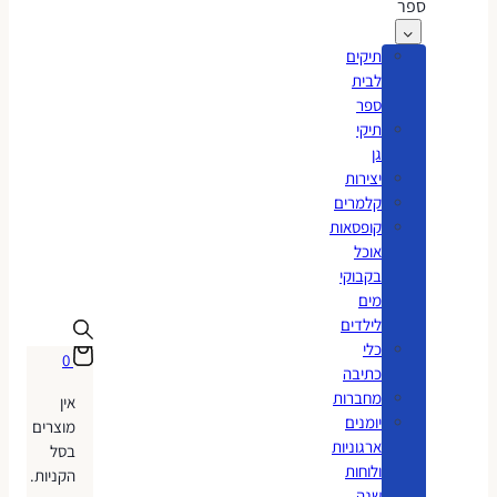
ספר
תיקים
לבית
ספר
תיקי
גן
יצירות
קלמרים
קופסאות
אוכל
בקבוקי
מים
לילדים
כלי
0
כתיבה
מחברות
אין
יומנים
מוצרים
ארגוניות
בסל
ולוחות
הקניות.
שנה