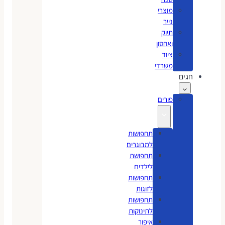
מוצרי
נייר
תיוק
ואחסון
ציוד
משרדי
חגים
פורים
תחפושות
למבוגרים
תחפושת
לילדים
תחפושות
לזוגות
תחפושות
לתינוקות
איפור