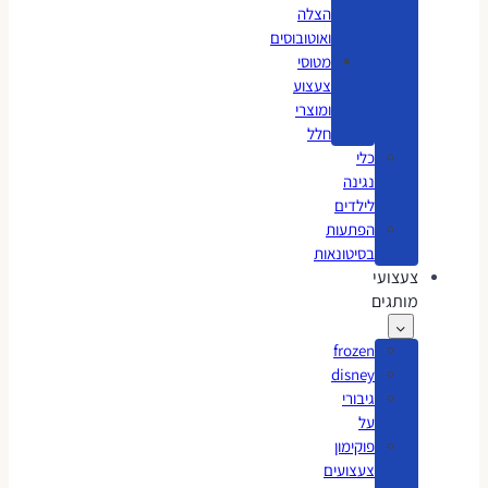
הצלה
ואוטובוסים
מטוסי
צעצוע
ומוצרי
חלל
כלי
נגינה
לילדים
הפתעות
בסיטונאות
צעצועי
מותגים
frozen
disney
גיבורי
על
פוקימון
צעצועים