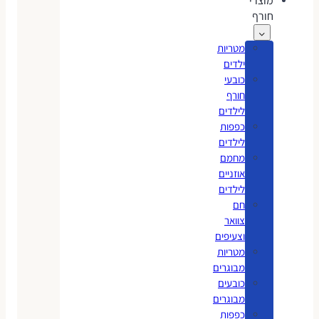
מוצרי
חורף
מטריות
ילדים
כובעי
חורף
לילדים
כפפות
לילדים
מחמם
אוזניים
לילדים
חם
צוואר
וצעיפים
מטריות
מבוגרים
כובעים
מבוגרים
כפפות