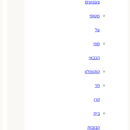
צעצועים
מטוסי
על
סמי
הכבאי
קוקומלון
חד
קרן
בית
הבובות