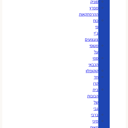
סוניק
מפרץ
ההרפתקאות
כוח
פי
ג'יי
צעצועים
מטוסי
על
סמי
הכבאי
קוקומלון
חד
קרן
בית
הבובות
של
גבי
ברבי
מיני
מאוס