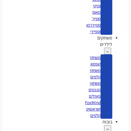
ומיקי
מאוס
סטיץ'
ספיידרמן
וספיידי
משחקים
לילדים
משחקי
קופסא
משחקי
קלפים
משחקי
מגנטים
פאזלים
FoxMind
ישראטויס
קלפים
בובות