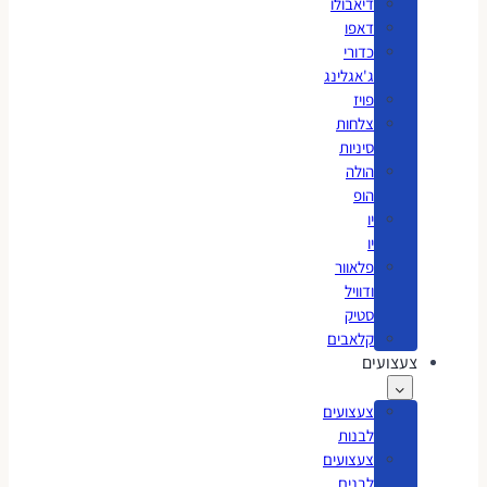
דיאבולו
דאפו
כדורי
ג'אגלינג
פויז
צלחות
סיניות
הולה
הופ
יו
יו
פלאוור
ודוויל
סטיק
קלאבים
צעצועים
צעצועים
לבנות
צעצועים
לבנים