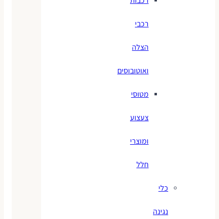
רכבות
רכבי
הצלה
ואוטובוסים
מטוסי
צעצוע
ומוצרי
חלל
כלי
נגינה