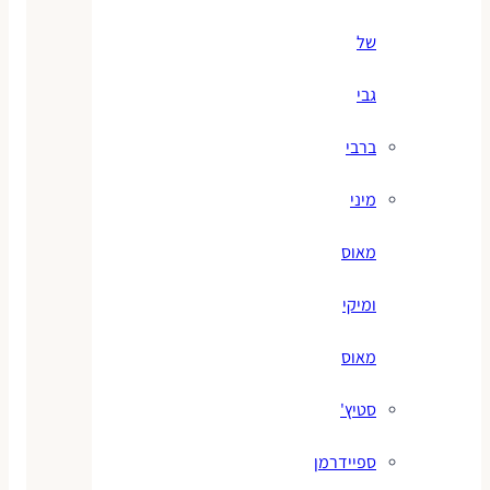
של
גבי
ברבי
מיני
מאוס
ומיקי
מאוס
סטיץ'
ספיידרמן