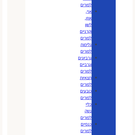
לפורים
אף,
אוזן,
לשון
וקרניים
לפורים
גלימות
לפורים
גרביונים
וגרביים
לפורים
חצאיות
לפורים
כובעים
לפורים
כליי
נשק
לפורים
כנפיים
לפורים