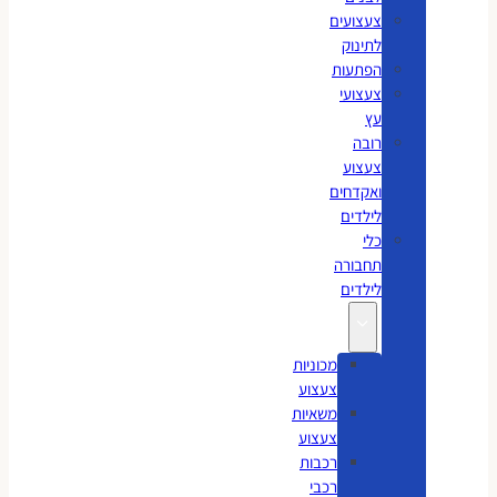
צעצועים
לתינוק
הפתעות
צעצועי
עץ
רובה
צעצוע
ואקדחים
לילדים
כלי
תחבורה
לילדים
מכוניות
צעצוע
משאיות
צעצוע
רכבות
רכבי