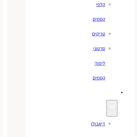
קלפי
קסמים
טריקים
סרטוני
לימוד
קסמים
ג׳אגלינג
דיאבולו