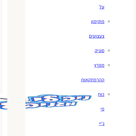
על
פוקימון
צעצועים
סוניק
מפרץ
ההרפתקאות
כוח
פי
ג'יי