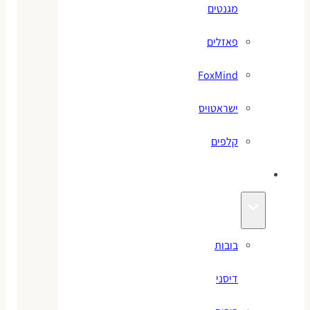
מגנטים
פאזלים
FoxMind
ישראטויס
קלפים
בובות
בובות
דיסני