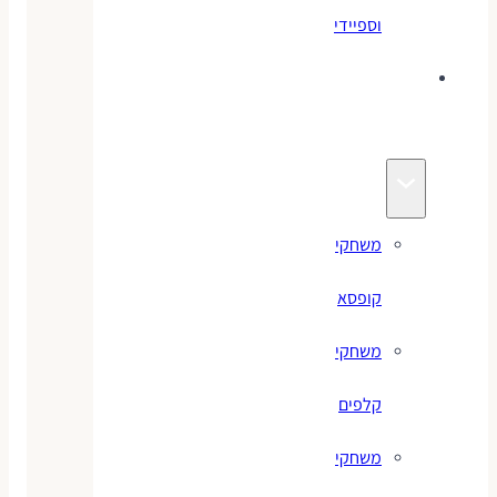
וספיידי
משחקים
לילדים
משחקי
קופסא
משחקי
קלפים
משחקי