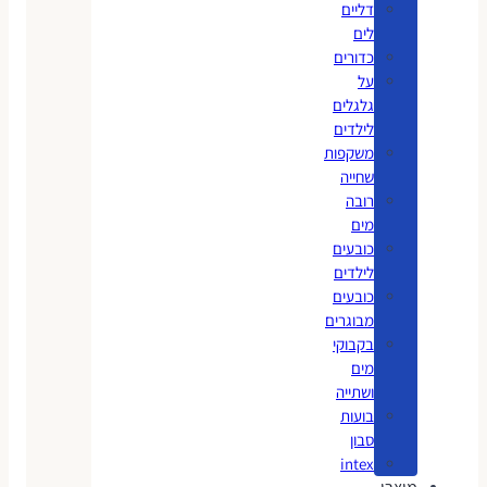
דליים
לים
כדורים
על
גלגלים
לילדים
משקפות
שחייה
רובה
מים
כובעים
לילדים
כובעים
מבוגרים
בקבוקי
מים
ושתייה
בועות
סבון
intex