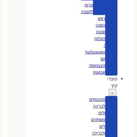
ונרות
לחנוכה
ראש
השנה
סוכות
האלווין
/
halloween
יום
העצמאות
שבועות
מוצרי
קיץ
מתנפחים
לבריכה
ולים
משחקים
לים
ולבריכה