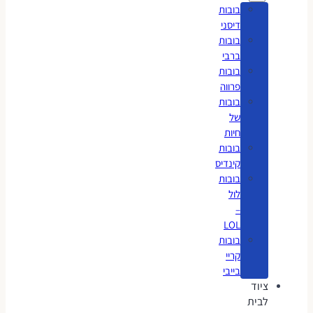
בובות
דיסני
בובות
ברבי
בובות
פרווה
בובות
של
חיות
בובות
קינדיס
בובות
לול
–
LOL
בובות
קריי
בייבי
ציוד
לבית