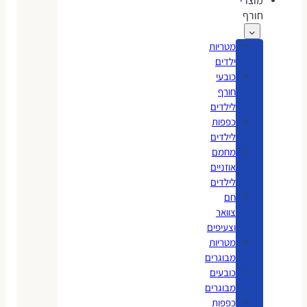
מוצרי
חורף
מטריות
ילדים
כובעי
חורף
לילדים
כפפות
לילדים
מחמם
אוזניים
לילדים
חם
צוואר
וצעיפים
מטריות
מבוגרים
כובעים
מבוגרים
כפפות