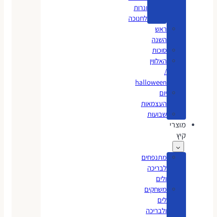
ונרות
לחנוכה
ראש
השנה
סוכות
האלווין
/
halloween
יום
העצמאות
שבועות
מוצרי
קיץ
מתנפחים
לבריכה
ולים
משחקים
לים
ולבריכה