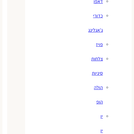
דאפו
כדורי
ג'אגלינג
פויז
צלחות
סיניות
הולה
הופ
יו
יו