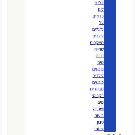
דליים
לים
כדורים
על
גלגלים
לילדים
משקפות
שחייה
רובה
מים
כובעים
לילדים
כובעים
מבוגרים
בקבוקי
מים
ושתייה
בועות
סבון
intex