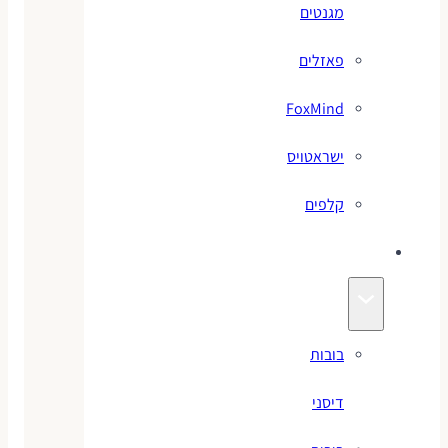
מגנטים
פאזלים
FoxMind
ישראטויס
קלפים
בובות
בובות
דיסני