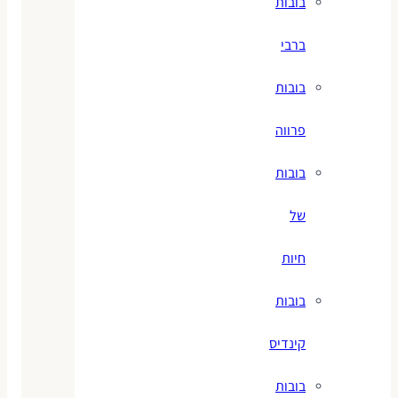
בובות
ברבי
בובות
פרווה
בובות
של
חיות
בובות
קינדיס
בובות