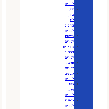
לפורים
אף,
אוזן,
לשון
וקרניים
לפורים
גלימות
לפורים
גרביונים
וגרביים
לפורים
חצאיות
לפורים
כובעים
לפורים
כליי
נשק
לפורים
כנפיים
לפורים