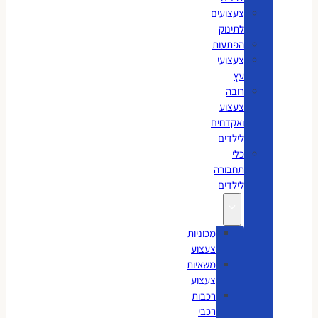
צעצועים
לתינוק
הפתעות
צעצועי
עץ
רובה
צעצוע
ואקדחים
לילדים
כלי
תחבורה
לילדים
מכוניות
צעצוע
משאיות
צעצוע
רכבות
רכבי