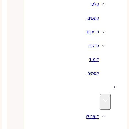
קלפי
קסמים
טריקים
סרטוני
לימוד
קסמים
ג׳אגלינג
דיאבולו