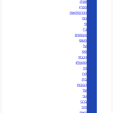
סוניק
מפרץ
ההרפתקאות
כוח
פי
ג'יי
צעצועים
מטוסי
על
סמי
הכבאי
קוקומלון
חד
קרן
בית
הבובות
של
גבי
ברבי
מיני
מאוס