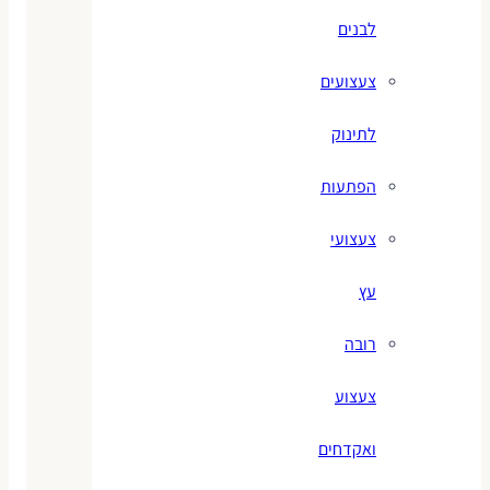
לבנים
צעצועים
לתינוק
הפתעות
צעצועי
עץ
רובה
צעצוע
ואקדחים