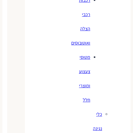
רכבות
רכבי
הצלה
ואוטובוסים
מטוסי
צעצוע
ומוצרי
חלל
כלי
נגינה