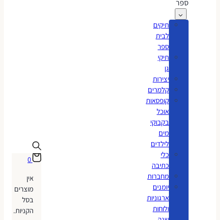
ספר
תיקים
לבית
ספר
תיקי
גן
יצירות
קלמרים
קופסאות
אוכל
בקבוקי
מים
לילדים
כלי
0
כתיבה
מחברות
אין
יומנים
מוצרים
ארגוניות
בסל
ולוחות
הקניות.
שנה