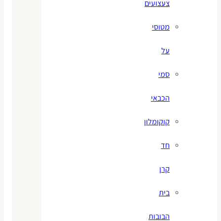
צעצועים
מטוסי
על
סמי
הכבאי
קוקומלון
חד
קרן
בית
הבובות