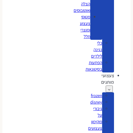
הצלה
ואוטובוסים
מטוסי
צעצוע
ומוצרי
חלל
כלי
נגינה
לילדים
הפתעות
בסיטונאות
צעצועי
מותגים
frozen
disney
גיבורי
על
פוקימון
צעצועים