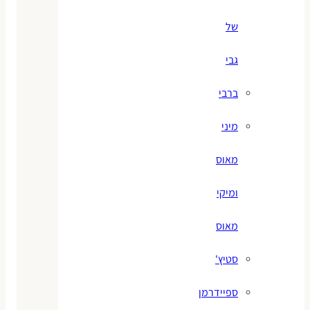
של
גבי
ברבי
מיני
מאוס
ומיקי
מאוס
סטיץ'
ספיידרמן