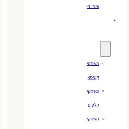
וספיידי
משחקים
לילדים
משחקי
קופסא
משחקי
קלפים
משחקי