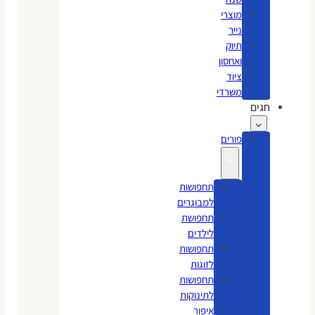
מוצרי
נייר
תיוק
ואחסון
ציוד
משרדי
חגים
פורים
תחפושות
למבוגרים
תחפושת
לילדים
תחפושות
לזוגות
תחפושות
לתינוקות
איפור