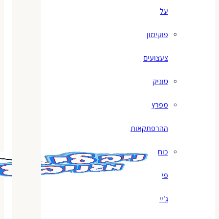
על
פוקימון
צעצועים
סוניק
מפרץ
ההרפתקאות
כוח
פי
ג'יי