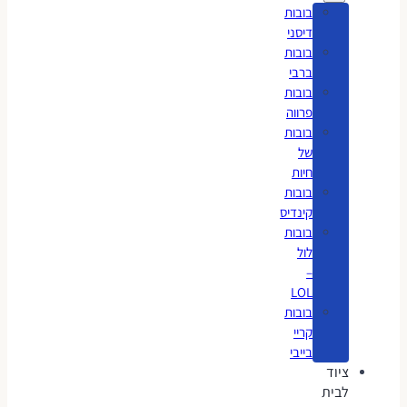
בובות
דיסני
בובות
ברבי
בובות
פרווה
בובות
של
חיות
בובות
קינדיס
בובות
לול
–
LOL
בובות
קריי
בייבי
ציוד
לבית