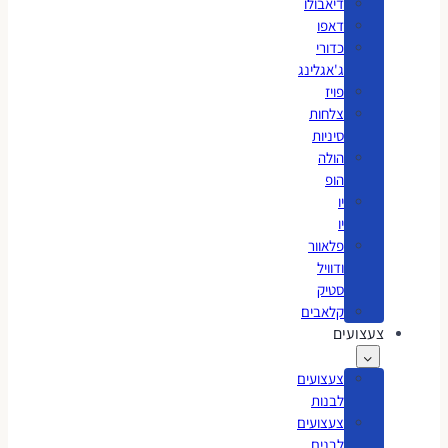
דיאבולו
דאפו
כדורי
ג'אגלינג
פויז
צלחות
סיניות
הולה
הופ
יו
יו
פלאוור
ודוויל
סטיק
קלאבים
צעצועים
צעצועים
לבנות
צעצועים
לבנים