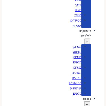
ומיקי
מאוס
סטיץ'
ספיידרמן
וספיידי
משחקים
לילדים
משחקי
קופסא
משחקי
קלפים
משחקי
מגנטים
פאזלים
FoxMind
ישראטויס
קלפים
בובות