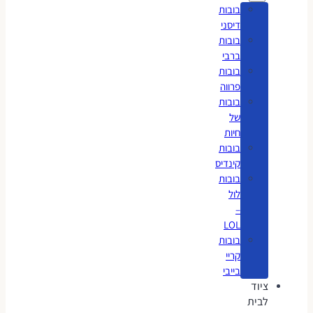
בובות
דיסני
בובות
ברבי
בובות
פרווה
בובות
של
חיות
בובות
קינדיס
בובות
לול
–
LOL
בובות
קריי
בייבי
ציוד
לבית