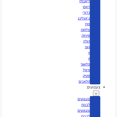
דיאבולו
דאפו
כדורי
ג'אגלינג
פויז
צלחות
סיניות
הולה
הופ
יו
יו
פלאוור
ודוויל
סטיק
קלאבים
צעצועים
צעצועים
לבנות
צעצועים
לבנים