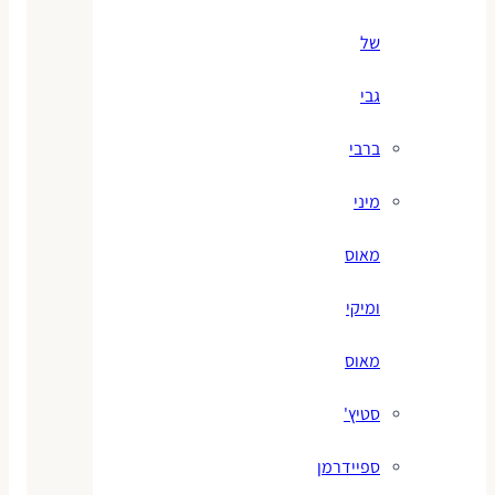
של
גבי
ברבי
מיני
מאוס
ומיקי
מאוס
סטיץ'
ספיידרמן