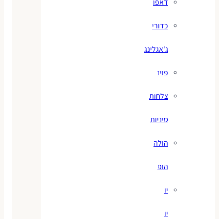
דאפו
כדורי
ג'אגלינג
פויז
צלחות
סיניות
הולה
הופ
יו
יו