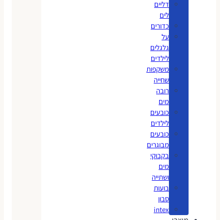
דליים
לים
כדורים
על
גלגלים
לילדים
משקפות
שחייה
רובה
מים
כובעים
לילדים
כובעים
מבוגרים
בקבוקי
מים
ושתייה
בועות
סבון
intex