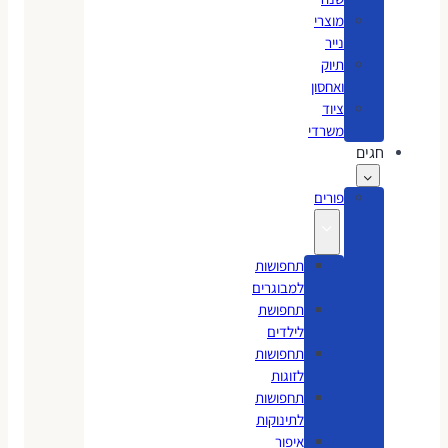
מוצרי
נייר
תיוק
ואחסון
ציוד
משרדי
חגים
פורים
תחפושות
למבוגרים
תחפושת
לילדים
תחפושות
לזוגות
תחפושות
לתינוקות
איפור