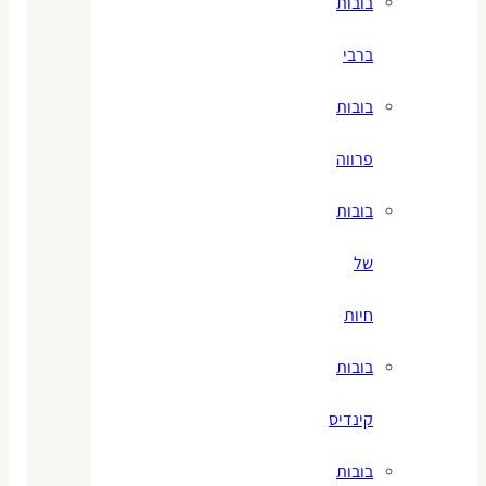
בובות
ברבי
בובות
פרווה
בובות
של
חיות
בובות
קינדיס
בובות