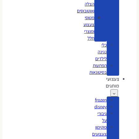
הצלה
ואוטובוסים
מטוסי
צעצוע
ומוצרי
חלל
כלי
נגינה
לילדים
הפתעות
בסיטונאות
צעצועי
מותגים
frozen
disney
גיבורי
על
פוקימון
צעצועים