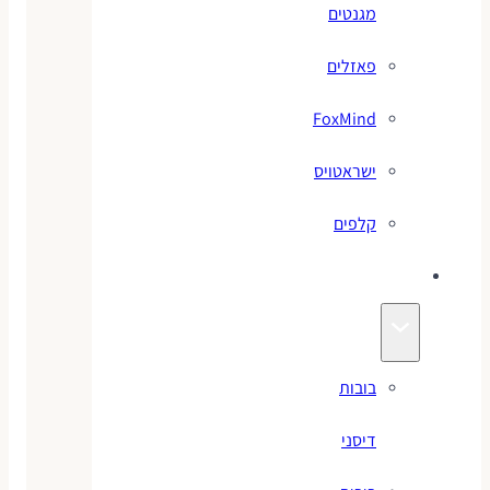
מגנטים
פאזלים
FoxMind
ישראטויס
קלפים
בובות
בובות
דיסני