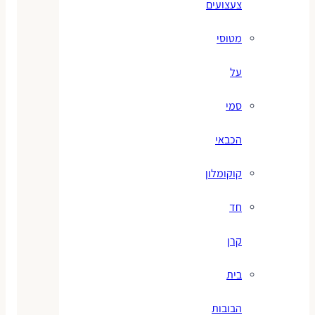
צעצועים
מטוסי
על
סמי
הכבאי
קוקומלון
חד
קרן
בית
הבובות