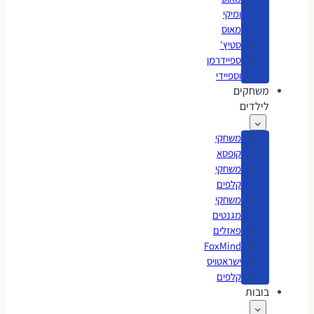
ומיקי
מאוס
סטיץ'
ספיידרמן
וספיידי
משחקים
לילדים
משחקי
קופסא
משחקי
קלפים
משחקי
מגנטים
פאזלים
FoxMind
ישראטויס
קלפים
בובות