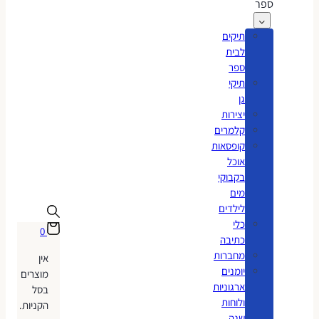
ספר
תיקים
לבית
ספר
תיקי
גן
יצירות
קלמרים
קופסאות
אוכל
בקבוקי
מים
לילדים
כלי
0
כתיבה
מחברות
אין
יומנים
מוצרים
ארגוניות
בסל
ולוחות
הקניות.
שנה