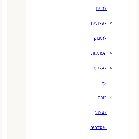
לבנים
צעצועים
לתינוק
הפתעות
צעצועי
עץ
רובה
צעצוע
ואקדחים