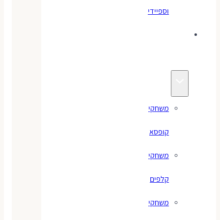
וספיידי
משחקים
לילדים
משחקי
קופסא
משחקי
קלפים
משחקי