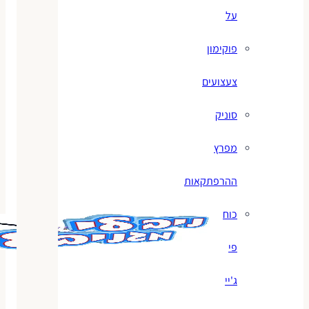
על
פוקימון
צעצועים
סוניק
מפרץ
ההרפתקאות
כוח
פי
ג'יי