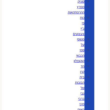
סוניק
מפרץ
ההרפתקאות
כוח
פי
ג'יי
צעצועים
מטוסי
על
סמי
הכבאי
קוקומלון
חד
קרן
בית
הבובות
של
גבי
ברבי
מיני
מאוס