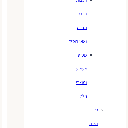
רכבות
רכבי
הצלה
ואוטובוסים
מטוסי
צעצוע
ומוצרי
חלל
כלי
נגינה