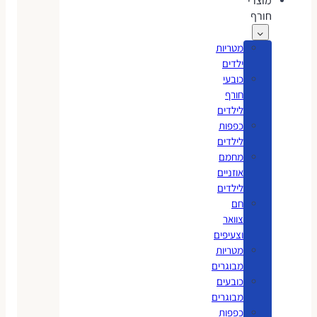
מוצרי
חורף
מטריות
ילדים
כובעי
חורף
לילדים
כפפות
לילדים
מחמם
אוזניים
לילדים
חם
צוואר
וצעיפים
מטריות
מבוגרים
כובעים
מבוגרים
כפפות