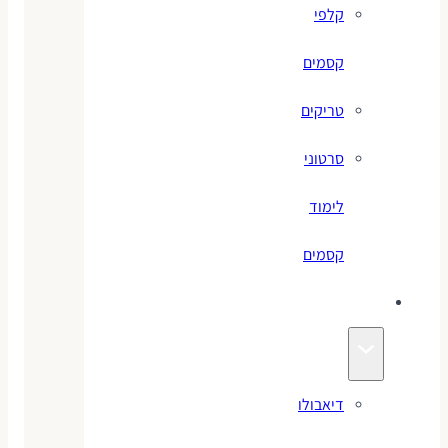
קלפי
קסמים
טריקים
סרטוני
לימוד
קסמים
ג׳אגלינג
דיאבולו