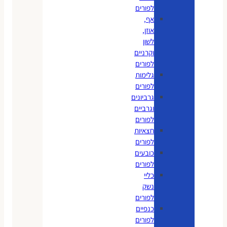
לפורים
אף,
אוזן,
לשון
וקרניים
לפורים
גלימות
לפורים
גרביונים
וגרביים
לפורים
חצאיות
לפורים
כובעים
לפורים
כליי
נשק
לפורים
כנפיים
לפורים