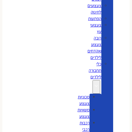
צעצועים
לתינוק
הפתעות
צעצועי
עץ
רובה
צעצוע
ואקדחים
לילדים
כלי
תחבורה
לילדים
מכוניות
צעצוע
משאיות
צעצוע
רכבות
רכבי