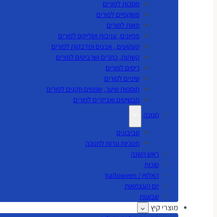
מסכות לפורים
משקפיים לפורים
פאות לפורים
פפיונים, עניבות ושלייקס לפורים
קעקועים , אבנים ומדבקות לפורים
קשתות, כתרים ושרביטים לפורים
ריסים לפורים
שיניים לפורים
תוספות שיער, שפמים וזקנים לפורים
תכשיטים ואביזרים לפורים
חנוכה
סביבונים
חנוכיות ונרות לחנוכה
ראש השנה
סוכות
האלווין / halloween
יום העצמאות
שבועות
מוצרי קיץ