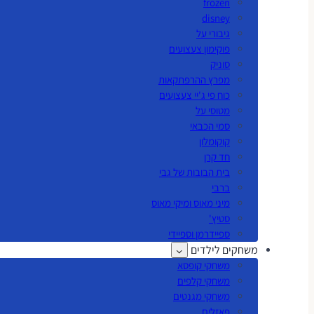
frozen
disney
גיבורי על
פוקימון צעצועים
סוניק
מפרץ ההרפתקאות
כוח פי ג'יי צעצועים
מטוסי על
סמי הכבאי
קוקומלון
חד קרן
בית הבובות של גבי
ברבי
מיני מאוס ומיקי מאוס
סטיץ'
ספיידרמן וספיידי
משחקים לילדים
משחקי קופסא
משחקי קלפים
משחקי מגנטים
פאזלים