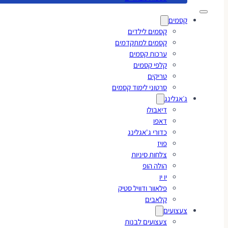
קסמים
קסמים לילדים
קסמים למתקדמים
ערכות קסמים
קלפי קסמים
טריקים
סרטוני לימוד קסמים
ג׳אגלינג
דיאבולו
דאפו
כדורי ג'אגלינג
פויז
צלחות סיניות
הולה הופ
יו יו
פלאוור ודוויל סטיק
קלאבים
צעצועים
צעצועים לבנות