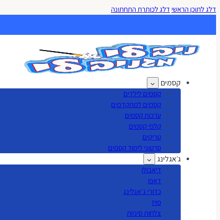
דלג לתוכן הראשי
דלג לכותרת התחתונה
קסמים
קסמים לילדים
קסמים למתקדמים
ערכות קסמים
קלפי קסמים
טריקים
סרטוני לימוד קסמים
ג׳אגלינג
דיאבולו
דאפו
כדורי ג'אגלינג
פויז
צלחות סיניות