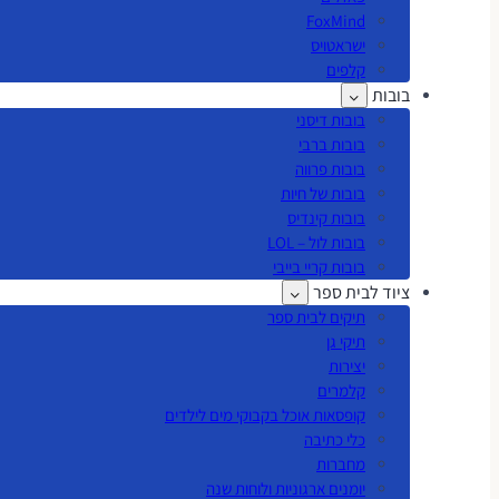
FoxMind
ישראטויס
קלפים
בובות
בובות דיסני
בובות ברבי
בובות פרווה
בובות של חיות
בובות קינדיס
בובות לול – LOL
בובות קריי בייבי
ציוד לבית ספר
תיקים לבית ספר
תיקי גן
יצירות
קלמרים
קופסאות אוכל בקבוקי מים לילדים
כלי כתיבה
מחברות
יומנים ארגוניות ולוחות שנה