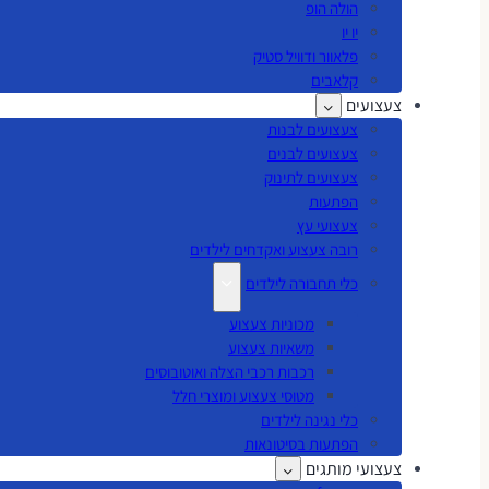
הולה הופ
יו יו
פלאוור ודוויל סטיק
קלאבים
צעצועים
צעצועים לבנות
צעצועים לבנים
צעצועים לתינוק
הפתעות
צעצועי עץ
רובה צעצוע ואקדחים לילדים
כלי תחבורה לילדים
מכוניות צעצוע
משאיות צעצוע
רכבות רכבי הצלה ואוטובוסים
מטוסי צעצוע ומוצרי חלל
כלי נגינה לילדים
הפתעות בסיטונאות
צעצועי מותגים