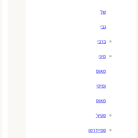
של
גבי
ברבי
מיני
מאוס
ומיקי
מאוס
סטיץ'
ספיידרמן