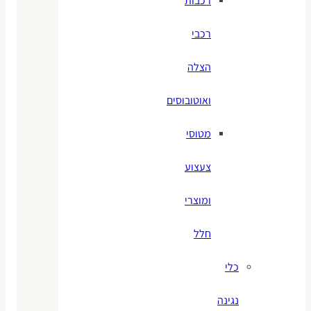
רכבות
רכבי
הצלה
ואוטובוסים
מטוסי
צעצוע
ומוצרי
חלל
כלי
נגינה