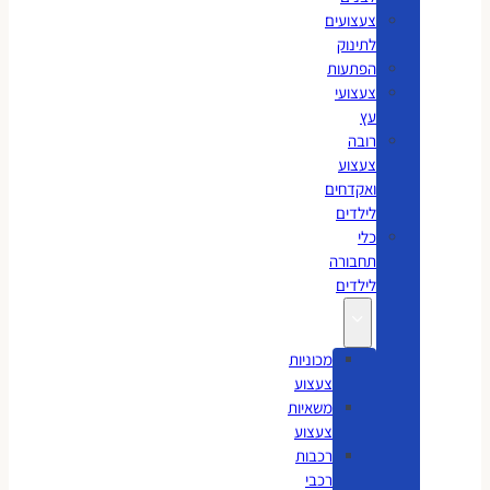
צעצועים
לתינוק
הפתעות
צעצועי
עץ
רובה
צעצוע
ואקדחים
לילדים
כלי
תחבורה
לילדים
מכוניות
צעצוע
משאיות
צעצוע
רכבות
רכבי