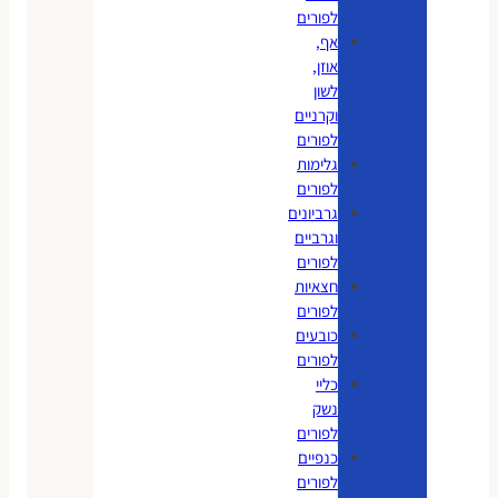
לפורים
אף,
אוזן,
לשון
וקרניים
לפורים
גלימות
לפורים
גרביונים
וגרביים
לפורים
חצאיות
לפורים
כובעים
לפורים
כליי
נשק
לפורים
כנפיים
לפורים