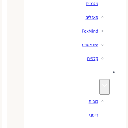
מגנטים
פאזלים
FoxMind
ישראטויס
קלפים
בובות
בובות
דיסני