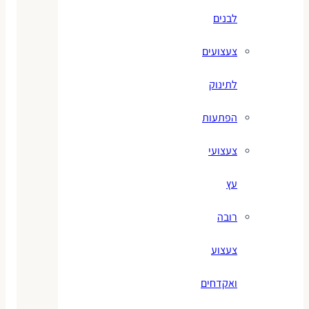
לבנים
צעצועים
לתינוק
הפתעות
צעצועי
עץ
רובה
צעצוע
ואקדחים