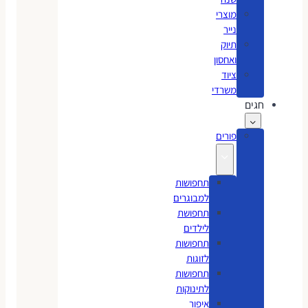
מוצרי
נייר
תיוק
ואחסון
ציוד
משרדי
חגים
פורים
תחפושות
למבוגרים
תחפושת
לילדים
תחפושות
לזוגות
תחפושות
לתינוקות
איפור