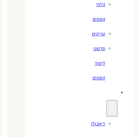
קלפי
קסמים
טריקים
סרטוני
לימוד
קסמים
ג׳אגלינג
דיאבולו