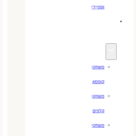
וספיידי
משחקים
לילדים
משחקי
קופסא
משחקי
קלפים
משחקי