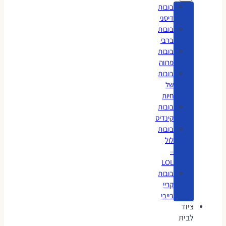
בובות
דיסני
בובות
ברבי
בובות
פרווה
בובות
של
חיות
בובות
קינדיס
בובות
לול
–
LOL
בובות
קריי
בייבי
ציוד
לבית