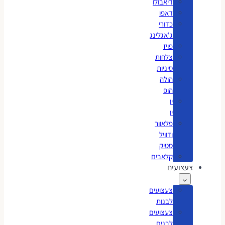
דיאבולו
דאפו
כדורי
ג'אגלינג
פויז
צלחות
סיניות
הולה
הופ
יו
יו
פלאוור
ודוויל
סטיק
קלאבים
צעצועים
צעצועים
לבנות
צעצועים
לבנים