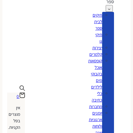
ספר
תיקים
לבית
ספר
תיקי
גן
יצירות
קלמרים
קופסאות
אוכל
בקבוקי
מים
לילדים
כלי
0
כתיבה
מחברות
אין
יומנים
מוצרים
ארגוניות
בסל
ולוחות
הקניות.
שנה