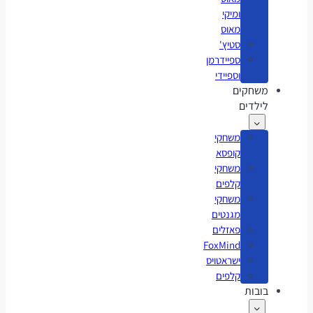
ומיקי
מאוס
סטיץ'
ספיידרמן
וספיידי
משחקים
לילדים
משחקי
קופסא
משחקי
קלפים
משחקי
מגנטים
פאזלים
FoxMind
ישראטויס
קלפים
בובות