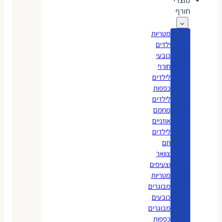
מוצרי
חורף
מטריות
ילדים
כובעי
חורף
לילדים
כפפות
לילדים
מחמם
אוזניים
לילדים
חם
צוואר
וצעיפים
מטריות
מבוגרים
כובעים
מבוגרים
כפפות