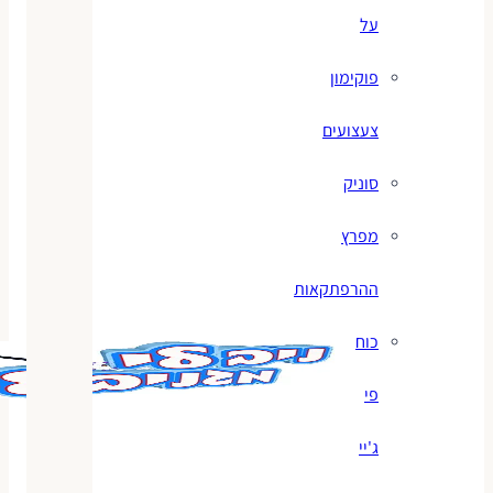
על
פוקימון
צעצועים
סוניק
מפרץ
ההרפתקאות
כוח
פי
ג'יי