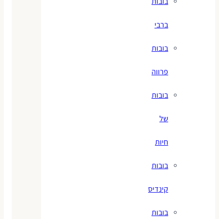
בובות
ברבי
בובות
פרווה
בובות
של
חיות
בובות
קינדיס
בובות