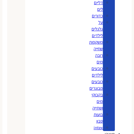
דליים
לים
כדורים
על
גלגלים
לילדים
משקפות
שחייה
רובה
מים
כובעים
לילדים
כובעים
מבוגרים
בקבוקי
מים
ושתייה
בועות
סבון
intex