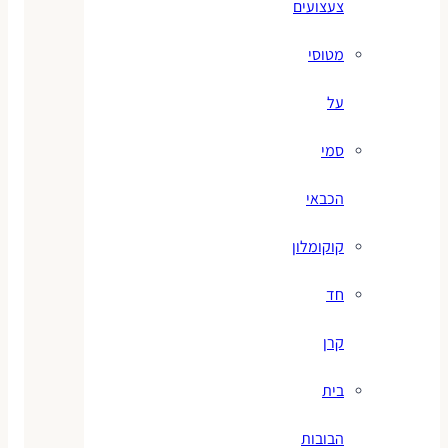
צעצועים
מטוסי
על
סמי
הכבאי
קוקומלון
חד
קרן
בית
הבובות