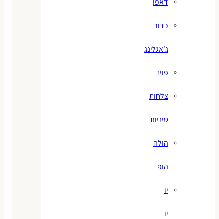
דאפו
כדורי
ג'אגלינג
פויז
צלחות
סיניות
הולה
הופ
יו
יו