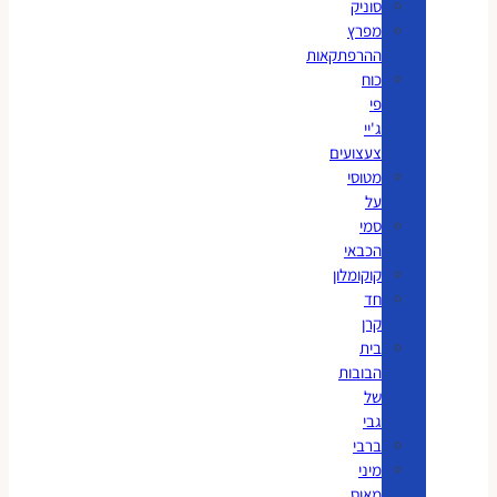
סוניק
מפרץ
ההרפתקאות
כוח
פי
ג'יי
צעצועים
מטוסי
על
סמי
הכבאי
קוקומלון
חד
קרן
בית
הבובות
של
גבי
ברבי
מיני
מאוס