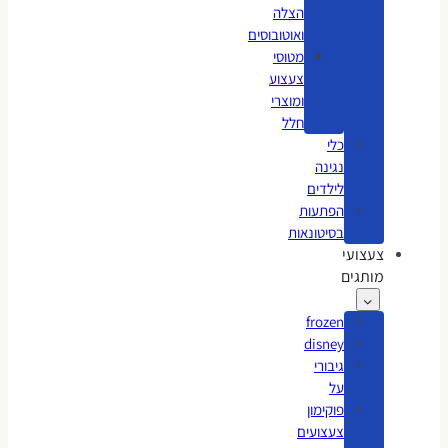
הצלה
ואוטובוסים
מטוסי
צעצוע
ומוצרי
חלל
כלי
נגינה
לילדים
הפתעות
בסיטונאות
צעצועי
מותגים
frozen
disney
גיבורי
על
פוקימון
צעצועים