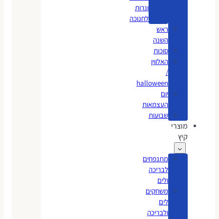
ונרות
לחנוכה
ראש
השנה
סוכות
האלווין
/
halloween
יום
העצמאות
שבועות
מוצרי
קיץ
מתנפחים
לבריכה
ולים
משחקים
לים
ולבריכה