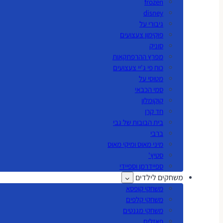
frozen
disney
גיבורי על
פוקימון צעצועים
סוניק
מפרץ ההרפתקאות
כוח פי ג'יי צעצועים
מטוסי על
סמי הכבאי
קוקומלון
חד קרן
בית הבובות של גבי
ברבי
מיני מאוס ומיקי מאוס
סטיץ'
ספיידרמן וספיידי
משחקים לילדים
משחקי קופסא
משחקי קלפים
משחקי מגנטים
פאזלים