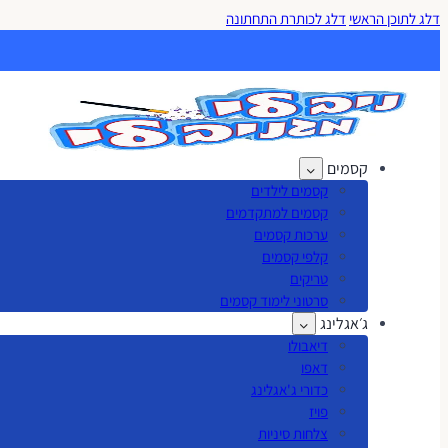
דלג לתוכן הראשי
דלג לכותרת התחתונה
קסמים
קסמים לילדים
קסמים למתקדמים
ערכות קסמים
קלפי קסמים
טריקים
סרטוני לימוד קסמים
ג׳אגלינג
דיאבולו
דאפו
כדורי ג'אגלינג
פויז
צלחות סיניות