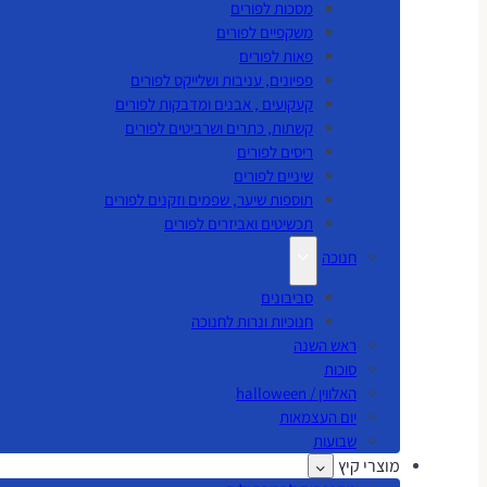
מסכות לפורים
משקפיים לפורים
פאות לפורים
פפיונים, עניבות ושלייקס לפורים
קעקועים , אבנים ומדבקות לפורים
קשתות, כתרים ושרביטים לפורים
ריסים לפורים
שיניים לפורים
תוספות שיער, שפמים וזקנים לפורים
תכשיטים ואביזרים לפורים
חנוכה
סביבונים
חנוכיות ונרות לחנוכה
ראש השנה
סוכות
האלווין / halloween
יום העצמאות
שבועות
מוצרי קיץ