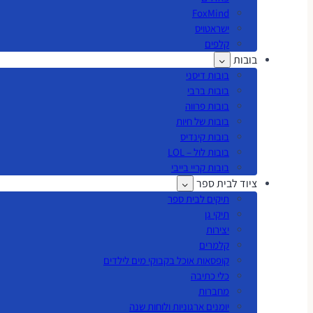
FoxMind
ישראטויס
קלפים
בובות
בובות דיסני
בובות ברבי
בובות פרווה
בובות של חיות
בובות קינדיס
בובות לול – LOL
בובות קריי בייבי
ציוד לבית ספר
תיקים לבית ספר
תיקי גן
יצירות
קלמרים
קופסאות אוכל בקבוקי מים לילדים
כלי כתיבה
מחברות
יומנים ארגוניות ולוחות שנה