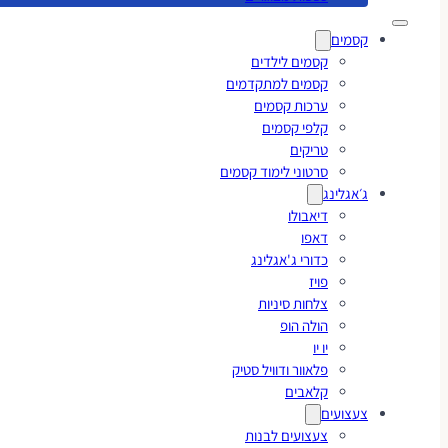
קסמים
קסמים לילדים
קסמים למתקדמים
ערכות קסמים
קלפי קסמים
טריקים
סרטוני לימוד קסמים
ג׳אגלינג
דיאבולו
דאפו
כדורי ג'אגלינג
פויז
צלחות סיניות
הולה הופ
יו יו
פלאוור ודוויל סטיק
קלאבים
צעצועים
צעצועים לבנות