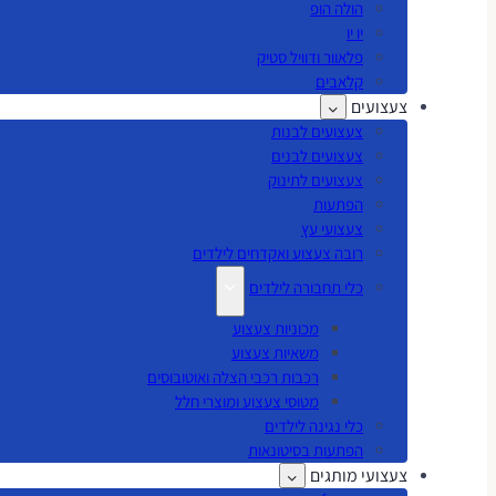
הולה הופ
יו יו
פלאוור ודוויל סטיק
קלאבים
צעצועים
צעצועים לבנות
צעצועים לבנים
צעצועים לתינוק
הפתעות
צעצועי עץ
רובה צעצוע ואקדחים לילדים
כלי תחבורה לילדים
מכוניות צעצוע
משאיות צעצוע
רכבות רכבי הצלה ואוטובוסים
מטוסי צעצוע ומוצרי חלל
כלי נגינה לילדים
הפתעות בסיטונאות
צעצועי מותגים