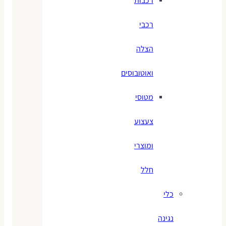
רכבות
רכבי
הצלה
ואוטובוסים
מטוסי
צעצוע
ומוצרי
חלל
כלי
נגינה