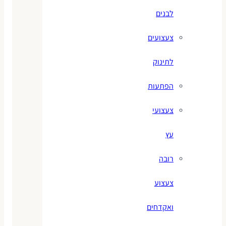
לבנים
צעצועים
לתינוק
הפתעות
צעצועי
עץ
רובה
צעצוע
ואקדחים