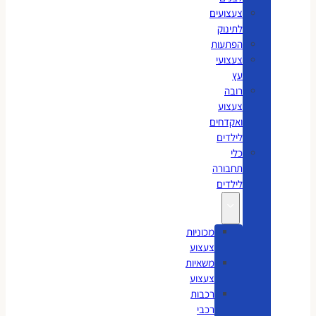
צעצועים
לתינוק
הפתעות
צעצועי
עץ
רובה
צעצוע
ואקדחים
לילדים
כלי
תחבורה
לילדים
מכוניות
צעצוע
משאיות
צעצוע
רכבות
רכבי