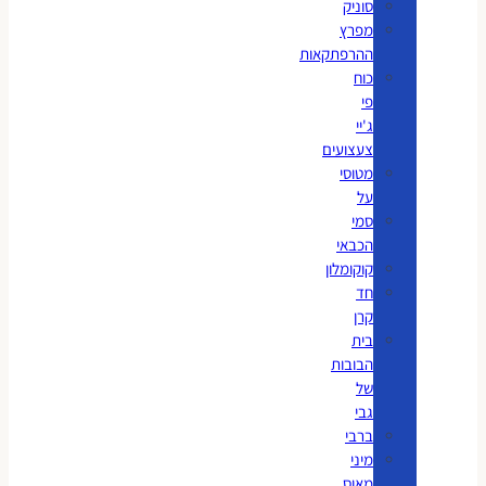
סוניק
מפרץ
ההרפתקאות
כוח
פי
ג'יי
צעצועים
מטוסי
על
סמי
הכבאי
קוקומלון
חד
קרן
בית
הבובות
של
גבי
ברבי
מיני
מאוס