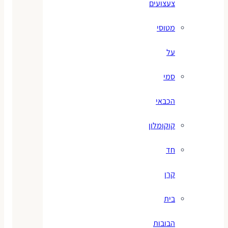
צעצועים
מטוסי
על
סמי
הכבאי
קוקומלון
חד
קרן
בית
הבובות