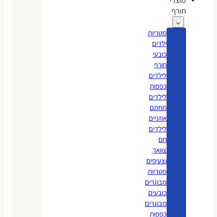
מוצרי
חורף
מטריות
ילדים
כובעי
חורף
לילדים
כפפות
לילדים
מחמם
אוזניים
לילדים
חם
צוואר
וצעיפים
מטריות
מבוגרים
כובעים
מבוגרים
כפפות