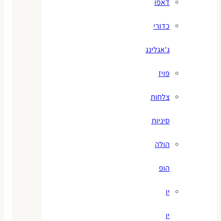
דאפו
כדורי
ג'אגלינג
פויז
צלחות
סיניות
הולה
הופ
יו
יו