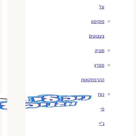
על
פוקימון
צעצועים
סוניק
מפרץ
ההרפתקאות
כוח
פי
ג'יי