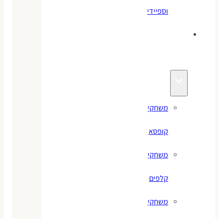
וספיידי
משחקים
לילדים
משחקי
קופסא
משחקי
קלפים
משחקי