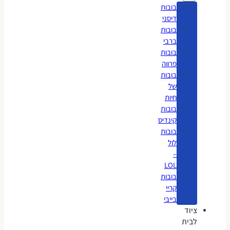
בובות
דיסני
בובות
ברבי
בובות
פרווה
בובות
של
חיות
בובות
קינדיס
בובות
לול
–
LOL
בובות
קריי
בייבי
ציוד
לבית