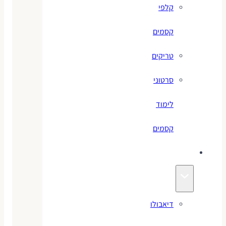
קלפי
קסמים
טריקים
סרטוני
לימוד
קסמים
ג׳אגלינג
דיאבולו