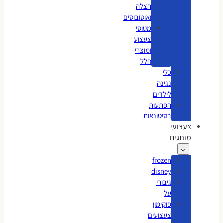
הצלה
ואוטובוסים
מטוסי
צעצוע
ומוצרי
חלל
כלי
נגינה
לילדים
הפתעות
בסיטונאות
צעצועי
מותגים
frozen
disney
גיבורי
על
פוקימון
צעצועים