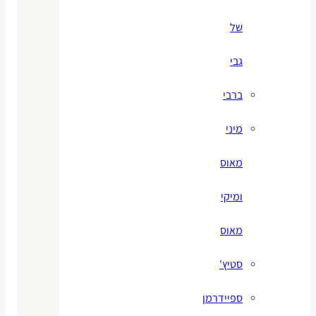
של
גבי
ברבי
מיני
מאוס
ומיקי
מאוס
סטיץ'
ספיידרמן