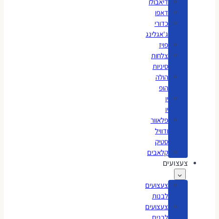
דיאבולו
דאפו
כדורי
ג'אגלינג
פויז
צלחות
סיניות
הולה
הופ
יו
יו
פלאוור
ודוויל
סטיק
קלאבים
צעצועים
צעצועים
לבנות
צעצועים
לבנים