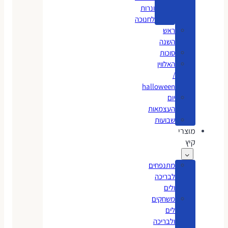
ונרות
לחנוכה
ראש
השנה
סוכות
האלווין
/
halloween
יום
העצמאות
שבועות
מוצרי
קיץ
מתנפחים
לבריכה
ולים
משחקים
לים
ולבריכה