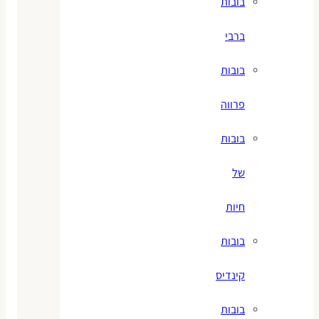
בובות
ברבי
בובות
פרווה
בובות
של
חיות
בובות
קינדיס
בובות