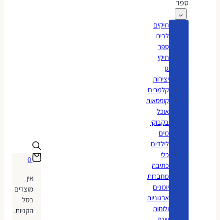
ספר
תיקים
לבית
ספר
תיקי
גן
יצירות
קלמרים
קופסאות
אוכל
בקבוקי
מים
לילדים
כלי
0
כתיבה
מחברות
אין
יומנים
מוצרים
ארגוניות
בסל
ולוחות
הקניות.
שנה