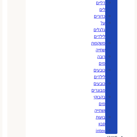
דליים
לים
כדורים
על
גלגלים
לילדים
משקפות
שחייה
רובה
מים
כובעים
לילדים
כובעים
מבוגרים
בקבוקי
מים
ושתייה
בועות
סבון
intex