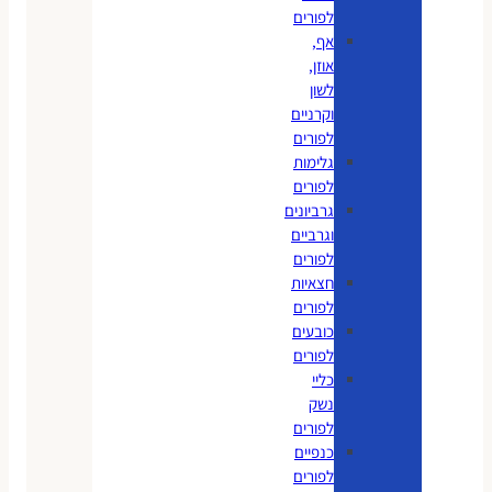
לפורים
אף,
אוזן,
לשון
וקרניים
לפורים
גלימות
לפורים
גרביונים
וגרביים
לפורים
חצאיות
לפורים
כובעים
לפורים
כליי
נשק
לפורים
כנפיים
לפורים