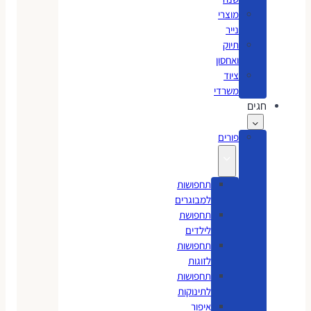
מוצרי
נייר
תיוק
ואחסון
ציוד
משרדי
חגים
פורים
תחפושות
למבוגרים
תחפושת
לילדים
תחפושות
לזוגות
תחפושות
לתינוקות
איפור