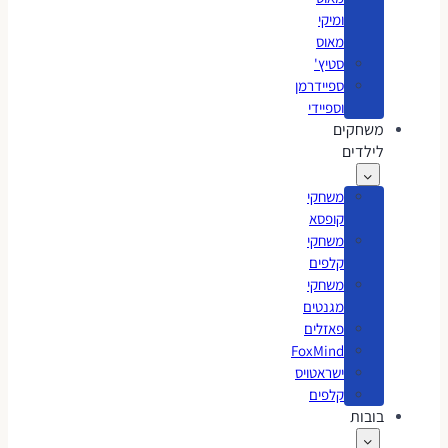
ומיקי
מאוס
סטיץ'
ספיידרמן
וספיידי
משחקים
לילדים
משחקי
קופסא
משחקי
קלפים
משחקי
מגנטים
פאזלים
FoxMind
ישראטויס
קלפים
בובות