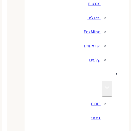
מגנטים
פאזלים
FoxMind
ישראטויס
קלפים
בובות
בובות
דיסני