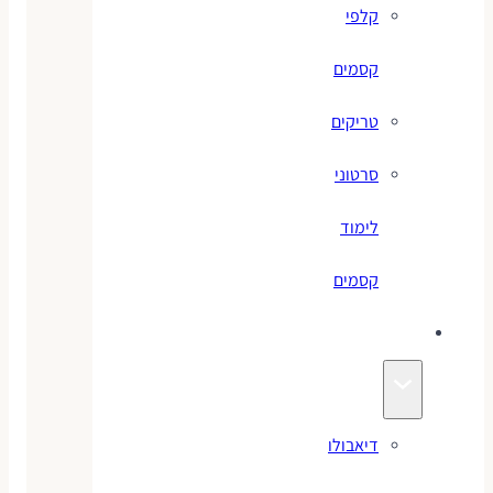
קלפי
קסמים
טריקים
סרטוני
לימוד
קסמים
ג׳אגלינג
דיאבולו