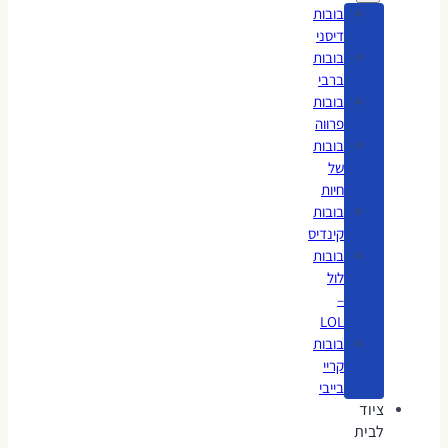
בובות
דיסני
בובות
ברבי
בובות
פרווה
בובות
של
חיות
בובות
קינדיס
בובות
לול
–
LOL
בובות
קריי
בייבי
ציוד
לבית