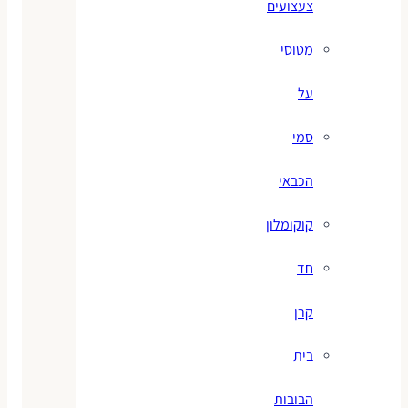
צעצועים
מטוסי
על
סמי
הכבאי
קוקומלון
חד
קרן
בית
הבובות