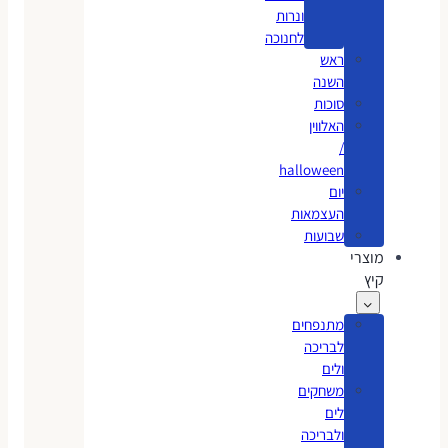
ונרות
לחנוכה
ראש
השנה
סוכות
האלווין
/
halloween
יום
העצמאות
שבועות
מוצרי
קיץ
מתנפחים
לבריכה
ולים
משחקים
לים
ולבריכה