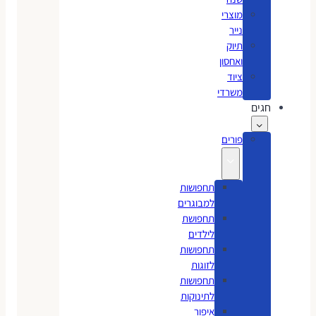
מוצרי
נייר
תיוק
ואחסון
ציוד
משרדי
חגים
פורים
תחפושות
למבוגרים
תחפושת
לילדים
תחפושות
לזוגות
תחפושות
לתינוקות
איפור