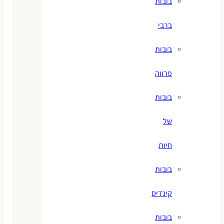
בובות
ברבי
בובות
פרווה
בובות
של
חיות
בובות
קינדיס
בובות