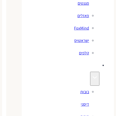
מגנטים
פאזלים
FoxMind
ישראטויס
קלפים
בובות
בובות
דיסני