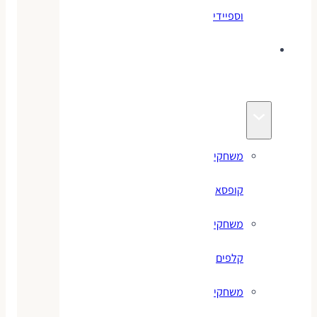
וספיידי
משחקים
לילדים
משחקי
קופסא
משחקי
קלפים
משחקי