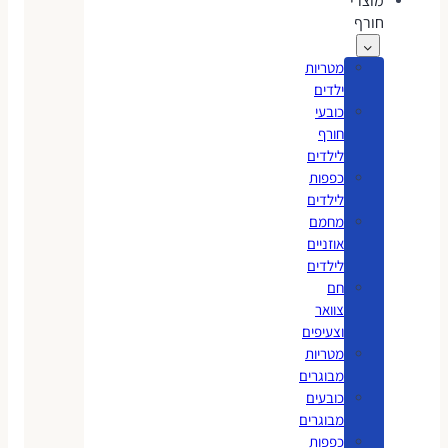
מוצרי
חורף
מטריות
ילדים
כובעי
חורף
לילדים
כפפות
לילדים
מחמם
אוזניים
לילדים
חם
צוואר
וצעיפים
מטריות
מבוגרים
כובעים
מבוגרים
כפפות