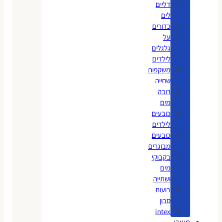
דליים
לים
כדורים
על
גלגלים
לילדים
משקפות
שחייה
רובה
מים
כובעים
לילדים
כובעים
מבוגרים
בקבוקי
מים
ושתייה
בועות
סבון
intex