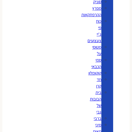
סוניק
מפרץ
ההרפתקאות
כוח
פי
ג'יי
צעצועים
מטוסי
על
סמי
הכבאי
קוקומלון
חד
קרן
בית
הבובות
של
גבי
ברבי
מיני
מאוס