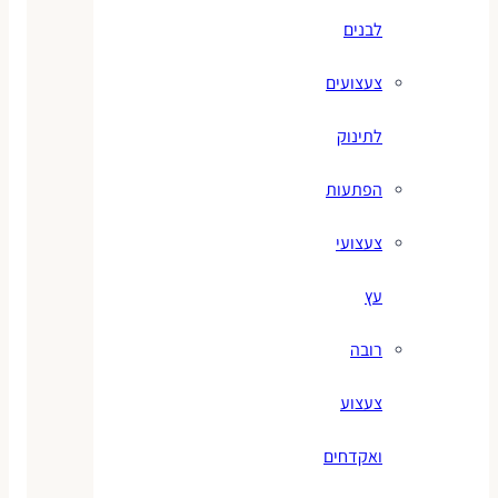
לבנים
צעצועים
לתינוק
הפתעות
צעצועי
עץ
רובה
צעצוע
ואקדחים