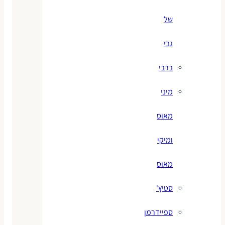
של
גבי
ברבי
מיני
מאוס
ומיקי
מאוס
סטיץ'
ספיידרמן