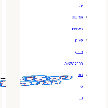
על
פוקימון
צעצועים
סוניק
מפרץ
ההרפתקאות
כוח
פי
ג'יי