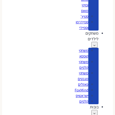
ומיקי
מאוס
סטיץ'
ספיידרמן
וספיידי
משחקים
לילדים
משחקי
קופסא
משחקי
קלפים
משחקי
מגנטים
פאזלים
FoxMind
ישראטויס
קלפים
בובות