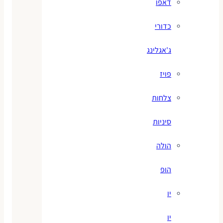
דאפו
כדורי
ג'אגלינג
פויז
צלחות
סיניות
הולה
הופ
יו
יו