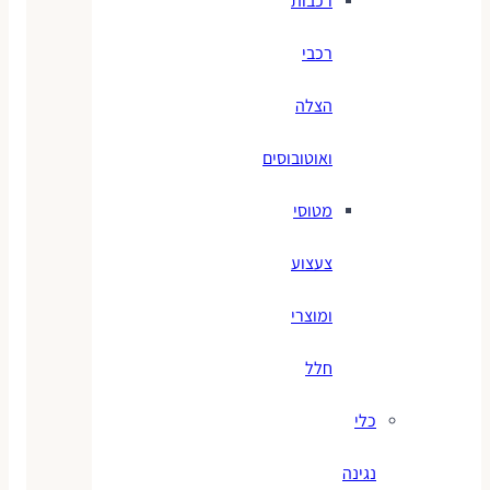
רכבות
רכבי
הצלה
ואוטובוסים
מטוסי
צעצוע
ומוצרי
חלל
כלי
נגינה