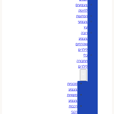
צעצועים
לתינוק
הפתעות
צעצועי
עץ
רובה
צעצוע
ואקדחים
לילדים
כלי
תחבורה
לילדים
מכוניות
צעצוע
משאיות
צעצוע
רכבות
רכבי