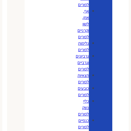
לפורים
אף,
אוזן,
לשון
וקרניים
לפורים
גלימות
לפורים
גרביונים
וגרביים
לפורים
חצאיות
לפורים
כובעים
לפורים
כליי
נשק
לפורים
כנפיים
לפורים