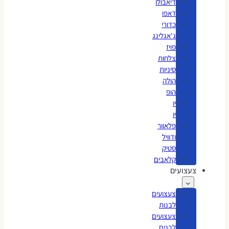
דיאבולו
דאפו
כדורי
ג'אגלינג
פויז
צלחות
סיניות
הולה
הופ
יו
יו
פלאוור
ודוויל
סטיק
קלאבים
צעצועים
צעצועים
לבנות
צעצועים
לבנים