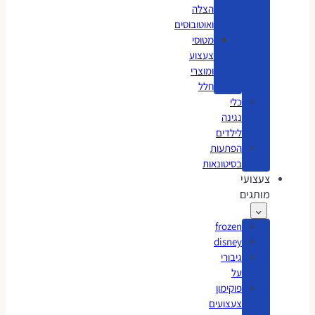
הצלה
ואוטובוסים
מטוסי
צעצוע
ומוצרי
חלל
כלי
נגינה
לילדים
הפתעות
בסיטונאות
צעצועי
מותגים
frozen
disney
גיבורי
על
פוקימון
צעצועים