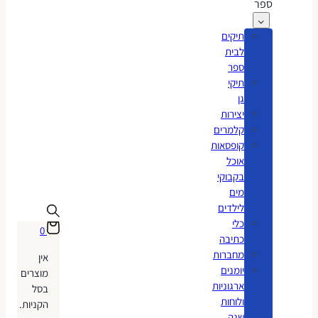
ספר
תיקים
לבית
ספר
תיקי
גן
יצירות
קלמרים
קופסאות
אוכל
בקבוקי
מים
לילדים
כלי
0
כתיבה
מחברות
אין
יומנים
מוצרים
ארגוניות
בסל
ולוחות
הקניות.
שנה