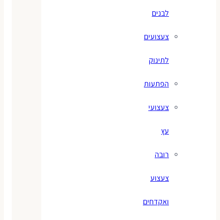
לבנים
צעצועים
לתינוק
הפתעות
צעצועי
עץ
רובה
צעצוע
ואקדחים