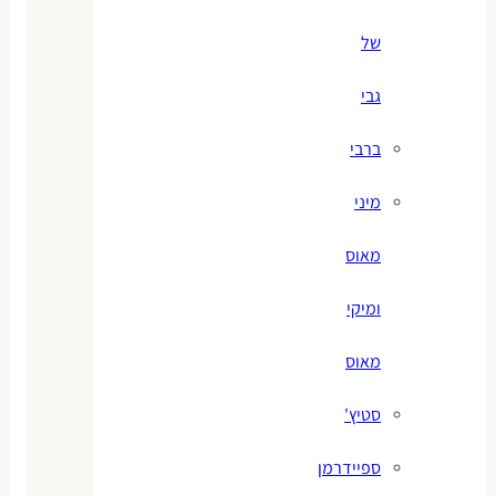
של
גבי
ברבי
מיני
מאוס
ומיקי
מאוס
סטיץ'
ספיידרמן