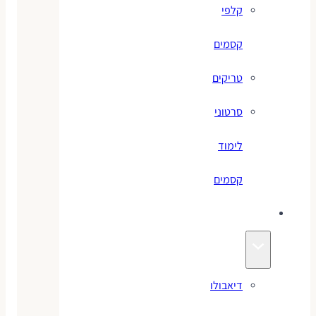
קלפי
קסמים
טריקים
סרטוני
לימוד
קסמים
ג׳אגלינג
דיאבולו