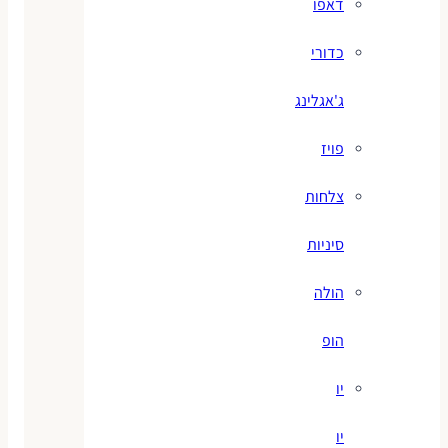
דאפו
כדורי
ג'אגלינג
פויז
צלחות
סיניות
הולה
הופ
יו
יו