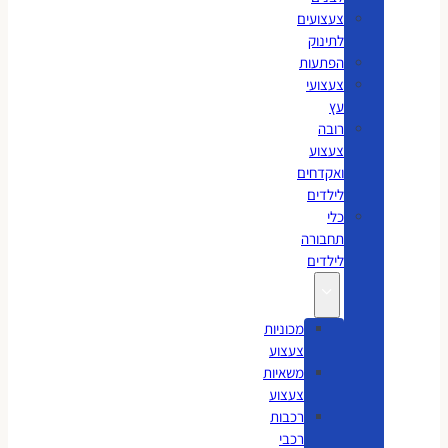
צעצועים
לתינוק
הפתעות
צעצועי
עץ
רובה
צעצוע
ואקדחים
לילדים
כלי
תחבורה
לילדים
מכוניות
צעצוע
משאיות
צעצוע
רכבות
רכבי