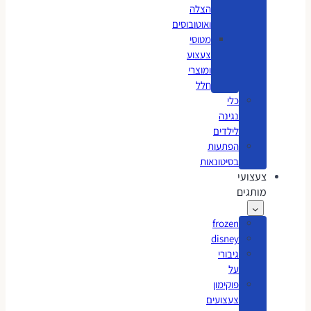
הצלה
ואוטובוסים
מטוסי
צעצוע
ומוצרי
חלל
כלי
נגינה
לילדים
הפתעות
בסיטונאות
צעצועי
מותגים
frozen
disney
גיבורי
על
פוקימון
צעצועים