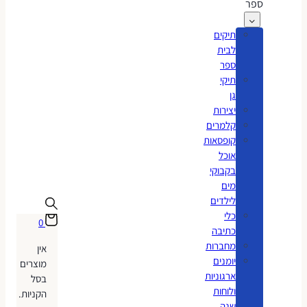
ספר
תיקים
לבית
ספר
תיקי
גן
יצירות
קלמרים
קופסאות
אוכל
בקבוקי
מים
לילדים
כלי
0
כתיבה
מחברות
אין
יומנים
מוצרים
ארגוניות
בסל
ולוחות
הקניות.
שנה