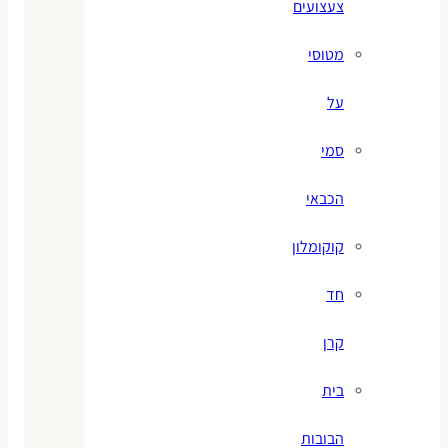
צעצועים
מטוסי
על
סמי
הכבאי
קוקומלון
חד
קרן
בית
הבובות