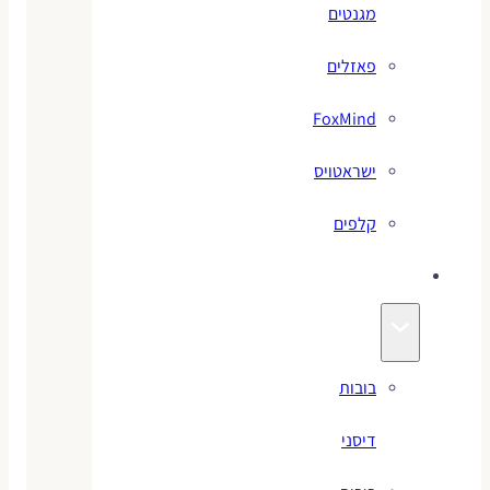
מגנטים
פאזלים
FoxMind
ישראטויס
קלפים
בובות
בובות
דיסני