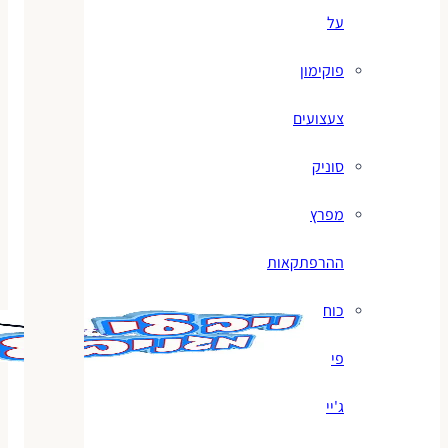
על
פוקימון
צעצועים
סוניק
מפרץ
ההרפתקאות
כוח
פי
ג'יי