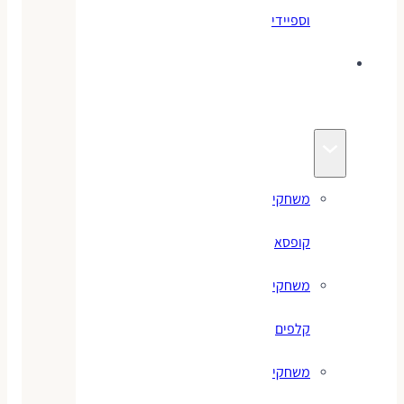
וספיידי
משחקים
לילדים
משחקי
קופסא
משחקי
קלפים
משחקי