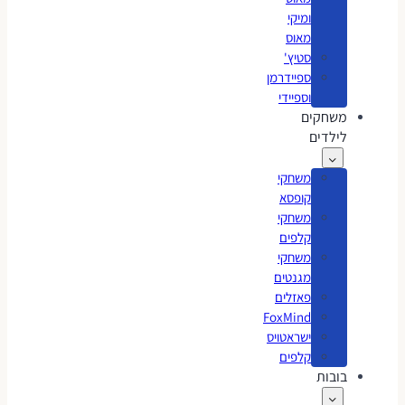
ומיקי
מאוס
סטיץ'
ספיידרמן
וספיידי
משחקים
לילדים
משחקי
קופסא
משחקי
קלפים
משחקי
מגנטים
פאזלים
FoxMind
ישראטויס
קלפים
בובות