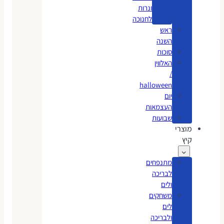
ונרות
לחנוכה
ראש
השנה
סוכות
האלווין
/
halloween
יום
העצמאות
שבועות
מוצרי
קיץ
מתנפחים
לבריכה
ולים
משחקים
לים
ולבריכה