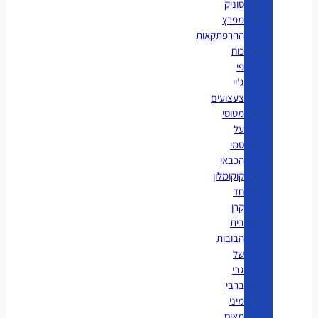
סוניק
מפרץ
ההרפתקאות
כוח
פי
ג'יי
צעצועים
מטוסי
על
סמי
הכבאי
קוקומלון
חד
קרן
בית
הבובות
של
גבי
ברבי
מיני
מאוס