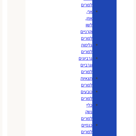
לפורים
אף,
אוזן,
לשון
וקרניים
לפורים
גלימות
לפורים
גרביונים
וגרביים
לפורים
חצאיות
לפורים
כובעים
לפורים
כליי
נשק
לפורים
כנפיים
לפורים