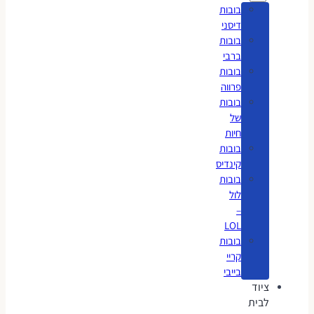
בובות
דיסני
בובות
ברבי
בובות
פרווה
בובות
של
חיות
בובות
קינדיס
בובות
לול
–
LOL
בובות
קריי
בייבי
ציוד
לבית