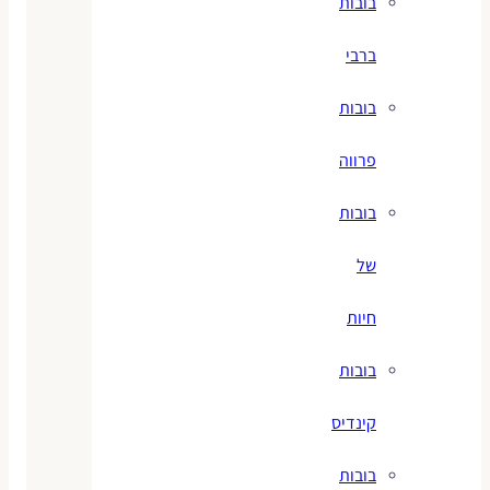
בובות
ברבי
בובות
פרווה
בובות
של
חיות
בובות
קינדיס
בובות