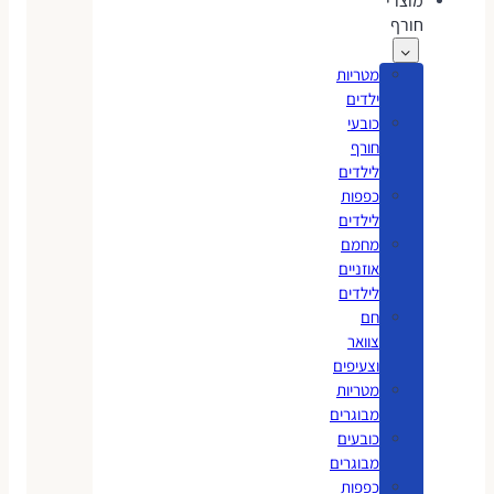
מוצרי
חורף
מטריות
ילדים
כובעי
חורף
לילדים
כפפות
לילדים
מחמם
אוזניים
לילדים
חם
צוואר
וצעיפים
מטריות
מבוגרים
כובעים
מבוגרים
כפפות