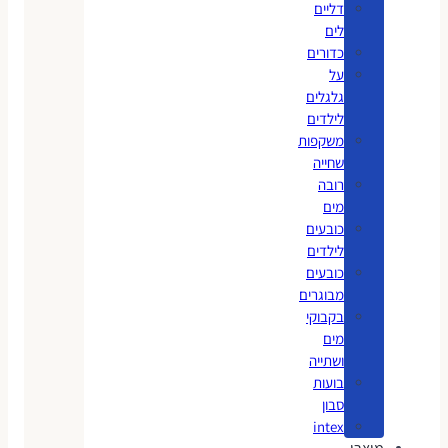
דליים
לים
כדורים
על
גלגלים
לילדים
משקפות
שחייה
רובה
מים
כובעים
לילדים
כובעים
מבוגרים
בקבוקי
מים
ושתייה
בועות
סבון
intex