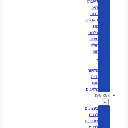
דיאבולו
דאפו
כדורי
ג'אגלינג
פויז
צלחות
סיניות
הולה
הופ
יו
יו
פלאוור
ודוויל
סטיק
קלאבים
צעצועים
צעצועים
לבנות
צעצועים
לבנים