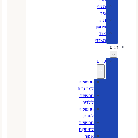
מוצרי
נייר
תיוק
ואחסון
ציוד
משרדי
חגים
פורים
תחפושות
למבוגרים
תחפושת
לילדים
תחפושות
לזוגות
תחפושות
לתינוקות
איפור