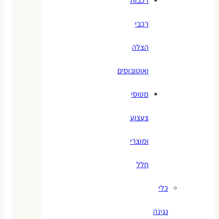
רכבות
רכבי
הצלה
ואוטובוסים
מטוסי
צעצוע
ומוצרי
חלל
כלי
נגינה