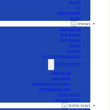
הולה הופ
יו יו
פלאוור ודוויל סטיק
קלאבים
צעצועים
צעצועים לבנות
צעצועים לבנים
צעצועים לתינוק
הפתעות
צעצועי עץ
רובה צעצוע ואקדחים לילדים
כלי תחבורה לילדים
מכוניות צעצוע
משאיות צעצוע
רכבות רכבי הצלה ואוטובוסים
מטוסי צעצוע ומוצרי חלל
כלי נגינה לילדים
הפתעות בסיטונאות
צעצועי מותגים