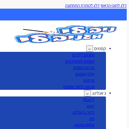
דלג לתוכן הראשי
דלג לכותרת התחתונה
קסמים
קסמים לילדים
קסמים למתקדמים
ערכות קסמים
קלפי קסמים
טריקים
סרטוני לימוד קסמים
ג׳אגלינג
דיאבולו
דאפו
כדורי ג'אגלינג
פויז
צלחות סיניות