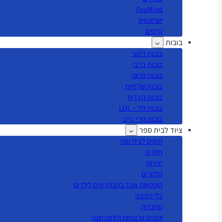
FoxMind
ישראטויס
קלפים
בובות
בובות דיסני
בובות ברבי
בובות פרווה
בובות של חיות
בובות קינדיס
בובות לול – LOL
בובות קריי בייבי
ציוד לבית ספר
תיקים לבית ספר
תיקי גן
יצירות
קלמרים
קופסאות אוכל בקבוקי מים לילדים
כלי כתיבה
מחברות
יומנים ארגוניות ולוחות שנה