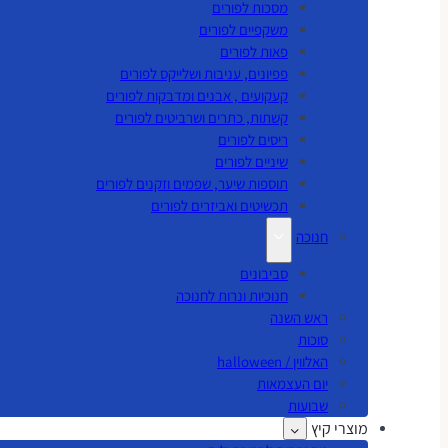
מסכות לפורים
משקפיים לפורים
פאות לפורים
פפיונים, עניבות ושלייקס לפורים
קעקועים , אבנים ומדבקות לפורים
קשתות, כתרים ושרביטים לפורים
ריסים לפורים
שיניים לפורים
תוספות שיער, שפמים וזקנים לפורים
תכשיטים ואביזרים לפורים
חנוכה
סביבונים
חנוכיות ונרות לחנוכה
ראש השנה
סוכות
האלווין / halloween
יום העצמאות
שבועות
מוצרי קיץ