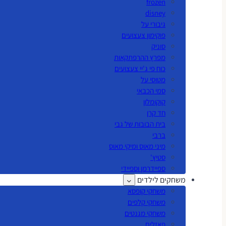
frozen
disney
גיבורי על
פוקימון צעצועים
סוניק
מפרץ ההרפתקאות
כוח פי ג'יי צעצועים
מטוסי על
סמי הכבאי
קוקומלון
חד קרן
בית הבובות של גבי
ברבי
מיני מאוס ומיקי מאוס
סטיץ'
ספיידרמן וספיידי
משחקים לילדים
משחקי קופסא
משחקי קלפים
משחקי מגנטים
פאזלים