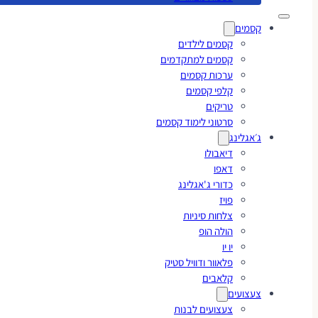
קסמים
קסמים לילדים
קסמים למתקדמים
ערכות קסמים
קלפי קסמים
טריקים
סרטוני לימוד קסמים
ג׳אגלינג
דיאבולו
דאפו
כדורי ג'אגלינג
פויז
צלחות סיניות
הולה הופ
יו יו
פלאוור ודוויל סטיק
קלאבים
צעצועים
צעצועים לבנות