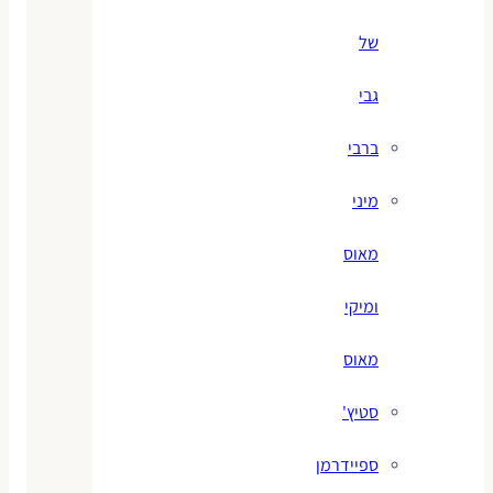
של
גבי
ברבי
מיני
מאוס
ומיקי
מאוס
סטיץ'
ספיידרמן