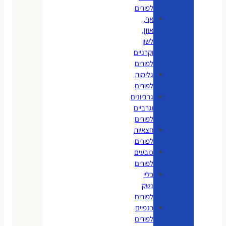
לפורים
אף,
אוזן,
לשון
וקרניים
לפורים
גלימות
לפורים
גרביונים
וגרביים
לפורים
חצאיות
לפורים
כובעים
לפורים
כליי
נשק
לפורים
כנפיים
לפורים