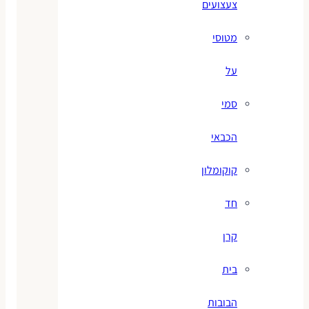
צעצועים
מטוסי
על
סמי
הכבאי
קוקומלון
חד
קרן
בית
הבובות