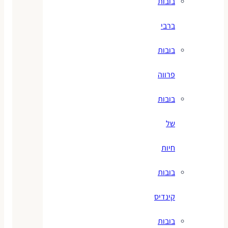
בובות
ברבי
בובות
פרווה
בובות
של
חיות
בובות
קינדיס
בובות