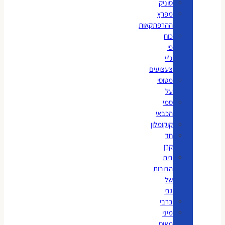
סוניק
מפרץ
ההרפתקאות
כוח
פי
ג'יי
צעצועים
מטוסי
על
סמי
הכבאי
קוקומלון
חד
קרן
בית
הבובות
של
גבי
ברבי
מיני
מאוס