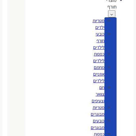
מוצרי
חורף
מטריות
ילדים
כובעי
חורף
לילדים
כפפות
לילדים
מחמם
אוזניים
לילדים
חם
צוואר
וצעיפים
מטריות
מבוגרים
כובעים
מבוגרים
כפפות