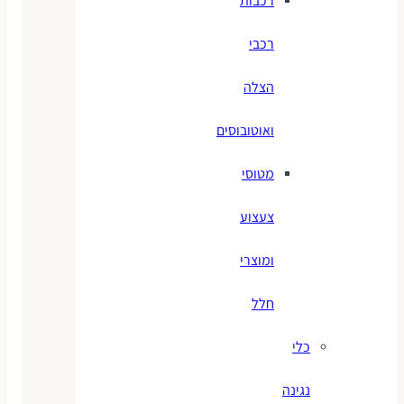
רכבות
רכבי
הצלה
ואוטובוסים
מטוסי
צעצוע
ומוצרי
חלל
כלי
נגינה