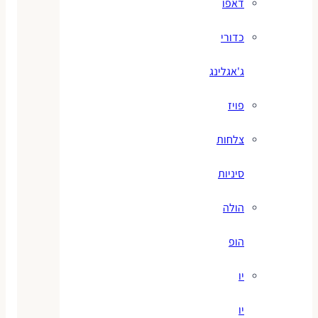
דאפו
כדורי
ג'אגלינג
פויז
צלחות
סיניות
הולה
הופ
יו
יו