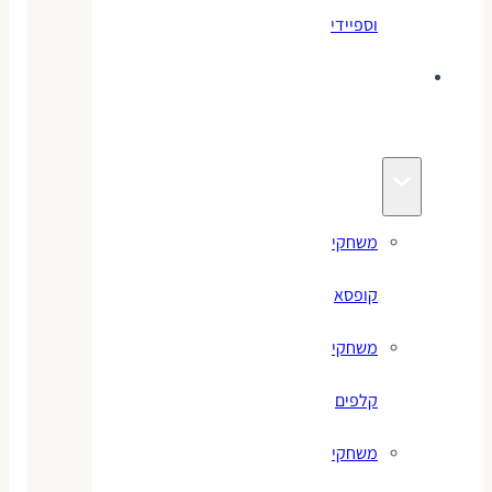
וספיידי
משחקים
לילדים
משחקי
קופסא
משחקי
קלפים
משחקי