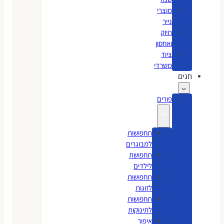
מוצרי
נייר
תיוק
ואחסון
ציוד
משרדי
חגים
פורים
תחפושות
למבוגרים
תחפושת
לילדים
תחפושות
לזוגות
תחפושות
לתינוקות
איפור