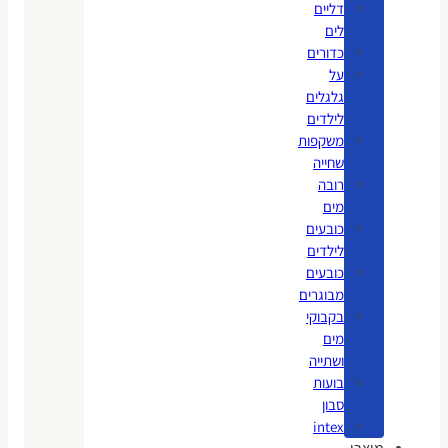
דליים
לים
כדורים
על
גלגלים
לילדים
משקפות
שחייה
רובה
מים
כובעים
לילדים
כובעים
מבוגרים
בקבוקי
מים
ושתייה
בועות
סבון
intex