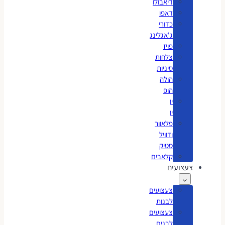
דיאבולו
דאפו
כדורי
ג'אגלינג
פויז
צלחות
סיניות
הולה
הופ
יו
יו
פלאוור
ודוויל
סטיק
קלאבים
צעצועים
צעצועים
לבנות
צעצועים
לבנים