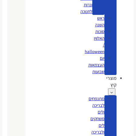
ונרות
לחנוכה
ראש
השנה
סוכות
האלווין
/
halloween
יום
העצמאות
שבועות
מוצרי
קיץ
מתנפחים
לבריכה
ולים
משחקים
לים
ולבריכה