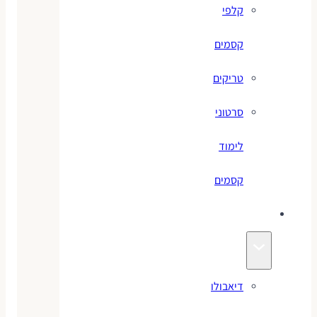
קלפי
קסמים
טריקים
סרטוני
לימוד
קסמים
ג׳אגלינג
דיאבולו