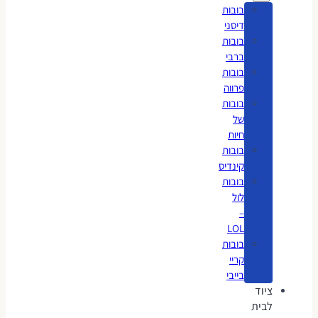
בובות
דיסני
בובות
ברבי
בובות
פרווה
בובות
של
חיות
בובות
קינדיס
בובות
לול
–
LOL
בובות
קריי
בייבי
ציוד
לבית