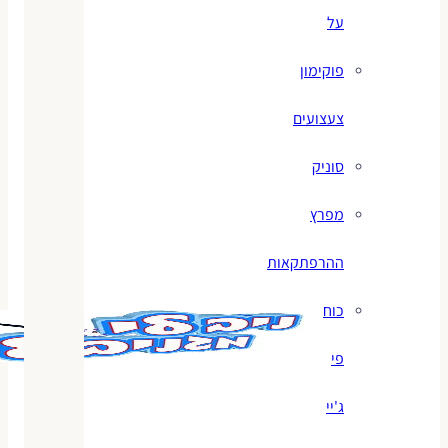
על
פוקימון
צעצועים
סוניק
מפרץ
ההרפתקאות
כוח
פי
ג'יי