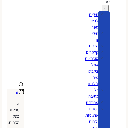
ספר
תיקים
לבית
ספר
תיקי
גן
יצירות
קלמרים
קופסאות
אוכל
בקבוקי
מים
לילדים
כלי
0
כתיבה
מחברות
אין
יומנים
מוצרים
ארגוניות
בסל
ולוחות
הקניות.
שנה