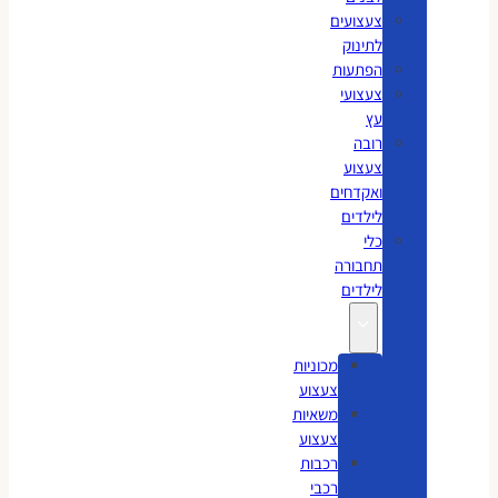
צעצועים
לתינוק
הפתעות
צעצועי
עץ
רובה
צעצוע
ואקדחים
לילדים
כלי
תחבורה
לילדים
מכוניות
צעצוע
משאיות
צעצוע
רכבות
רכבי