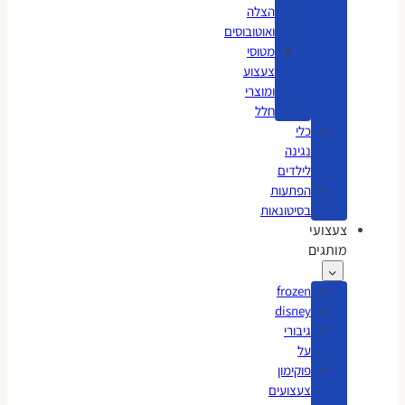
הצלה
ואוטובוסים
מטוסי
צעצוע
ומוצרי
חלל
כלי
נגינה
לילדים
הפתעות
בסיטונאות
צעצועי
מותגים
frozen
disney
גיבורי
על
פוקימון
צעצועים