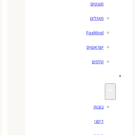
מגנטים
פאזלים
FoxMind
ישראטויס
קלפים
בובות
בובות
דיסני