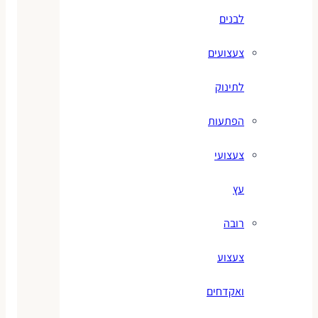
לבנים
צעצועים
לתינוק
הפתעות
צעצועי
עץ
רובה
צעצוע
ואקדחים