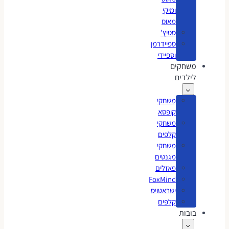
ומיקי
מאוס
סטיץ'
ספיידרמן
וספיידי
משחקים
לילדים
משחקי
קופסא
משחקי
קלפים
משחקי
מגנטים
פאזלים
FoxMind
ישראטויס
קלפים
בובות