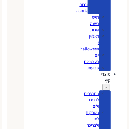
ונרות
לחנוכה
ראש
השנה
סוכות
האלווין
/
halloween
יום
העצמאות
שבועות
מוצרי
קיץ
מתנפחים
לבריכה
ולים
משחקים
לים
ולבריכה