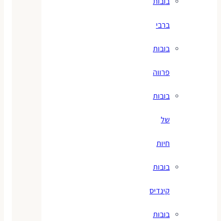
בובות
ברבי
בובות
פרווה
בובות
של
חיות
בובות
קינדיס
בובות