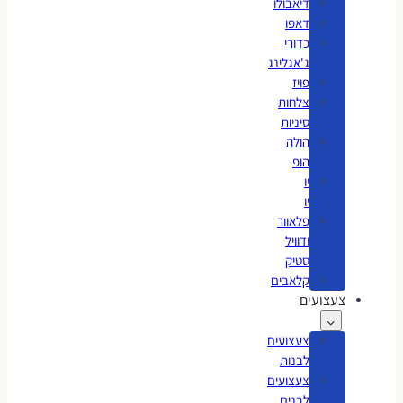
דיאבולו
דאפו
כדורי
ג'אגלינג
פויז
צלחות
סיניות
הולה
הופ
יו
יו
פלאוור
ודוויל
סטיק
קלאבים
צעצועים
צעצועים
לבנות
צעצועים
לבנים