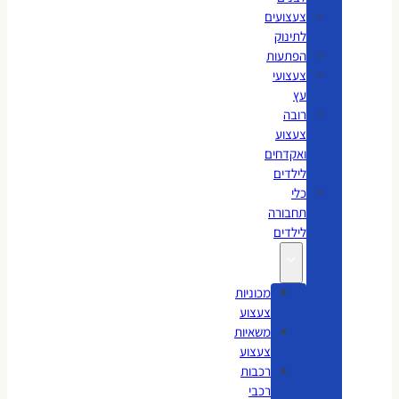
צעצועים
לתינוק
הפתעות
צעצועי
עץ
רובה
צעצוע
ואקדחים
לילדים
כלי
תחבורה
לילדים
מכוניות
צעצוע
משאיות
צעצוע
רכבות
רכבי