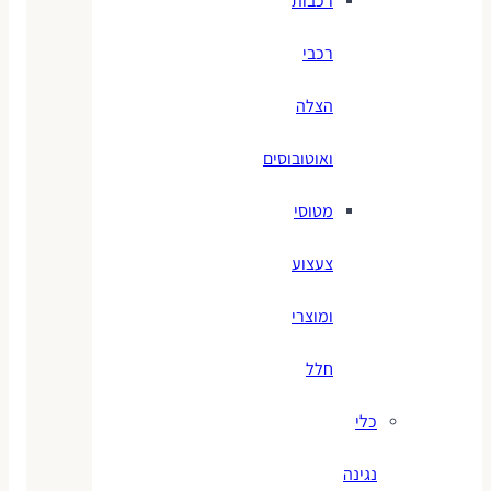
רכבות
רכבי
הצלה
ואוטובוסים
מטוסי
צעצוע
ומוצרי
חלל
כלי
נגינה