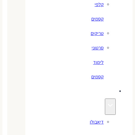
קלפי
קסמים
טריקים
סרטוני
לימוד
קסמים
ג׳אגלינג
דיאבולו