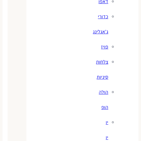
דאפו
כדורי
ג'אגלינג
פויז
צלחות
סיניות
הולה
הופ
יו
יו