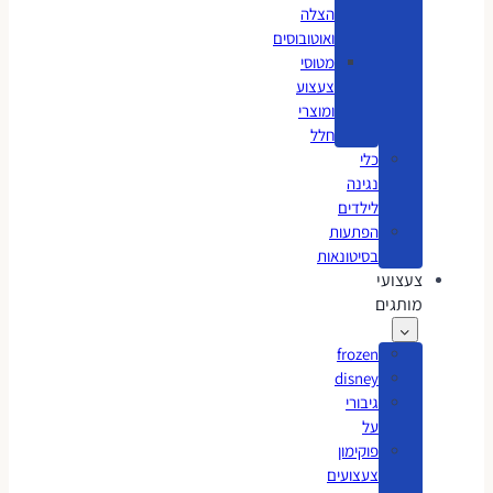
הצלה
ואוטובוסים
מטוסי
צעצוע
ומוצרי
חלל
כלי
נגינה
לילדים
הפתעות
בסיטונאות
צעצועי
מותגים
frozen
disney
גיבורי
על
פוקימון
צעצועים