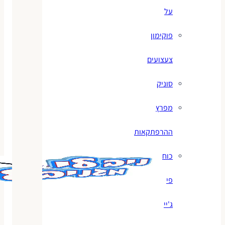
על
פוקימון
צעצועים
סוניק
מפרץ
ההרפתקאות
כוח
פי
ג'יי