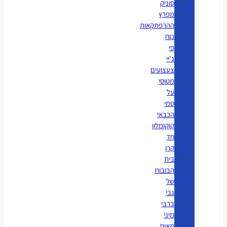
סוניק
מפרץ
ההרפתקאות
כוח
פי
ג'יי
צעצועים
מטוסי
על
סמי
הכבאי
קוקומלון
חד
קרן
בית
הבובות
של
גבי
ברבי
מיני
מאוס