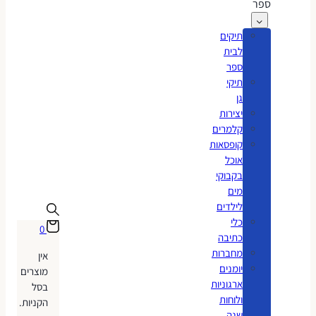
ספר
תיקים
לבית
ספר
תיקי
גן
יצירות
קלמרים
קופסאות
אוכל
בקבוקי
מים
לילדים
כלי
0
כתיבה
מחברות
אין
יומנים
מוצרים
ארגוניות
בסל
ולוחות
הקניות.
שנה