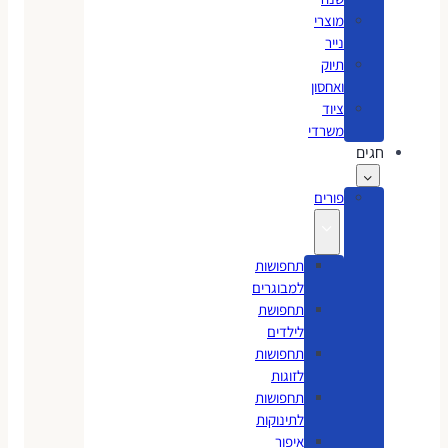
מוצרי
נייר
תיוק
ואחסון
ציוד
משרדי
חגים
פורים
תחפושות
למבוגרים
תחפושת
לילדים
תחפושות
לזוגות
תחפושות
לתינוקות
איפור