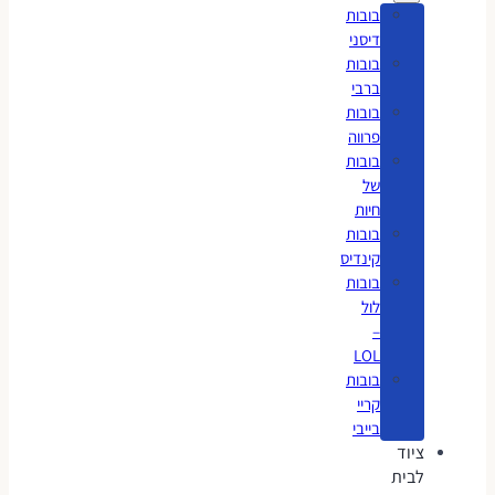
בובות
דיסני
בובות
ברבי
בובות
פרווה
בובות
של
חיות
בובות
קינדיס
בובות
לול
–
LOL
בובות
קריי
בייבי
ציוד
לבית