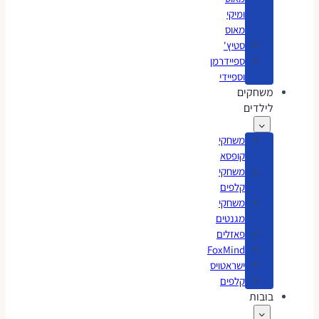
ומיקי
מאוס
סטיץ'
ספיידרמן
וספיידי
משחקים
לילדים
משחקי
קופסא
משחקי
קלפים
משחקי
מגנטים
פאזלים
FoxMind
ישראטויס
קלפים
בובות