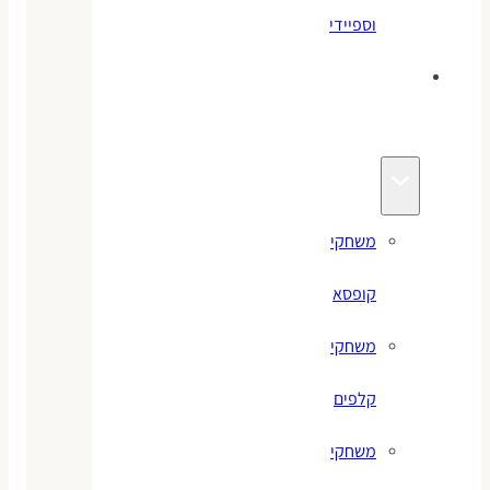
וספיידי
משחקים
לילדים
משחקי
קופסא
משחקי
קלפים
משחקי