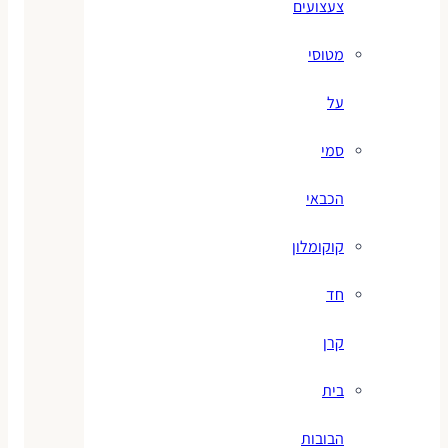
צעצועים
מטוסי
על
סמי
הכבאי
קוקומלון
חד
קרן
בית
הבובות