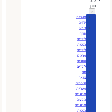
מוצרי
חורף
מטריות
ילדים
כובעי
חורף
לילדים
כפפות
לילדים
מחמם
אוזניים
לילדים
חם
צוואר
וצעיפים
מטריות
מבוגרים
כובעים
מבוגרים
כפפות