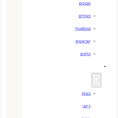
מגנטים
פאזלים
FoxMind
ישראטויס
קלפים
בובות
בובות
דיסני