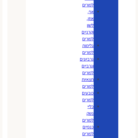
לפורים
אף,
אוזן,
לשון
וקרניים
לפורים
גלימות
לפורים
גרביונים
וגרביים
לפורים
חצאיות
לפורים
כובעים
לפורים
כליי
נשק
לפורים
כנפיים
לפורים