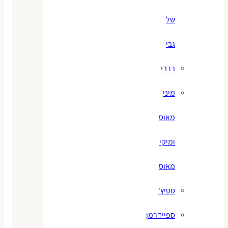
של
גבי
ברבי
מיני
מאוס
ומיקי
מאוס
סטיץ'
ספיידרמן