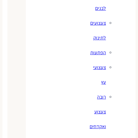
לבנים
צעצועים
לתינוק
הפתעות
צעצועי
עץ
רובה
צעצוע
ואקדחים