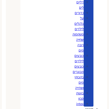
דליים
לים
כדורים
על
גלגלים
לילדים
משקפות
שחייה
רובה
מים
כובעים
לילדים
כובעים
מבוגרים
בקבוקי
מים
ושתייה
בועות
סבון
intex